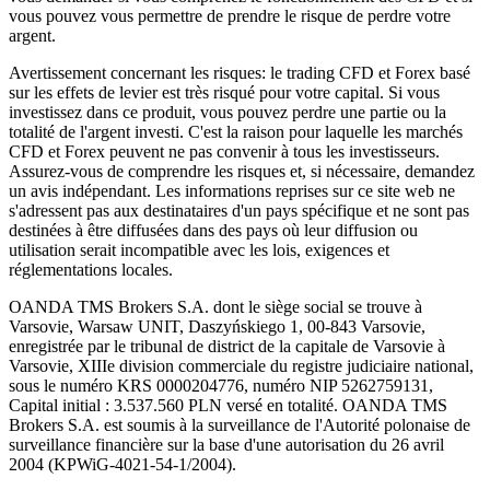
vous pouvez vous permettre de prendre le risque de perdre votre
argent.
Avertissement concernant les risques: le trading CFD et Forex basé
sur les effets de levier est très risqué pour votre capital. Si vous
investissez dans ce produit, vous pouvez perdre une partie ou la
totalité de l'argent investi. C'est la raison pour laquelle les marchés
CFD et Forex peuvent ne pas convenir à tous les investisseurs.
Assurez-vous de comprendre les risques et, si nécessaire, demandez
un avis indépendant. Les informations reprises sur ce site web ne
s'adressent pas aux destinataires d'un pays spécifique et ne sont pas
destinées à être diffusées dans des pays où leur diffusion ou
utilisation serait incompatible avec les lois, exigences et
réglementations locales.
OANDA TMS Brokers S.A. dont le siège social se trouve à
Varsovie, Warsaw UNIT, Daszyńskiego 1, 00-843 Varsovie,
enregistrée par le tribunal de district de la capitale de Varsovie à
Varsovie, XIIIe division commerciale du registre judiciaire national,
sous le numéro KRS 0000204776, numéro NIP 5262759131,
Capital initial : 3.537.560 PLN versé en totalité. OANDA TMS
Brokers S.A. est soumis à la surveillance de l'Autorité polonaise de
surveillance financière sur la base d'une autorisation du 26 avril
2004 (KPWiG-4021-54-1/2004).