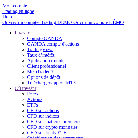
Mon compte
Trading en ligne
Help
Ouvrez un compte.
Trading
DÉMO
Ouvrir un compte DÉMO
Investir
Compte OANDA
OANDA compte d'actions
TradingView
Taux d’intérêt
Application mobile
Client professionnel
MetaTrader 5
Options de dépôt
Télécharger app ou MT5
Où investir
Forex
Actions
ETFs
CFD sur actions
CFD sur indices
CFD sur matières premières
CFD sur crypto-monnaies
CFD sur fonds ETF