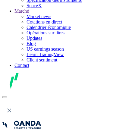
Spécification des instruments
SpaceX
Marché
Market news
Cotations en direct
Calendrier économique
Opérations sur titres
Updates
Blog
US earnings season
Learn TradingView
Client sentiment
Contact