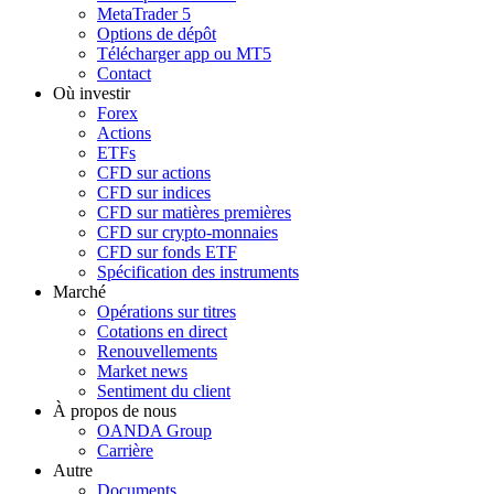
MetaTrader 5
Options de dépôt
Télécharger app ou MT5
Contact
Où investir
Forex
Actions
ETFs
CFD sur actions
CFD sur indices
CFD sur matières premières
CFD sur crypto-monnaies
CFD sur fonds ETF
Spécification des instruments
Marché
Opérations sur titres
Cotations en direct
Renouvellements
Market news
Sentiment du client
À propos de nous
OANDA Group
Carrière
Autre
Documents