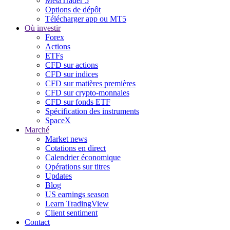
MetaTrader 5
Options de dépôt
Télécharger app ou MT5
Où investir
Forex
Actions
ETFs
CFD sur actions
CFD sur indices
CFD sur matières premières
CFD sur crypto-monnaies
CFD sur fonds ETF
Spécification des instruments
SpaceX
Marché
Market news
Cotations en direct
Calendrier économique
Opérations sur titres
Updates
Blog
US earnings season
Learn TradingView
Client sentiment
Contact