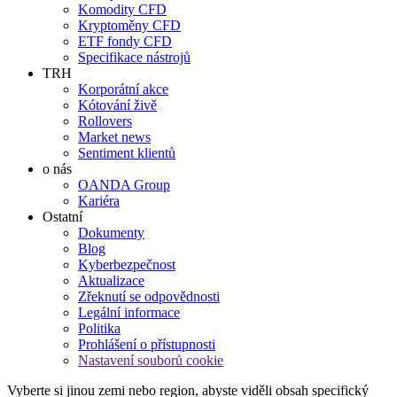
Komodity CFD
Kryptoměny CFD
ETF fondy CFD
Specifikace nástrojů
TRH
Korporátní akce
Kótování živě
Rollovers
Market news
Sentiment klientů
o nás
OANDA Group
Kariéra
Ostatní
Dokumenty
Blog
Kyberbezpečnost
Aktualizace
Zřeknutí se odpovědnosti
Legální informace
Politika
Prohlášení o přístupnosti
Nastavení souborů cookie
Vyberte si jinou zemi nebo region, abyste viděli obsah specifický