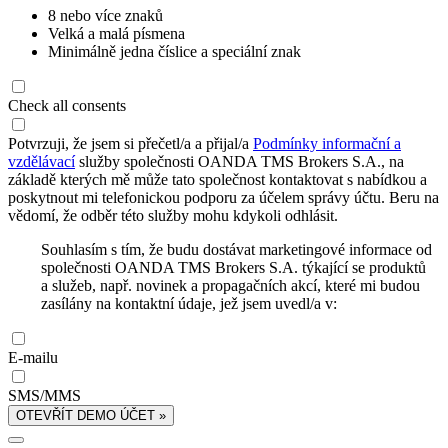
8 nebo více znaků
Velká a malá písmena
Minimálně jedna číslice a speciální znak
Check all consents
Potvrzuji, že jsem si přečetl/a a přijal/a
Podmínky informační a
vzdělávací
služby společnosti OANDA TMS Brokers S.A., na
základě kterých mě může tato společnost kontaktovat s nabídkou a
poskytnout mi telefonickou podporu za účelem správy účtu. Beru na
vědomí, že odběr této služby mohu kdykoli odhlásit.
Souhlasím s tím, že budu dostávat marketingové informace od
společnosti OANDA TMS Brokers S.A. týkající se produktů
a služeb, např. novinek a propagačních akcí, které mi budou
zasílány na kontaktní údaje, jež jsem uvedl/a v:
E-mailu
SMS/MMS
OTEVŘÍT DEMO ÚČET »