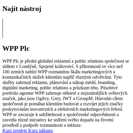
Najít nástroj
WPP Plc
WPP Plc je přední globální reklamní a public relations společnost se
sídlem v Londýně, Spojené království. S přítomností ve více než
100 zemích nabízí WPP rozmanitou škálu marketingových a
komunikačních služeb klientům napříč různými odvětvími. Tyto
služby zahrnují reklamu, plánování a nákup médií, branding,
digitální marketing, public relations a průzkum trhu. Působivé
portfolio agentur WPP zahrnuje některé z nejznámějších světových
značek, jako jsou Ogilvy, Grey, JWT a GroupM. Hlavním cílem
společnosti je pomáhat klientům budovat a rozvíjet jejich značky
poskytováním inovativních a efektivních marketingových řešení.
WPP se zavazuje k udržitelnosti a společenské odpovědnosti a
zavedla různé iniciativy ke snížení svého dopadu na životní
prostředí a podpoře rozmanitosti a inkluze.
Kurz prodeje
Kurz nákupu