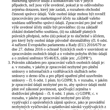
marketing správce údajů a kontaktování vás v jiných
případech, než jsou výše uvedené, pokud je to odůvodněno
zejména dotazem, který jste zaslali, a rozsahem obchodní
činnosti správce údajů. Vaše osobní údaje mohou být rovněž
zpracovávány pro marketingové účely na základě vašeho
souhlasu uděleného správci údajů. Zpracování pro jiné než
výše uvedené účely může být prováděno: (i) na základě
získání dodatečného souhlasu, (ii) na základě platných
právních předpisů, nebo (iii) pokud je to slučitelné s účelem,
pro který byly osobní údaje původně shromážděny (čl. 6 odst.
4 nařízení Evropského parlamentu a Rady (EU) 2016/679 ze
dne 27. dubna 2016 o ochraně fyzických osob v souvislosti se
zpracováním osobních údajů a o volném pohybu těchto údajů
a o zrušení směrnice 95/46/ES, (dále jen: „GDPR“).
Právním základem pro zpracování vašich osobních údajů je:
a. v rozsahu, v jakém je zpracování nezbytné pro plnění
smlouvy o informačních a vzdělávacích službách nebo
smlouvy o demo účtu a pro přijetí opatření před uzavřením
smlouvy – čl. 6 odst. 1 písm. b) GDPR; b. v rozsahu, v jakém
je zpracování údajů nezbytné pro to, aby správce údajů mohl
plnit své zákonné povinnosti, spočívající zejména v
dodržování předpisů – čl. 6 odst. 1 písm. c) GDPR; c. v
rozsahu, v jakém je zpracování nezbytné pro účely
vyplývající z oprávněných zájmů správce, jako je provádění
nezbytných vyúčtování a uplatňování nároků vyplývajících z