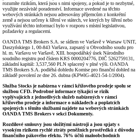
rozumíte rizikům, která jsou s nimi spojeny, a pokud je to nezbytné,
využijte nezávislé poradenství. Informace uvedené na těchto
webových stránkách nejsou adresovány příjemcům z konkrétní
země a nejsou určeny k šíření ve státech, ve kterých by šíření nebo
využívání těchto informací bylo v rozporu s místní legislativou,
požadavky a regulacemi.
OANDA TMS Brokers S.A. se sídlem ve Varšavě v Warsaw UNIT,
Daszyńskiego 1, 00-843 Varšava, zapsaný u Obvodního soudu pro
hl. m. Varšavu ve Varšavě, XIII. hospodářský úsek Národního
soudního registru pod číslem KRS 0000204776, DIČ 5262759131,
základní kapitál: 3,537,560 PLN splacený v plné výši. OANDA
TMS Brokers S.A. podléhá dohledu Komise pro finanční dohled na
základě povolení ze dne 26. dubna (KPWiG-4021-54-1/2004).
Služba Stocks je nabízena v rámci křížového prodeje spolu se
službou CFD. Podrobné informace týkající se rizik
vyplývajících z jednotlivých služeb nabízených v rámci
křížového prodeje a informace o nákladech a poplatcích
spojených s těmito službami najdete na webových stránkách
OANDA TMS Brokers v sekci Dokumenty.
Rozdílové smlouvy jsou složitými nástroji a jsou spjaty s
vysokým rizikem rychlé ztráty peněžních prostředků z důvodu
finančního pákového efektu. 76% účtů maloobchodních