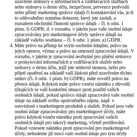
uzavřené smlouvy o informačních a vzdělávacích službách
nebo smlouvy o demo účtu, bezpečnost, prevence podvodů
nebo přímý marketing správce údajů či kontaktování vás, je-li
to odůvodněno zejména dotazem, který jste zaslali, a
rozsahem obchodní činnosti správce údajů – čl. 6 odst. 1
písm. f) GDPR; d. v rozsahu, v jakém jsou vaše osobní údaje
zpracovávány pro marketingové účely správce údajů na
základě vašeho souhlasu – čl. 6 odst. 1 písm. a) GDPR.
Máte právo na přístup ke svým osobním údajům, právo na
jejich opravu, výmaz a právo na omezení zpracování údajů. V
rozsahu, v jakém je zpracování nezbytné pro plnění smlouvy
o poskytování informačních a vzdělávacích služeb nebo
smlouvy o demo účtu, jejíž jste smluvní stranou, nebo pro
přijetí opatření na základě vaší žádosti před uzavřením těchto
smluv (čl. 6 odst. 1 písm. b) GDPR), máte rovněž právo na
přenos údajů. Kdykoli máte právo vznést námitku z důvodů
týkajících se vaší konkrétní situace proti použití vašich
osobních údajů, pokud správce údajů zpracovává vaše osobní
údaje na základě svého oprávněného zájmu, např. v
souvislosti s marketingem produktů a služeb. Pokud jsou vaše
osobní údaje zpracovávány pro marketingové účely, máte
právo kdykoli vznést námitku proti zpracování vašich
osobních údajů pro takový marketing, včetně profilování.
Pokud vznesete námitku proti zpracování pro marketingové
účely, nebudeme již moci vaše osobní údaje pro tyto účely