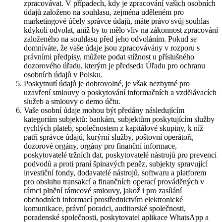
zpracovávat. V případech, kdy je zpracování vašich osobních
údajů založeno na souhlasu, zejména uděleném pro
marketingové účely správce údajů, máte právo svůj souhlas
kdykoli odvolat, aniž by to mělo vliv na zákonnost zpracování
založeného na souhlasu před jeho odvoláním. Pokud se
domníváte, že vaše údaje jsou zpracovávány v rozporu s
právními předpisy, můžete podat stížnost u příslušného
dozorového úřadu, kterým je předseda Úřadu pro ochranu
osobních údajů v Polsku.
Poskytnutí údajů je dobrovolné, je však nezbytné pro
uzavření smlouvy o poskytování informačních a vzdělávacích
služeb a smlouvy o demo účtu.
Vaše osobní údaje mohou být předány následujícím
kategoriím subjektů: bankám, subjektům poskytujícím služby
rychlých plateb, společnostem z kapitálové skupiny, k níž
patří správce údajů, kurýrní služby, poštovní operátoři,
dozorové orgány, orgány pro finanční informace,
poskytovatelé tržních dat, poskytovatelé nástrojů pro prevenci
podvodů a proti praní špinavých peněz, subjekty spravující
investiční fondy, dodavatelé nástrojů, softwaru a platforem
pro obsluhu transakcí a finančních operací prováděných v
rámci plnění rámcové smlouvy, jakož i pro zasílání
obchodních informací prostřednictvím elektronické
komunikace, právní poradci, auditorské společnosti,
poradenské společnosti, poskytovatel aplikace WhatsApp a