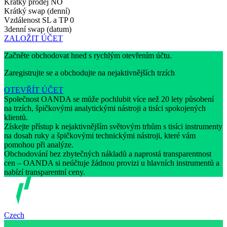
Krátký prodej
NO
Krátký swap (denní)
Vzdálenost SL a TP
0
3denní swap (datum)
ZALOŽIT ÚČET
Začněte obchodovat hned s rychlým otevřením účtu.
Zaregistrujte se a obchodujte na nejaktivnějších trzích
OTEVŘÍT ÚČET
Společnost OANDA se může pochlubit více než 20 lety působení
na trzích, špičkovými analytickými nástroji a tisíci spokojených
klientů.
Získejte přístup k nejaktivnějším světovým trhům s tisíci instrumenty
na dosah ruky a špičkovými technickými nástroji, které vám
pomohou při analýze.
Obchodování bez zbytečných nákladů a naprostá transparentnost
cen – OANDA si neúčtuje žádnou provizi u hlavních instrumentů a
nabízí transparentní ceny.
Czech