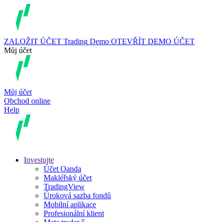
ZALOŽIT ÚČET
Trading
Demo
OTEVŘÍT DEMO ÚČET
Můj účet
Můj účet
Obchod online
Help
Investujte
Účet Oanda
Makléřský účet
TradingView
Úroková sazba fondů
Mobilní aplikace
Profesionální klient