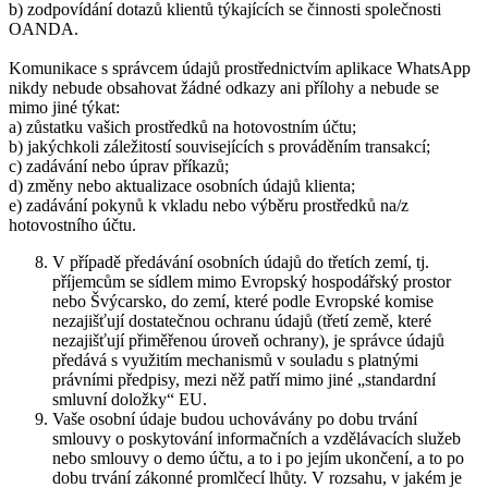
b) zodpovídání dotazů klientů týkajících se činnosti společnosti
OANDA.
Komunikace s správcem údajů prostřednictvím aplikace WhatsApp
nikdy nebude obsahovat žádné odkazy ani přílohy a nebude se
mimo jiné týkat:
a) zůstatku vašich prostředků na hotovostním účtu;
b) jakýchkoli záležitostí souvisejících s prováděním transakcí;
c) zadávání nebo úprav příkazů;
d) změny nebo aktualizace osobních údajů klienta;
e) zadávání pokynů k vkladu nebo výběru prostředků na/z
hotovostního účtu.
V případě předávání osobních údajů do třetích zemí, tj.
příjemcům se sídlem mimo Evropský hospodářský prostor
nebo Švýcarsko, do zemí, které podle Evropské komise
nezajišťují dostatečnou ochranu údajů (třetí země, které
nezajišťují přiměřenou úroveň ochrany), je správce údajů
předává s využitím mechanismů v souladu s platnými
právními předpisy, mezi něž patří mimo jiné „standardní
smluvní doložky“ EU.
Vaše osobní údaje budou uchovávány po dobu trvání
smlouvy o poskytování informačních a vzdělávacích služeb
nebo smlouvy o demo účtu, a to i po jejím ukončení, a to po
dobu trvání zákonné promlčecí lhůty. V rozsahu, v jakém je