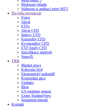
Meta trader 5
Možnosti vkladu
Stáhnout si aplikaci nebo MT5
Do čeho investovat
Forex
Akcie
ETFs
Akcie CFD
Indexy CFD
Komodity CFD
Kryptoměny CFD
ETF fondy CFD
Specifikace nástrojů
SpaceX
TRH
Market news
Kótování živě
Ekonomický kalendář
Korporátní akce
Updates
Blog
US earnings season
Learn TradingView
Sentiment klientů
Kontakt