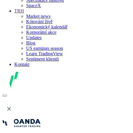
Specifikace nástrojů
SpaceX
TRH
Market news
Kótování živě
Ekonomický kalendář
Korporátní akce
Updates
Blog
US earnings season
Learn TradingView
Sentiment klientů
Kontakt