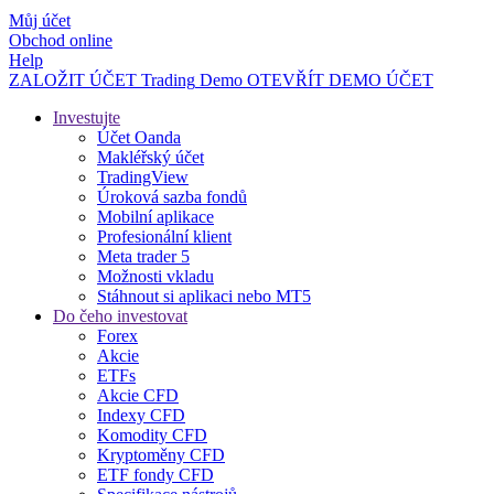
Můj účet
Obchod online
Help
ZALOŽIT ÚČET
Trading
Demo
OTEVŘÍT DEMO ÚČET
Investujte
Účet Oanda
Makléřský účet
TradingView
Úroková sazba fondů
Mobilní aplikace
Profesionální klient
Meta trader 5
Možnosti vkladu
Stáhnout si aplikaci nebo MT5
Do čeho investovat
Forex
Akcie
ETFs
Akcie CFD
Indexy CFD
Komodity CFD
Kryptoměny CFD
ETF fondy CFD