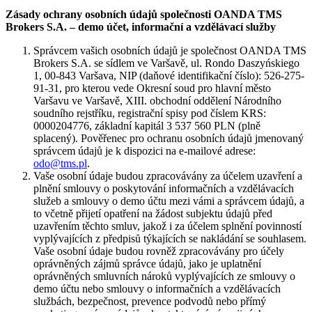
Zásady ochrany osobních údajů společnosti OANDA TMS
Brokers S.A. – demo účet, informační a vzdělávací služby
Správcem vašich osobních údajů je společnost OANDA TMS
Brokers S.A. se sídlem ve Varšavě, ul. Rondo Daszyńskiego
1, 00-843 Varšava, NIP (daňové identifikační číslo): 526-275-
91-31, pro kterou vede Okresní soud pro hlavní město
Varšavu ve Varšavě, XIII. obchodní oddělení Národního
soudního rejstříku, registrační spisy pod číslem KRS:
0000204776, základní kapitál 3 537 560 PLN (plně
splacený). Pověřenec pro ochranu osobních údajů jmenovaný
správcem údajů je k dispozici na e-mailové adrese:
odo@tms.pl
.
Vaše osobní údaje budou zpracovávány za účelem uzavření a
plnění smlouvy o poskytování informačních a vzdělávacích
služeb a smlouvy o demo účtu mezi vámi a správcem údajů, a
to včetně přijetí opatření na žádost subjektu údajů před
uzavřením těchto smluv, jakož i za účelem splnění povinností
vyplývajících z předpisů týkajících se nakládání se souhlasem.
Vaše osobní údaje budou rovněž zpracovávány pro účely
oprávněných zájmů správce údajů, jako je uplatnění
oprávněných smluvních nároků vyplývajících ze smlouvy o
demo účtu nebo smlouvy o informačních a vzdělávacích
službách, bezpečnost, prevence podvodů nebo přímý