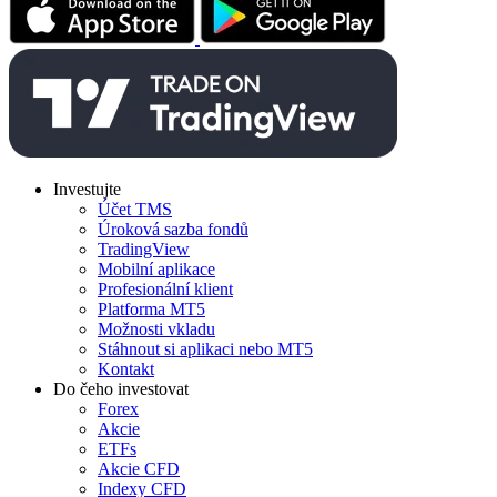
Investujte
Účet TMS
Úroková sazba fondů
TradingView
Mobilní aplikace
Profesionální klient
Platforma MT5
Možnosti vkladu
Stáhnout si aplikaci nebo MT5
Kontakt
Do čeho investovat
Forex
Akcie
ETFs
Akcie CFD
Indexy CFD