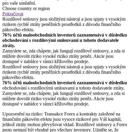
pro vaše umístění.
Choose country or region
Pokračovat
Rozdílové smlouvy jsou složitými nástroji a jsou spjaty s vysokým
rizikem rychlé ztráty peněžních prostředků z důvodu finančního
pákového efektu.
76% účtů maloobchodních investorů zaznamenává v důsledku
obchodování s rozdílovými smlouvami u tohoto dodavatele
ztráty.
Zamyslete se, zda chápete, jak fungují rozdílové smlouvy, a zda si
můžete dovolit riziko vysoké riziko ztráty peněz. Akcie jsou
dostupné v nabídce v rámci křížového prodeje.
Rozdílové smlouvy jsou složitými nástroji a jsou spjaty s vysokým
rizikem rychlé ztráty peněžních prostředků z důvodu finančního
pákového efektu.
76% účtů maloobchodních investorů zaznamenává v důsledku
obchodování s rozdílovými smlouvami u tohoto dodavatele ztráty.
Zamyslete se, zda chápete, jak fungují rozdílové smlouvy, a zda si
můžete dovolit riziko vysoké riziko ztráty peněz. Akcie jsou
dostupné v nabídce v rámci křížového prodeje.
Upozornění na riziko: Transakce Forex a kontrakty založené na
finančním pákovém efektu jsou vysoce rizikové pro Váš kapitál,
jelikož ztráty mohou převyšovat vklad. Rozdílové smlouvy a Forex
proto nemusí být vhodné pro všechny investory. Ujistěte se, že