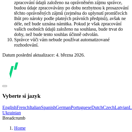
zpracování údajů založeno na oprávněném zájmu správce,
budou údaje zpracovávány po dobu nezbytnou k prosazování
těchto oprávněných zájmů (zejména do uplynutí promlčecích
lhůt pro nároky podle platných právních předpisů), avšak ne
déle, než bude uznána námitka. Pokud je však zpracování
vašich osobních údajů založeno na souhlasu, bude trvat do
doby, než bude tento souhlas účinně odvolán.
Správce vůči vám nebude používat automatizované
rozhodování.
Datum poslední aktualizace: 4. března 2026.
Vyberte si jazyk
English
French
Italian
Spanish
German
Portuguese
Dutch
Czech
Latvian
L
Ukrainian
Breadcrumb
Home