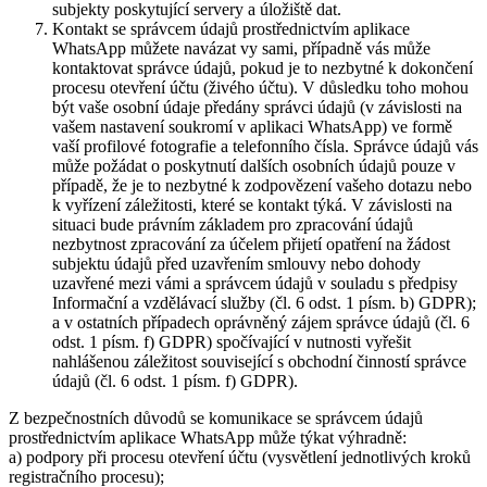
subjekty poskytující servery a úložiště dat.
Kontakt se správcem údajů prostřednictvím aplikace
WhatsApp můžete navázat vy sami, případně vás může
kontaktovat správce údajů, pokud je to nezbytné k dokončení
procesu otevření účtu (živého účtu). V důsledku toho mohou
být vaše osobní údaje předány správci údajů (v závislosti na
vašem nastavení soukromí v aplikaci WhatsApp) ve formě
vaší profilové fotografie a telefonního čísla. Správce údajů vás
může požádat o poskytnutí dalších osobních údajů pouze v
případě, že je to nezbytné k zodpovězení vašeho dotazu nebo
k vyřízení záležitosti, které se kontakt týká. V závislosti na
situaci bude právním základem pro zpracování údajů
nezbytnost zpracování za účelem přijetí opatření na žádost
subjektu údajů před uzavřením smlouvy nebo dohody
uzavřené mezi vámi a správcem údajů v souladu s předpisy
Informační a vzdělávací služby (čl. 6 odst. 1 písm. b) GDPR);
a v ostatních případech oprávněný zájem správce údajů (čl. 6
odst. 1 písm. f) GDPR) spočívající v nutnosti vyřešit
nahlášenou záležitost související s obchodní činností správce
údajů (čl. 6 odst. 1 písm. f) GDPR).
Z bezpečnostních důvodů se komunikace se správcem údajů
prostřednictvím aplikace WhatsApp může týkat výhradně:
a) podpory při procesu otevření účtu (vysvětlení jednotlivých kroků
registračního procesu);