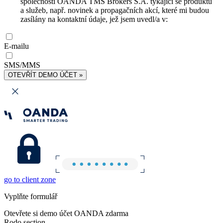
společnosti OANDA TMS Brokers S.A. týkající se produktů
a služeb, např. novinek a propagačních akcí, které mi budou
zasílány na kontaktní údaje, jež jsem uvedl/a v:
E-mailu
SMS/MMS
OTEVŘÍT DEMO ÚČET »
go to client zone
Vyplňte formulář
Otevřete si demo účet OANDA zdarma
Rodo section