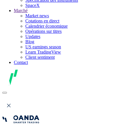
Spécification des instruments
SpaceX
Marché
Market news
Cotations en direct
Calendrier économique
Opérations sur titres
Updates
Blog
US earnings season
Learn TradingView
Client sentiment
Contact