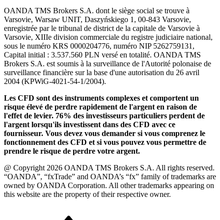
OANDA TMS Brokers S.A. dont le siège social se trouve à
Varsovie, Warsaw UNIT, Daszyńskiego 1, 00-843 Varsovie,
enregistrée par le tribunal de district de la capitale de Varsovie à
Varsovie, XIIIe division commerciale du registre judiciaire national,
sous le numéro KRS 0000204776, numéro NIP 5262759131,
Capital initial : 3.537.560 PLN versé en totalité. OANDA TMS
Brokers S.A. est soumis à la surveillance de l'Autorité polonaise de
surveillance financière sur la base d'une autorisation du 26 avril
2004 (KPWiG-4021-54-1/2004).
Les CFD sont des instruments complexes et comportent un
risque élevé de perdre rapidement de l'argent en raison de
l'effet de levier. 76% des investisseurs particuliers perdent de
l'argent lorsqu'ils investissent dans des CFD avec ce
fournisseur. Vous devez vous demander si vous comprenez le
fonctionnement des CFD et si vous pouvez vous permettre de
prendre le risque de perdre votre argent.
@ Copyright 2026 OANDA TMS Brokers S.A. All rights reserved.
“OANDA”, “fxTrade” and OANDA’s “fx” family of trademarks are
owned by OANDA Corporation. All other trademarks appearing on
this website are the property of their respective owner.