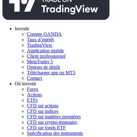
Investir
Compte OANDA
Taux d’intérêt
TradingView
Application mobile
Client professionnel
MetaTrader 5
Options de dépôt
Télécharger app ou MT5
Contact
Où investir
Forex
Actions
ETFs
CFD sur actions
CFD sur indices
CFD sur matières premières
CFD sur crypto-monnaies
CFD sur fonds ETF
Spécification des instruments