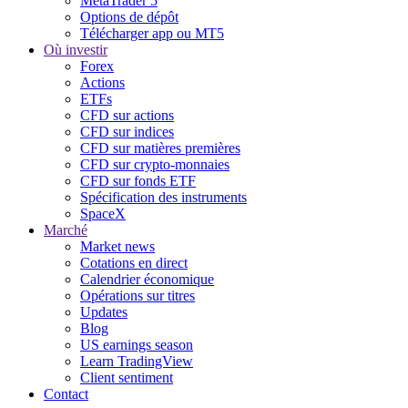
MetaTrader 5
Options de dépôt
Télécharger app ou MT5
Où investir
Forex
Actions
ETFs
CFD sur actions
CFD sur indices
CFD sur matières premières
CFD sur crypto-monnaies
CFD sur fonds ETF
Spécification des instruments
SpaceX
Marché
Market news
Cotations en direct
Calendrier économique
Opérations sur titres
Updates
Blog
US earnings season
Learn TradingView
Client sentiment
Contact