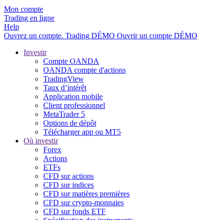
Mon compte
Trading en ligne
Help
Ouvrez un compte.
Trading
DÉMO
Ouvrir un compte DÉMO
Investir
Compte OANDA
OANDA compte d'actions
TradingView
Taux d’intérêt
Application mobile
Client professionnel
MetaTrader 5
Options de dépôt
Télécharger app ou MT5
Où investir
Forex
Actions
ETFs
CFD sur actions
CFD sur indices
CFD sur matières premières
CFD sur crypto-monnaies
CFD sur fonds ETF