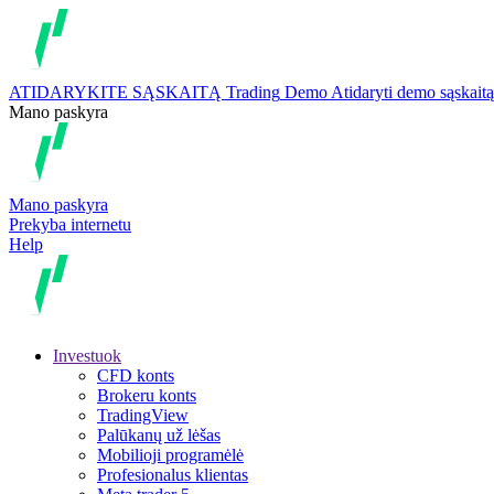
ATIDARYKITE SĄSKAITĄ
Trading
Demo
Atidaryti demo sąskaitą
Mano paskyra
Mano paskyra
Prekyba internetu
Help
Investuok
CFD konts
Brokeru konts
TradingView
Palūkanų už lėšas
Mobilioji programėlė
Profesionalus klientas