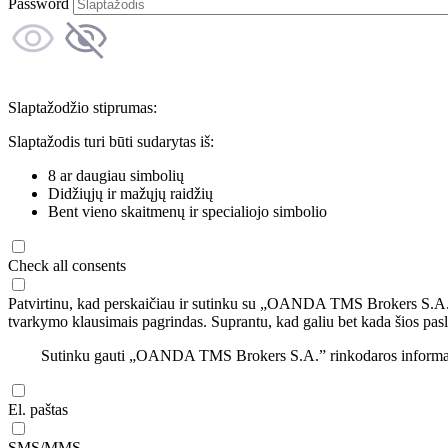
Password
Slaptažodžio stiprumas:
Slaptažodis turi būti sudarytas iš:
8 ar daugiau simbolių
Didžiųjų ir mažųjų raidžių
Bent vieno skaitmenų ir specialiojo simbolio
Check all consents
Patvirtinu, kad perskaičiau ir sutinku su „OANDA TMS Brokers S.A
tvarkymo klausimais pagrindas. Suprantu, kad galiu bet kada šios pasl
Sutinku gauti „OANDA TMS Brokers S.A.” rinkodaros informaciją 
El. paštas
SMS/MMS