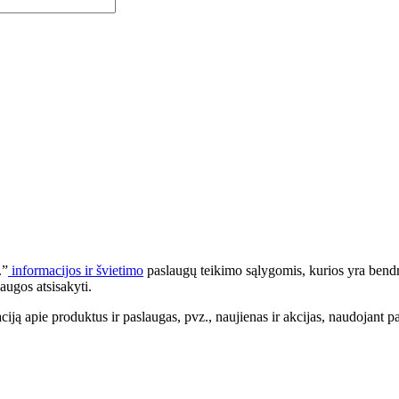
.”
informacijos ir švietimo
paslaugų teikimo sąlygomis, kurios yra bendr
augos atsisakyti.
apie produktus ir paslaugas, pvz., naujienas ir akcijas, naudojant pa