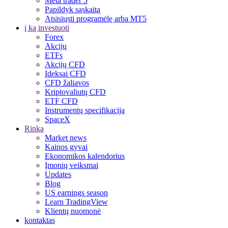
Meta trader 5
Papildyk sąskaitą
Atsisiųsti programėlę arba MT5
į ką investuoti
Forex
Akcijų
ETFs
Akcijų CFD
Ideksai CFD
CFD žaliavos
Kriptovaliutų CFD
ETF CFD
Instrumentų specifikacija
SpaceX
Rinka
Market news
Kainos gyvai
Ekonomikos kalendorius
Įmonių veiksmai
Updates
Blog
US earnings season
Learn TradingView
Klientų nuomonė
kontaktas