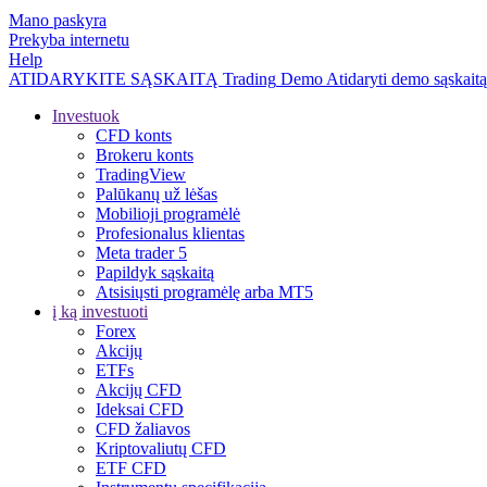
Mano paskyra
Prekyba internetu
Help
ATIDARYKITE SĄSKAITĄ
Trading
Demo
Atidaryti demo sąskaitą
Investuok
CFD konts
Brokeru konts
TradingView
Palūkanų už lėšas
Mobilioji programėlė
Profesionalus klientas
Meta trader 5
Papildyk sąskaitą
Atsisiųsti programėlę arba MT5
į ką investuoti
Forex
Akcijų
ETFs
Akcijų CFD
Ideksai CFD
CFD žaliavos
Kriptovaliutų CFD
ETF CFD