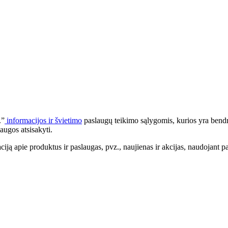
.”
informacijos ir švietimo
paslaugų teikimo sąlygomis, kurios yra bendr
augos atsisakyti.
apie produktus ir paslaugas, pvz., naujienas ir akcijas, naudojant pa