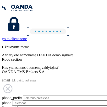
go to client zone
Užpildykite formą
Atidarykite nemokamą OANDA demo sąskaitą
Rodo section
Kas yra asmens duomenų valdytojas?
OANDA TMS Brokers S.A.
email
phone_prefix
phone