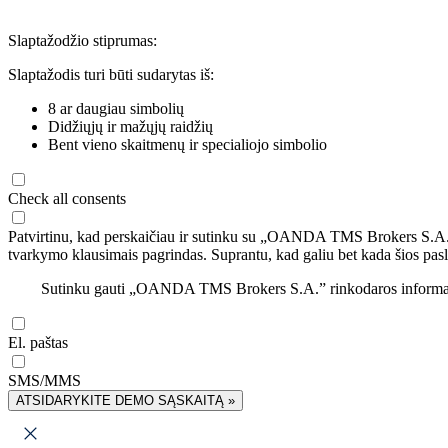
Slaptažodžio stiprumas:
Slaptažodis turi būti sudarytas iš:
8 ar daugiau simbolių
Didžiųjų ir mažųjų raidžių
Bent vieno skaitmenų ir specialiojo simbolio
Check all consents
Patvirtinu, kad perskaičiau ir sutinku su „OANDA TMS Brokers S.A
tvarkymo klausimais pagrindas. Suprantu, kad galiu bet kada šios pasl
Sutinku gauti „OANDA TMS Brokers S.A.” rinkodaros informaciją 
El. paštas
SMS/MMS
ATSIDARYKITE DEMO SĄSKAITĄ »