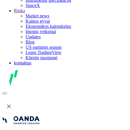
Instrumentų specifikacija
SpaceX
Rinka
Market news
Kainos gyvai
Ekonomikos kalendorius
Įmonių veiksmai
Updates
Blog
US earnings season
Learn TradingView
Klientų nuomonė
kontaktas