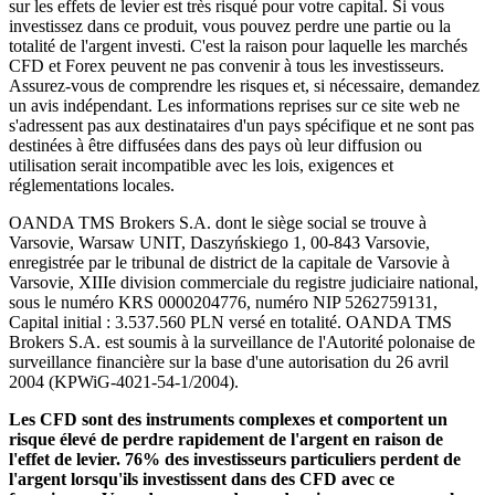
sur les effets de levier est très risqué pour votre capital. Si vous
investissez dans ce produit, vous pouvez perdre une partie ou la
totalité de l'argent investi. C'est la raison pour laquelle les marchés
CFD et Forex peuvent ne pas convenir à tous les investisseurs.
Assurez-vous de comprendre les risques et, si nécessaire, demandez
un avis indépendant. Les informations reprises sur ce site web ne
s'adressent pas aux destinataires d'un pays spécifique et ne sont pas
destinées à être diffusées dans des pays où leur diffusion ou
utilisation serait incompatible avec les lois, exigences et
réglementations locales.
OANDA TMS Brokers S.A. dont le siège social se trouve à
Varsovie, Warsaw UNIT, Daszyńskiego 1, 00-843 Varsovie,
enregistrée par le tribunal de district de la capitale de Varsovie à
Varsovie, XIIIe division commerciale du registre judiciaire national,
sous le numéro KRS 0000204776, numéro NIP 5262759131,
Capital initial : 3.537.560 PLN versé en totalité. OANDA TMS
Brokers S.A. est soumis à la surveillance de l'Autorité polonaise de
surveillance financière sur la base d'une autorisation du 26 avril
2004 (KPWiG-4021-54-1/2004).
Les CFD sont des instruments complexes et comportent un
risque élevé de perdre rapidement de l'argent en raison de
l'effet de levier. 76% des investisseurs particuliers perdent de
l'argent lorsqu'ils investissent dans des CFD avec ce