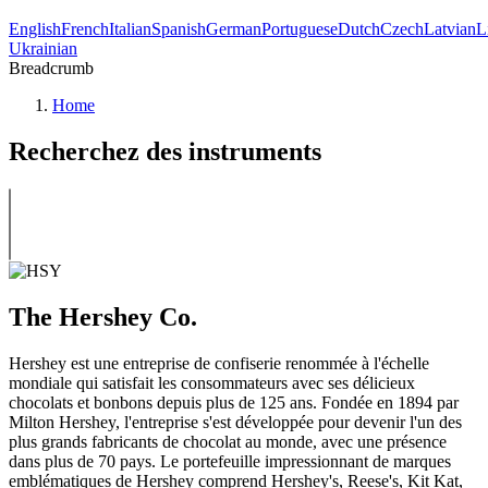
English
French
Italian
Spanish
German
Portuguese
Dutch
Czech
Latvian
L
Ukrainian
Breadcrumb
Home
Recherchez des instruments
The Hershey Co.
Hershey est une entreprise de confiserie renommée à l'échelle
mondiale qui satisfait les consommateurs avec ses délicieux
chocolats et bonbons depuis plus de 125 ans. Fondée en 1894 par
Milton Hershey, l'entreprise s'est développée pour devenir l'un des
plus grands fabricants de chocolat au monde, avec une présence
dans plus de 70 pays. Le portefeuille impressionnant de marques
emblématiques de Hershey comprend Hershey's, Reese's, Kit Kat,