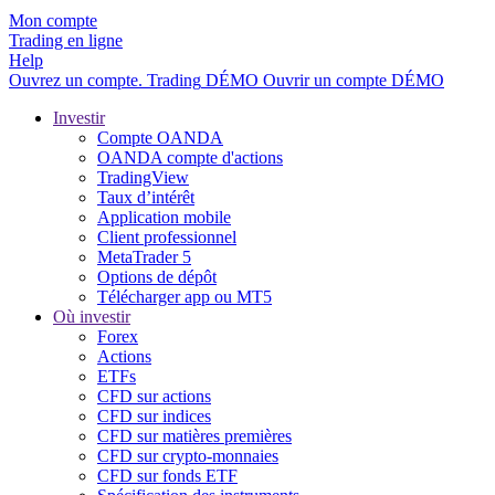
Mon compte
Trading en ligne
Help
Ouvrez un compte.
Trading
DÉMO
Ouvrir un compte DÉMO
Investir
Compte OANDA
OANDA compte d'actions
TradingView
Taux d’intérêt
Application mobile
Client professionnel
MetaTrader 5
Options de dépôt
Télécharger app ou MT5
Où investir
Forex
Actions
ETFs
CFD sur actions
CFD sur indices
CFD sur matières premières
CFD sur crypto-monnaies
CFD sur fonds ETF