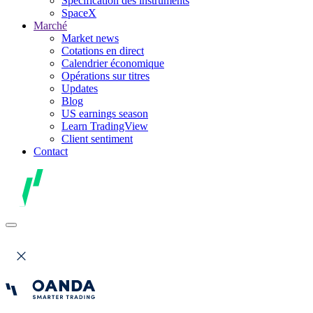
Spécification des instruments
SpaceX
Marché
Market news
Cotations en direct
Calendrier économique
Opérations sur titres
Updates
Blog
US earnings season
Learn TradingView
Client sentiment
Contact