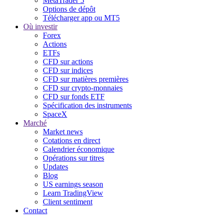
MetaTrader 5
Options de dépôt
Télécharger app ou MT5
Où investir
Forex
Actions
ETFs
CFD sur actions
CFD sur indices
CFD sur matières premières
CFD sur crypto-monnaies
CFD sur fonds ETF
Spécification des instruments
SpaceX
Marché
Market news
Cotations en direct
Calendrier économique
Opérations sur titres
Updates
Blog
US earnings season
Learn TradingView
Client sentiment
Contact