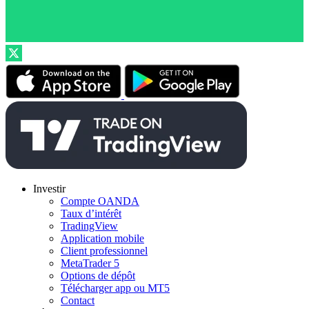
Investir
Compte OANDA
Taux d’intérêt
TradingView
Application mobile
Client professionnel
MetaTrader 5
Options de dépôt
Télécharger app ou MT5
Contact