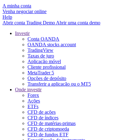
A minha conta
Venha negociar online
Help
Abrir conta
Trading
Demo
Abrir uma conta demo
Investir
Conta OANDA
OANDA stocks account
TradingView
Taxas de juro
Aplicação móvel
Cliente profissional
MetaTrader 5
Opções de depósito
Transferir a aplicação ou o MT5
Onde investir
Forex
Ações
ETFs
CFD de ações
CFD de índices
CFD de matérias-primas
CFD de criptomoeda
CFD de fundos ETF