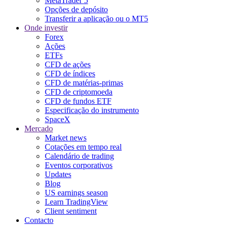
MetaTrader 5
Opções de depósito
Transferir a aplicação ou o MT5
Onde investir
Forex
Ações
ETFs
CFD de ações
CFD de índices
CFD de matérias-primas
CFD de criptomoeda
CFD de fundos ETF
Especificação do instrumento
SpaceX
Mercado
Market news
Cotações em tempo real
Calendário de trading
Eventos corporativos
Updates
Blog
US earnings season
Learn TradingView
Client sentiment
Contacto