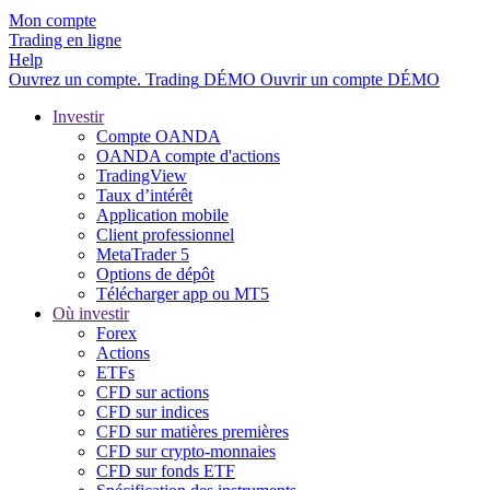
Mon compte
Trading en ligne
Help
Ouvrez un compte.
Trading
DÉMO
Ouvrir un compte DÉMO
Investir
Compte OANDA
OANDA compte d'actions
TradingView
Taux d’intérêt
Application mobile
Client professionnel
MetaTrader 5
Options de dépôt
Télécharger app ou MT5
Où investir
Forex
Actions
ETFs
CFD sur actions
CFD sur indices
CFD sur matières premières
CFD sur crypto-monnaies
CFD sur fonds ETF