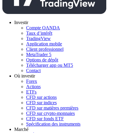
Investir
Compte OANDA
Taux d’intérêt
TradingView
Application mobile
Client professionnel
MetaTrader 5
Options de dépôt
Télécharger app ou MT5
Contact
Où investir
Forex
Actions
ETFs
CFD sur actions
CFD sur indices
CFD sur matières premières
CFD sur crypto-monnaies
CFD sur fonds ETF
Spécification des instruments
Marché