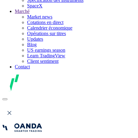
Spécification des instruments
SpaceX
Marché
Market news
Cotations en direct
Calendrier économique
Opérations sur titres
Updates
Blog
US earnings season
Learn TradingView
Client sentiment
Contact