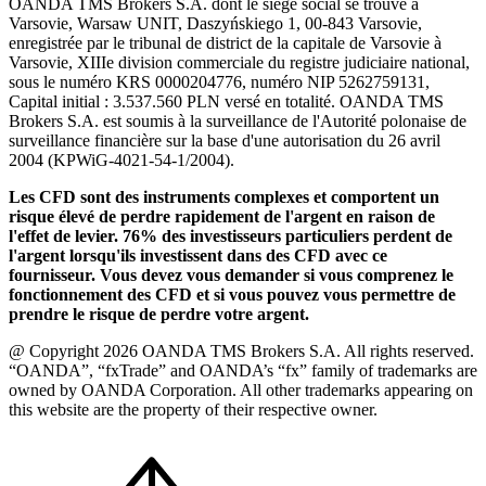
OANDA TMS Brokers S.A. dont le siège social se trouve à
Varsovie, Warsaw UNIT, Daszyńskiego 1, 00-843 Varsovie,
enregistrée par le tribunal de district de la capitale de Varsovie à
Varsovie, XIIIe division commerciale du registre judiciaire national,
sous le numéro KRS 0000204776, numéro NIP 5262759131,
Capital initial : 3.537.560 PLN versé en totalité. OANDA TMS
Brokers S.A. est soumis à la surveillance de l'Autorité polonaise de
surveillance financière sur la base d'une autorisation du 26 avril
2004 (KPWiG-4021-54-1/2004).
Les CFD sont des instruments complexes et comportent un
risque élevé de perdre rapidement de l'argent en raison de
l'effet de levier. 76% des investisseurs particuliers perdent de
l'argent lorsqu'ils investissent dans des CFD avec ce
fournisseur. Vous devez vous demander si vous comprenez le
fonctionnement des CFD et si vous pouvez vous permettre de
prendre le risque de perdre votre argent.
@ Copyright 2026 OANDA TMS Brokers S.A. All rights reserved.
“OANDA”, “fxTrade” and OANDA’s “fx” family of trademarks are
owned by OANDA Corporation. All other trademarks appearing on
this website are the property of their respective owner.