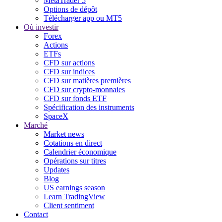
MetaTrader 5
Options de dépôt
Télécharger app ou MT5
Où investir
Forex
Actions
ETFs
CFD sur actions
CFD sur indices
CFD sur matières premières
CFD sur crypto-monnaies
CFD sur fonds ETF
Spécification des instruments
SpaceX
Marché
Market news
Cotations en direct
Calendrier économique
Opérations sur titres
Updates
Blog
US earnings season
Learn TradingView
Client sentiment
Contact