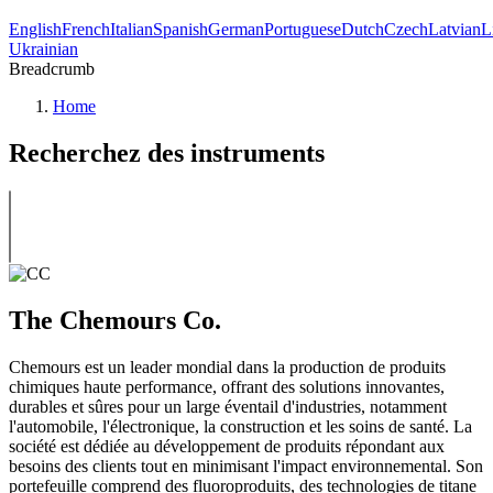
English
French
Italian
Spanish
German
Portuguese
Dutch
Czech
Latvian
L
Ukrainian
Breadcrumb
Home
Recherchez des instruments
The Chemours Co.
Chemours est un leader mondial dans la production de produits
chimiques haute performance, offrant des solutions innovantes,
durables et sûres pour un large éventail d'industries, notamment
l'automobile, l'électronique, la construction et les soins de santé. La
société est dédiée au développement de produits répondant aux
besoins des clients tout en minimisant l'impact environnemental. Son
portefeuille comprend des fluoroproduits, des technologies de titane