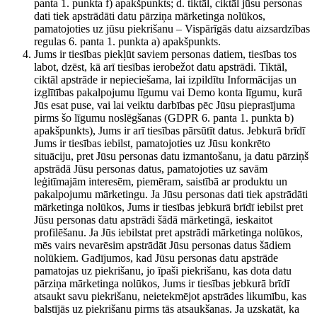
panta 1. punkta f) apakšpunkts; d. tiktāl, ciktāl jūsu personas
dati tiek apstrādāti datu pārziņa mārketinga nolūkos,
pamatojoties uz jūsu piekrišanu – Vispārīgās datu aizsardzības
regulas 6. panta 1. punkta a) apakšpunkts.
Jums ir tiesības piekļūt saviem personas datiem, tiesības tos
labot, dzēst, kā arī tiesības ierobežot datu apstrādi. Tiktāl,
ciktāl apstrāde ir nepieciešama, lai izpildītu Informācijas un
izglītības pakalpojumu līgumu vai Demo konta līgumu, kurā
Jūs esat puse, vai lai veiktu darbības pēc Jūsu pieprasījuma
pirms šo līgumu noslēgšanas (GDPR 6. panta 1. punkta b)
apakšpunkts), Jums ir arī tiesības pārsūtīt datus. Jebkurā brīdī
Jums ir tiesības iebilst, pamatojoties uz Jūsu konkrēto
situāciju, pret Jūsu personas datu izmantošanu, ja datu pārziņš
apstrādā Jūsu personas datus, pamatojoties uz savām
leģitīmajām interesēm, piemēram, saistībā ar produktu un
pakalpojumu mārketingu. Ja Jūsu personas dati tiek apstrādāti
mārketinga nolūkos, Jums ir tiesības jebkurā brīdī iebilst pret
Jūsu personas datu apstrādi šādā mārketingā, ieskaitot
profilēšanu. Ja Jūs iebilstat pret apstrādi mārketinga nolūkos,
mēs vairs nevarēsim apstrādāt Jūsu personas datus šādiem
nolūkiem. Gadījumos, kad Jūsu personas datu apstrāde
pamatojas uz piekrišanu, jo īpaši piekrišanu, kas dota datu
pārziņa mārketinga nolūkos, Jums ir tiesības jebkurā brīdī
atsaukt savu piekrišanu, neietekmējot apstrādes likumību, kas
balstījās uz piekrišanu pirms tās atsaukšanas. Ja uzskatāt, ka