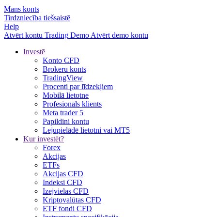
Mans konts
Tirdzniecība tiešsaistē
Help
Atvērt kontu
Trading
Demo
Atvērt demo kontu
Investē
Konto CFD
Brokeru konts
TradingView
Procenti par līdzekļiem
Mobilā lietotne
Profesionāls klients
Meta trader 5
Papildini kontu
Lejupielādē lietotni vai MT5
Kur investēt?
Forex
Akcijas
ETFs
Akcijas CFD
Indeksi CFD
Izejvielas CFD
Kriptovalūtas CFD
ETF fondi CFD