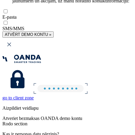
jaunumiem un akcijām, uz manu norādīto kontaktinformāciju:
E-pasta
SMS/MMS
ATVĒRT DEMO KONTU »
go to client zone
Aizpildiet veidlapu
Atveriet bezmaksas OANDA demo kontu
Rodo section
Kas ir personas datu pārzinis?