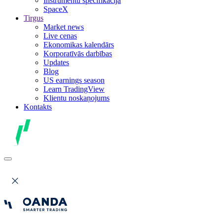
Instrumentu specifikācija
SpaceX
Tirgus
Market news
Live cenas
Ekonomikas kalendārs
Korporatīvās darbības
Updates
Blog
US earnings season
Learn TradingView
Klientu noskaņojums
Kontakts