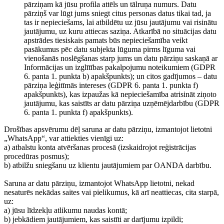
pārziņam kā jūsu profila attēls un tālruņa numurs. Datu
pārziņš var lūgt jums sniegt citus personas datus tikai tad, ja
tas ir nepieciešams, lai atbildētu uz jūsu jautājumu vai risinātu
jautājumu, uz kuru attiecas saziņa. Atkarībā no situācijas datu
apstrādes tiesiskais pamats būs nepieciešamība veikt
pasākumus pēc datu subjekta lūguma pirms līguma vai
vienošanās noslēgšanas starp jums un datu pārziņu saskaņā ar
Informācijas un izglītības pakalpojumu noteikumiem (GDPR
6. panta 1. punkta b) apakšpunkts); un citos gadījumos – datu
pārziņa leģitīmās intereses (GDPR 6. panta 1. punkta f)
apakšpunkts), kas izpaužas kā nepieciešamība atrisināt ziņoto
jautājumu, kas saistīts ar datu pārziņa uzņēmējdarbību (GDPR
6. panta 1. punkta f) apakšpunkts).
Drošības apsvērumu dēļ saruna ar datu pārziņu, izmantojot lietotni
„WhatsApp“, var attiekties vienīgi uz:
a) atbalstu konta atvēršanas procesā (izskaidrojot reģistrācijas
procedūras posmus);
b) atbilžu sniegšanu uz klientu jautājumiem par OANDA darbību.
Saruna ar datu pārziņu, izmantojot WhatsApp lietotni, nekad
nesaturēs nekādas saites vai pielikumus, kā arī neattiecas, cita starpā,
uz:
a) jūsu līdzekļu atlikumu naudas kontā;
b) jebkādiem jautājumiem, kas saistīti ar darījumu izpildi;