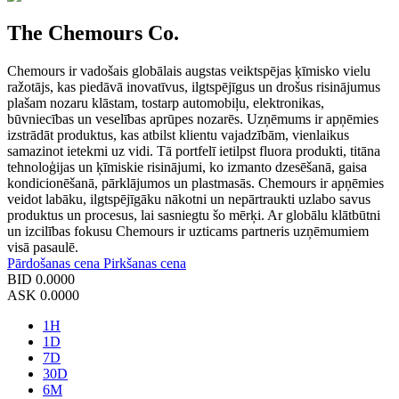
The Chemours Co.
Chemours ir vadošais globālais augstas veiktspējas ķīmisko vielu
ražotājs, kas piedāvā inovatīvus, ilgtspējīgus un drošus risinājumus
plašam nozaru klāstam, tostarp automobiļu, elektronikas,
būvniecības un veselības aprūpes nozarēs. Uzņēmums ir apņēmies
izstrādāt produktus, kas atbilst klientu vajadzībām, vienlaikus
samazinot ietekmi uz vidi. Tā portfelī ietilpst fluora produkti, titāna
tehnoloģijas un ķīmiskie risinājumi, ko izmanto dzesēšanā, gaisa
kondicionēšanā, pārklājumos un plastmasās. Chemours ir apņēmies
veidot labāku, ilgtspējīgāku nākotni un nepārtraukti uzlabo savus
produktus un procesus, lai sasniegtu šo mērķi. Ar globālu klātbūtni
un izcilības fokusu Chemours ir uzticams partneris uzņēmumiem
visā pasaulē.
Pārdošanas cena
Pirkšanas cena
BID
0.0000
ASK
0.0000
1H
1D
7D
30D
6M