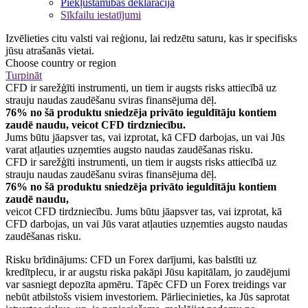
Piekļūstamības deklarācija
Sīkfailu iestatījumi
Izvēlieties citu valsti vai reģionu, lai redzētu saturu, kas ir specifisks
jūsu atrašanās vietai.
Choose country or region
Turpināt
CFD ir sarežģīti instrumenti, un tiem ir augsts risks attiecībā uz
strauju naudas zaudēšanu sviras finansējuma dēļ.
76% no šā produktu sniedzēja privāto ieguldītāju kontiem
zaudē naudu, veicot CFD tirdzniecību.
Jums būtu jāapsver tas, vai izprotat, kā CFD darbojas, un vai Jūs
varat atļauties uzņemties augsto naudas zaudēšanas risku.
CFD ir sarežģīti instrumenti, un tiem ir augsts risks attiecībā uz
strauju naudas zaudēšanu sviras finansējuma dēļ.
76% no šā produktu sniedzēja privāto ieguldītāju kontiem
zaudē naudu,
veicot CFD tirdzniecību. Jums būtu jāapsver tas, vai izprotat, kā
CFD darbojas, un vai Jūs varat atļauties uzņemties augsto naudas
zaudēšanas risku.
Risku brīdinājums: CFD un Forex darījumi, kas balstīti uz
kredītplecu, ir ar augstu riska pakāpi Jūsu kapitālam, jo zaudējumi
var sasniegt depozīta apmēru. Tāpēc CFD un Forex treidings var
nebūt atbilstošs visiem investoriem. Pārliecinieties, ka Jūs saprotat