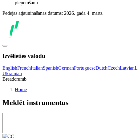
pieņemšanu.
Pēdējās atjaunināšanas datums: 2026. gada 4. marts.
Izvēlieties valodu
English
French
Italian
Spanish
German
Portuguese
Dutch
Czech
Latvian
L
Ukrainian
Breadcrumb
Home
Meklēt instrumentus