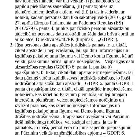
nav iepriekš minētie, var tikt veikta: (i) pamatojoties uz
papildu piekrišanas saņemšanu, (ii) pamatojoties uz
piemērojamiem tiesību aktiem, vai (iii) ja tas ir saderīgi ar
nolūku, kādam personas dati tika sākotnēji vākti (2016. gada
27. aprīļa Eiropas Parlamenta un Padomes Regulas (ES)
2016/679 6. panta 4. punkts par fizisko personu aizsardzību
attiecībā uz personas datu apstrādi un šādu datu brīvu apriti un
ar ko atceļ Direktīvu 95/46/EK (turpmāk – „GDPR”).
Jūsu personas datu apstrādes juridiskais pamats ir: a. tiktāl,
ciktāl apstrāde ir nepieciešama, lai izpildītu Informācijas un
izglītības pakalpojumu līgumu vai Demo konta līgumu, kā arī
veiktu pasākumus pirms līguma noslēgšanas – Vispārīgās datu
aizsardzības regulas (GDPR) 6. panta 1. punkta b)
apakšpunkts; b. tiktāl, ciktāl datu apstrāde ir nepieciešama, lai
datu pārziņš varētu izpildīt savas juridiskās saistības, jo īpaši
nodrošinot atbilstošu datu apstrādi – GDPR 6. panta GDPR 1.
panta c) apakšpunkts; c. tiktāl, ciktāl apstrāde ir nepieciešama
nolūkiem, kas izriet no Pārzinim piemītošajām leģitīmajām
interesēm, piemēram, veicot nepieciešamos norēķinus un
izvirzot prasības, kas izriet no noslēgtā Informācijas un
izglītības pakalpojumu līguma vai Demo konta līguma,
drošības nodrošināšanai, krāpšanas novēršanai vai Pārzinim
tiešā mārketinga nolūkos, vai saziņai ar jums, ja tas ir
pamatots, jo īpaši, ņemot vērā no jums saņemto pieprasījumu
un Pārzinim veiktās uzņēmējdarbības apjomu – GDPR 6.