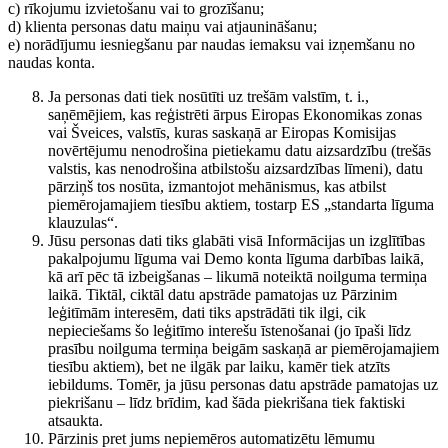
c) rīkojumu izvietošanu vai to grozīšanu;
d) klienta personas datu maiņu vai atjaunināšanu;
e) norādījumu iesniegšanu par naudas iemaksu vai izņemšanu no
naudas konta.
Ja personas dati tiek nosūtīti uz trešām valstīm, t. i.,
saņēmējiem, kas reģistrēti ārpus Eiropas Ekonomikas zonas
vai Šveices, valstīs, kuras saskaņā ar Eiropas Komisijas
novērtējumu nenodrošina pietiekamu datu aizsardzību (trešās
valstis, kas nenodrošina atbilstošu aizsardzības līmeni), datu
pārziņš tos nosūta, izmantojot mehānismus, kas atbilst
piemērojamajiem tiesību aktiem, tostarp ES „standarta līguma
klauzulas“.
Jūsu personas dati tiks glabāti visā Informācijas un izglītības
pakalpojumu līguma vai Demo konta līguma darbības laikā,
kā arī pēc tā izbeigšanas – likumā noteiktā noilguma termiņa
laikā. Tiktāl, ciktāl datu apstrāde pamatojas uz Pārzinim
leģitīmām interesēm, dati tiks apstrādāti tik ilgi, cik
nepieciešams šo leģitīmo interešu īstenošanai (jo īpaši līdz
prasību noilguma termiņa beigām saskaņā ar piemērojamajiem
tiesību aktiem), bet ne ilgāk par laiku, kamēr tiek atzīts
iebildums. Tomēr, ja jūsu personas datu apstrāde pamatojas uz
piekrišanu – līdz brīdim, kad šāda piekrišana tiek faktiski
atsaukta.
Pārzinis pret jums nepiemēros automatizētu lēmumu