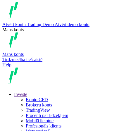
Atvērt kontu
Trading
Demo
Atvērt demo kontu
Mans konts
Mans konts
Tirdzniecība tiešsaistē
Help
Investē
Konto CFD
Brokeru konts
TradingView
Procenti par līdzekļiem
Mobilā lietotne
Profesionāls klients