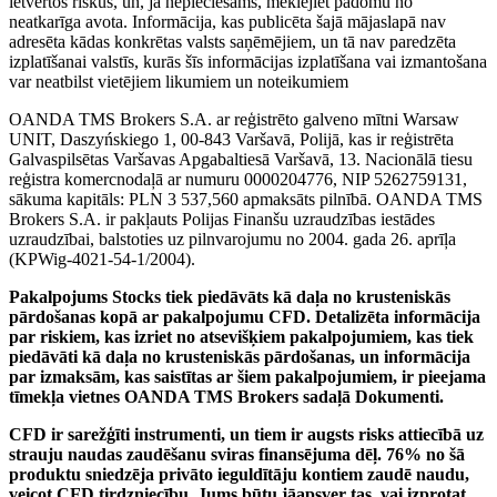
ietvertos riskus, un, ja nepieciešams, meklējiet padomu no
neatkarīga avota. Informācija, kas publicēta šajā mājaslapā nav
adresēta kādas konkrētas valsts saņēmējiem, un tā nav paredzēta
izplatīšanai valstīs, kurās šīs informācijas izplatīšana vai izmantošana
var neatbilst vietējiem likumiem un noteikumiem
OANDA TMS Brokers S.A. ar reģistrēto galveno mītni Warsaw
UNIT, Daszyńskiego 1, 00-843 Varšavā, Polijā, kas ir reģistrēta
Galvaspilsētas Varšavas Apgabaltiesā Varšavā, 13. Nacionālā tiesu
reģistra komercnodaļā ar numuru 0000204776, NIP 5262759131,
sākuma kapitāls: PLN 3 537,560 apmaksāts pilnībā. OANDA TMS
Brokers S.A. ir pakļauts Polijas Finanšu uzraudzības iestādes
uzraudzībai, balstoties uz pilnvarojumu no 2004. gada 26. aprīļa
(KPWig-4021-54-1/2004).
Pakalpojums Stocks tiek piedāvāts kā daļa no krusteniskās
pārdošanas kopā ar pakalpojumu CFD. Detalizēta informācija
par riskiem, kas izriet no atsevišķiem pakalpojumiem, kas tiek
piedāvāti kā daļa no krusteniskās pārdošanas, un informācija
par izmaksām, kas saistītas ar šiem pakalpojumiem, ir pieejama
tīmekļa vietnes OANDA TMS Brokers sadaļā Dokumenti.
CFD ir sarežģīti instrumenti, un tiem ir augsts risks attiecībā uz
strauju naudas zaudēšanu sviras finansējuma dēļ. 76% no šā
produktu sniedzēja privāto ieguldītāju kontiem zaudē naudu,
veicot CFD tirdzniecību. Jums būtu jāapsver tas, vai izprotat,