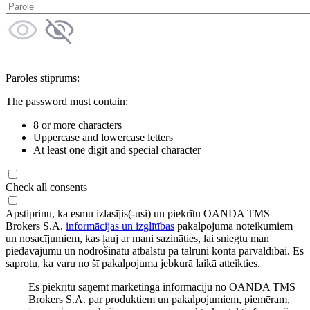
Paroles stiprums:
The password must contain:
8 or more characters
Uppercase and lowercase letters
At least one digit and special character
Check all consents
Apstiprinu, ka esmu izlasījis(-usi) un piekrītu OANDA TMS
Brokers S.A.
informācijas un izglītības
pakalpojuma noteikumiem
un nosacījumiem, kas ļauj ar mani sazināties, lai sniegtu man
piedāvājumu un nodrošinātu atbalstu pa tālruni konta pārvaldībai. Es
saprotu, ka varu no šī pakalpojuma jebkurā laikā atteikties.
Es piekrītu saņemt mārketinga informāciju no OANDA TMS
Brokers S.A. par produktiem un pakalpojumiem, piemēram,