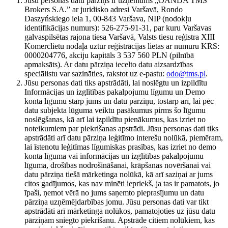
Jūsu personas datu pārziņš ir uzņēmums „OANDA TMS
Brokers S.A.” ar juridisko adresi Varšavā, Rondo
Daszyńskiego iela 1, 00-843 Varšava, NIP (nodokļu
identifikācijas numurs): 526-275-91-31, par kuru Varšavas
galvaspilsētas rajona tiesa Varšavā, Valsts tiesu reģistra XIII
Komerclietu nodaļa uztur reģistrācijas lietas ar numuru KRS:
0000204776, akciju kapitāls 3 537 560 PLN (pilnībā
apmaksāts). Ar datu pārziņa iecelto datu aizsardzības
speciālistu var sazināties, rakstot uz e-pastu:
odo@tms.pl
.
Jūsu personas dati tiks apstrādāti, lai noslēgtu un izpildītu
Informācijas un izglītības pakalpojumu līgumu un Demo
konta līgumu starp jums un datu pārziņu, tostarp arī, lai pēc
datu subjekta lūguma veiktu pasākumus pirms šo līgumu
noslēgšanas, kā arī lai izpildītu pienākumus, kas izriet no
noteikumiem par piekrišanas apstrādi. Jūsu personas dati tiks
apstrādāti arī datu pārziņa leģitīmo interešu nolūkā, piemēram,
lai īstenotu leģitīmas līgumiskas prasības, kas izriet no demo
konta līguma vai informācijas un izglītības pakalpojumu
līguma, drošības nodrošināšanai, krāpšanas novēršanai vai
datu pārziņa tiešā mārketinga nolūkā, kā arī saziņai ar jums
citos gadījumos, kas nav minēti iepriekš, ja tas ir pamatots, jo
īpaši, ņemot vērā no jums saņemto pieprasījumu un datu
pārziņa uzņēmējdarbības jomu. Jūsu personas dati var tikt
apstrādāti arī mārketinga nolūkos, pamatojoties uz jūsu datu
pārziņam sniegto piekrišanu. Apstrāde citiem nolūkiem, kas