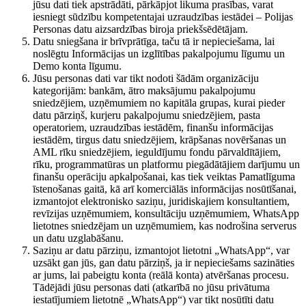
jūsu dati tiek apstrādāti, pārkāpjot likuma prasības, varat
iesniegt sūdzību kompetentajai uzraudzības iestādei – Polijas
Personas datu aizsardzības biroja priekšsēdētājam.
Datu sniegšana ir brīvprātīga, taču tā ir nepieciešama, lai
noslēgtu Informācijas un izglītības pakalpojumu līgumu un
Demo konta līgumu.
Jūsu personas dati var tikt nodoti šādām organizāciju
kategorijām: bankām, ātro maksājumu pakalpojumu
sniedzējiem, uzņēmumiem no kapitāla grupas, kurai pieder
datu pārziņš, kurjeru pakalpojumu sniedzējiem, pasta
operatoriem, uzraudzības iestādēm, finanšu informācijas
iestādēm, tirgus datu sniedzējiem, krāpšanas novēršanas un
AML rīku sniedzējiem, ieguldījumu fondu pārvaldītājiem,
rīku, programmatūras un platformu piegādātājiem darījumu un
finanšu operāciju apkalpošanai, kas tiek veiktas Pamatlīguma
īstenošanas gaitā, kā arī komerciālās informācijas nosūtīšanai,
izmantojot elektronisko saziņu, juridiskajiem konsultantiem,
revīzijas uzņēmumiem, konsultāciju uzņēmumiem, WhatsApp
lietotnes sniedzējam un uzņēmumiem, kas nodrošina serverus
un datu uzglabāšanu.
Saziņu ar datu pārziņu, izmantojot lietotni „WhatsApp“, var
uzsākt gan jūs, gan datu pārziņš, ja ir nepieciešams sazināties
ar jums, lai pabeigtu konta (reālā konta) atvēršanas procesu.
Tādējādi jūsu personas dati (atkarībā no jūsu privātuma
iestatījumiem lietotnē „WhatsApp“) var tikt nosūtīti datu