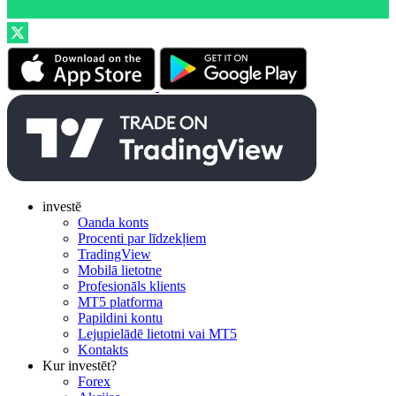
investē
Oanda konts
Procenti par līdzekļiem
TradingView
Mobilā lietotne
Profesionāls klients
MT5 platforma
Papildini kontu
Lejupielādē lietotni vai MT5
Kontakts
Kur investēt?
Forex