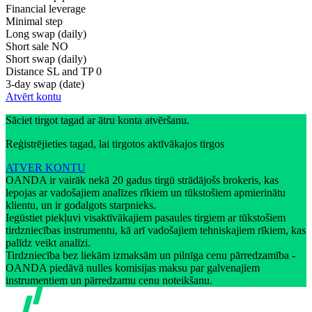
Financial leverage
Minimal step
Long swap (daily)
Short sale
NO
Short swap (daily)
Distance SL and TP
0
3-day swap (date)
Atvērt kontu
Sāciet tirgot tagad ar ātru konta atvēršanu.
Reģistrējieties tagad, lai tirgotos aktīvākajos tirgos
ATVER KONTU
OANDA ir vairāk nekā 20 gadus tirgū strādājošs brokeris, kas
lepojas ar vadošajiem analīzes rīkiem un tūkstošiem apmierinātu
klientu, un ir godalgots starpnieks.
Iegūstiet piekļuvi visaktīvākajiem pasaules tirgiem ar tūkstošiem
tirdzniecības instrumentu, kā arī vadošajiem tehniskajiem rīkiem, kas
palīdz veikt analīzi.
Tirdzniecība bez liekām izmaksām un pilnīga cenu pārredzamība -
OANDA piedāvā nulles komisijas maksu par galvenajiem
instrumentiem un pārredzamu cenu noteikšanu.