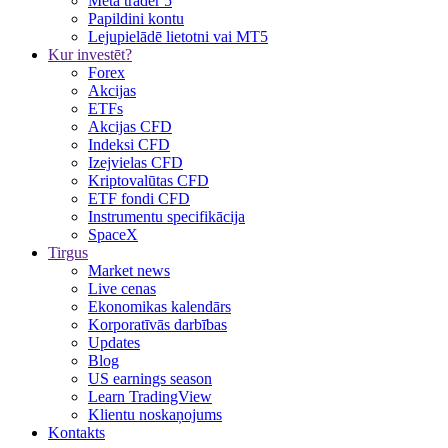
Meta trader 5
Papildini kontu
Lejupielādē lietotni vai MT5
Kur investēt?
Forex
Akcijas
ETFs
Akcijas CFD
Indeksi CFD
Izejvielas CFD
Kriptovalūtas CFD
ETF fondi CFD
Instrumentu specifikācija
SpaceX
Tirgus
Market news
Live cenas
Ekonomikas kalendārs
Korporatīvās darbības
Updates
Blog
US earnings season
Learn TradingView
Klientu noskaņojums
Kontakts