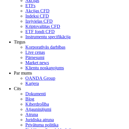
Akcijas
ETFs
Akcijas CFD
Indeksi CFD
Izejvielas CFD
Kriptovalūtas CFD
ETF fondi CFD
Instrumentu specifikācija
Tirgus
Korporatīvās darbības
Live cenas
Pārnesumi
Market news
Klientu noskaņojums
Par mums
OANDA Group
Karjera
Cits
Dokumenti
Blog
Kiberdrošība
Atjauninājumi
Atruna
Juridiska atruna
Privātuma politika