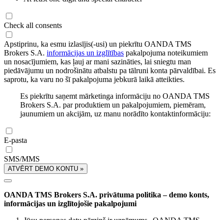
Check all consents
Apstiprinu, ka esmu izlasījis(-usi) un piekrītu OANDA TMS
Brokers S.A.
informācijas un izglītības
pakalpojuma noteikumiem
un nosacījumiem, kas ļauj ar mani sazināties, lai sniegtu man
piedāvājumu un nodrošinātu atbalstu pa tālruni konta pārvaldībai. Es
saprotu, ka varu no šī pakalpojuma jebkurā laikā atteikties.
Es piekrītu saņemt mārketinga informāciju no OANDA TMS
Brokers S.A. par produktiem un pakalpojumiem, piemēram,
jaunumiem un akcijām, uz manu norādīto kontaktinformāciju:
E-pasta
SMS/MMS
ATVĒRT DEMO KONTU »
OANDA TMS Brokers S.A. privātuma politika – demo konts,
informācijas un izglītojošie pakalpojumi