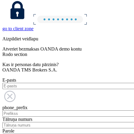
go to client zone
Aizpildiet veidlapu
Atveriet bezmaksas OANDA demo kontu
Rodo section
Kas ir personas datu pārzinis?
OANDA TMS Brokers S.A.
E-pasts
phone_prefix
Tālruņa numurs
Parole