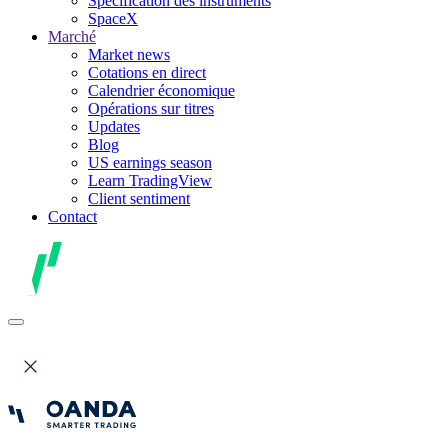
Spécification des instruments
SpaceX
Marché
Market news
Cotations en direct
Calendrier économique
Opérations sur titres
Updates
Blog
US earnings season
Learn TradingView
Client sentiment
Contact