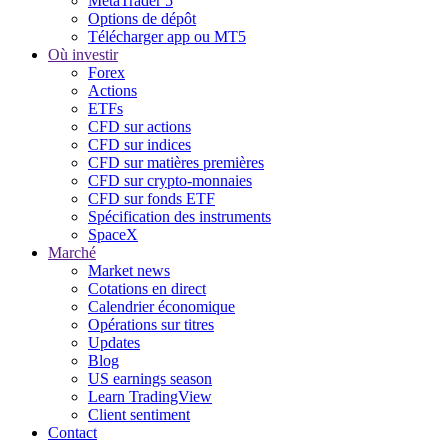
MetaTrader 5
Options de dépôt
Télécharger app ou MT5
Où investir
Forex
Actions
ETFs
CFD sur actions
CFD sur indices
CFD sur matières premières
CFD sur crypto-monnaies
CFD sur fonds ETF
Spécification des instruments
SpaceX
Marché
Market news
Cotations en direct
Calendrier économique
Opérations sur titres
Updates
Blog
US earnings season
Learn TradingView
Client sentiment
Contact