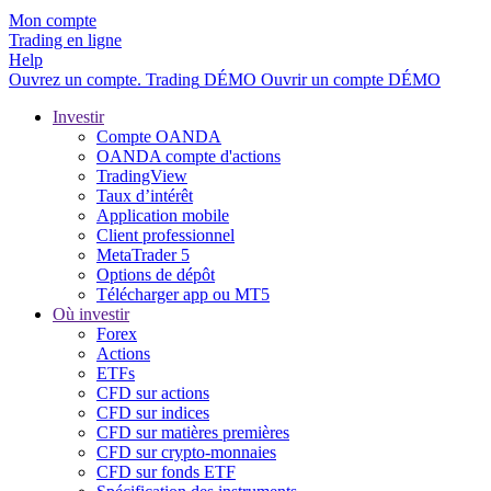
Mon compte
Trading en ligne
Help
Ouvrez un compte.
Trading
DÉMO
Ouvrir un compte DÉMO
Investir
Compte OANDA
OANDA compte d'actions
TradingView
Taux d’intérêt
Application mobile
Client professionnel
MetaTrader 5
Options de dépôt
Télécharger app ou MT5
Où investir
Forex
Actions
ETFs
CFD sur actions
CFD sur indices
CFD sur matières premières
CFD sur crypto-monnaies
CFD sur fonds ETF