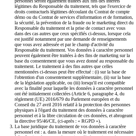
personnel seront également traitées aux fins des intérêts
légitimes du Responsable du traitement, tels que l'exercice de
droits contractuels légitimes découlant du Contrat de compte
démo ou du Contrat de services d'information et de formation,
la sécurité, la prévention de la fraude ou le marketing direct du
Responsable du traitement et la prise de contact avec vous
dans des cas autres que ceux spécifiés ci-dessus, lorsque cela
est justifié notamment par une demande de renseignements
que vous avez adressée et par le champ d'activité du
Responsable du traitement. Vos données à caractère personnel
peuvent également être traitées à des fins de marketing sur la
base du consentement que vous avez donné au responsable du
traitement. Le traitement à des fins autres que celles
mentionnées ci-dessus peut être effectué : (i) sur la base de
l'obtention d'un consentement supplémentaire, (ii) sur la base
de la législation applicable, ou (iii) lorsqu'il est compatible
avec la finalité pour laquelle les données à caractère personnel
ont été initialement collectées (Article 6, paragraphe 4, du
règlement (UE) 2016/679 du Parlement européen et du
Conseil du 27 avril 2016 relatif à la protection des personnes
physiques à l'égard du traitement des données à caractère
personnel et à la libre circulation de ces données, et abrogeant
la directive 95/46/CE, (ci-après : « RGPD »).
La base juridique du traitement de vos données à caractère
personnel est : a. dans la mesure où le traitement est nécessaire