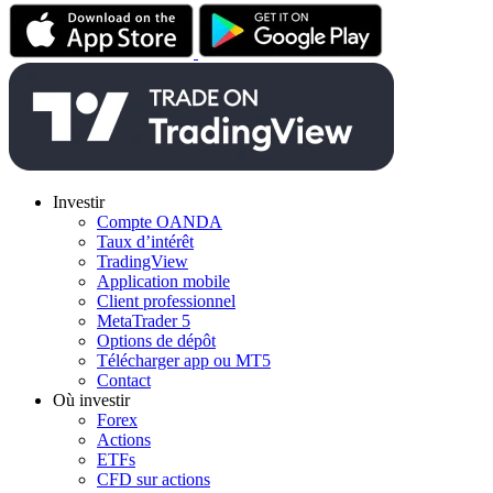
Investir
Compte OANDA
Taux d’intérêt
TradingView
Application mobile
Client professionnel
MetaTrader 5
Options de dépôt
Télécharger app ou MT5
Contact
Où investir
Forex
Actions
ETFs
CFD sur actions