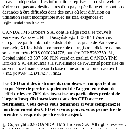
un avis indépendant. Les informations reprises sur ce site web ne
s'adressent pas aux destinataires d'un pays spécifique et ne sont pas
destinées à être diffusées dans des pays où leur diffusion ou
utilisation serait incompatible avec les lois, exigences et
réglementations locales.
OANDA TMS Brokers S.A. dont le siège social se trouve à
Varsovie, Warsaw UNIT, Daszyńskiego 1, 00-843 Varsovie,
enregistrée par le tribunal de district de la capitale de Varsovie à
Varsovie, XIIIe division commerciale du registre judiciaire national,
sous le numéro KRS 0000204776, numéro NIP 5262759131,
Capital initial : 3.537.560 PLN versé en totalité. OANDA TMS
Brokers S.A. est soumis à la surveillance de l'Autorité polonaise de
surveillance financière sur la base d'une autorisation du 26 avril
2004 (KPWiG-4021-54-1/2004).
Les CFD sont des instruments complexes et comportent un
risque élevé de perdre rapidement de l'argent en raison de
l'effet de levier. 76% des investisseurs particuliers perdent de
l'argent lorsqu'ils investissent dans des CFD avec ce
fournisseur. Vous devez vous demander si vous comprenez le
fonctionnement des CFD et si vous pouvez vous permettre de
prendre le risque de perdre votre argent.
@ Copyright 2026 OANDA TMS Brokers S.A. All rights reserved.