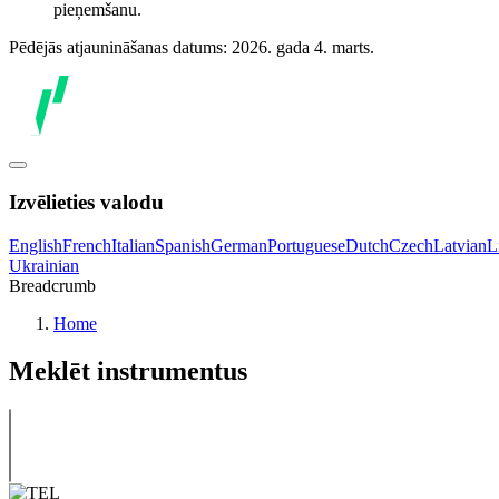
pieņemšanu.
Pēdējās atjaunināšanas datums: 2026. gada 4. marts.
Izvēlieties valodu
English
French
Italian
Spanish
German
Portuguese
Dutch
Czech
Latvian
L
Ukrainian
Breadcrumb
Home
Meklēt instrumentus