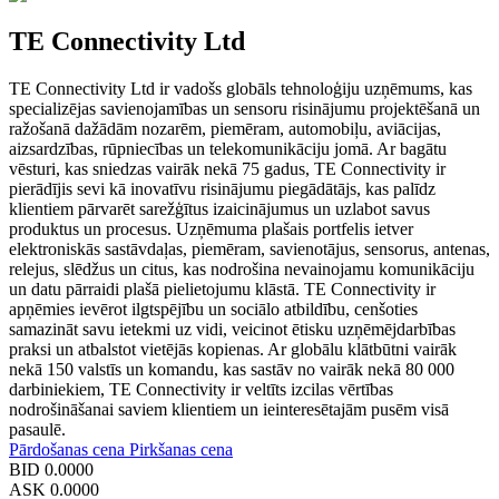
TE Connectivity Ltd
TE Connectivity Ltd ir vadošs globāls tehnoloģiju uzņēmums, kas
specializējas savienojamības un sensoru risinājumu projektēšanā un
ražošanā dažādām nozarēm, piemēram, automobiļu, aviācijas,
aizsardzības, rūpniecības un telekomunikāciju jomā. Ar bagātu
vēsturi, kas sniedzas vairāk nekā 75 gadus, TE Connectivity ir
pierādījis sevi kā inovatīvu risinājumu piegādātājs, kas palīdz
klientiem pārvarēt sarežģītus izaicinājumus un uzlabot savus
produktus un procesus. Uzņēmuma plašais portfelis ietver
elektroniskās sastāvdaļas, piemēram, savienotājus, sensorus, antenas,
relejus, slēdžus un citus, kas nodrošina nevainojamu komunikāciju
un datu pārraidi plašā pielietojumu klāstā. TE Connectivity ir
apņēmies ievērot ilgtspējību un sociālo atbildību, cenšoties
samazināt savu ietekmi uz vidi, veicinot ētisku uzņēmējdarbības
praksi un atbalstot vietējās kopienas. Ar globālu klātbūtni vairāk
nekā 150 valstīs un komandu, kas sastāv no vairāk nekā 80 000
darbiniekiem, TE Connectivity ir veltīts izcilas vērtības
nodrošināšanai saviem klientiem un ieinteresētajām pusēm visā
pasaulē.
Pārdošanas cena
Pirkšanas cena
BID
0.0000
ASK
0.0000