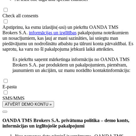
Check all consents
Apstiprinu, ka esmu izlasījis(-usi) un piekrītu OANDA TMS
Brokers S.A.
informācijas un izglītības
pakalpojuma noteikumiem
un nosacījumiem, kas ļauj ar mani sazināties, lai sniegtu man
piedāvājumu un nodrošinātu atbalstu pa tālruni konta pārvaldībai. Es
saprotu, ka varu no šī pakalpojuma jebkurā laikā atteikties.
Es piekrītu saņemt mārketinga informāciju no OANDA TMS
Brokers S.A. par produktiem un pakalpojumiem, piemēram,
jaunumiem un akcijām, uz manu norādīto kontaktinformāciju:
E-pasta
SMS/MMS
ATVĒRT DEMO KONTU »
OANDA TMS Brokers S.A. privātuma politika – demo konts,
informācijas un izglītojošie pakalpojumi