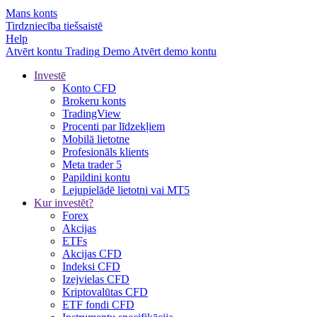
Mans konts
Tirdzniecība tiešsaistē
Help
Atvērt kontu
Trading
Demo
Atvērt demo kontu
Investē
Konto CFD
Brokeru konts
TradingView
Procenti par līdzekļiem
Mobilā lietotne
Profesionāls klients
Meta trader 5
Papildini kontu
Lejupielādē lietotni vai MT5
Kur investēt?
Forex
Akcijas
ETFs
Akcijas CFD
Indeksi CFD
Izejvielas CFD
Kriptovalūtas CFD
ETF fondi CFD