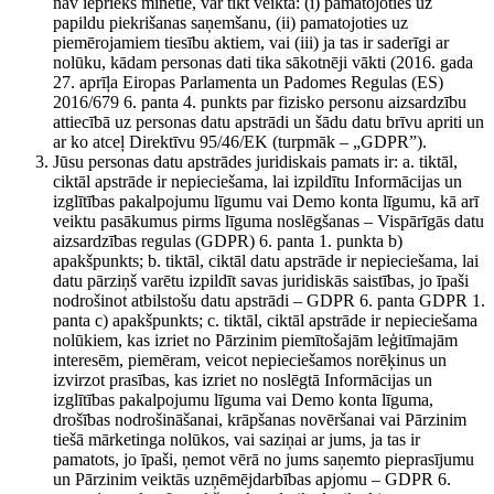
nav iepriekš minētie, var tikt veikta: (i) pamatojoties uz
papildu piekrišanas saņemšanu, (ii) pamatojoties uz
piemērojamiem tiesību aktiem, vai (iii) ja tas ir saderīgi ar
nolūku, kādam personas dati tika sākotnēji vākti (2016. gada
27. aprīļa Eiropas Parlamenta un Padomes Regulas (ES)
2016/679 6. panta 4. punkts par fizisko personu aizsardzību
attiecībā uz personas datu apstrādi un šādu datu brīvu apriti un
ar ko atceļ Direktīvu 95/46/EK (turpmāk – „GDPR”).
Jūsu personas datu apstrādes juridiskais pamats ir: a. tiktāl,
ciktāl apstrāde ir nepieciešama, lai izpildītu Informācijas un
izglītības pakalpojumu līgumu vai Demo konta līgumu, kā arī
veiktu pasākumus pirms līguma noslēgšanas – Vispārīgās datu
aizsardzības regulas (GDPR) 6. panta 1. punkta b)
apakšpunkts; b. tiktāl, ciktāl datu apstrāde ir nepieciešama, lai
datu pārziņš varētu izpildīt savas juridiskās saistības, jo īpaši
nodrošinot atbilstošu datu apstrādi – GDPR 6. panta GDPR 1.
panta c) apakšpunkts; c. tiktāl, ciktāl apstrāde ir nepieciešama
nolūkiem, kas izriet no Pārzinim piemītošajām leģitīmajām
interesēm, piemēram, veicot nepieciešamos norēķinus un
izvirzot prasības, kas izriet no noslēgtā Informācijas un
izglītības pakalpojumu līguma vai Demo konta līguma,
drošības nodrošināšanai, krāpšanas novēršanai vai Pārzinim
tiešā mārketinga nolūkos, vai saziņai ar jums, ja tas ir
pamatots, jo īpaši, ņemot vērā no jums saņemto pieprasījumu
un Pārzinim veiktās uzņēmējdarbības apjomu – GDPR 6.