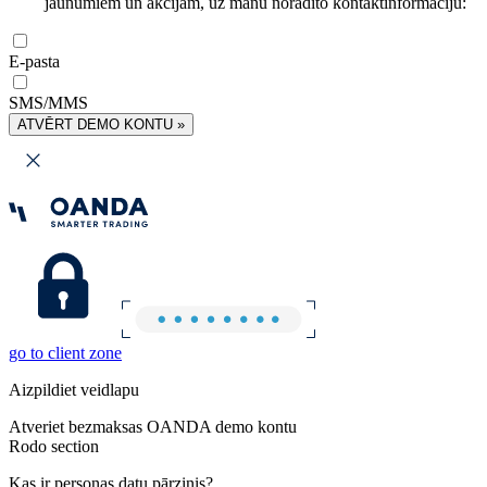
jaunumiem un akcijām, uz manu norādīto kontaktinformāciju:
E-pasta
SMS/MMS
ATVĒRT DEMO KONTU »
go to client zone
Aizpildiet veidlapu
Atveriet bezmaksas OANDA demo kontu
Rodo section
Kas ir personas datu pārzinis?