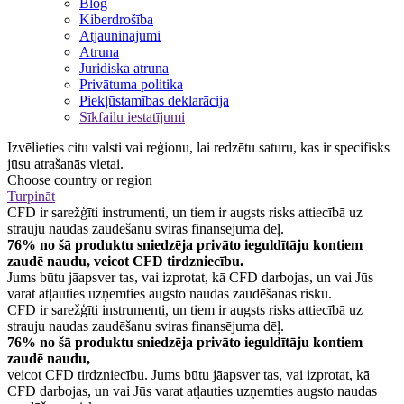
Blog
Kiberdrošība
Atjauninājumi
Atruna
Juridiska atruna
Privātuma politika
Piekļūstamības deklarācija
Sīkfailu iestatījumi
Izvēlieties citu valsti vai reģionu, lai redzētu saturu, kas ir specifisks
jūsu atrašanās vietai.
Choose country or region
Turpināt
CFD ir sarežģīti instrumenti, un tiem ir augsts risks attiecībā uz
strauju naudas zaudēšanu sviras finansējuma dēļ.
76% no šā produktu sniedzēja privāto ieguldītāju kontiem
zaudē naudu, veicot CFD tirdzniecību.
Jums būtu jāapsver tas, vai izprotat, kā CFD darbojas, un vai Jūs
varat atļauties uzņemties augsto naudas zaudēšanas risku.
CFD ir sarežģīti instrumenti, un tiem ir augsts risks attiecībā uz
strauju naudas zaudēšanu sviras finansējuma dēļ.
76% no šā produktu sniedzēja privāto ieguldītāju kontiem
zaudē naudu,
veicot CFD tirdzniecību. Jums būtu jāapsver tas, vai izprotat, kā
CFD darbojas, un vai Jūs varat atļauties uzņemties augsto naudas