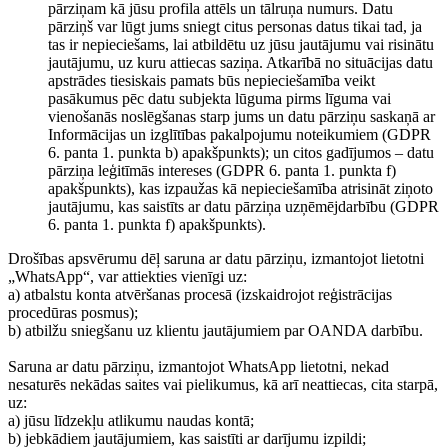
pārziņam kā jūsu profila attēls un tālruņa numurs. Datu
pārziņš var lūgt jums sniegt citus personas datus tikai tad, ja
tas ir nepieciešams, lai atbildētu uz jūsu jautājumu vai risinātu
jautājumu, uz kuru attiecas saziņa. Atkarībā no situācijas datu
apstrādes tiesiskais pamats būs nepieciešamība veikt
pasākumus pēc datu subjekta lūguma pirms līguma vai
vienošanās noslēgšanas starp jums un datu pārziņu saskaņā ar
Informācijas un izglītības pakalpojumu noteikumiem (GDPR
6. panta 1. punkta b) apakšpunkts); un citos gadījumos – datu
pārziņa leģitīmās intereses (GDPR 6. panta 1. punkta f)
apakšpunkts), kas izpaužas kā nepieciešamība atrisināt ziņoto
jautājumu, kas saistīts ar datu pārziņa uzņēmējdarbību (GDPR
6. panta 1. punkta f) apakšpunkts).
Drošības apsvērumu dēļ saruna ar datu pārziņu, izmantojot lietotni
„WhatsApp“, var attiekties vienīgi uz:
a) atbalstu konta atvēršanas procesā (izskaidrojot reģistrācijas
procedūras posmus);
b) atbilžu sniegšanu uz klientu jautājumiem par OANDA darbību.
Saruna ar datu pārziņu, izmantojot WhatsApp lietotni, nekad
nesaturēs nekādas saites vai pielikumus, kā arī neattiecas, cita starpā,
uz:
a) jūsu līdzekļu atlikumu naudas kontā;
b) jebkādiem jautājumiem, kas saistīti ar darījumu izpildi;