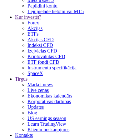
Meta trader 5
Papildini kontu
Lejupielādē lietotni vai MT5
Kur investēt?
Forex
Akcijas
ETFs
Akcijas CFD
Indeksi CFD
Izejvielas CFD
Kriptovalūtas CFD
ETF fondi CFD
Instrumentu specifikācija
SpaceX
Tirgus
Market news
Live cenas
Ekonomikas kalendārs
Korporatīvās darbības
Updates
Blog
US earnings season
Learn TradingView
Klientu noskaņojums
Kontakts