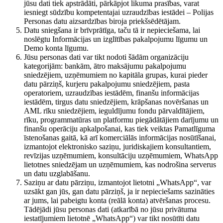
jūsu dati tiek apstrādāti, pārkāpjot likuma prasības, varat
iesniegt sūdzību kompetentajai uzraudzības iestādei – Polijas
Personas datu aizsardzības biroja priekšsēdētājam.
Datu sniegšana ir brīvprātīga, taču tā ir nepieciešama, lai
noslēgtu Informācijas un izglītības pakalpojumu līgumu un
Demo konta līgumu.
Jūsu personas dati var tikt nodoti šādām organizāciju
kategorijām: bankām, ātro maksājumu pakalpojumu
sniedzējiem, uzņēmumiem no kapitāla grupas, kurai pieder
datu pārziņš, kurjeru pakalpojumu sniedzējiem, pasta
operatoriem, uzraudzības iestādēm, finanšu informācijas
iestādēm, tirgus datu sniedzējiem, krāpšanas novēršanas un
AML rīku sniedzējiem, ieguldījumu fondu pārvaldītājiem,
rīku, programmatūras un platformu piegādātājiem darījumu un
finanšu operāciju apkalpošanai, kas tiek veiktas Pamatlīguma
īstenošanas gaitā, kā arī komerciālās informācijas nosūtīšanai,
izmantojot elektronisko saziņu, juridiskajiem konsultantiem,
revīzijas uzņēmumiem, konsultāciju uzņēmumiem, WhatsApp
lietotnes sniedzējam un uzņēmumiem, kas nodrošina serverus
un datu uzglabāšanu.
Saziņu ar datu pārziņu, izmantojot lietotni „WhatsApp“, var
uzsākt gan jūs, gan datu pārziņš, ja ir nepieciešams sazināties
ar jums, lai pabeigtu konta (reālā konta) atvēršanas procesu.
Tādējādi jūsu personas dati (atkarībā no jūsu privātuma
iestatījumiem lietotnē „WhatsApp“) var tikt nosūtīti datu