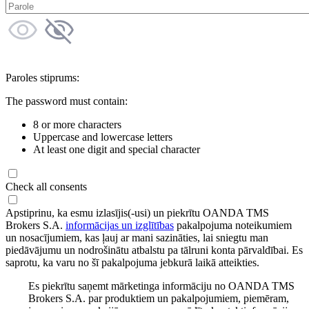
Paroles stiprums:
The password must contain:
8 or more characters
Uppercase and lowercase letters
At least one digit and special character
Check all consents
Apstiprinu, ka esmu izlasījis(-usi) un piekrītu OANDA TMS
Brokers S.A.
informācijas un izglītības
pakalpojuma noteikumiem
un nosacījumiem, kas ļauj ar mani sazināties, lai sniegtu man
piedāvājumu un nodrošinātu atbalstu pa tālruni konta pārvaldībai. Es
saprotu, ka varu no šī pakalpojuma jebkurā laikā atteikties.
Es piekrītu saņemt mārketinga informāciju no OANDA TMS
Brokers S.A. par produktiem un pakalpojumiem, piemēram,