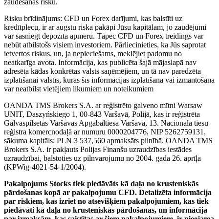
zaudēšanas risku.
Risku brīdinājums: CFD un Forex darījumi, kas balstīti uz
kredītplecu, ir ar augstu riska pakāpi Jūsu kapitālam, jo zaudējumi
var sasniegt depozīta apmēru. Tāpēc CFD un Forex treidings var
nebūt atbilstošs visiem investoriem. Pārliecinieties, ka Jūs saprotat
ietvertos riskus, un, ja nepieciešams, meklējiet padomu no
neatkarīga avota. Informācija, kas publicēta šajā mājaslapā nav
adresēta kādas konkrētas valsts saņēmējiem, un tā nav paredzēta
izplatīšanai valstīs, kurās šīs informācijas izplatīšana vai izmantošana
var neatbilst vietējiem likumiem un noteikumiem
OANDA TMS Brokers S.A. ar reģistrēto galveno mītni Warsaw
UNIT, Daszyńskiego 1, 00-843 Varšavā, Polijā, kas ir reģistrēta
Galvaspilsētas Varšavas Apgabaltiesā Varšavā, 13. Nacionālā tiesu
reģistra komercnodaļā ar numuru 0000204776, NIP 5262759131,
sākuma kapitāls: PLN 3 537,560 apmaksāts pilnībā. OANDA TMS
Brokers S.A. ir pakļauts Polijas Finanšu uzraudzības iestādes
uzraudzībai, balstoties uz pilnvarojumu no 2004. gada 26. aprīļa
(KPWig-4021-54-1/2004).
Pakalpojums Stocks tiek piedāvāts kā daļa no krusteniskās
pārdošanas kopā ar pakalpojumu CFD. Detalizēta informācija
par riskiem, kas izriet no atsevišķiem pakalpojumiem, kas tiek
piedāvāti kā daļa no krusteniskās pārdošanas, un informācija
par izmaksām, kas saistītas ar šiem pakalpojumiem, ir pieejama