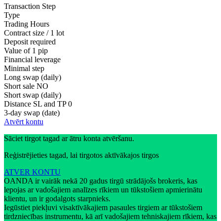
Transaction Step
Type
Trading Hours
Contract size / 1 lot
Deposit required
Value of 1 pip
Financial leverage
Minimal step
Long swap (daily)
Short sale
NO
Short swap (daily)
Distance SL and TP
0
3-day swap (date)
Atvērt kontu
Sāciet tirgot tagad ar ātru konta atvēršanu.
Reģistrējieties tagad, lai tirgotos aktīvākajos tirgos
ATVER KONTU
OANDA ir vairāk nekā 20 gadus tirgū strādājošs brokeris, kas
lepojas ar vadošajiem analīzes rīkiem un tūkstošiem apmierinātu
klientu, un ir godalgots starpnieks.
Iegūstiet piekļuvi visaktīvākajiem pasaules tirgiem ar tūkstošiem
tirdzniecības instrumentu, kā arī vadošajiem tehniskajiem rīkiem, kas