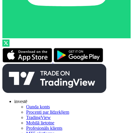
investē
Oanda konts
Procenti par līdzekļiem
TradingView
Mobilā lietotne
Profesionāls klients