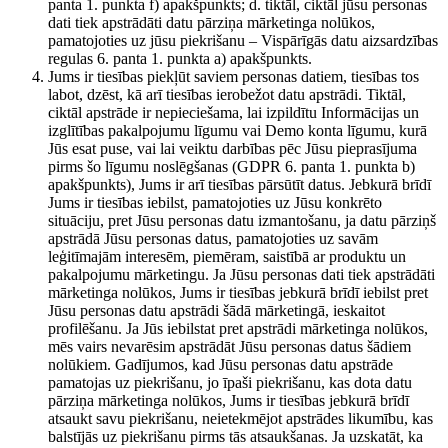
panta 1. punkta f) apakšpunkts; d. tiktāl, ciktāl jūsu personas
dati tiek apstrādāti datu pārziņa mārketinga nolūkos,
pamatojoties uz jūsu piekrišanu – Vispārīgās datu aizsardzības
regulas 6. panta 1. punkta a) apakšpunkts.
Jums ir tiesības piekļūt saviem personas datiem, tiesības tos
labot, dzēst, kā arī tiesības ierobežot datu apstrādi. Tiktāl,
ciktāl apstrāde ir nepieciešama, lai izpildītu Informācijas un
izglītības pakalpojumu līgumu vai Demo konta līgumu, kurā
Jūs esat puse, vai lai veiktu darbības pēc Jūsu pieprasījuma
pirms šo līgumu noslēgšanas (GDPR 6. panta 1. punkta b)
apakšpunkts), Jums ir arī tiesības pārsūtīt datus. Jebkurā brīdī
Jums ir tiesības iebilst, pamatojoties uz Jūsu konkrēto
situāciju, pret Jūsu personas datu izmantošanu, ja datu pārziņš
apstrādā Jūsu personas datus, pamatojoties uz savām
leģitīmajām interesēm, piemēram, saistībā ar produktu un
pakalpojumu mārketingu. Ja Jūsu personas dati tiek apstrādāti
mārketinga nolūkos, Jums ir tiesības jebkurā brīdī iebilst pret
Jūsu personas datu apstrādi šādā mārketingā, ieskaitot
profilēšanu. Ja Jūs iebilstat pret apstrādi mārketinga nolūkos,
mēs vairs nevarēsim apstrādāt Jūsu personas datus šādiem
nolūkiem. Gadījumos, kad Jūsu personas datu apstrāde
pamatojas uz piekrišanu, jo īpaši piekrišanu, kas dota datu
pārziņa mārketinga nolūkos, Jums ir tiesības jebkurā brīdī
atsaukt savu piekrišanu, neietekmējot apstrādes likumību, kas
balstījās uz piekrišanu pirms tās atsaukšanas. Ja uzskatāt, ka