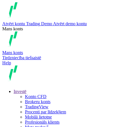
Atvērt kontu
Trading
Demo
Atvērt demo kontu
Mans konts
Mans konts
Tirdzniecība tiešsaistē
Help
Investē
Konto CFD
Brokeru konts
TradingView
Procenti par līdzekļiem
Mobilā lietotne
Profesionāls klients