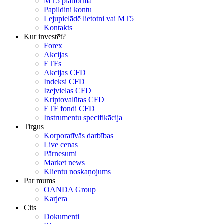
MT5 platforma
Papildini kontu
Lejupielādē lietotni vai MT5
Kontakts
Kur investēt?
Forex
Akcijas
ETFs
Akcijas CFD
Indeksi CFD
Izejvielas CFD
Kriptovalūtas CFD
ETF fondi CFD
Instrumentu specifikācija
Tirgus
Korporatīvās darbības
Live cenas
Pārnesumi
Market news
Klientu noskaņojums
Par mums
OANDA Group
Karjera
Cits
Dokumenti