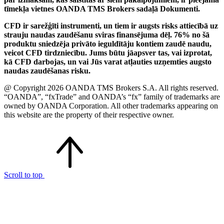
tīmekļa vietnes OANDA TMS Brokers sadaļā Dokumenti.
CFD ir sarežģīti instrumenti, un tiem ir augsts risks attiecībā uz
strauju naudas zaudēšanu sviras finansējuma dēļ. 76% no šā
produktu sniedzēja privāto ieguldītāju kontiem zaudē naudu,
veicot CFD tirdzniecību. Jums būtu jāapsver tas, vai izprotat,
kā CFD darbojas, un vai Jūs varat atļauties uzņemties augsto
naudas zaudēšanas risku.
@ Copyright 2026 OANDA TMS Brokers S.A. All rights reserved.
“OANDA”, “fxTrade” and OANDA’s “fx” family of trademarks are
owned by OANDA Corporation. All other trademarks appearing on
this website are the property of their respective owner.
Scroll to top