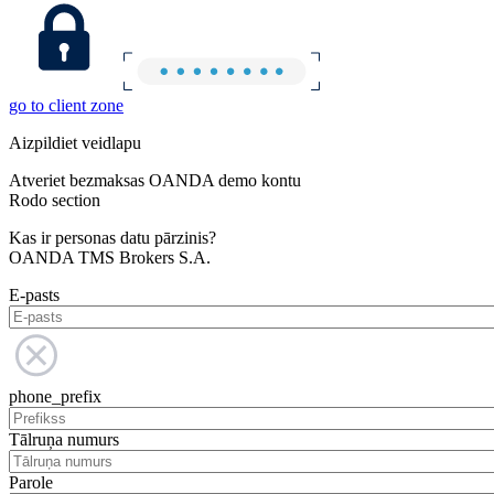
go to client zone
Aizpildiet veidlapu
Atveriet bezmaksas OANDA demo kontu
Rodo section
Kas ir personas datu pārzinis?
OANDA TMS Brokers S.A.
E-pasts
phone_prefix
Tālruņa numurs
Parole