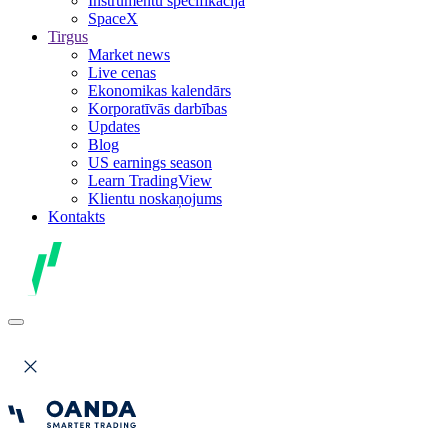
Instrumentu specifikācija
SpaceX
Tirgus
Market news
Live cenas
Ekonomikas kalendārs
Korporatīvās darbības
Updates
Blog
US earnings season
Learn TradingView
Klientu noskaņojums
Kontakts