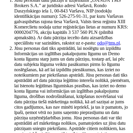
Jūsu personas datu pārziņš ir uzņēmums „OANDA TMS
Brokers S.A.” ar juridisko adresi Varšavā, Rondo
Daszyńskiego iela 1, 00-843 Varšava, NIP (nodokļu
identifikācijas numurs): 526-275-91-31, par kuru Varšavas
galvaspilsētas rajona tiesa Varšavā, Valsts tiesu reģistra XIII
Komerclietu nodaļa uztur reģistrācijas lietas ar numuru KRS:
0000204776, akciju kapitāls 3 537 560 PLN (pilnībā
apmaksāts). Ar datu pārziņa iecelto datu aizsardzības
speciālistu var sazināties, rakstot uz e-pastu:
odo@tms.pl
.
Jūsu personas dati tiks apstrādāti, lai noslēgtu un izpildītu
Informācijas un izglītības pakalpojumu līgumu un Demo
konta līgumu starp jums un datu pārziņu, tostarp arī, lai pēc
datu subjekta lūguma veiktu pasākumus pirms šo līgumu
noslēgšanas, kā arī lai izpildītu pienākumus, kas izriet no
noteikumiem par piekrišanas apstrādi. Jūsu personas dati tiks
apstrādāti arī datu pārziņa leģitīmo interešu nolūkā, piemēram,
lai īstenotu leģitīmas līgumiskas prasības, kas izriet no demo
konta līguma vai informācijas un izglītības pakalpojumu
līguma, drošības nodrošināšanai, krāpšanas novēršanai vai
datu pārziņa tiešā mārketinga nolūkā, kā arī saziņai ar jums
citos gadījumos, kas nav minēti iepriekš, ja tas ir pamatots, jo
īpaši, ņemot vērā no jums saņemto pieprasījumu un datu
pārziņa uzņēmējdarbības jomu. Jūsu personas dati var tikt
apstrādāti arī mārketinga nolūkos, pamatojoties uz jūsu datu
pārziņam sniegto piekrišanu. Apstrāde citiem nolūkiem, kas