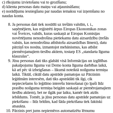
c) rīkojumu izvietošanu vai to grozīšanu;
d) klienta personas datu maiņu vai atjaunināšanu;
e) norādījumu iesniegšanu par naudas iemaksu vai izņemšanu no
naudas konta.
Ja personas dati tiek nosūtīti uz trešām valstīm, t. i.,
saņēmējiem, kas reģistrēti ārpus Eiropas Ekonomikas zonas
vai Šveices, valstīs, kuras saskaņā ar Eiropas Komisijas
novērtējumu nenodrošina pietiekamu datu aizsardzību (trešās
valstis, kas nenodrošina atbilstošu aizsardzības līmeni), datu
pārziņš tos nosūta, izmantojot mehānismus, kas atbilst
piemērojamajiem tiesību aktiem, tostarp ES „standarta līguma
klauzulas“.
Jūsu personas dati tiks glabāti visā Informācijas un izglītības
pakalpojumu līguma vai Demo konta līguma darbības laikā,
kā arī pēc tā izbeigšanas – likumā noteiktā noilguma termiņa
laikā. Tiktāl, ciktāl datu apstrāde pamatojas uz Pārzinim
leģitīmām interesēm, dati tiks apstrādāti tik ilgi, cik
nepieciešams šo leģitīmo interešu īstenošanai (jo īpaši līdz
prasību noilguma termiņa beigām saskaņā ar piemērojamajiem
tiesību aktiem), bet ne ilgāk par laiku, kamēr tiek atzīts
iebildums. Tomēr, ja jūsu personas datu apstrāde pamatojas uz
piekrišanu – līdz brīdim, kad šāda piekrišana tiek faktiski
atsaukta.
Pārzinis pret jums nepiemēros automatizētu lēmumu