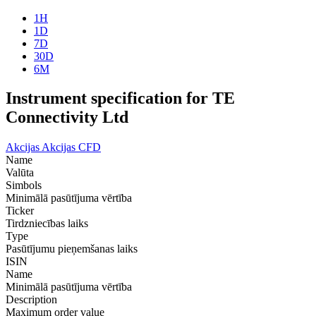
1H
1D
7D
30D
6M
Instrument specification for TE
Connectivity Ltd
Akcijas
Akcijas CFD
Name
Valūta
Simbols
Minimālā pasūtījuma vērtība
Ticker
Tirdzniecības laiks
Type
Pasūtījumu pieņemšanas laiks
ISIN
Name
Minimālā pasūtījuma vērtība
Description
Maximum order value