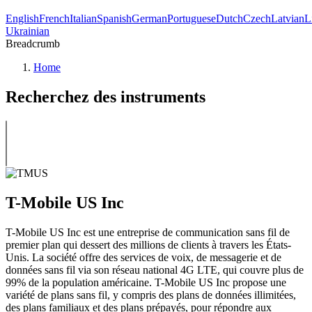
English
French
Italian
Spanish
German
Portuguese
Dutch
Czech
Latvian
L
Ukrainian
Breadcrumb
Home
Recherchez des instruments
T-Mobile US Inc
T-Mobile US Inc est une entreprise de communication sans fil de
premier plan qui dessert des millions de clients à travers les États-
Unis. La société offre des services de voix, de messagerie et de
données sans fil via son réseau national 4G LTE, qui couvre plus de
99% de la population américaine. T-Mobile US Inc propose une
variété de plans sans fil, y compris des plans de données illimitées,
des plans familiaux et des plans prépayés, pour répondre aux