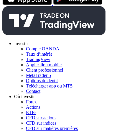
Investir
Compte OANDA
Taux d’intérêt
TradingView
Application mobile
Client professionnel
MetaTrader 5
Options de dépôt
Télécharger app ou MT5
Contact
Où investir
Forex
Actions
ETFs
CFD sur actions
CFD sur indices
CFD sur matières premières