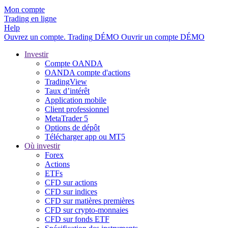
Mon compte
Trading en ligne
Help
Ouvrez un compte.
Trading
DÉMO
Ouvrir un compte DÉMO
Investir
Compte OANDA
OANDA compte d'actions
TradingView
Taux d’intérêt
Application mobile
Client professionnel
MetaTrader 5
Options de dépôt
Télécharger app ou MT5
Où investir
Forex
Actions
ETFs
CFD sur actions
CFD sur indices
CFD sur matières premières
CFD sur crypto-monnaies
CFD sur fonds ETF