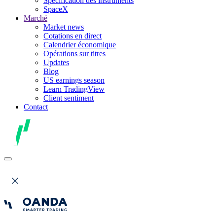
Spécification des instruments
SpaceX
Marché
Market news
Cotations en direct
Calendrier économique
Opérations sur titres
Updates
Blog
US earnings season
Learn TradingView
Client sentiment
Contact