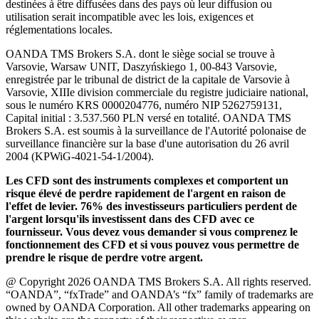
destinées à être diffusées dans des pays où leur diffusion ou
utilisation serait incompatible avec les lois, exigences et
réglementations locales.
OANDA TMS Brokers S.A. dont le siège social se trouve à
Varsovie, Warsaw UNIT, Daszyńskiego 1, 00-843 Varsovie,
enregistrée par le tribunal de district de la capitale de Varsovie à
Varsovie, XIIIe division commerciale du registre judiciaire national,
sous le numéro KRS 0000204776, numéro NIP 5262759131,
Capital initial : 3.537.560 PLN versé en totalité. OANDA TMS
Brokers S.A. est soumis à la surveillance de l'Autorité polonaise de
surveillance financière sur la base d'une autorisation du 26 avril
2004 (KPWiG-4021-54-1/2004).
Les CFD sont des instruments complexes et comportent un
risque élevé de perdre rapidement de l'argent en raison de
l'effet de levier. 76% des investisseurs particuliers perdent de
l'argent lorsqu'ils investissent dans des CFD avec ce
fournisseur. Vous devez vous demander si vous comprenez le
fonctionnement des CFD et si vous pouvez vous permettre de
prendre le risque de perdre votre argent.
@ Copyright 2026 OANDA TMS Brokers S.A. All rights reserved.
“OANDA”, “fxTrade” and OANDA’s “fx” family of trademarks are
owned by OANDA Corporation. All other trademarks appearing on