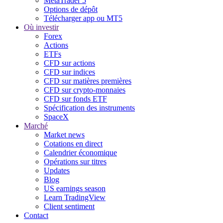
MetaTrader 5
Options de dépôt
Télécharger app ou MT5
Où investir
Forex
Actions
ETFs
CFD sur actions
CFD sur indices
CFD sur matières premières
CFD sur crypto-monnaies
CFD sur fonds ETF
Spécification des instruments
SpaceX
Marché
Market news
Cotations en direct
Calendrier économique
Opérations sur titres
Updates
Blog
US earnings season
Learn TradingView
Client sentiment
Contact