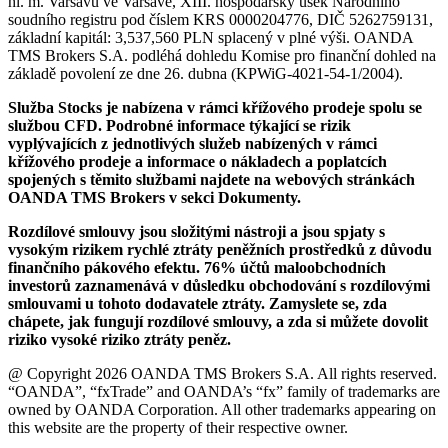
hl. m. Varšavu ve Varšavě, XIII. hospodářský úsek Národního
soudního registru pod číslem KRS 0000204776, DIČ 5262759131,
základní kapitál: 3,537,560 PLN splacený v plné výši. OANDA
TMS Brokers S.A. podléhá dohledu Komise pro finanční dohled na
základě povolení ze dne 26. dubna (KPWiG-4021-54-1/2004).
Služba Stocks je nabízena v rámci křížového prodeje spolu se
službou CFD. Podrobné informace týkající se rizik
vyplývajících z jednotlivých služeb nabízených v rámci
křížového prodeje a informace o nákladech a poplatcích
spojených s těmito službami najdete na webových stránkách
OANDA TMS Brokers v sekci Dokumenty.
Rozdílové smlouvy jsou složitými nástroji a jsou spjaty s
vysokým rizikem rychlé ztráty peněžních prostředků z důvodu
finančního pákového efektu. 76% účtů maloobchodních
investorů zaznamenává v důsledku obchodování s rozdílovými
smlouvami u tohoto dodavatele ztráty. Zamyslete se, zda
chápete, jak fungují rozdílové smlouvy, a zda si můžete dovolit
riziko vysoké riziko ztráty peněz.
@ Copyright 2026 OANDA TMS Brokers S.A. All rights reserved.
“OANDA”, “fxTrade” and OANDA’s “fx” family of trademarks are
owned by OANDA Corporation. All other trademarks appearing on
this website are the property of their respective owner.