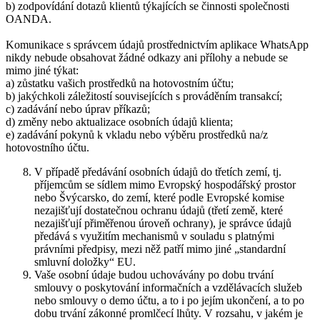
b) zodpovídání dotazů klientů týkajících se činnosti společnosti
OANDA.
Komunikace s správcem údajů prostřednictvím aplikace WhatsApp
nikdy nebude obsahovat žádné odkazy ani přílohy a nebude se
mimo jiné týkat:
a) zůstatku vašich prostředků na hotovostním účtu;
b) jakýchkoli záležitostí souvisejících s prováděním transakcí;
c) zadávání nebo úprav příkazů;
d) změny nebo aktualizace osobních údajů klienta;
e) zadávání pokynů k vkladu nebo výběru prostředků na/z
hotovostního účtu.
V případě předávání osobních údajů do třetích zemí, tj.
příjemcům se sídlem mimo Evropský hospodářský prostor
nebo Švýcarsko, do zemí, které podle Evropské komise
nezajišťují dostatečnou ochranu údajů (třetí země, které
nezajišťují přiměřenou úroveň ochrany), je správce údajů
předává s využitím mechanismů v souladu s platnými
právními předpisy, mezi něž patří mimo jiné „standardní
smluvní doložky“ EU.
Vaše osobní údaje budou uchovávány po dobu trvání
smlouvy o poskytování informačních a vzdělávacích služeb
nebo smlouvy o demo účtu, a to i po jejím ukončení, a to po
dobu trvání zákonné promlčecí lhůty. V rozsahu, v jakém je