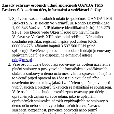
Zásady ochrany osobních údajů společnosti OANDA TMS
Brokers S.A. – demo účet, informační a vzdělávací služby
Správcem vašich osobních údajů je společnost OANDA TMS
Brokers S.A. se sídlem ve Varšavě, ul. Rondo Daszyńskiego
1, 00-843 Varšava, NIP (daňové identifikační číslo): 526-275-
91-31, pro kterou vede Okresní soud pro hlavní město
Varšavu ve Varšavě, XIII. obchodní oddělení Národního
soudního rejstříku, registrační spisy pod číslem KRS:
0000204776, základní kapitál 3 537 560 PLN (plně
splacený). Pověřenec pro ochranu osobních údajů jmenovaný
správcem údajů je k dispozici na e-mailové adrese:
odo@tms.pl
.
Vaše osobní údaje budou zpracovávány za účelem uzavření a
plnění smlouvy o poskytování informačních a vzdělávacích
služeb a smlouvy o demo účtu mezi vámi a správcem údajů, a
to včetně přijetí opatření na žádost subjektu údajů před
uzavřením těchto smluv, jakož i za účelem splnění povinností
vyplývajících z předpisů týkajících se nakládání se souhlasem.
Vaše osobní údaje budou rovněž zpracovávány pro účely
oprávněných zájmů správce údajů, jako je uplatnění
oprávněných smluvních nároků vyplývajících ze smlouvy o
demo účtu nebo smlouvy o informačních a vzdělávacích
službách, bezpečnost, prevence podvodů nebo přímý