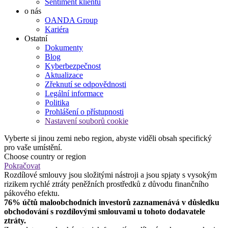
Sentiment klientů
o nás
OANDA Group
Kariéra
Ostatní
Dokumenty
Blog
Kyberbezpečnost
Aktualizace
Zřeknutí se odpovědnosti
Legální informace
Politika
Prohlášení o přístupnosti
Nastavení souborů cookie
Vyberte si jinou zemi nebo region, abyste viděli obsah specifický
pro vaše umístění.
Choose country or region
Pokračovat
Rozdílové smlouvy jsou složitými nástroji a jsou spjaty s vysokým
rizikem rychlé ztráty peněžních prostředků z důvodu finančního
pákového efektu.
76% účtů maloobchodních investorů zaznamenává v důsledku
obchodování s rozdílovými smlouvami u tohoto dodavatele
ztráty.