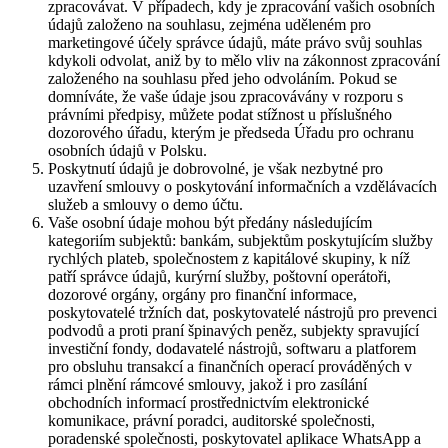
zpracovávat. V případech, kdy je zpracování vašich osobních
údajů založeno na souhlasu, zejména uděleném pro
marketingové účely správce údajů, máte právo svůj souhlas
kdykoli odvolat, aniž by to mělo vliv na zákonnost zpracování
založeného na souhlasu před jeho odvoláním. Pokud se
domníváte, že vaše údaje jsou zpracovávány v rozporu s
právními předpisy, můžete podat stížnost u příslušného
dozorového úřadu, kterým je předseda Úřadu pro ochranu
osobních údajů v Polsku.
Poskytnutí údajů je dobrovolné, je však nezbytné pro
uzavření smlouvy o poskytování informačních a vzdělávacích
služeb a smlouvy o demo účtu.
Vaše osobní údaje mohou být předány následujícím
kategoriím subjektů: bankám, subjektům poskytujícím služby
rychlých plateb, společnostem z kapitálové skupiny, k níž
patří správce údajů, kurýrní služby, poštovní operátoři,
dozorové orgány, orgány pro finanční informace,
poskytovatelé tržních dat, poskytovatelé nástrojů pro prevenci
podvodů a proti praní špinavých peněz, subjekty spravující
investiční fondy, dodavatelé nástrojů, softwaru a platforem
pro obsluhu transakcí a finančních operací prováděných v
rámci plnění rámcové smlouvy, jakož i pro zasílání
obchodních informací prostřednictvím elektronické
komunikace, právní poradci, auditorské společnosti,
poradenské společnosti, poskytovatel aplikace WhatsApp a