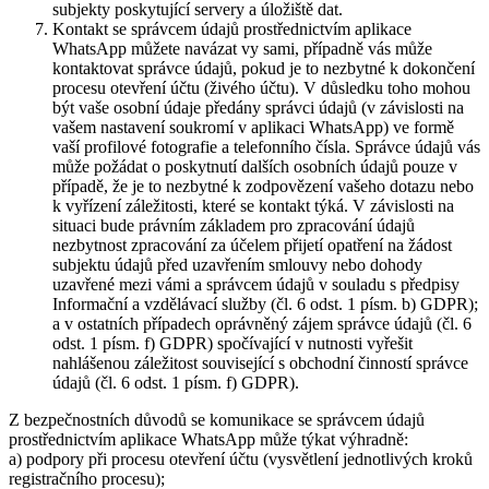
subjekty poskytující servery a úložiště dat.
Kontakt se správcem údajů prostřednictvím aplikace
WhatsApp můžete navázat vy sami, případně vás může
kontaktovat správce údajů, pokud je to nezbytné k dokončení
procesu otevření účtu (živého účtu). V důsledku toho mohou
být vaše osobní údaje předány správci údajů (v závislosti na
vašem nastavení soukromí v aplikaci WhatsApp) ve formě
vaší profilové fotografie a telefonního čísla. Správce údajů vás
může požádat o poskytnutí dalších osobních údajů pouze v
případě, že je to nezbytné k zodpovězení vašeho dotazu nebo
k vyřízení záležitosti, které se kontakt týká. V závislosti na
situaci bude právním základem pro zpracování údajů
nezbytnost zpracování za účelem přijetí opatření na žádost
subjektu údajů před uzavřením smlouvy nebo dohody
uzavřené mezi vámi a správcem údajů v souladu s předpisy
Informační a vzdělávací služby (čl. 6 odst. 1 písm. b) GDPR);
a v ostatních případech oprávněný zájem správce údajů (čl. 6
odst. 1 písm. f) GDPR) spočívající v nutnosti vyřešit
nahlášenou záležitost související s obchodní činností správce
údajů (čl. 6 odst. 1 písm. f) GDPR).
Z bezpečnostních důvodů se komunikace se správcem údajů
prostřednictvím aplikace WhatsApp může týkat výhradně:
a) podpory při procesu otevření účtu (vysvětlení jednotlivých kroků
registračního procesu);