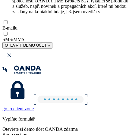
společnosti OANDA TMS Brokers S.A. týkající se produktů
a služeb, např. novinek a propagačních akcí, které mi budou
zasílány na kontaktní údaje, jež jsem uvedl/a v:
E-mailu
SMS/MMS
OTEVŘÍT DEMO ÚČET »
go to client zone
Vyplňte formulář
Otevřete si demo účet OANDA zdarma
Rodo section