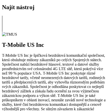
Najít nástroj
T-Mobile US Inc
T-Mobile US Inc je špičková bezdrátová komunikační společnost,
která obsluhuje miliony zákazníků po celých Spojených státech.
Společnost nabízí bezdrátové hlasové, textové a datové služby
prostřednictvím své celonárodní 4G LTE sítě, která pokrývá více
než 99 % populace USA. T-Mobile US Inc poskytuje různé
bezdrátové tarify, včetně neomezených datových tarifů, rodinných
tarifů a předplacených tarifů, aby vyhověla různorodým potřebám
svých zákazníků. Společnost je odhodlána poskytovat co nejlepší
bezdrátový zážitek a získala řadu ocenění za svou výjimečnou
zákaznickou podporu a výkon sítě. T-Mobile US Inc je také
průkopníkem v oblasti inovací, neustále zavádí nové technologie a
služby, které činí bezdrátovou komunikaci dostupnější a cenově
výhodnější pro všechny. Se silným závazkem k zákaznické