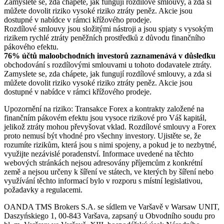
Zamyslete se, zda chápete, jak fungují rozdílové smlouvy, a zda si
můžete dovolit riziko vysoké riziko ztráty peněz. Akcie jsou
dostupné v nabídce v rámci křížového prodeje.
Rozdílové smlouvy jsou složitými nástroji a jsou spjaty s vysokým
rizikem rychlé ztráty peněžních prostředků z důvodu finančního
pákového efektu.
76% účtů maloobchodních investorů zaznamenává v důsledku
obchodování s rozdílovými smlouvami u tohoto dodavatele ztráty.
Zamyslete se, zda chápete, jak fungují rozdílové smlouvy, a zda si
můžete dovolit riziko vysoké riziko ztráty peněz. Akcie jsou
dostupné v nabídce v rámci křížového prodeje.
Upozornění na riziko: Transakce Forex a kontrakty založené na
finančním pákovém efektu jsou vysoce rizikové pro Váš kapitál,
jelikož ztráty mohou převyšovat vklad. Rozdílové smlouvy a Forex
proto nemusí být vhodné pro všechny investory. Ujistěte se, že
rozumíte rizikům, která jsou s nimi spojeny, a pokud je to nezbytné,
využijte nezávislé poradenství. Informace uvedené na těchto
webových stránkách nejsou adresovány příjemcům z konkrétní
země a nejsou určeny k šíření ve státech, ve kterých by šíření nebo
využívání těchto informací bylo v rozporu s místní legislativou,
požadavky a regulacemi.
OANDA TMS Brokers S.A. se sídlem ve Varšavě v Warsaw UNIT,
Daszyńskiego 1, 00-843 Varšava, zapsaný u Obvodního soudu pro