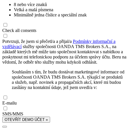
8 nebo více znaků
Velká a malá písmena
Minimálně jedna číslice a speciální znak
Check all consents
Potvrzuji, že jsem si přečetl/a a přijal/a
Podmínky informační a
vzdělávací
služby společnosti OANDA TMS Brokers S.A., na
základě kterých mě může tato společnost kontaktovat s nabídkou a
poskytnout mi telefonickou podporu za účelem správy účtu. Beru na
vědomí, že odběr této služby mohu kdykoli odhlásit.
Souhlasím s tím, že budu dostávat marketingové informace od
společnosti OANDA TMS Brokers S.A. týkající se produktů
a služeb, např. novinek a propagačních akcí, které mi budou
zasílány na kontaktní údaje, jež jsem uvedl/a v:
E-mailu
SMS/MMS
OTEVŘÍT DEMO ÚČET »