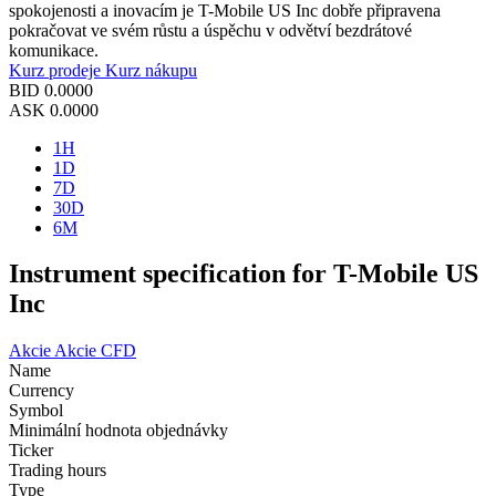
spokojenosti a inovacím je T-Mobile US Inc dobře připravena
pokračovat ve svém růstu a úspěchu v odvětví bezdrátové
komunikace.
Kurz prodeje
Kurz nákupu
BID
0.0000
ASK
0.0000
1H
1D
7D
30D
6M
Instrument specification for T-Mobile US
Inc
Akcie
Akcie CFD
Name
Currency
Symbol
Minimální hodnota objednávky
Ticker
Trading hours
Type