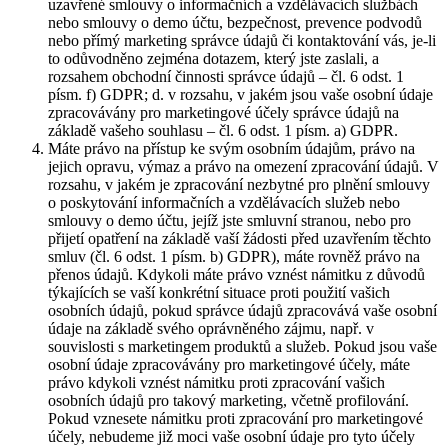
uzavřené smlouvy o informačních a vzdělávacích službách
nebo smlouvy o demo účtu, bezpečnost, prevence podvodů
nebo přímý marketing správce údajů či kontaktování vás, je-li
to odůvodněno zejména dotazem, který jste zaslali, a
rozsahem obchodní činnosti správce údajů – čl. 6 odst. 1
písm. f) GDPR; d. v rozsahu, v jakém jsou vaše osobní údaje
zpracovávány pro marketingové účely správce údajů na
základě vašeho souhlasu – čl. 6 odst. 1 písm. a) GDPR.
Máte právo na přístup ke svým osobním údajům, právo na
jejich opravu, výmaz a právo na omezení zpracování údajů. V
rozsahu, v jakém je zpracování nezbytné pro plnění smlouvy
o poskytování informačních a vzdělávacích služeb nebo
smlouvy o demo účtu, jejíž jste smluvní stranou, nebo pro
přijetí opatření na základě vaší žádosti před uzavřením těchto
smluv (čl. 6 odst. 1 písm. b) GDPR), máte rovněž právo na
přenos údajů. Kdykoli máte právo vznést námitku z důvodů
týkajících se vaší konkrétní situace proti použití vašich
osobních údajů, pokud správce údajů zpracovává vaše osobní
údaje na základě svého oprávněného zájmu, např. v
souvislosti s marketingem produktů a služeb. Pokud jsou vaše
osobní údaje zpracovávány pro marketingové účely, máte
právo kdykoli vznést námitku proti zpracování vašich
osobních údajů pro takový marketing, včetně profilování.
Pokud vznesete námitku proti zpracování pro marketingové
účely, nebudeme již moci vaše osobní údaje pro tyto účely