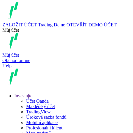
ZALOŽIT ÚČET
Trading
Demo
OTEVŘÍT DEMO ÚČET
Můj účet
Můj účet
Obchod online
Help
Investujte
Účet Oanda
Makléřský účet
TradingView
Úroková sazba fondů
Mobilní aplikace
Profesionální klient