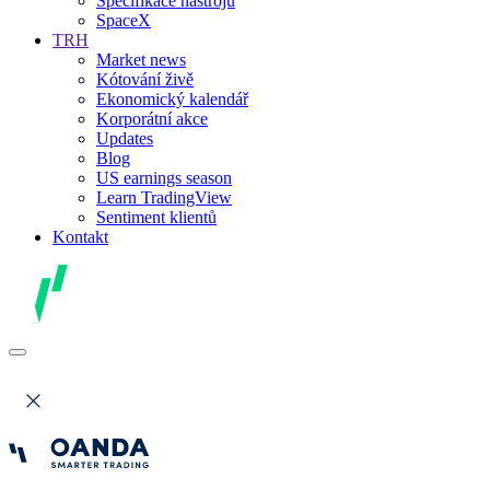
Specifikace nástrojů
SpaceX
TRH
Market news
Kótování živě
Ekonomický kalendář
Korporátní akce
Updates
Blog
US earnings season
Learn TradingView
Sentiment klientů
Kontakt