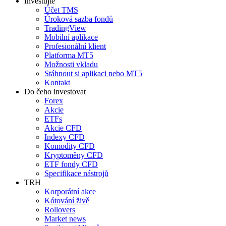
Investujte
Účet TMS
Úroková sazba fondů
TradingView
Mobilní aplikace
Profesionální klient
Platforma MT5
Možnosti vkladu
Stáhnout si aplikaci nebo MT5
Kontakt
Do čeho investovat
Forex
Akcie
ETFs
Akcie CFD
Indexy CFD
Komodity CFD
Kryptoměny CFD
ETF fondy CFD
Specifikace nástrojů
TRH
Korporátní akce
Kótování živě
Rollovers
Market news