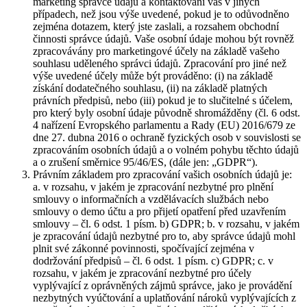
marketing správce údajů a kontaktování vás v jiných
případech, než jsou výše uvedené, pokud je to odůvodněno
zejména dotazem, který jste zaslali, a rozsahem obchodní
činnosti správce údajů. Vaše osobní údaje mohou být rovněž
zpracovávány pro marketingové účely na základě vašeho
souhlasu uděleného správci údajů. Zpracování pro jiné než
výše uvedené účely může být prováděno: (i) na základě
získání dodatečného souhlasu, (ii) na základě platných
právních předpisů, nebo (iii) pokud je to slučitelné s účelem,
pro který byly osobní údaje původně shromážděny (čl. 6 odst.
4 nařízení Evropského parlamentu a Rady (EU) 2016/679 ze
dne 27. dubna 2016 o ochraně fyzických osob v souvislosti se
zpracováním osobních údajů a o volném pohybu těchto údajů
a o zrušení směrnice 95/46/ES, (dále jen: „GDPR“).
Právním základem pro zpracování vašich osobních údajů je:
a. v rozsahu, v jakém je zpracování nezbytné pro plnění
smlouvy o informačních a vzdělávacích službách nebo
smlouvy o demo účtu a pro přijetí opatření před uzavřením
smlouvy – čl. 6 odst. 1 písm. b) GDPR; b. v rozsahu, v jakém
je zpracování údajů nezbytné pro to, aby správce údajů mohl
plnit své zákonné povinnosti, spočívající zejména v
dodržování předpisů – čl. 6 odst. 1 písm. c) GDPR; c. v
rozsahu, v jakém je zpracování nezbytné pro účely
vyplývající z oprávněných zájmů správce, jako je provádění
nezbytných vyúčtování a uplatňování nároků vyplývajících z