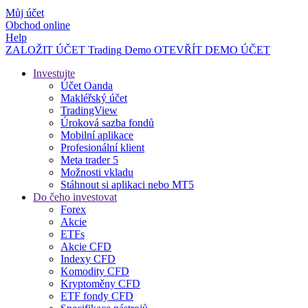
Můj účet
Obchod online
Help
ZALOŽIT ÚČET
Trading
Demo
OTEVŘÍT DEMO ÚČET
Investujte
Účet Oanda
Makléřský účet
TradingView
Úroková sazba fondů
Mobilní aplikace
Profesionální klient
Meta trader 5
Možnosti vkladu
Stáhnout si aplikaci nebo MT5
Do čeho investovat
Forex
Akcie
ETFs
Akcie CFD
Indexy CFD
Komodity CFD
Kryptoměny CFD
ETF fondy CFD