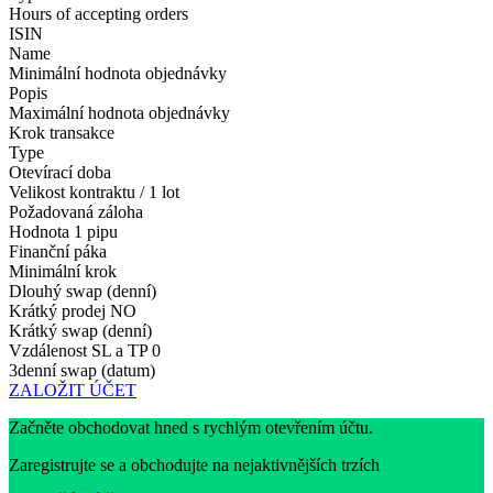
Hours of accepting orders
ISIN
Name
Minimální hodnota objednávky
Popis
Maximální hodnota objednávky
Krok transakce
Type
Otevírací doba
Velikost kontraktu / 1 lot
Požadovaná záloha
Hodnota 1 pipu
Finanční páka
Minimální krok
Dlouhý swap (denní)
Krátký prodej
NO
Krátký swap (denní)
Vzdálenost SL a TP
0
3denní swap (datum)
ZALOŽIT ÚČET
Začněte obchodovat hned s rychlým otevřením účtu.
Zaregistrujte se a obchodujte na nejaktivnějších trzích