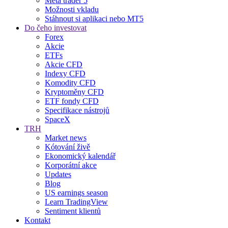
Meta trader 5
Možnosti vkladu
Stáhnout si aplikaci nebo MT5
Do čeho investovat
Forex
Akcie
ETFs
Akcie CFD
Indexy CFD
Komodity CFD
Kryptoměny CFD
ETF fondy CFD
Specifikace nástrojů
SpaceX
TRH
Market news
Kótování živě
Ekonomický kalendář
Korporátní akce
Updates
Blog
US earnings season
Learn TradingView
Sentiment klientů
Kontakt