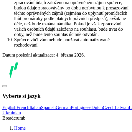
zpracování údajů založeno na oprávněném zájmu správce,
budou údaje zpracovávány po dobu nezbytnou k prosazování
těchto oprávněných zájmů (zejména do uplynutí promlčecích
lhůt pro nároky podle platných právních předpisů), avšak ne
déle, než bude uznána námitka. Pokud je však zpracování
vašich osobních údajů založeno na souhlasu, bude trvat do
doby, než bude tento souhlas účinně odvolán.
Správce vůči vám nebude používat automatizované
rozhodování.
Datum poslední aktualizace: 4. března 2026.
Vyberte si jazyk
English
French
Italian
Spanish
German
Portuguese
Dutch
Czech
Latvian
L
Ukrainian
Breadcrumb
Home