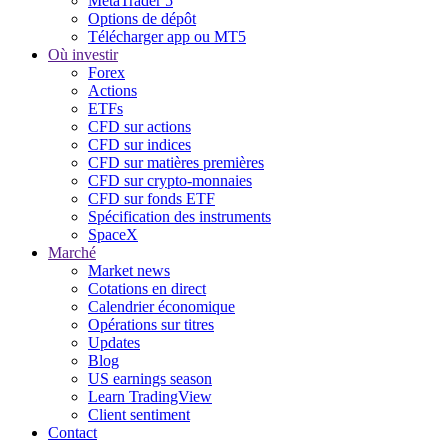
MetaTrader 5
Options de dépôt
Télécharger app ou MT5
Où investir
Forex
Actions
ETFs
CFD sur actions
CFD sur indices
CFD sur matières premières
CFD sur crypto-monnaies
CFD sur fonds ETF
Spécification des instruments
SpaceX
Marché
Market news
Cotations en direct
Calendrier économique
Opérations sur titres
Updates
Blog
US earnings season
Learn TradingView
Client sentiment
Contact