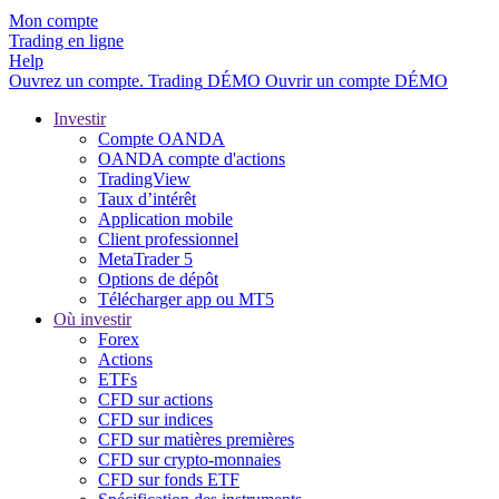
Mon compte
Trading en ligne
Help
Ouvrez un compte.
Trading
DÉMO
Ouvrir un compte DÉMO
Investir
Compte OANDA
OANDA compte d'actions
TradingView
Taux d’intérêt
Application mobile
Client professionnel
MetaTrader 5
Options de dépôt
Télécharger app ou MT5
Où investir
Forex
Actions
ETFs
CFD sur actions
CFD sur indices
CFD sur matières premières
CFD sur crypto-monnaies
CFD sur fonds ETF