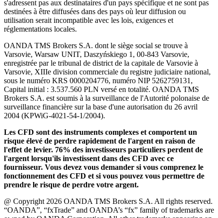
s'adressent pas aux destinataires d'un pays spécifique et ne sont pas
destinées à être diffusées dans des pays où leur diffusion ou
utilisation serait incompatible avec les lois, exigences et
réglementations locales.
OANDA TMS Brokers S.A. dont le siège social se trouve à
Varsovie, Warsaw UNIT, Daszyńskiego 1, 00-843 Varsovie,
enregistrée par le tribunal de district de la capitale de Varsovie à
Varsovie, XIIIe division commerciale du registre judiciaire national,
sous le numéro KRS 0000204776, numéro NIP 5262759131,
Capital initial : 3.537.560 PLN versé en totalité. OANDA TMS
Brokers S.A. est soumis à la surveillance de l'Autorité polonaise de
surveillance financière sur la base d'une autorisation du 26 avril
2004 (KPWiG-4021-54-1/2004).
Les CFD sont des instruments complexes et comportent un
risque élevé de perdre rapidement de l'argent en raison de
l'effet de levier. 76% des investisseurs particuliers perdent de
l'argent lorsqu'ils investissent dans des CFD avec ce
fournisseur. Vous devez vous demander si vous comprenez le
fonctionnement des CFD et si vous pouvez vous permettre de
prendre le risque de perdre votre argent.
@ Copyright 2026 OANDA TMS Brokers S.A. All rights reserved.
“OANDA”, “fxTrade” and OANDA’s “fx” family of trademarks are