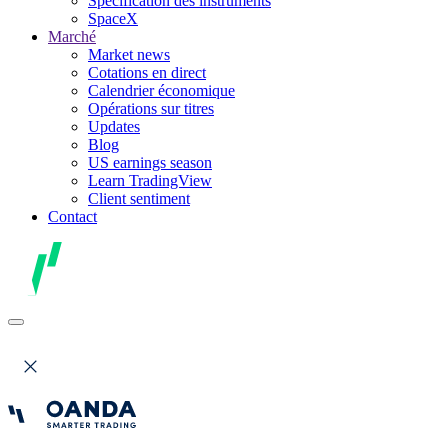
Spécification des instruments
SpaceX
Marché
Market news
Cotations en direct
Calendrier économique
Opérations sur titres
Updates
Blog
US earnings season
Learn TradingView
Client sentiment
Contact