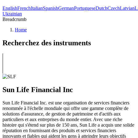
English
French
Italian
Spanish
German
Portuguese
Dutch
Czech
Latvian
L
Ukrainian
Breadcrumb
Home
Recherchez des instruments
Sun Life Financial Inc
Sun Life Financial Inc. est une organisation de services financiers
renommée à l'échelle mondiale qui offre une gamme complète de
solutions d'assurance, de gestion de patrimoine et d'actifs aux
particuliers et aux entreprises du monde entier. Avec une riche
histoire qui s'étend sur plus de 150 ans, Sun Life a acquis une solide
réputation en fournissant des produits et services financiers
innovants et fiables qui aident les gens à atteindre leurs objectifs