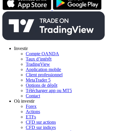
Investir
Compte OANDA
Taux d’intérêt
TradingView
Application mobile
Client professionnel
MetaTrader 5
Options de dépôt
Télécharger app ou MT5
Contact
Où investir
Forex
Actions
ETFs
CFD sur actions
CFD sur indices