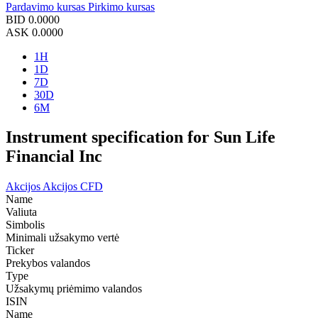
Pardavimo kursas
Pirkimo kursas
BID
0.0000
ASK
0.0000
1H
1D
7D
30D
6M
Instrument specification for Sun Life
Financial Inc
Akcijos
Akcijos CFD
Name
Valiuta
Simbolis
Minimali užsakymo vertė
Ticker
Prekybos valandos
Type
Užsakymų priėmimo valandos
ISIN
Name