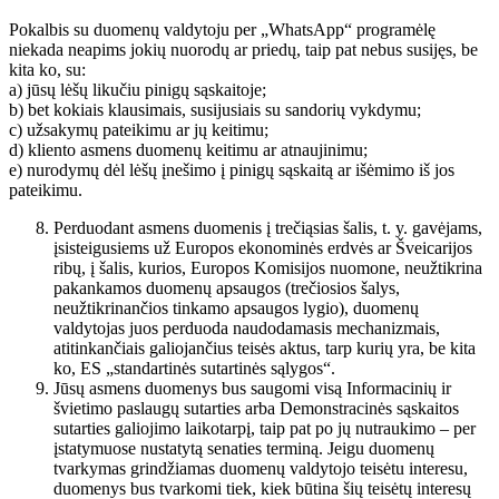
Pokalbis su duomenų valdytoju per „WhatsApp“ programėlę
niekada neapims jokių nuorodų ar priedų, taip pat nebus susijęs, be
kita ko, su:
a) jūsų lėšų likučiu pinigų sąskaitoje;
b) bet kokiais klausimais, susijusiais su sandorių vykdymu;
c) užsakymų pateikimu ar jų keitimu;
d) kliento asmens duomenų keitimu ar atnaujinimu;
e) nurodymų dėl lėšų įnešimo į pinigų sąskaitą ar išėmimo iš jos
pateikimu.
Perduodant asmens duomenis į trečiąsias šalis, t. y. gavėjams,
įsisteigusiems už Europos ekonominės erdvės ar Šveicarijos
ribų, į šalis, kurios, Europos Komisijos nuomone, neužtikrina
pakankamos duomenų apsaugos (trečiosios šalys,
neužtikrinančios tinkamo apsaugos lygio), duomenų
valdytojas juos perduoda naudodamasis mechanizmais,
atitinkančiais galiojančius teisės aktus, tarp kurių yra, be kita
ko, ES „standartinės sutartinės sąlygos“.
Jūsų asmens duomenys bus saugomi visą Informacinių ir
švietimo paslaugų sutarties arba Demonstracinės sąskaitos
sutarties galiojimo laikotarpį, taip pat po jų nutraukimo – per
įstatymuose nustatytą senaties terminą. Jeigu duomenų
tvarkymas grindžiamas duomenų valdytojo teisėtu interesu,
duomenys bus tvarkomi tiek, kiek būtina šių teisėtų interesų