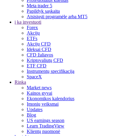
Profesionalus klientas
Meta trader 5
Papildyk sąskaitą
Atsisiųsti programėlę arba MT5
į ką investuoti
Forex
Akcijų
ETFs
Akcijų CFD
Ideksai CFD
CFD žaliavos
Kriptovaliutų CFD
ETF CFD
Instrumentų specifikacija
SpaceX
Rinka
Market news
Kainos gyvai
Ekonomikos kalendorius
Įmonių veiksmai
Updates
Blog
US earnings season
Learn TradingView
Klientų nuomonė