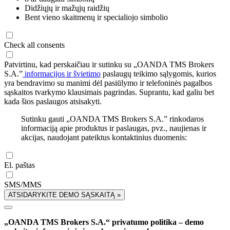
Didžiųjų ir mažųjų raidžių
Bent vieno skaitmenų ir specialiojo simbolio
Check all consents
Patvirtinu, kad perskaičiau ir sutinku su „OANDA TMS Brokers
S.A.”
informacijos ir švietimo
paslaugų teikimo sąlygomis, kurios
yra bendravimo su manimi dėl pasiūlymo ir telefoninės pagalbos
sąskaitos tvarkymo klausimais pagrindas. Suprantu, kad galiu bet
kada šios paslaugos atsisakyti.
Sutinku gauti „OANDA TMS Brokers S.A.” rinkodaros
informaciją apie produktus ir paslaugas, pvz., naujienas ir
akcijas, naudojant pateiktus kontaktinius duomenis:
El. paštas
SMS/MMS
ATSIDARYKITE DEMO SĄSKAITĄ »
„OANDA TMS Brokers S.A.“ privatumo politika – demo