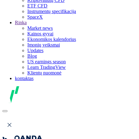
Kriptovaliutų CFD
ETF CFD
Instrumentų specifikacija
SpaceX
Rinka
Market news
Kainos gyvai
Ekonomikos kalendorius
Įmonių veiksmai
Updates
Blog
US earnings season
Learn TradingView
Klientų nuomonė
kontaktas