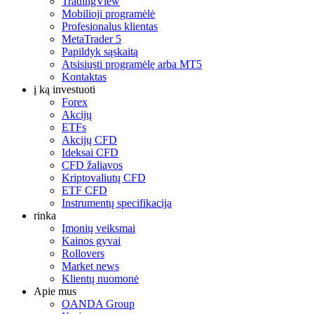
TradingView
Mobilioji programėlė
Profesionalus klientas
MetaTrader 5
Papildyk sąskaitą
Atsisiųsti programėlę arba MT5
Kontaktas
į ką investuoti
Forex
Akcijų
ETFs
Akcijų CFD
Ideksai CFD
CFD žaliavos
Kriptovaliutų CFD
ETF CFD
Instrumentų specifikacija
rinka
Įmonių veiksmai
Kainos gyvai
Rollovers
Market news
Klientų nuomonė
Apie mus
OANDA Group