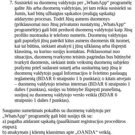
Susisiekti su duomenų valdytoju per „WhatsApp“ programėlę
galite Jūs arba duomenų valdytojas, jei tam reikia susisiekti su
Jumis, kad būtų užbaigtas sąskaitos (realiąją sąskaitą)
atidarymo procesas. Todėl Jūsų asmens duomenys
(priklausomai nuo Jūsų privatumo nustatymų „WhatsApp“
programėlėje) gali būti perduoti duomenų valdytojui kaip Jūsų
profilio nuotrauka ir telefono numeris. Duomenų valdytojas
gali paprašyti jūsų pateikti kitus asmens duomenis tik tuomet,
kai tai būtina, siekiant atsakyti į jūsų užklausą arba išspręsti
klausimą, su kuriuo susijęs kontaktas. Priklausomai nuo
situacijos, duomenų tvarkymo teisinis pagrindas bus būtinybė
tvarkyti duomenis, siekiant imtis veiksmų duomenų subjekto
prašymu prieš sudarant sutartį arba susitarimą tarp jūsų ir
duomenų valdytojo pagal Informacijos ir švietimo paslaugų
reglamentą (BDAR 6 straipsnio 1 b punktas); o kitais atvejais
– duomenų valdytojo teisėtas interesas (BDAR 6 straipsnio 1
dalies f punktas), susijęs su būtinybe išspręsti pranešimą,
susijusį su duomenų valdytojo verslo veikla (BDAR 6
straipsnio 1 dalies f punktas).
Saugumo sumetimais pokalbis su duomenų valdytoju per
„WhatsApp“ programėlę gali būti susijęs tik su:
a) pagalba atidarant sąskaitą (paaiškinant registracijos procedūros
etapus);
b) atsakymais į klientų klausimus apie „OANDA“ veiklą.