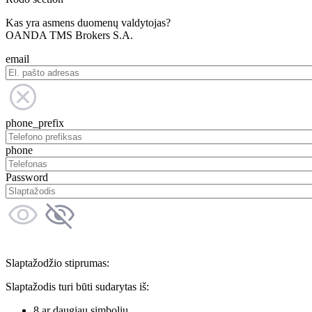
Kas yra asmens duomenų valdytojas?
OANDA TMS Brokers S.A.
email
phone_prefix
phone
Password
Slaptažodžio stiprumas:
Slaptažodis turi būti sudarytas iš:
8 ar daugiau simbolių