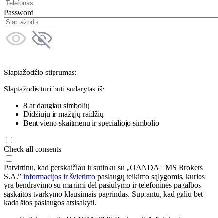
Password
Slaptažodžio stiprumas:
Slaptažodis turi būti sudarytas iš:
8 ar daugiau simbolių
Didžiųjų ir mažųjų raidžių
Bent vieno skaitmenų ir specialiojo simbolio
Check all consents
Patvirtinu, kad perskaičiau ir sutinku su „OANDA TMS Brokers
S.A.”
informacijos ir švietimo
paslaugų teikimo sąlygomis, kurios
yra bendravimo su manimi dėl pasiūlymo ir telefoninės pagalbos
sąskaitos tvarkymo klausimais pagrindas. Suprantu, kad galiu bet
kada šios paslaugos atsisakyti.