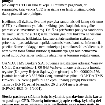
pinigai
prekiaujant CFD su šiuo teikėju. Turėtumėte pagalvoti, ar
suprantate, kaip veikia CFD ir ar galite sau leisti prisiimti didelę
riziką prarasti savo pinigus.
Ispėjimas dėl rizikos: Svertinė prekyba sandoriais dėl kainų skirtumo
(CFD) ir valiutomis yra labai rizikinga jūsų kapitalui, nes galite
prarasti visa investuota sumą. Dėl šios priežasties prekyba sandoriais
dėl kainų skirtumo (CFD) ir valiutomis gali būti tinkama ne visiems
investuotojams. Įsitikinkite, kad suprantate susijusias rizikas, o
prireikus – pasitarkite su nepriklausomais konsultantais. Informacija
pateikta šiame tinklapyje nera nukreipta į tam tikros šalies klientus, ir
nera skirta toms šalims kuriose šį informacija gali būti netinkama
pagal nurodytos šalies vietinius įstatymus ar teisinius reguliavimus.
OANDA TMS Brokers S.A. buveinės registracijos adresas: Warsaw
UNIT, Daszyńskiego 1, 00-843 Varšuva, įmonė registruota Įmonių
registre (Krajowy Rejestr Sądowy), registracijos Nr.: 0000204776.
Įstatinis kapitalas: 3,537.560 zlotų, sumokėtas pilnai. OANDA TMS
Brokers S.A. veiklą prižiuri Lenkijos Finansų Įstaigų Priežiūros
Tarnyba (KNF), pagal balandžio 26 d. 2004 metų įstatymą.
(KPWiG-4021-54-1/2004).
Stocks paslauga siūloma kaip kryžminio pardavimo dalis kartu
su paslauga CFD. Išsamią informaciją apie riziką, kylančią dėl
atskirų paslaugų, siūlomų kaip kryžminio pardavimo dalis, ir