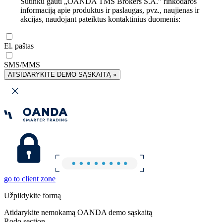
Sutinku gauti „OANDA TMS Brokers S.A.” rinkodaros
informaciją apie produktus ir paslaugas, pvz., naujienas ir
akcijas, naudojant pateiktus kontaktinius duomenis:
El. paštas
SMS/MMS
ATSIDARYKITE DEMO SĄSKAITĄ »
go to client zone
Užpildykite formą
Atidarykite nemokamą OANDA demo sąskaitą
Rodo section