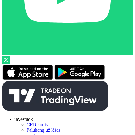
investuok
CFD konts
Palūkanų už lėšas