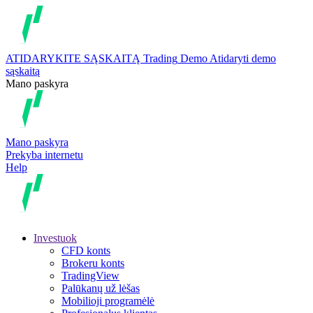
ATIDARYKITE SĄSKAITĄ
Trading
Demo
Atidaryti demo
sąskaitą
Mano paskyra
Mano paskyra
Prekyba internetu
Help
Investuok
CFD konts
Brokeru konts
TradingView
Palūkanų už lėšas
Mobilioji programėlė