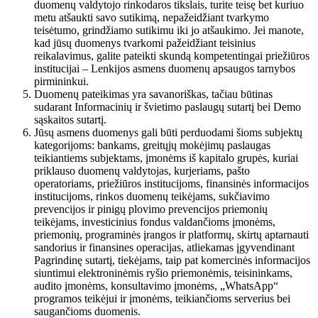
duomenų valdytojo rinkodaros tikslais, turite teisę bet kuriuo
metu atšaukti savo sutikimą, nepažeidžiant tvarkymo
teisėtumo, grindžiamo sutikimu iki jo atšaukimo. Jei manote,
kad jūsų duomenys tvarkomi pažeidžiant teisinius
reikalavimus, galite pateikti skundą kompetentingai priežiūros
institucijai – Lenkijos asmens duomenų apsaugos tarnybos
pirmininkui.
Duomenų pateikimas yra savanoriškas, tačiau būtinas
sudarant Informacinių ir švietimo paslaugų sutartį bei Demo
sąskaitos sutartį.
Jūsų asmens duomenys gali būti perduodami šioms subjektų
kategorijoms: bankams, greitųjų mokėjimų paslaugas
teikiantiems subjektams, įmonėms iš kapitalo grupės, kuriai
priklauso duomenų valdytojas, kurjeriams, pašto
operatoriams, priežiūros institucijoms, finansinės informacijos
institucijoms, rinkos duomenų teikėjams, sukčiavimo
prevencijos ir pinigų plovimo prevencijos priemonių
teikėjams, investicinius fondus valdančioms įmonėms,
priemonių, programinės įrangos ir platformų, skirtų aptarnauti
sandorius ir finansines operacijas, atliekamas įgyvendinant
Pagrindinę sutartį, tiekėjams, taip pat komercinės informacijos
siuntimui elektroninėmis ryšio priemonėmis, teisininkams,
audito įmonėms, konsultavimo įmonėms, „WhatsApp“
programos teikėjui ir įmonėms, teikiančioms serverius bei
saugančioms duomenis.