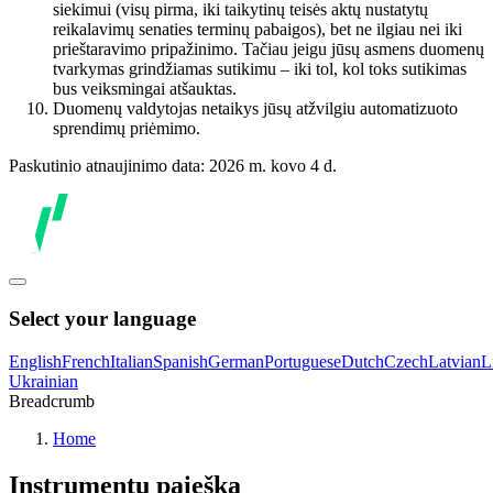
siekimui (visų pirma, iki taikytinų teisės aktų nustatytų
reikalavimų senaties terminų pabaigos), bet ne ilgiau nei iki
prieštaravimo pripažinimo. Tačiau jeigu jūsų asmens duomenų
tvarkymas grindžiamas sutikimu – iki tol, kol toks sutikimas
bus veiksmingai atšauktas.
Duomenų valdytojas netaikys jūsų atžvilgiu automatizuoto
sprendimų priėmimo.
Paskutinio atnaujinimo data: 2026 m. kovo 4 d.
Select your language
English
French
Italian
Spanish
German
Portuguese
Dutch
Czech
Latvian
L
Ukrainian
Breadcrumb
Home
Instrumentų paieška