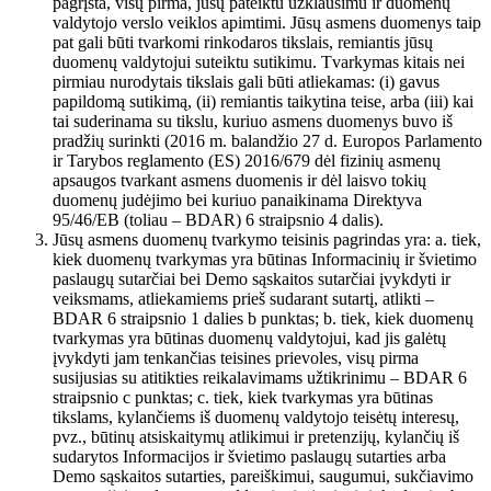
pagrįsta, visų pirma, jūsų pateiktu užklausimu ir duomenų
valdytojo verslo veiklos apimtimi. Jūsų asmens duomenys taip
pat gali būti tvarkomi rinkodaros tikslais, remiantis jūsų
duomenų valdytojui suteiktu sutikimu. Tvarkymas kitais nei
pirmiau nurodytais tikslais gali būti atliekamas: (i) gavus
papildomą sutikimą, (ii) remiantis taikytina teise, arba (iii) kai
tai suderinama su tikslu, kuriuo asmens duomenys buvo iš
pradžių surinkti (2016 m. balandžio 27 d. Europos Parlamento
ir Tarybos reglamento (ES) 2016/679 dėl fizinių asmenų
apsaugos tvarkant asmens duomenis ir dėl laisvo tokių
duomenų judėjimo bei kuriuo panaikinama Direktyva
95/46/EB (toliau – BDAR) 6 straipsnio 4 dalis).
Jūsų asmens duomenų tvarkymo teisinis pagrindas yra: a. tiek,
kiek duomenų tvarkymas yra būtinas Informacinių ir švietimo
paslaugų sutarčiai bei Demo sąskaitos sutarčiai įvykdyti ir
veiksmams, atliekamiems prieš sudarant sutartį, atlikti –
BDAR 6 straipsnio 1 dalies b punktas; b. tiek, kiek duomenų
tvarkymas yra būtinas duomenų valdytojui, kad jis galėtų
įvykdyti jam tenkančias teisines prievoles, visų pirma
susijusias su atitikties reikalavimams užtikrinimu – BDAR 6
straipsnio c punktas; c. tiek, kiek tvarkymas yra būtinas
tikslams, kylančiems iš duomenų valdytojo teisėtų interesų,
pvz., būtinų atsiskaitymų atlikimui ir pretenzijų, kylančių iš
sudarytos Informacijos ir švietimo paslaugų sutarties arba
Demo sąskaitos sutarties, pareiškimui, saugumui, sukčiavimo