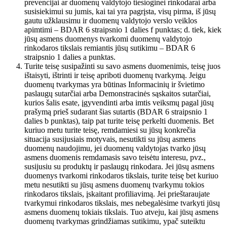
prevencijai ar duomenų valdytojo tiesioginei rinkodarai arba
susisiekimui su jumis, kai tai yra pagrįsta, visų pirma, iš jūsų
gautu užklausimu ir duomenų valdytojo verslo veiklos
apimtimi – BDAR 6 straipsnio 1 dalies f punktas; d. tiek, kiek
jūsų asmens duomenys tvarkomi duomenų valdytojo
rinkodaros tikslais remiantis jūsų sutikimu – BDAR 6
straipsnio 1 dalies a punktas.
Turite teisę susipažinti su savo asmens duomenimis, teisę juos
ištaisyti, ištrinti ir teisę apriboti duomenų tvarkymą. Jeigu
duomenų tvarkymas yra būtinas Informacinių ir švietimo
paslaugų sutarčiai arba Demonstracinės sąskaitos sutarčiai,
kurios šalis esate, įgyvendinti arba imtis veiksmų pagal jūsų
prašymą prieš sudarant šias sutartis (BDAR 6 straipsnio 1
dalies b punktas), taip pat turite teisę perkelti duomenis. Bet
kuriuo metu turite teisę, remdamiesi su jūsų konkrečia
situacija susijusiais motyvais, nesutikti su jūsų asmens
duomenų naudojimu, jei duomenų valdytojas tvarko jūsų
asmens duomenis remdamasis savo teisėtu interesu, pvz.,
susijusiu su produktų ir paslaugų rinkodara. Jei jūsų asmens
duomenys tvarkomi rinkodaros tikslais, turite teisę bet kuriuo
metu nesutikti su jūsų asmens duomenų tvarkymu tokios
rinkodaros tikslais, įskaitant profiliavimą. Jei prieštaraujate
tvarkymui rinkodaros tikslais, mes nebegalėsime tvarkyti jūsų
asmens duomenų tokiais tikslais. Tuo atveju, kai jūsų asmens
duomenų tvarkymas grindžiamas sutikimu, ypač suteiktu