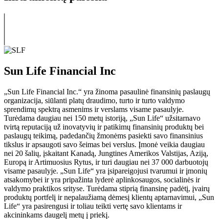
Sun Life Financial Inc
„Sun Life Financial Inc.“ yra žinoma pasaulinė finansinių paslaugų
organizacija, siūlanti platų draudimo, turto ir turto valdymo
sprendimų spektrą asmenims ir verslams visame pasaulyje.
Turėdama daugiau nei 150 metų istoriją, „Sun Life“ užsitarnavo
tvirtą reputaciją už inovatyvių ir patikimų finansinių produktų bei
paslaugų teikimą, padedančių žmonėms pasiekti savo finansinius
tikslus ir apsaugoti savo šeimas bei verslus. Įmonė veikia daugiau
nei 20 šalių, įskaitant Kanadą, Jungtines Amerikos Valstijas, Aziją,
Europą ir Artimuosius Rytus, ir turi daugiau nei 37 000 darbuotojų
visame pasaulyje. „Sun Life“ yra įsipareigojusi tvarumui ir įmonių
atsakomybei ir yra pripažinta lyderė aplinkosaugos, socialinės ir
valdymo praktikos srityse. Turėdama stiprią finansinę padėtį, įvairų
produktų portfelį ir nepalaužiamą dėmesį klientų aptarnavimui, „Sun
Life“ yra pasirengusi ir toliau teikti vertę savo klientams ir
akcininkams daugelį metų į priekį.