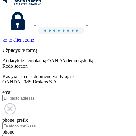
go to client zone
Užpildykite formą
Atidarykite nemokamą OANDA demo sąskaitą
Rodo section
Kas yra asmens duomenų valdytojas?
OANDA TMS Brokers S.A.
email
phone_prefix
phone