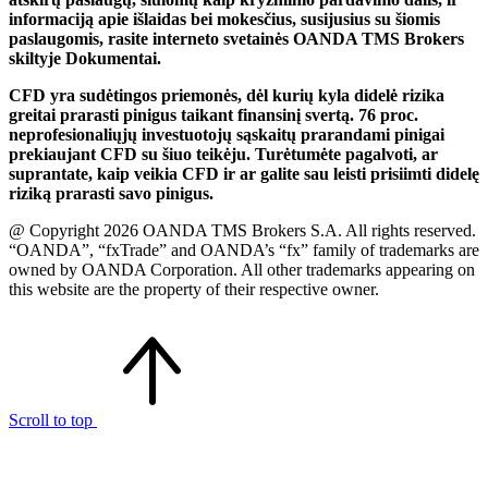
informaciją apie išlaidas bei mokesčius, susijusius su šiomis
paslaugomis, rasite interneto svetainės OANDA TMS Brokers
skiltyje Dokumentai.
CFD yra sudėtingos priemonės, dėl kurių kyla didelė rizika
greitai prarasti pinigus taikant finansinį svertą. 76 proc.
neprofesionaliųjų investuotojų sąskaitų prarandami pinigai
prekiaujant CFD su šiuo teikėju. Turėtumėte pagalvoti, ar
suprantate, kaip veikia CFD ir ar galite sau leisti prisiimti didelę
riziką prarasti savo pinigus.
@ Copyright 2026 OANDA TMS Brokers S.A. All rights reserved.
“OANDA”, “fxTrade” and OANDA’s “fx” family of trademarks are
owned by OANDA Corporation. All other trademarks appearing on
this website are the property of their respective owner.
Scroll to top