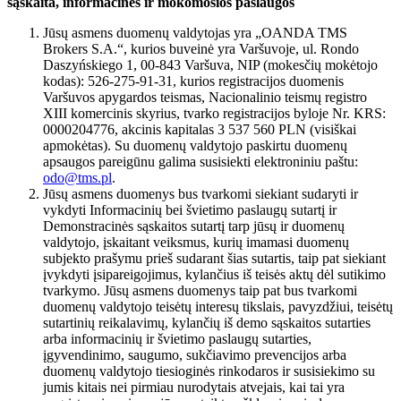
sąskaita, informacinės ir mokomosios paslaugos
Jūsų asmens duomenų valdytojas yra „OANDA TMS
Brokers S.A.“, kurios buveinė yra Varšuvoje, ul. Rondo
Daszyńskiego 1, 00-843 Varšuva, NIP (mokesčių mokėtojo
kodas): 526-275-91-31, kurios registracijos duomenis
Varšuvos apygardos teismas, Nacionalinio teismų registro
XIII komercinis skyrius, tvarko registracijos byloje Nr. KRS:
0000204776, akcinis kapitalas 3 537 560 PLN (visiškai
apmokėtas). Su duomenų valdytojo paskirtu duomenų
apsaugos pareigūnu galima susisiekti elektroniniu paštu:
odo@tms.pl
.
Jūsų asmens duomenys bus tvarkomi siekiant sudaryti ir
vykdyti Informacinių bei švietimo paslaugų sutartį ir
Demonstracinės sąskaitos sutartį tarp jūsų ir duomenų
valdytojo, įskaitant veiksmus, kurių imamasi duomenų
subjekto prašymu prieš sudarant šias sutartis, taip pat siekiant
įvykdyti įsipareigojimus, kylančius iš teisės aktų dėl sutikimo
tvarkymo. Jūsų asmens duomenys taip pat bus tvarkomi
duomenų valdytojo teisėtų interesų tikslais, pavyzdžiui, teisėtų
sutartinių reikalavimų, kylančių iš demo sąskaitos sutarties
arba informacinių ir švietimo paslaugų sutarties,
įgyvendinimo, saugumo, sukčiavimo prevencijos arba
duomenų valdytojo tiesioginės rinkodaros ir susisiekimo su
jumis kitais nei pirmiau nurodytais atvejais, kai tai yra