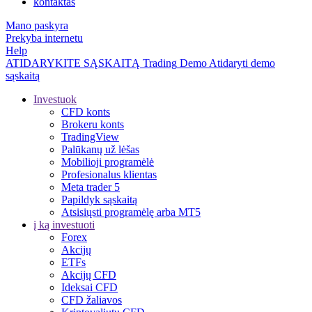
kontaktas
Mano paskyra
Prekyba internetu
Help
ATIDARYKITE SĄSKAITĄ
Trading
Demo
Atidaryti demo
sąskaitą
Investuok
CFD konts
Brokeru konts
TradingView
Palūkanų už lėšas
Mobilioji programėlė
Profesionalus klientas
Meta trader 5
Papildyk sąskaitą
Atsisiųsti programėlę arba MT5
į ką investuoti
Forex
Akcijų
ETFs
Akcijų CFD
Ideksai CFD
CFD žaliavos