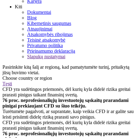
Karjera
Kiti
Dokumentai
Blog
Kibernetinis saugumas
Atnaujinimai
Atsakomybės ribojimas
Teisinė atsakomybė
Privatumo politika
Prieinamumo deklaracija
Slapukų nustatymai
Pasirinkite kitą šalį ar regioną, kad pamatytumėte turinį, pritaikytą
jūsų buvimo vietai.
Choose country or region
Tęsti
CFD yra sudėtingos priemonės, dėl kurių kyla didelė rizika greitai
prarasti pinigus taikant finansinį svertą.
76 proc. neprofesionaliųjų investuotojų sąskaitų prarandami
pinigai prekiaujant CFD su šiuo teikėju.
Turėtumėte pagalvoti, ar suprantate, kaip veikia CFD ir ar galite sau
leisti prisiimti didelę riziką prarasti savo pinigus.
CFD yra sudėtingos priemonės, dėl kurių kyla didelė rizika greitai
prarasti pinigus taikant finansinį svertą.
76 proc. neprofesionaliųjų investuotojų sąskaitų prarandami