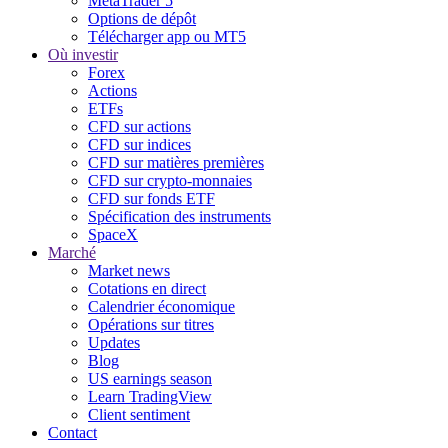
MetaTrader 5
Options de dépôt
Télécharger app ou MT5
Où investir
Forex
Actions
ETFs
CFD sur actions
CFD sur indices
CFD sur matières premières
CFD sur crypto-monnaies
CFD sur fonds ETF
Spécification des instruments
SpaceX
Marché
Market news
Cotations en direct
Calendrier économique
Opérations sur titres
Updates
Blog
US earnings season
Learn TradingView
Client sentiment
Contact