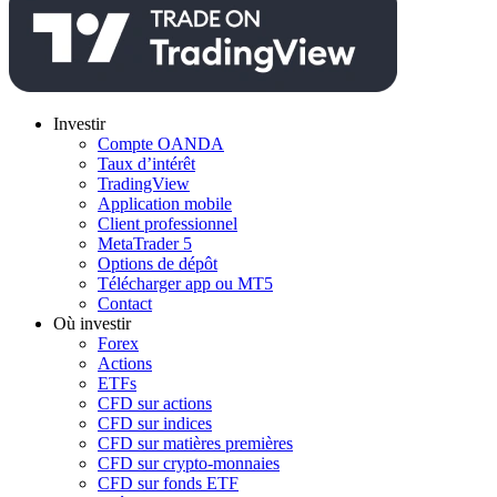
Investir
Compte OANDA
Taux d’intérêt
TradingView
Application mobile
Client professionnel
MetaTrader 5
Options de dépôt
Télécharger app ou MT5
Contact
Où investir
Forex
Actions
ETFs
CFD sur actions
CFD sur indices
CFD sur matières premières
CFD sur crypto-monnaies
CFD sur fonds ETF