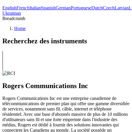
English
French
Italian
Spanish
German
Portuguese
Dutch
Czech
Latvian
L
Ukrainian
Breadcrumb
Home
Recherchez des instruments
Rogers Communications Inc
Rogers Communications Inc est une entreprise canadienne de
télécommunications de premier plan qui offre une gamme diversifiée
de services, notamment sans fil, câble, internet et téléphone
résidentiel. Avec une base d'abonnés massive de plus de 10 millions
d'utilisateurs sans fil et une forte empreinte dans l'industrie des
médias, Rogers est dédié à fournir des solutions innovantes qui
connectent les Canadiens au monde. La société possède un