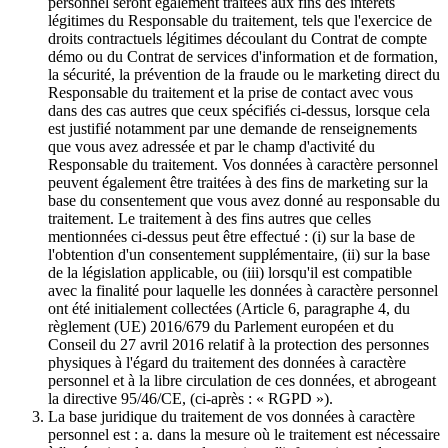
personnel seront également traitées aux fins des intérêts
légitimes du Responsable du traitement, tels que l'exercice de
droits contractuels légitimes découlant du Contrat de compte
démo ou du Contrat de services d'information et de formation,
la sécurité, la prévention de la fraude ou le marketing direct du
Responsable du traitement et la prise de contact avec vous
dans des cas autres que ceux spécifiés ci-dessus, lorsque cela
est justifié notamment par une demande de renseignements
que vous avez adressée et par le champ d'activité du
Responsable du traitement. Vos données à caractère personnel
peuvent également être traitées à des fins de marketing sur la
base du consentement que vous avez donné au responsable du
traitement. Le traitement à des fins autres que celles
mentionnées ci-dessus peut être effectué : (i) sur la base de
l'obtention d'un consentement supplémentaire, (ii) sur la base
de la législation applicable, ou (iii) lorsqu'il est compatible
avec la finalité pour laquelle les données à caractère personnel
ont été initialement collectées (Article 6, paragraphe 4, du
règlement (UE) 2016/679 du Parlement européen et du
Conseil du 27 avril 2016 relatif à la protection des personnes
physiques à l'égard du traitement des données à caractère
personnel et à la libre circulation de ces données, et abrogeant
la directive 95/46/CE, (ci-après : « RGPD »).
La base juridique du traitement de vos données à caractère
personnel est : a. dans la mesure où le traitement est nécessaire