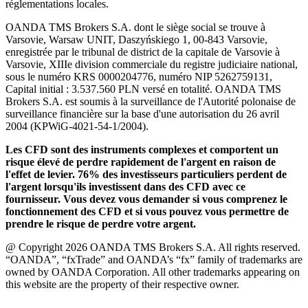
réglementations locales.
OANDA TMS Brokers S.A. dont le siège social se trouve à
Varsovie, Warsaw UNIT, Daszyńskiego 1, 00-843 Varsovie,
enregistrée par le tribunal de district de la capitale de Varsovie à
Varsovie, XIIIe division commerciale du registre judiciaire national,
sous le numéro KRS 0000204776, numéro NIP 5262759131,
Capital initial : 3.537.560 PLN versé en totalité. OANDA TMS
Brokers S.A. est soumis à la surveillance de l'Autorité polonaise de
surveillance financière sur la base d'une autorisation du 26 avril
2004 (KPWiG-4021-54-1/2004).
Les CFD sont des instruments complexes et comportent un
risque élevé de perdre rapidement de l'argent en raison de
l'effet de levier. 76% des investisseurs particuliers perdent de
l'argent lorsqu'ils investissent dans des CFD avec ce
fournisseur. Vous devez vous demander si vous comprenez le
fonctionnement des CFD et si vous pouvez vous permettre de
prendre le risque de perdre votre argent.
@ Copyright 2026 OANDA TMS Brokers S.A. All rights reserved.
“OANDA”, “fxTrade” and OANDA’s “fx” family of trademarks are
owned by OANDA Corporation. All other trademarks appearing on
this website are the property of their respective owner.