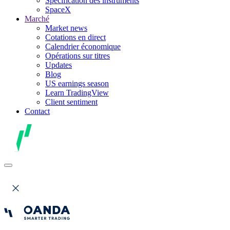
Spécification des instruments
SpaceX
Marché
Market news
Cotations en direct
Calendrier économique
Opérations sur titres
Updates
Blog
US earnings season
Learn TradingView
Client sentiment
Contact