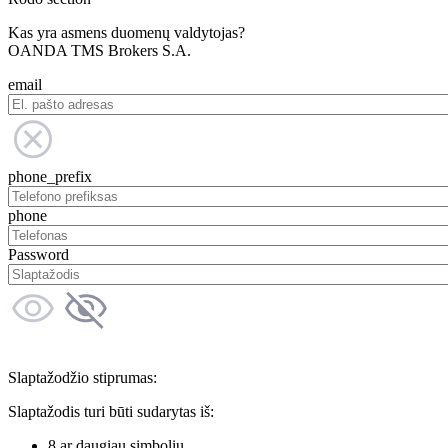
Kas yra asmens duomenų valdytojas?
OANDA TMS Brokers S.A.
email
phone_prefix
phone
Password
Slaptažodžio stiprumas:
Slaptažodis turi būti sudarytas iš:
8 ar daugiau simbolių