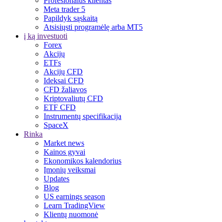
Profesionalus klientas
Meta trader 5
Papildyk sąskaitą
Atsisiųsti programėlę arba MT5
į ką investuoti
Forex
Akcijų
ETFs
Akcijų CFD
Ideksai CFD
CFD žaliavos
Kriptovaliutų CFD
ETF CFD
Instrumentų specifikacija
SpaceX
Rinka
Market news
Kainos gyvai
Ekonomikos kalendorius
Įmonių veiksmai
Updates
Blog
US earnings season
Learn TradingView
Klientų nuomonė