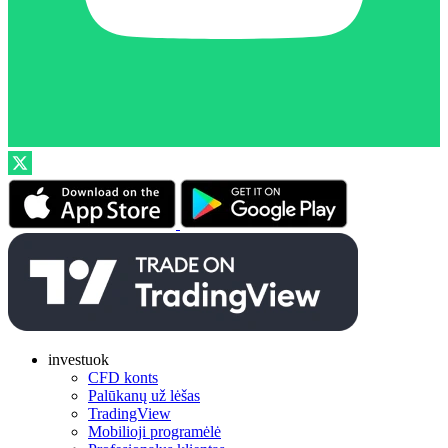
investuok
CFD konts
Palūkanų už lėšas
TradingView
Mobilioji programėlė