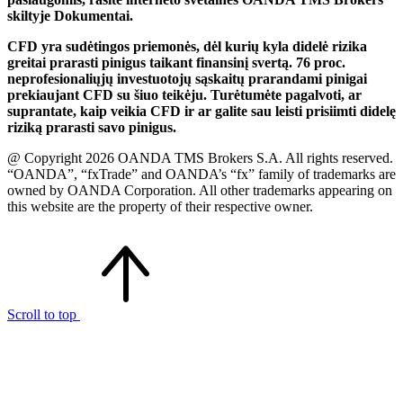
skiltyje Dokumentai.
CFD yra sudėtingos priemonės, dėl kurių kyla didelė rizika
greitai prarasti pinigus taikant finansinį svertą. 76 proc.
neprofesionaliųjų investuotojų sąskaitų prarandami pinigai
prekiaujant CFD su šiuo teikėju. Turėtumėte pagalvoti, ar
suprantate, kaip veikia CFD ir ar galite sau leisti prisiimti didelę
riziką prarasti savo pinigus.
@ Copyright 2026 OANDA TMS Brokers S.A. All rights reserved.
“OANDA”, “fxTrade” and OANDA’s “fx” family of trademarks are
owned by OANDA Corporation. All other trademarks appearing on
this website are the property of their respective owner.
Scroll to top