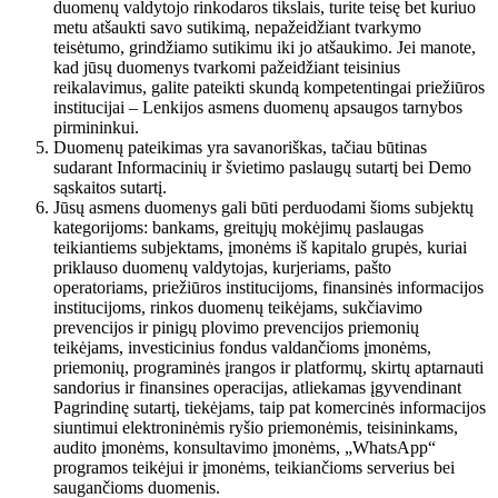
duomenų valdytojo rinkodaros tikslais, turite teisę bet kuriuo
metu atšaukti savo sutikimą, nepažeidžiant tvarkymo
teisėtumo, grindžiamo sutikimu iki jo atšaukimo. Jei manote,
kad jūsų duomenys tvarkomi pažeidžiant teisinius
reikalavimus, galite pateikti skundą kompetentingai priežiūros
institucijai – Lenkijos asmens duomenų apsaugos tarnybos
pirmininkui.
Duomenų pateikimas yra savanoriškas, tačiau būtinas
sudarant Informacinių ir švietimo paslaugų sutartį bei Demo
sąskaitos sutartį.
Jūsų asmens duomenys gali būti perduodami šioms subjektų
kategorijoms: bankams, greitųjų mokėjimų paslaugas
teikiantiems subjektams, įmonėms iš kapitalo grupės, kuriai
priklauso duomenų valdytojas, kurjeriams, pašto
operatoriams, priežiūros institucijoms, finansinės informacijos
institucijoms, rinkos duomenų teikėjams, sukčiavimo
prevencijos ir pinigų plovimo prevencijos priemonių
teikėjams, investicinius fondus valdančioms įmonėms,
priemonių, programinės įrangos ir platformų, skirtų aptarnauti
sandorius ir finansines operacijas, atliekamas įgyvendinant
Pagrindinę sutartį, tiekėjams, taip pat komercinės informacijos
siuntimui elektroninėmis ryšio priemonėmis, teisininkams,
audito įmonėms, konsultavimo įmonėms, „WhatsApp“
programos teikėjui ir įmonėms, teikiančioms serverius bei
saugančioms duomenis.