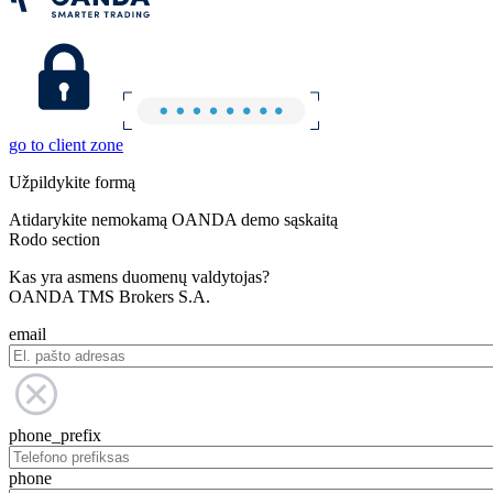
go to client zone
Užpildykite formą
Atidarykite nemokamą OANDA demo sąskaitą
Rodo section
Kas yra asmens duomenų valdytojas?
OANDA TMS Brokers S.A.
email
phone_prefix
phone