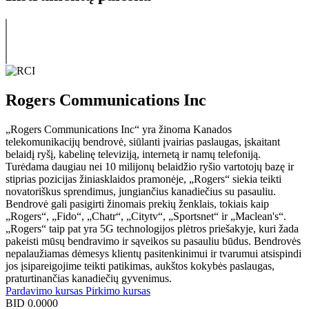
Rogers Communications Inc
„Rogers Communications Inc“ yra žinoma Kanados
telekomunikacijų bendrovė, siūlanti įvairias paslaugas, įskaitant
belaidį ryšį, kabelinę televiziją, internetą ir namų telefoniją.
Turėdama daugiau nei 10 milijonų belaidžio ryšio vartotojų bazę ir
stiprias pozicijas žiniasklaidos pramonėje, „Rogers“ siekia teikti
novatoriškus sprendimus, jungiančius kanadiečius su pasauliu.
Bendrovė gali pasigirti žinomais prekių ženklais, tokiais kaip
„Rogers“, „Fido“, „Chatr“, „Citytv“, „Sportsnet“ ir „Maclean's“.
„Rogers“ taip pat yra 5G technologijos plėtros priešakyje, kuri žada
pakeisti mūsų bendravimo ir sąveikos su pasauliu būdus. Bendrovės
nepalaužiamas dėmesys klientų pasitenkinimui ir tvarumui atsispindi
jos įsipareigojime teikti patikimas, aukštos kokybės paslaugas,
praturtinančias kanadiečių gyvenimus.
Pardavimo kursas
Pirkimo kursas
BID
0.0000