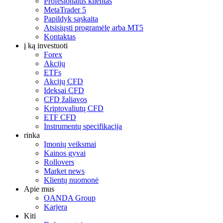
Profesionalus klientas
MetaTrader 5
Papildyk sąskaitą
Atsisiųsti programėlę arba MT5
Kontaktas
į ką investuoti
Forex
Akcijų
ETFs
Akcijų CFD
Ideksai CFD
CFD žaliavos
Kriptovaliutų CFD
ETF CFD
Instrumentų specifikacija
rinka
Įmonių veiksmai
Kainos gyvai
Rollovers
Market news
Klientų nuomonė
Apie mus
OANDA Group
Karjera
Kiti