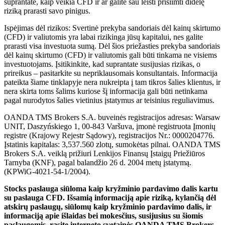
suprantate, kaip veikia CFD ir ar galite sau leisti prisiimti didelę
riziką prarasti savo pinigus.
Ispėjimas dėl rizikos: Svertinė prekyba sandoriais dėl kainų skirtumo
(CFD) ir valiutomis yra labai rizikinga jūsų kapitalui, nes galite
prarasti visa investuota sumą. Dėl šios priežasties prekyba sandoriais
dėl kainų skirtumo (CFD) ir valiutomis gali būti tinkama ne visiems
investuotojams. Įsitikinkite, kad suprantate susijusias rizikas, o
prireikus – pasitarkite su nepriklausomais konsultantais. Informacija
pateikta šiame tinklapyje nera nukreipta į tam tikros šalies klientus, ir
nera skirta toms šalims kuriose šį informacija gali būti netinkama
pagal nurodytos šalies vietinius įstatymus ar teisinius reguliavimus.
OANDA TMS Brokers S.A. buveinės registracijos adresas: Warsaw
UNIT, Daszyńskiego 1, 00-843 Varšuva, įmonė registruota Įmonių
registre (Krajowy Rejestr Sądowy), registracijos Nr.: 0000204776.
Įstatinis kapitalas: 3,537.560 zlotų, sumokėtas pilnai. OANDA TMS
Brokers S.A. veiklą prižiuri Lenkijos Finansų Įstaigų Priežiūros
Tarnyba (KNF), pagal balandžio 26 d. 2004 metų įstatymą.
(KPWiG-4021-54-1/2004).
Stocks paslauga siūloma kaip kryžminio pardavimo dalis kartu
su paslauga CFD. Išsamią informaciją apie riziką, kylančią dėl
atskirų paslaugų, siūlomų kaip kryžminio pardavimo dalis, ir
informaciją apie išlaidas bei mokesčius, susijusius su šiomis
paslaugomis, rasite interneto svetainės OANDA TMS Brokers