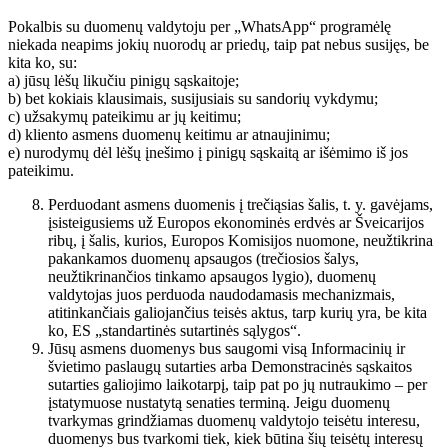
Pokalbis su duomenų valdytoju per „WhatsApp“ programėlę
niekada neapims jokių nuorodų ar priedų, taip pat nebus susijęs, be
kita ko, su:
a) jūsų lėšų likučiu pinigų sąskaitoje;
b) bet kokiais klausimais, susijusiais su sandorių vykdymu;
c) užsakymų pateikimu ar jų keitimu;
d) kliento asmens duomenų keitimu ar atnaujinimu;
e) nurodymų dėl lėšų įnešimo į pinigų sąskaitą ar išėmimo iš jos
pateikimu.
Perduodant asmens duomenis į trečiąsias šalis, t. y. gavėjams,
įsisteigusiems už Europos ekonominės erdvės ar Šveicarijos
ribų, į šalis, kurios, Europos Komisijos nuomone, neužtikrina
pakankamos duomenų apsaugos (trečiosios šalys,
neužtikrinančios tinkamo apsaugos lygio), duomenų
valdytojas juos perduoda naudodamasis mechanizmais,
atitinkančiais galiojančius teisės aktus, tarp kurių yra, be kita
ko, ES „standartinės sutartinės sąlygos“.
Jūsų asmens duomenys bus saugomi visą Informacinių ir
švietimo paslaugų sutarties arba Demonstracinės sąskaitos
sutarties galiojimo laikotarpį, taip pat po jų nutraukimo – per
įstatymuose nustatytą senaties terminą. Jeigu duomenų
tvarkymas grindžiamas duomenų valdytojo teisėtu interesu,
duomenys bus tvarkomi tiek, kiek būtina šių teisėtų interesų