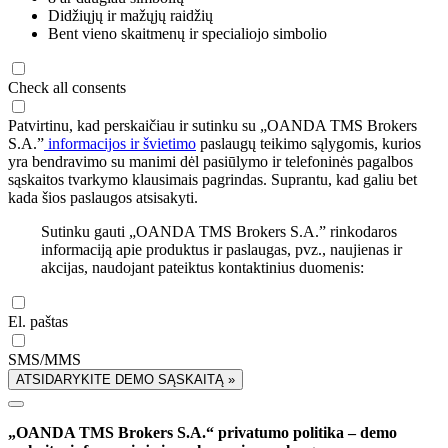
Didžiųjų ir mažųjų raidžių
Bent vieno skaitmenų ir specialiojo simbolio
Check all consents
Patvirtinu, kad perskaičiau ir sutinku su „OANDA TMS Brokers
S.A.”
informacijos ir švietimo
paslaugų teikimo sąlygomis, kurios
yra bendravimo su manimi dėl pasiūlymo ir telefoninės pagalbos
sąskaitos tvarkymo klausimais pagrindas. Suprantu, kad galiu bet
kada šios paslaugos atsisakyti.
Sutinku gauti „OANDA TMS Brokers S.A.” rinkodaros
informaciją apie produktus ir paslaugas, pvz., naujienas ir
akcijas, naudojant pateiktus kontaktinius duomenis:
El. paštas
SMS/MMS
ATSIDARYKITE DEMO SĄSKAITĄ »
„OANDA TMS Brokers S.A.“ privatumo politika – demo