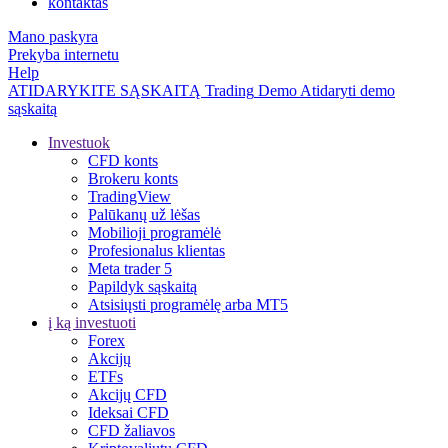
kontaktas
Mano paskyra
Prekyba internetu
Help
ATIDARYKITE SĄSKAITĄ
Trading
Demo
Atidaryti demo
sąskaitą
Investuok
CFD konts
Brokeru konts
TradingView
Palūkanų už lėšas
Mobilioji programėlė
Profesionalus klientas
Meta trader 5
Papildyk sąskaitą
Atsisiųsti programėlę arba MT5
į ką investuoti
Forex
Akcijų
ETFs
Akcijų CFD
Ideksai CFD
CFD žaliavos