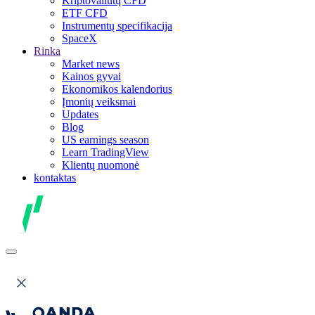
Kriptovaliutų CFD
ETF CFD
Instrumentų specifikacija
SpaceX
Rinka
Market news
Kainos gyvai
Ekonomikos kalendorius
Įmonių veiksmai
Updates
Blog
US earnings season
Learn TradingView
Klientų nuomonė
kontaktas