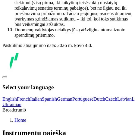
siekimui (visų pirma, iki taikytinų teisės aktų nustatytų
reikalavimų senaties terminų pabaigos), bet ne ilgiau nei iki
prieštaravimo pripažinimo. Tačiau jeigu jūsų asmens duomenų
tvarkymas grindžiamas sutikimu – iki tol, kol toks sutikimas
bus veiksmingai atšauktas.
Duomenų valdytojas netaikys jūsų atžvilgiu automatizuoto
sprendimų priėmimo.
Paskutinio atnaujinimo data: 2026 m. kovo 4 d.
Select your language
English
French
Italian
Spanish
German
Portuguese
Dutch
Czech
Latvian
L
Ukrainian
Breadcrumb
Home
Instrumentų paieška