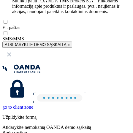
Sutinku gauti „OANDA TMS Brokers S.A.” rinkodaros
informaciją apie produktus ir paslaugas, pvz., naujienas ir
akcijas, naudojant pateiktus kontaktinius duomenis:
El. paštas
SMS/MMS
ATSIDARYKITE DEMO SĄSKAITĄ »
go to client zone
Užpildykite formą
Atidarykite nemokamą OANDA demo sąskaitą
Rodo section