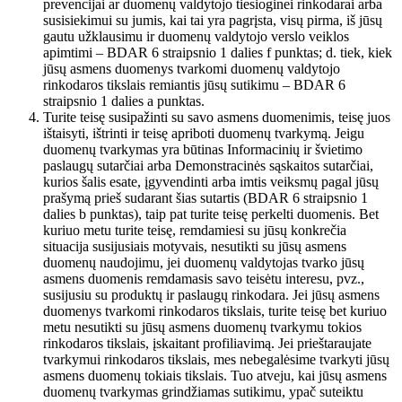
prevencijai ar duomenų valdytojo tiesioginei rinkodarai arba
susisiekimui su jumis, kai tai yra pagrįsta, visų pirma, iš jūsų
gautu užklausimu ir duomenų valdytojo verslo veiklos
apimtimi – BDAR 6 straipsnio 1 dalies f punktas; d. tiek, kiek
jūsų asmens duomenys tvarkomi duomenų valdytojo
rinkodaros tikslais remiantis jūsų sutikimu – BDAR 6
straipsnio 1 dalies a punktas.
Turite teisę susipažinti su savo asmens duomenimis, teisę juos
ištaisyti, ištrinti ir teisę apriboti duomenų tvarkymą. Jeigu
duomenų tvarkymas yra būtinas Informacinių ir švietimo
paslaugų sutarčiai arba Demonstracinės sąskaitos sutarčiai,
kurios šalis esate, įgyvendinti arba imtis veiksmų pagal jūsų
prašymą prieš sudarant šias sutartis (BDAR 6 straipsnio 1
dalies b punktas), taip pat turite teisę perkelti duomenis. Bet
kuriuo metu turite teisę, remdamiesi su jūsų konkrečia
situacija susijusiais motyvais, nesutikti su jūsų asmens
duomenų naudojimu, jei duomenų valdytojas tvarko jūsų
asmens duomenis remdamasis savo teisėtu interesu, pvz.,
susijusiu su produktų ir paslaugų rinkodara. Jei jūsų asmens
duomenys tvarkomi rinkodaros tikslais, turite teisę bet kuriuo
metu nesutikti su jūsų asmens duomenų tvarkymu tokios
rinkodaros tikslais, įskaitant profiliavimą. Jei prieštaraujate
tvarkymui rinkodaros tikslais, mes nebegalėsime tvarkyti jūsų
asmens duomenų tokiais tikslais. Tuo atveju, kai jūsų asmens
duomenų tvarkymas grindžiamas sutikimu, ypač suteiktu