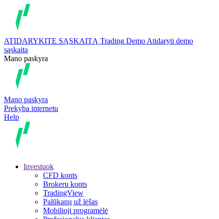
ATIDARYKITE SĄSKAITĄ
Trading
Demo
Atidaryti demo
sąskaitą
Mano paskyra
Mano paskyra
Prekyba internetu
Help
Investuok
CFD konts
Brokeru konts
TradingView
Palūkanų už lėšas
Mobilioji programėlė