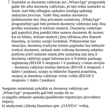
Susisiekti su duomenų valdytoju per „WhatsApp“ programėlę
galite Jūs arba duomenų valdytojas, jei tam reikia susisiekti su
Jumis, kad būtų užbaigtas sąskaitos (realiąją sąskaitą)
atidarymo procesas. Todėl Jūsų asmens duomenys
(priklausomai nuo Jūsų privatumo nustatymų „WhatsApp“
programėlėje) gali būti perduoti duomenų valdytojui kaip Jūsų
profilio nuotrauka ir telefono numeris. Duomenų valdytojas
gali paprašyti jūsų pateikti kitus asmens duomenis tik tuomet,
kai tai būtina, siekiant atsakyti į jūsų užklausą arba išspręsti
klausimą, su kuriuo susijęs kontaktas. Priklausomai nuo
situacijos, duomenų tvarkymo teisinis pagrindas bus būtinybė
tvarkyti duomenis, siekiant imtis veiksmų duomenų subjekto
prašymu prieš sudarant sutartį arba susitarimą tarp jūsų ir
duomenų valdytojo pagal Informacijos ir švietimo paslaugų
reglamentą (BDAR 6 straipsnio 1 b punktas); o kitais atvejais
– duomenų valdytojo teisėtas interesas (BDAR 6 straipsnio 1
dalies f punktas), susijęs su būtinybe išspręsti pranešimą,
susijusį su duomenų valdytojo verslo veikla (BDAR 6
straipsnio 1 dalies f punktas).
Saugumo sumetimais pokalbis su duomenų valdytoju per
„WhatsApp“ programėlę gali būti susijęs tik su:
a) pagalba atidarant sąskaitą (paaiškinant registracijos procedūros
etapus);
b) atsakymais į klientų klausimus apie „OANDA“ veiklą.