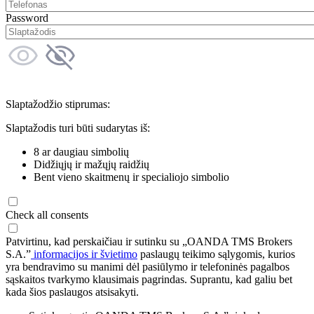
Password
Slaptažodžio stiprumas:
Slaptažodis turi būti sudarytas iš:
8 ar daugiau simbolių
Didžiųjų ir mažųjų raidžių
Bent vieno skaitmenų ir specialiojo simbolio
Check all consents
Patvirtinu, kad perskaičiau ir sutinku su „OANDA TMS Brokers
S.A.”
informacijos ir švietimo
paslaugų teikimo sąlygomis, kurios
yra bendravimo su manimi dėl pasiūlymo ir telefoninės pagalbos
sąskaitos tvarkymo klausimais pagrindas. Suprantu, kad galiu bet
kada šios paslaugos atsisakyti.