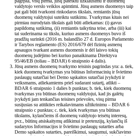
pagrįsta, visų pirma, jūsų pateiktu užklausimu ir duomenų
valdytojo verslo veiklos apimtimi. Jūsų asmens duomenys taip
pat gali būti tvarkomi rinkodaros tikslais, remiantis jūsų
duomenų valdytojui suteiktu sutikimu. Tvarkymas kitais nei
pirmiau nurodytais tikslais gali būti atliekamas: (i) gavus
papildomą sutikimą, (ii) remiantis taikytina teise, arba (iii) kai
tai suderinama su tikslu, kuriuo asmens duomenys buvo iš
pradžių surinkti (2016 m. balandžio 27 d. Europos Parlamento
ir Tarybos reglamento (ES) 2016/679 dėl fizinių asmenų
apsaugos tvarkant asmens duomenis ir dėl laisvo tokių
duomenų judėjimo bei kuriuo panaikinama Direktyva
95/46/EB (toliau – BDAR) 6 straipsnio 4 dalis).
Jūsų asmens duomenų tvarkymo teisinis pagrindas yra: a. tiek,
kiek duomenų tvarkymas yra būtinas Informacinių ir švietimo
paslaugų sutarčiai bei Demo sąskaitos sutarčiai įvykdyti ir
veiksmams, atliekamiems prieš sudarant sutartį, atlikti –
BDAR 6 straipsnio 1 dalies b punktas; b. tiek, kiek duomenų
tvarkymas yra būtinas duomenų valdytojui, kad jis galėtų
įvykdyti jam tenkančias teisines prievoles, visų pirma
susijusias su atitikties reikalavimams užtikrinimu – BDAR 6
straipsnio c punktas; c. tiek, kiek tvarkymas yra būtinas
tikslams, kylančiems iš duomenų valdytojo teisėtų interesų,
pvz., būtinų atsiskaitymų atlikimui ir pretenzijų, kylančių iš
sudarytos Informacijos ir švietimo paslaugų sutarties arba
Demo sąskaitos sutarties, pareiškimui, saugumui, sukčiavimo