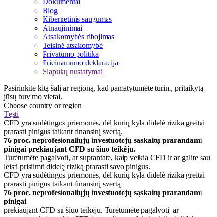
Dokumentai
Blog
Kibernetinis saugumas
Atnaujinimai
Atsakomybės ribojimas
Teisinė atsakomybė
Privatumo politika
Prieinamumo deklaracija
Slapukų nustatymai
Pasirinkite kitą šalį ar regioną, kad pamatytumėte turinį, pritaikytą
jūsų buvimo vietai.
Choose country or region
Tęsti
CFD yra sudėtingos priemonės, dėl kurių kyla didelė rizika greitai
prarasti pinigus taikant finansinį svertą.
76 proc. neprofesionaliųjų investuotojų sąskaitų prarandami
pinigai prekiaujant CFD su šiuo teikėju.
Turėtumėte pagalvoti, ar suprantate, kaip veikia CFD ir ar galite sau
leisti prisiimti didelę riziką prarasti savo pinigus.
CFD yra sudėtingos priemonės, dėl kurių kyla didelė rizika greitai
prarasti pinigus taikant finansinį svertą.
76 proc. neprofesionaliųjų investuotojų sąskaitų prarandami
pinigai
prekiaujant CFD su šiuo teikėju. Turėtumėte pagalvoti, ar