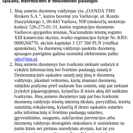
sąskaita, informacinės ir mokomosios paslaugos
Jūsų asmens duomenų valdytojas yra „OANDA TMS
Brokers S.A.“, kurios buveinė yra Varšuvoje, ul. Rondo
Daszyńskiego 1, 00-843 Varšuva, NIP (mokesčių mokėtojo
kodas): 526-275-91-31, kurios registracijos duomenis
Varšuvos apygardos teismas, Nacionalinio teismų registro
XIII komercinis skyrius, tvarko registracijos byloje Nr. KRS:
0000204776, akcinis kapitalas 3 537 560 PLN (visiškai
apmokėtas). Su duomenų valdytojo paskirtu duomenų
apsaugos pareigūnu galima susisiekti elektroniniu paštu:
odo@tms.pl
.
Jūsų asmens duomenys bus tvarkomi siekiant sudaryti ir
vykdyti Informacinių bei švietimo paslaugų sutartį ir
Demonstracinės sąskaitos sutartį tarp jūsų ir duomenų
valdytojo, įskaitant veiksmus, kurių imamasi duomenų
subjekto prašymu prieš sudarant šias sutartis, taip pat siekiant
įvykdyti įsipareigojimus, kylančius iš teisės aktų dėl sutikimo
tvarkymo. Jūsų asmens duomenys taip pat bus tvarkomi
duomenų valdytojo teisėtų interesų tikslais, pavyzdžiui, teisėtų
sutartinių reikalavimų, kylančių iš demo sąskaitos sutarties
arba informacinių ir švietimo paslaugų sutarties,
įgyvendinimo, saugumo, sukčiavimo prevencijos arba
duomenų valdytojo tiesioginės rinkodaros ir susisiekimo su
jumis kitais nei pirmiau nurodytais atvejais, kai tai yra