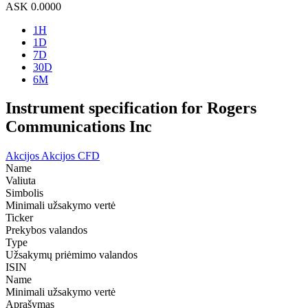
ASK
0.0000
1H
1D
7D
30D
6M
Instrument specification for Rogers
Communications Inc
Akcijos
Akcijos CFD
Name
Valiuta
Simbolis
Minimali užsakymo vertė
Ticker
Prekybos valandos
Type
Užsakymų priėmimo valandos
ISIN
Name
Minimali užsakymo vertė
Aprašymas