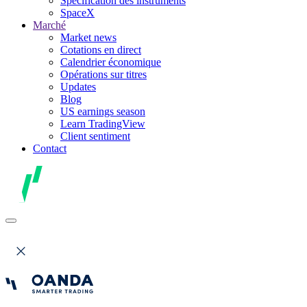
Spécification des instruments
SpaceX
Marché
Market news
Cotations en direct
Calendrier économique
Opérations sur titres
Updates
Blog
US earnings season
Learn TradingView
Client sentiment
Contact