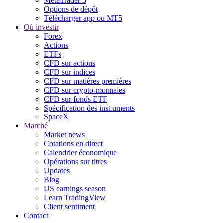
MetaTrader 5
Options de dépôt
Télécharger app ou MT5
Où investir
Forex
Actions
ETFs
CFD sur actions
CFD sur indices
CFD sur matières premières
CFD sur crypto-monnaies
CFD sur fonds ETF
Spécification des instruments
SpaceX
Marché
Market news
Cotations en direct
Calendrier économique
Opérations sur titres
Updates
Blog
US earnings season
Learn TradingView
Client sentiment
Contact