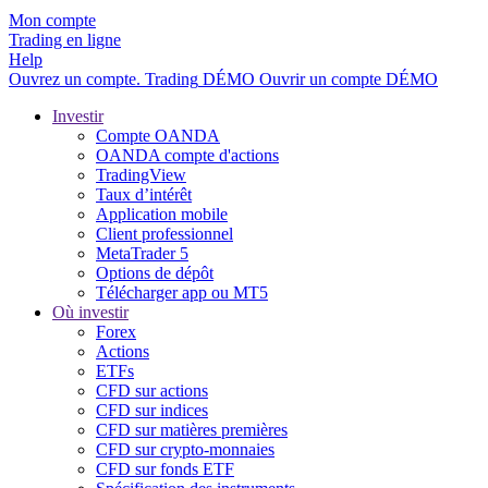
Mon compte
Trading en ligne
Help
Ouvrez un compte.
Trading
DÉMO
Ouvrir un compte DÉMO
Investir
Compte OANDA
OANDA compte d'actions
TradingView
Taux d’intérêt
Application mobile
Client professionnel
MetaTrader 5
Options de dépôt
Télécharger app ou MT5
Où investir
Forex
Actions
ETFs
CFD sur actions
CFD sur indices
CFD sur matières premières
CFD sur crypto-monnaies
CFD sur fonds ETF