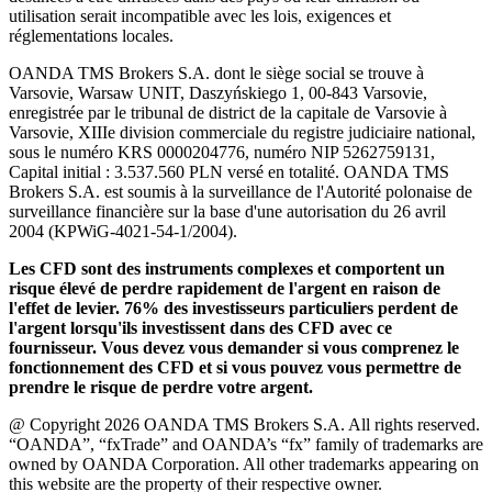
utilisation serait incompatible avec les lois, exigences et
réglementations locales.
OANDA TMS Brokers S.A. dont le siège social se trouve à
Varsovie, Warsaw UNIT, Daszyńskiego 1, 00-843 Varsovie,
enregistrée par le tribunal de district de la capitale de Varsovie à
Varsovie, XIIIe division commerciale du registre judiciaire national,
sous le numéro KRS 0000204776, numéro NIP 5262759131,
Capital initial : 3.537.560 PLN versé en totalité. OANDA TMS
Brokers S.A. est soumis à la surveillance de l'Autorité polonaise de
surveillance financière sur la base d'une autorisation du 26 avril
2004 (KPWiG-4021-54-1/2004).
Les CFD sont des instruments complexes et comportent un
risque élevé de perdre rapidement de l'argent en raison de
l'effet de levier. 76% des investisseurs particuliers perdent de
l'argent lorsqu'ils investissent dans des CFD avec ce
fournisseur. Vous devez vous demander si vous comprenez le
fonctionnement des CFD et si vous pouvez vous permettre de
prendre le risque de perdre votre argent.
@ Copyright 2026 OANDA TMS Brokers S.A. All rights reserved.
“OANDA”, “fxTrade” and OANDA’s “fx” family of trademarks are
owned by OANDA Corporation. All other trademarks appearing on
this website are the property of their respective owner.