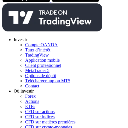
Investir
Compte OANDA
Taux d’intérêt
TradingView
Application mobile
Client professionnel
MetaTrader 5
Options de dépôt
Télécharger app ou MT5
Contact
Où investir
Forex
Actions
ETFs
CFD sur actions
CFD sur indices
CFD sur matières premières
CFD sur crypto-monnaies