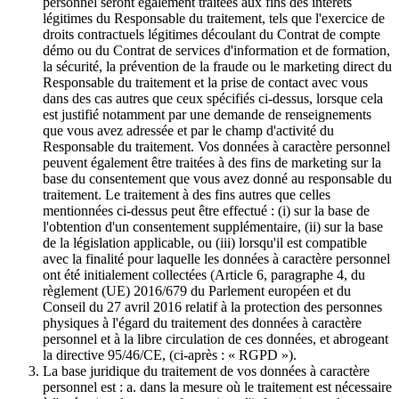
personnel seront également traitées aux fins des intérêts
légitimes du Responsable du traitement, tels que l'exercice de
droits contractuels légitimes découlant du Contrat de compte
démo ou du Contrat de services d'information et de formation,
la sécurité, la prévention de la fraude ou le marketing direct du
Responsable du traitement et la prise de contact avec vous
dans des cas autres que ceux spécifiés ci-dessus, lorsque cela
est justifié notamment par une demande de renseignements
que vous avez adressée et par le champ d'activité du
Responsable du traitement. Vos données à caractère personnel
peuvent également être traitées à des fins de marketing sur la
base du consentement que vous avez donné au responsable du
traitement. Le traitement à des fins autres que celles
mentionnées ci-dessus peut être effectué : (i) sur la base de
l'obtention d'un consentement supplémentaire, (ii) sur la base
de la législation applicable, ou (iii) lorsqu'il est compatible
avec la finalité pour laquelle les données à caractère personnel
ont été initialement collectées (Article 6, paragraphe 4, du
règlement (UE) 2016/679 du Parlement européen et du
Conseil du 27 avril 2016 relatif à la protection des personnes
physiques à l'égard du traitement des données à caractère
personnel et à la libre circulation de ces données, et abrogeant
la directive 95/46/CE, (ci-après : « RGPD »).
La base juridique du traitement de vos données à caractère
personnel est : a. dans la mesure où le traitement est nécessaire