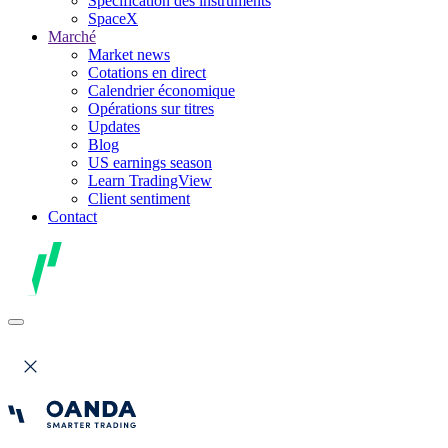
Spécification des instruments
SpaceX
Marché
Market news
Cotations en direct
Calendrier économique
Opérations sur titres
Updates
Blog
US earnings season
Learn TradingView
Client sentiment
Contact