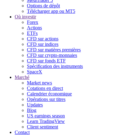
MetaTrader 5
Options de dépôt
Télécharger app ou MT5
Où investir
Forex
Actions
ETFs
CFD sur actions
CFD sur indices
CFD sur matières premières
CFD sur crypto-monnaies
CFD sur fonds ETF
Spécification des instruments
SpaceX
Marché
Market news
Cotations en direct
Calendrier économique
Opérations sur titres
Updates
Blog
US earnings season
Learn TradingView
Client sentiment
Contact