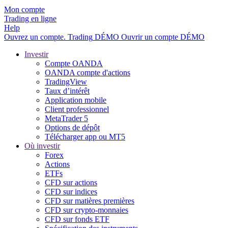
Mon compte
Trading en ligne
Help
Ouvrez un compte.
Trading
DÉMO
Ouvrir un compte DÉMO
Investir
Compte OANDA
OANDA compte d'actions
TradingView
Taux d’intérêt
Application mobile
Client professionnel
MetaTrader 5
Options de dépôt
Télécharger app ou MT5
Où investir
Forex
Actions
ETFs
CFD sur actions
CFD sur indices
CFD sur matières premières
CFD sur crypto-monnaies
CFD sur fonds ETF