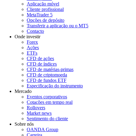
Aplicação móvel
Cliente profissional
MetaTrader 5
Opções de depósito
Transferir a aplicação ou o MT5
Contacto
Onde investir
Forex
Ações
ETFs
CFD de ações
CFD de índices
CFD de matérias-primas
CFD de criptomoeda
CFD de fundos ETF
Especificação do instrumento
Mercado
Eventos corporativos
Cotações em tempo real
Rollovers
Market news
Sentimento do cliente
Sobre nós
OANDA Group
Carreira