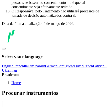
pessoais se basear no consentimento – até que tal
consentimento seja efetivamente retirado.
O Responsável pelo Tratamento não utilizará processos de
tomada de decisão automatizados contra si.
Data da última atualização: 4 de março de 2026.
Select your language
English
French
Italian
Spanish
German
Portuguese
Dutch
Czech
Latvian
L
Ukrainian
Breadcrumb
Home
Procurar instrumentos