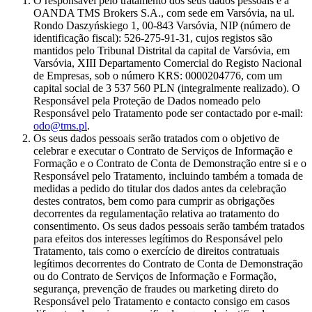
O responsável pelo tratamento dos seus dados pessoais é a
OANDA TMS Brokers S.A., com sede em Varsóvia, na ul.
Rondo Daszyńskiego 1, 00-843 Varsóvia, NIP (número de
identificação fiscal): 526-275-91-31, cujos registos são
mantidos pelo Tribunal Distrital da capital de Varsóvia, em
Varsóvia, XIII Departamento Comercial do Registo Nacional
de Empresas, sob o número KRS: 0000204776, com um
capital social de 3 537 560 PLN (integralmente realizado). O
Responsável pela Proteção de Dados nomeado pelo
Responsável pelo Tratamento pode ser contactado por e-mail:
odo@tms.pl
.
Os seus dados pessoais serão tratados com o objetivo de
celebrar e executar o Contrato de Serviços de Informação e
Formação e o Contrato de Conta de Demonstração entre si e o
Responsável pelo Tratamento, incluindo também a tomada de
medidas a pedido do titular dos dados antes da celebração
destes contratos, bem como para cumprir as obrigações
decorrentes da regulamentação relativa ao tratamento do
consentimento. Os seus dados pessoais serão também tratados
para efeitos dos interesses legítimos do Responsável pelo
Tratamento, tais como o exercício de direitos contratuais
legítimos decorrentes do Contrato de Conta de Demonstração
ou do Contrato de Serviços de Informação e Formação,
segurança, prevenção de fraudes ou marketing direto do
Responsável pelo Tratamento e contacto consigo em casos