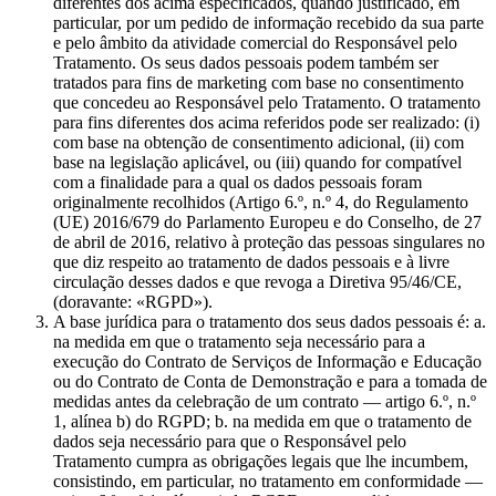
diferentes dos acima especificados, quando justificado, em
particular, por um pedido de informação recebido da sua parte
e pelo âmbito da atividade comercial do Responsável pelo
Tratamento. Os seus dados pessoais podem também ser
tratados para fins de marketing com base no consentimento
que concedeu ao Responsável pelo Tratamento. O tratamento
para fins diferentes dos acima referidos pode ser realizado: (i)
com base na obtenção de consentimento adicional, (ii) com
base na legislação aplicável, ou (iii) quando for compatível
com a finalidade para a qual os dados pessoais foram
originalmente recolhidos (Artigo 6.º, n.º 4, do Regulamento
(UE) 2016/679 do Parlamento Europeu e do Conselho, de 27
de abril de 2016, relativo à proteção das pessoas singulares no
que diz respeito ao tratamento de dados pessoais e à livre
circulação desses dados e que revoga a Diretiva 95/46/CE,
(doravante: «RGPD»).
A base jurídica para o tratamento dos seus dados pessoais é: a.
na medida em que o tratamento seja necessário para a
execução do Contrato de Serviços de Informação e Educação
ou do Contrato de Conta de Demonstração e para a tomada de
medidas antes da celebração de um contrato — artigo 6.º, n.º
1, alínea b) do RGPD; b. na medida em que o tratamento de
dados seja necessário para que o Responsável pelo
Tratamento cumpra as obrigações legais que lhe incumbem,
consistindo, em particular, no tratamento em conformidade —