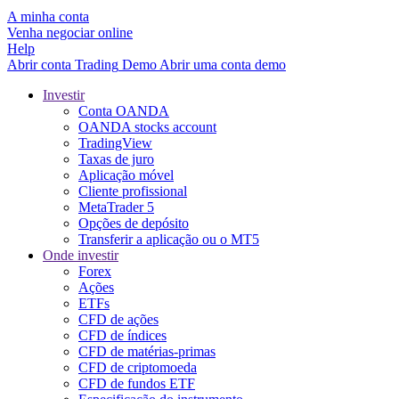
A minha conta
Venha negociar online
Help
Abrir conta
Trading
Demo
Abrir uma conta demo
Investir
Conta OANDA
OANDA stocks account
TradingView
Taxas de juro
Aplicação móvel
Cliente profissional
MetaTrader 5
Opções de depósito
Transferir a aplicação ou o MT5
Onde investir
Forex
Ações
ETFs
CFD de ações
CFD de índices
CFD de matérias-primas
CFD de criptomoeda
CFD de fundos ETF