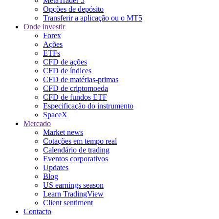
MetaTrader 5
Opções de depósito
Transferir a aplicação ou o MT5
Onde investir
Forex
Ações
ETFs
CFD de ações
CFD de índices
CFD de matérias-primas
CFD de criptomoeda
CFD de fundos ETF
Especificação do instrumento
SpaceX
Mercado
Market news
Cotações em tempo real
Calendário de trading
Eventos corporativos
Updates
Blog
US earnings season
Learn TradingView
Client sentiment
Contacto