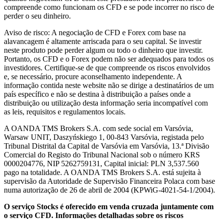
compreende como funcionam os CFD e se pode incorrer no risco de
perder o seu dinheiro.
Aviso de risco: A negociação de CFD e Forex com base na
alavancagem é altamente arriscada para o seu capital. Se investir
neste produto pode perder algum ou todo o dinheiro que investir.
Portanto, os CFD e o Forex podem não ser adequados para todos os
investidores. Certifique-se de que compreende os riscos envolvidos
e, se necessário, procure aconselhamento independente. A
informação contida neste website não se dirige a destinatários de um
país específico e não se destina à distribuição a países onde a
distribuição ou utilização desta informação seria incompatível com
as leis, requisitos e regulamentos locais.
A OANDA TMS Brokers S.A. com sede social em Varsóvia,
Warsaw UNIT, Daszyńskiego 1, 00-843 Varsóvia, registada pelo
Tribunal Distrital da Capital de Varsóvia em Varsóvia, 13.ª Divisão
Comercial do Registo do Tribunal Nacional sob o número KRS
0000204776, NIP 5262759131, Capital inicial: PLN 3,537.560
pago na totalidade. A OANDA TMS Brokers S.A. está sujeita à
supervisão da Autoridade de Supervisão Financeira Polaca com base
numa autorização de 26 de abril de 2004 (KPWiG-4021-54-1/2004).
O serviço Stocks é oferecido em venda cruzada juntamente com
o serviço CFD. Informações detalhadas sobre os riscos