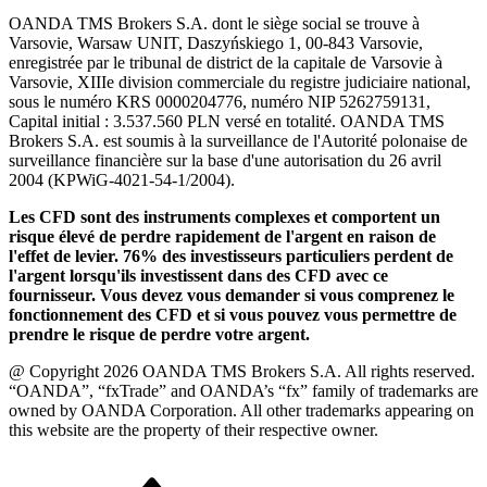
OANDA TMS Brokers S.A. dont le siège social se trouve à
Varsovie, Warsaw UNIT, Daszyńskiego 1, 00-843 Varsovie,
enregistrée par le tribunal de district de la capitale de Varsovie à
Varsovie, XIIIe division commerciale du registre judiciaire national,
sous le numéro KRS 0000204776, numéro NIP 5262759131,
Capital initial : 3.537.560 PLN versé en totalité. OANDA TMS
Brokers S.A. est soumis à la surveillance de l'Autorité polonaise de
surveillance financière sur la base d'une autorisation du 26 avril
2004 (KPWiG-4021-54-1/2004).
Les CFD sont des instruments complexes et comportent un
risque élevé de perdre rapidement de l'argent en raison de
l'effet de levier. 76% des investisseurs particuliers perdent de
l'argent lorsqu'ils investissent dans des CFD avec ce
fournisseur. Vous devez vous demander si vous comprenez le
fonctionnement des CFD et si vous pouvez vous permettre de
prendre le risque de perdre votre argent.
@ Copyright 2026 OANDA TMS Brokers S.A. All rights reserved.
“OANDA”, “fxTrade” and OANDA’s “fx” family of trademarks are
owned by OANDA Corporation. All other trademarks appearing on
this website are the property of their respective owner.