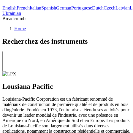
English
French
Italian
Spanish
German
Portuguese
Dutch
Czech
Latvian
L
Ukrainian
Breadcrumb
Home
Recherchez des instruments
Lousiana Pacific
Louisiana-Pacific Corporation est un fabricant renommé de
matériaux de construction de première qualité et de produits en bois
d'ingénierie. Fondée en 1973, l'entreprise a étendu ses activités pour
devenir un leader mondial de l'industrie, avec une présence en
Amérique du Nord, en Amérique du Sud et en Europe. Les produits
de Louisiana-Pacific sont largement utilisés dans diverses
applications, notamment la construction résidentielle et commerciale,