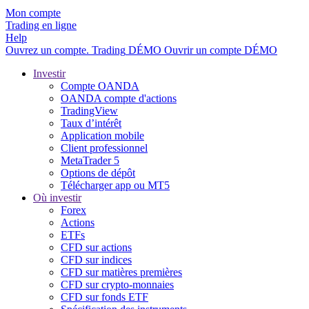
Mon compte
Trading en ligne
Help
Ouvrez un compte.
Trading
DÉMO
Ouvrir un compte DÉMO
Investir
Compte OANDA
OANDA compte d'actions
TradingView
Taux d’intérêt
Application mobile
Client professionnel
MetaTrader 5
Options de dépôt
Télécharger app ou MT5
Où investir
Forex
Actions
ETFs
CFD sur actions
CFD sur indices
CFD sur matières premières
CFD sur crypto-monnaies
CFD sur fonds ETF