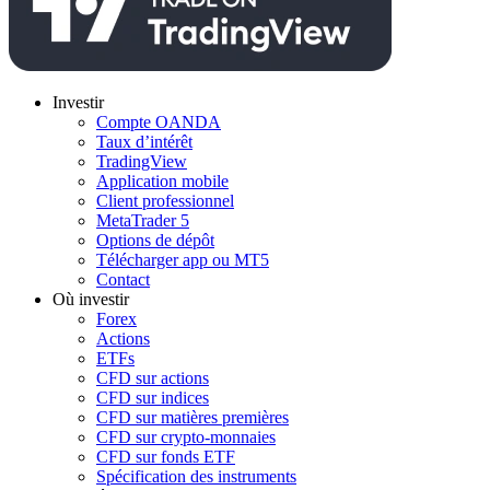
Investir
Compte OANDA
Taux d’intérêt
TradingView
Application mobile
Client professionnel
MetaTrader 5
Options de dépôt
Télécharger app ou MT5
Contact
Où investir
Forex
Actions
ETFs
CFD sur actions
CFD sur indices
CFD sur matières premières
CFD sur crypto-monnaies
CFD sur fonds ETF
Spécification des instruments