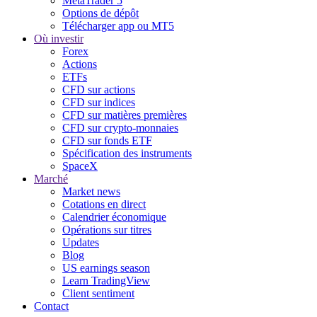
MetaTrader 5
Options de dépôt
Télécharger app ou MT5
Où investir
Forex
Actions
ETFs
CFD sur actions
CFD sur indices
CFD sur matières premières
CFD sur crypto-monnaies
CFD sur fonds ETF
Spécification des instruments
SpaceX
Marché
Market news
Cotations en direct
Calendrier économique
Opérations sur titres
Updates
Blog
US earnings season
Learn TradingView
Client sentiment
Contact