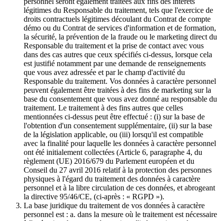
personnel seront également traitées aux fins des intérêts
légitimes du Responsable du traitement, tels que l'exercice de
droits contractuels légitimes découlant du Contrat de compte
démo ou du Contrat de services d'information et de formation,
la sécurité, la prévention de la fraude ou le marketing direct du
Responsable du traitement et la prise de contact avec vous
dans des cas autres que ceux spécifiés ci-dessus, lorsque cela
est justifié notamment par une demande de renseignements
que vous avez adressée et par le champ d'activité du
Responsable du traitement. Vos données à caractère personnel
peuvent également être traitées à des fins de marketing sur la
base du consentement que vous avez donné au responsable du
traitement. Le traitement à des fins autres que celles
mentionnées ci-dessus peut être effectué : (i) sur la base de
l'obtention d'un consentement supplémentaire, (ii) sur la base
de la législation applicable, ou (iii) lorsqu'il est compatible
avec la finalité pour laquelle les données à caractère personnel
ont été initialement collectées (Article 6, paragraphe 4, du
règlement (UE) 2016/679 du Parlement européen et du
Conseil du 27 avril 2016 relatif à la protection des personnes
physiques à l'égard du traitement des données à caractère
personnel et à la libre circulation de ces données, et abrogeant
la directive 95/46/CE, (ci-après : « RGPD »).
La base juridique du traitement de vos données à caractère
personnel est : a. dans la mesure où le traitement est nécessaire