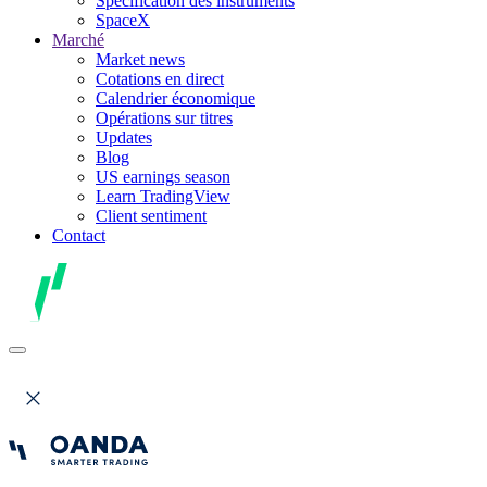
Spécification des instruments
SpaceX
Marché
Market news
Cotations en direct
Calendrier économique
Opérations sur titres
Updates
Blog
US earnings season
Learn TradingView
Client sentiment
Contact