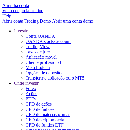
A minha conta
Venha negociar online
Help
Abrir conta
Trading
Demo
Abrir uma conta demo
Investir
Conta OANDA
OANDA stocks account
TradingView
Taxas de juro
Aplicação móvel
Cliente profissional
MetaTrader 5
Opções de depósito
Transferir a aplicação ou o MT5
Onde investir
Forex
Ações
ETFs
CFD de ações
CFD de índices
CFD de matérias-primas
CFD de criptomoeda
CFD de fundos ETF