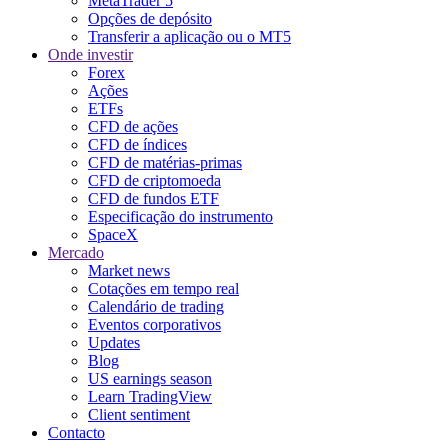
MetaTrader 5
Opções de depósito
Transferir a aplicação ou o MT5
Onde investir
Forex
Ações
ETFs
CFD de ações
CFD de índices
CFD de matérias-primas
CFD de criptomoeda
CFD de fundos ETF
Especificação do instrumento
SpaceX
Mercado
Market news
Cotações em tempo real
Calendário de trading
Eventos corporativos
Updates
Blog
US earnings season
Learn TradingView
Client sentiment
Contacto