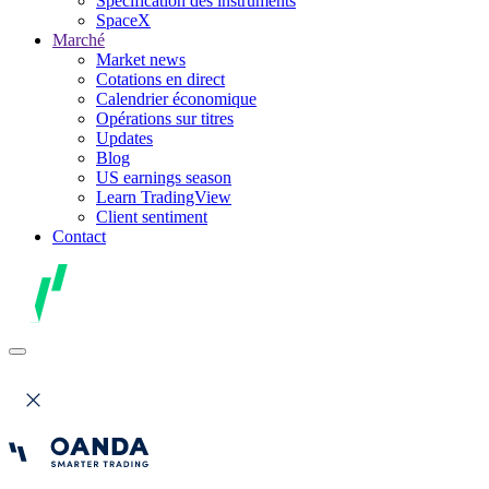
Spécification des instruments
SpaceX
Marché
Market news
Cotations en direct
Calendrier économique
Opérations sur titres
Updates
Blog
US earnings season
Learn TradingView
Client sentiment
Contact