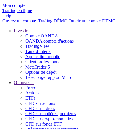
Mon compte
Trading en ligne
Help
Ouvrez un compte.
Trading
DÉMO
Ouvrir un compte DÉMO
Investir
Compte OANDA
OANDA compte d'actions
TradingView
Taux d’intérêt
Application mobile
Client professionnel
MetaTrader 5
Options de dépôt
Télécharger app ou MT5
Où investir
Forex
Actions
ETFs
CFD sur actions
CFD sur indices
CFD sur matières premières
CFD sur crypto-monnaies
CFD sur fonds ETF