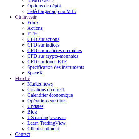
MetaTrader 5
Options de dépôt
Télécharger app ou MT5
Où investir
Forex
Actions
ETFs
CFD sur actions
CFD sur indices
CFD sur matières premières
CFD sur crypto-monnaies
CFD sur fonds ETF
Spécification des instruments
SpaceX
Marché
Market news
Cotations en direct
Calendrier économique
Opérations sur titres
Updates
Blog
US earnings season
Learn TradingView
Client sentiment
Contact