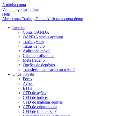
A minha conta
Venha negociar online
Help
Abrir conta
Trading
Demo
Abrir uma conta demo
Investir
Conta OANDA
OANDA stocks account
TradingView
Taxas de juro
Aplicação móvel
Cliente profissional
MetaTrader 5
Opções de depósito
Transferir a aplicação ou o MT5
Onde investir
Forex
Ações
ETFs
CFD de ações
CFD de índices
CFD de matérias-primas
CFD de criptomoeda
CFD de fundos ETF