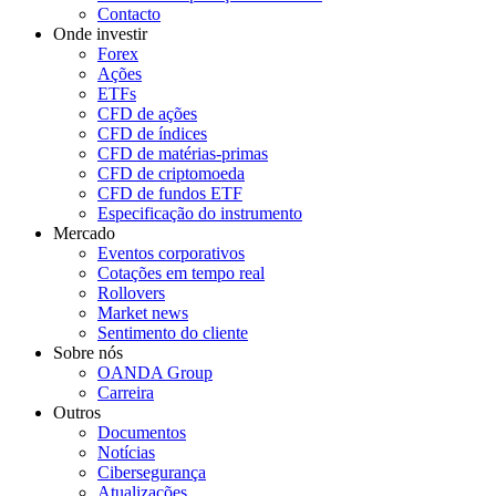
Contacto
Onde investir
Forex
Ações
ETFs
CFD de ações
CFD de índices
CFD de matérias-primas
CFD de criptomoeda
CFD de fundos ETF
Especificação do instrumento
Mercado
Eventos corporativos
Cotações em tempo real
Rollovers
Market news
Sentimento do cliente
Sobre nós
OANDA Group
Carreira
Outros
Documentos
Notícias
Cibersegurança
Atualizações