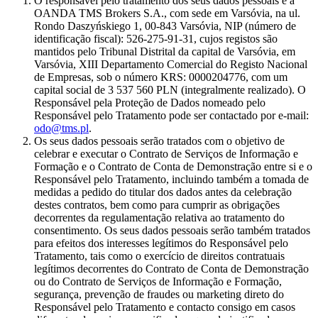
O responsável pelo tratamento dos seus dados pessoais é a
OANDA TMS Brokers S.A., com sede em Varsóvia, na ul.
Rondo Daszyńskiego 1, 00-843 Varsóvia, NIP (número de
identificação fiscal): 526-275-91-31, cujos registos são
mantidos pelo Tribunal Distrital da capital de Varsóvia, em
Varsóvia, XIII Departamento Comercial do Registo Nacional
de Empresas, sob o número KRS: 0000204776, com um
capital social de 3 537 560 PLN (integralmente realizado). O
Responsável pela Proteção de Dados nomeado pelo
Responsável pelo Tratamento pode ser contactado por e-mail:
odo@tms.pl
.
Os seus dados pessoais serão tratados com o objetivo de
celebrar e executar o Contrato de Serviços de Informação e
Formação e o Contrato de Conta de Demonstração entre si e o
Responsável pelo Tratamento, incluindo também a tomada de
medidas a pedido do titular dos dados antes da celebração
destes contratos, bem como para cumprir as obrigações
decorrentes da regulamentação relativa ao tratamento do
consentimento. Os seus dados pessoais serão também tratados
para efeitos dos interesses legítimos do Responsável pelo
Tratamento, tais como o exercício de direitos contratuais
legítimos decorrentes do Contrato de Conta de Demonstração
ou do Contrato de Serviços de Informação e Formação,
segurança, prevenção de fraudes ou marketing direto do
Responsável pelo Tratamento e contacto consigo em casos