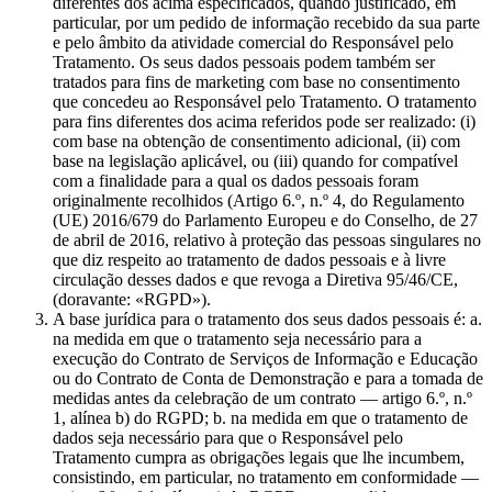
diferentes dos acima especificados, quando justificado, em
particular, por um pedido de informação recebido da sua parte
e pelo âmbito da atividade comercial do Responsável pelo
Tratamento. Os seus dados pessoais podem também ser
tratados para fins de marketing com base no consentimento
que concedeu ao Responsável pelo Tratamento. O tratamento
para fins diferentes dos acima referidos pode ser realizado: (i)
com base na obtenção de consentimento adicional, (ii) com
base na legislação aplicável, ou (iii) quando for compatível
com a finalidade para a qual os dados pessoais foram
originalmente recolhidos (Artigo 6.º, n.º 4, do Regulamento
(UE) 2016/679 do Parlamento Europeu e do Conselho, de 27
de abril de 2016, relativo à proteção das pessoas singulares no
que diz respeito ao tratamento de dados pessoais e à livre
circulação desses dados e que revoga a Diretiva 95/46/CE,
(doravante: «RGPD»).
A base jurídica para o tratamento dos seus dados pessoais é: a.
na medida em que o tratamento seja necessário para a
execução do Contrato de Serviços de Informação e Educação
ou do Contrato de Conta de Demonstração e para a tomada de
medidas antes da celebração de um contrato — artigo 6.º, n.º
1, alínea b) do RGPD; b. na medida em que o tratamento de
dados seja necessário para que o Responsável pelo
Tratamento cumpra as obrigações legais que lhe incumbem,
consistindo, em particular, no tratamento em conformidade —