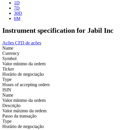
1D
7D
30D
6M
Instrument specification for Jabil Inc
Ações
CFD de ações
Name
Currency
Symbol
Valor mínimo da ordem
Ticker
Horário de negociação
Type
Hours of accepting orders
ISIN
Name
Valor mínimo da ordem
Descrição
Valor máximo da ordem
Passo da transação
Type
Horário de negociação