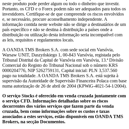
neste produto pode perder algum ou todo o dinheiro que investir.
Portanto, os CFD e o Forex podem não ser adequados para todos os
investidores. Certifique-se de que compreende os riscos envolvidos
e, se necessário, procure aconselhamento independente. A
informação contida neste website não se dirige a destinatários de um
país específico e não se destina à distribuição a países onde a
distribuição ou utilização desta informação seria incompatível com
as leis, requisitos e regulamentos locais.
A OANDA TMS Brokers S.A. com sede social em Varsóvia,
Warsaw UNIT, Daszyńskiego 1, 00-843 Varsóvia, registada pelo
Tribunal Distrital da Capital de Varsóvia em Varsóvia, 13.ª Divisão
Comercial do Registo do Tribunal Nacional sob o número KRS
0000204776, NIP 5262759131, Capital inicial: PLN 3,537.560
pago na totalidade. A OANDA TMS Brokers S.A. está sujeita à
supervisão da Autoridade de Supervisão Financeira Polaca com base
numa autorização de 26 de abril de 2004 (KPWiG-4021-54-1/2004).
O serviço Stocks é oferecido em venda cruzada juntamente com
o serviço CFD. Informações detalhadas sobre os riscos
decorrentes dos vários serviços que fazem parte da venda
cruzada, bem como informações sobre os custos e taxas
associados a estes serviços, estão disponíveis em OANDA TMS
Brokers, na secção Documentos.