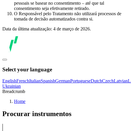
pessoais se basear no consentimento – até que tal
consentimento seja efetivamente retirado.
O Responsável pelo Tratamento não utilizará processos de
tomada de decisão automatizados contra si.
Data da última atualização: 4 de março de 2026.
Select your language
English
French
Italian
Spanish
German
Portuguese
Dutch
Czech
Latvian
L
Ukrainian
Breadcrumb
Home
Procurar instrumentos