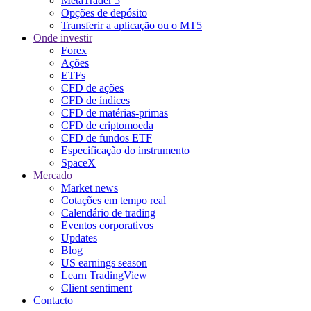
MetaTrader 5
Opções de depósito
Transferir a aplicação ou o MT5
Onde investir
Forex
Ações
ETFs
CFD de ações
CFD de índices
CFD de matérias-primas
CFD de criptomoeda
CFD de fundos ETF
Especificação do instrumento
SpaceX
Mercado
Market news
Cotações em tempo real
Calendário de trading
Eventos corporativos
Updates
Blog
US earnings season
Learn TradingView
Client sentiment
Contacto