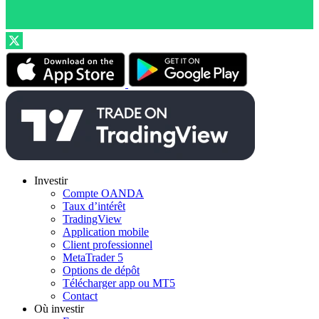
Investir
Compte OANDA
Taux d’intérêt
TradingView
Application mobile
Client professionnel
MetaTrader 5
Options de dépôt
Télécharger app ou MT5
Contact
Où investir