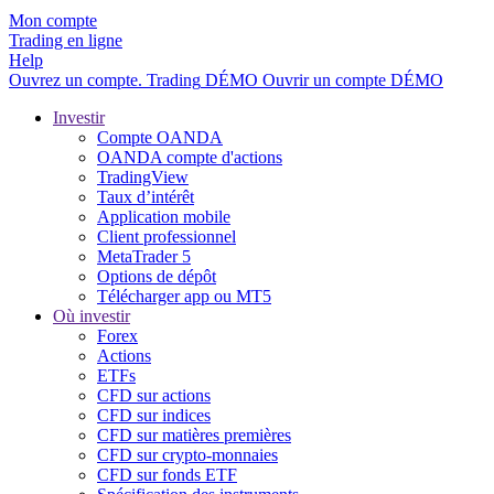
Mon compte
Trading en ligne
Help
Ouvrez un compte.
Trading
DÉMO
Ouvrir un compte DÉMO
Investir
Compte OANDA
OANDA compte d'actions
TradingView
Taux d’intérêt
Application mobile
Client professionnel
MetaTrader 5
Options de dépôt
Télécharger app ou MT5
Où investir
Forex
Actions
ETFs
CFD sur actions
CFD sur indices
CFD sur matières premières
CFD sur crypto-monnaies
CFD sur fonds ETF