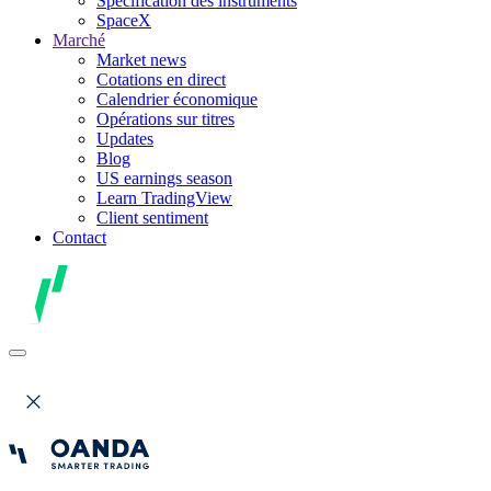
Spécification des instruments
SpaceX
Marché
Market news
Cotations en direct
Calendrier économique
Opérations sur titres
Updates
Blog
US earnings season
Learn TradingView
Client sentiment
Contact