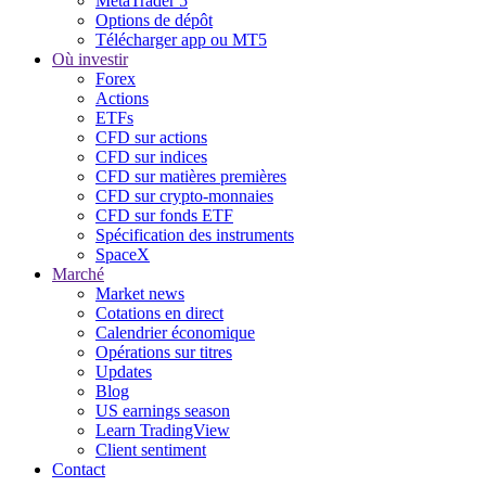
MetaTrader 5
Options de dépôt
Télécharger app ou MT5
Où investir
Forex
Actions
ETFs
CFD sur actions
CFD sur indices
CFD sur matières premières
CFD sur crypto-monnaies
CFD sur fonds ETF
Spécification des instruments
SpaceX
Marché
Market news
Cotations en direct
Calendrier économique
Opérations sur titres
Updates
Blog
US earnings season
Learn TradingView
Client sentiment
Contact