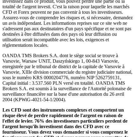
investissez dans ce produit, vous pouvez perdre une partie ou la
totalité de l'argent investi. C'est la raison pour laquelle les marchés
CFD et Forex peuvent ne pas convenir à tous les investisseurs.
Assurez-vous de comprendre les risques et, si nécessaire, demandez
un avis indépendant. Les informations reprises sur ce site web ne
s'adressent pas aux destinataires d'un pays spécifique et ne sont pas
destinées à être diffusées dans des pays où leur diffusion ou
utilisation serait incompatible avec les lois, exigences et
réglementations locales.
OANDA TMS Brokers S.A. dont le siège social se trouve à
Varsovie, Warsaw UNIT, Daszyńskiego 1, 00-843 Varsovie,
enregistrée par le tribunal de district de la capitale de Varsovie à
Varsovie, XIIIe division commerciale du registre judiciaire national,
sous le numéro KRS 0000204776, numéro NIP 5262759131,
Capital initial : 3.537.560 PLN versé en totalité. OANDA TMS
Brokers S.A. est soumis à la surveillance de l'Autorité polonaise de
surveillance financière sur la base d'une autorisation du 26 avril
2004 (KPWiG-4021-54-1/2004).
Les CFD sont des instruments complexes et comportent un
risque élevé de perdre rapidement de l'argent en raison de
l'effet de levier. 76% des investisseurs particuliers perdent de
l'argent lorsqu'ils investissent dans des CFD avec ce
fournisseur. Vous devez vous demander si vous comprenez le