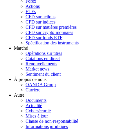
Forex
Actions
ETFs
CFD sur actions
CFD sur indices
CFD sur matières premières
CFD sur crypto-monnaies
CFD sur fonds ETF
Spécification des instruments
Marché
Opérations sur titres
Cotations en direct
Renouvellements
Market news
Sentiment du client
À propos de nous
OANDA Group
Carrière
Autre
Documents
Actualité
Cybersécurité
Mises à jour
Clause de non-responsabilité
Informations juridiques