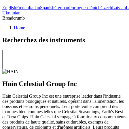
English
French
Italian
Spanish
German
Portuguese
Dutch
Czech
Latvian
L
Ukrainian
Breadcrumb
Home
Recherchez des instruments
Hain Celestial Group Inc
Hain Celestial Group Inc est une entreprise leader dans l'industrie
des produits biologiques et naturels, opérant dans l'alimentation, les
boissons et les soins personnels. Leur portefeuille comprend des
marques bien connues telles que Celestial Seasonings, Earth's Best
et Terra Chips. Hain Celestial s'engage à fournir aux consommateurs
des produits de haute qualité, sains et durables, exempts de
conservateurs, de colorants et d'arômes artificiels. Leurs produits