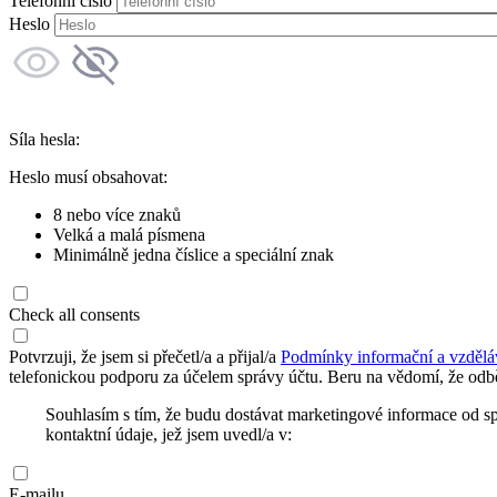
Telefonní číslo
Heslo
Síla hesla:
Heslo musí obsahovat:
8 nebo více znaků
Velká a malá písmena
Minimálně jedna číslice a speciální znak
Check all consents
Potvrzuji, že jsem si přečetl/a a přijal/a
Podmínky informační a vzdělá
telefonickou podporu za účelem správy účtu. Beru na vědomí, že odbě
Souhlasím s tím, že budu dostávat marketingové informace od s
kontaktní údaje, jež jsem uvedl/a v:
E-mailu