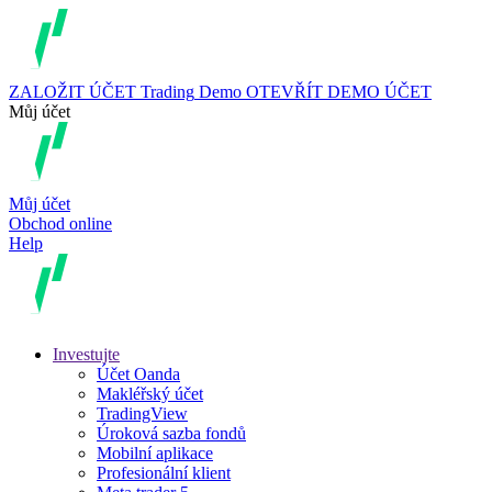
ZALOŽIT ÚČET
Trading
Demo
OTEVŘÍT DEMO ÚČET
Můj účet
Můj účet
Obchod online
Help
Investujte
Účet Oanda
Makléřský účet
TradingView
Úroková sazba fondů
Mobilní aplikace
Profesionální klient