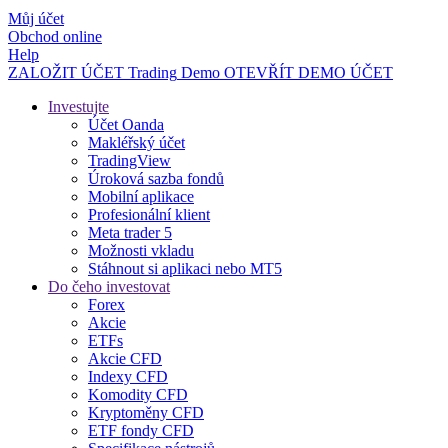
Můj účet
Obchod online
Help
ZALOŽIT ÚČET
Trading
Demo
OTEVŘÍT DEMO ÚČET
Investujte
Účet Oanda
Makléřský účet
TradingView
Úroková sazba fondů
Mobilní aplikace
Profesionální klient
Meta trader 5
Možnosti vkladu
Stáhnout si aplikaci nebo MT5
Do čeho investovat
Forex
Akcie
ETFs
Akcie CFD
Indexy CFD
Komodity CFD
Kryptoměny CFD
ETF fondy CFD