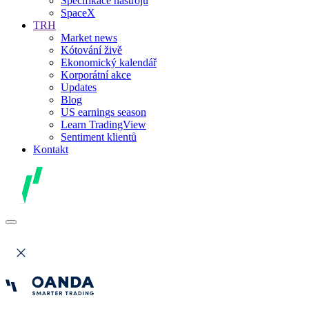
Specifikace nástrojů
SpaceX
TRH
Market news
Kótování živě
Ekonomický kalendář
Korporátní akce
Updates
Blog
US earnings season
Learn TradingView
Sentiment klientů
Kontakt