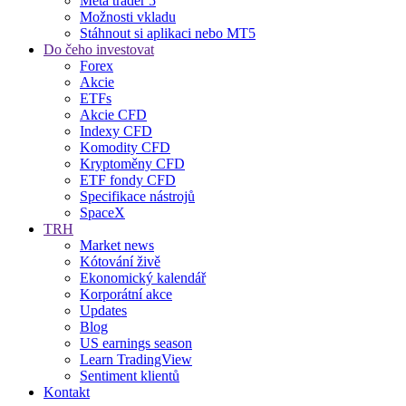
Meta trader 5
Možnosti vkladu
Stáhnout si aplikaci nebo MT5
Do čeho investovat
Forex
Akcie
ETFs
Akcie CFD
Indexy CFD
Komodity CFD
Kryptoměny CFD
ETF fondy CFD
Specifikace nástrojů
SpaceX
TRH
Market news
Kótování živě
Ekonomický kalendář
Korporátní akce
Updates
Blog
US earnings season
Learn TradingView
Sentiment klientů
Kontakt