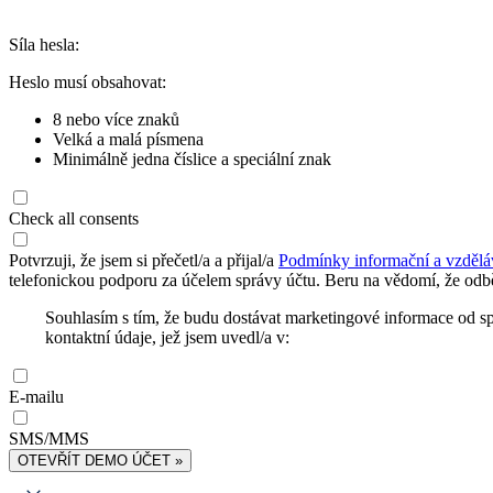
Síla hesla:
Heslo musí obsahovat:
8 nebo více znaků
Velká a malá písmena
Minimálně jedna číslice a speciální znak
Check all consents
Potvrzuji, že jsem si přečetl/a a přijal/a
Podmínky informační a vzdělá
telefonickou podporu za účelem správy účtu. Beru na vědomí, že odbě
Souhlasím s tím, že budu dostávat marketingové informace od s
kontaktní údaje, jež jsem uvedl/a v:
E-mailu
SMS/MMS
OTEVŘÍT DEMO ÚČET »