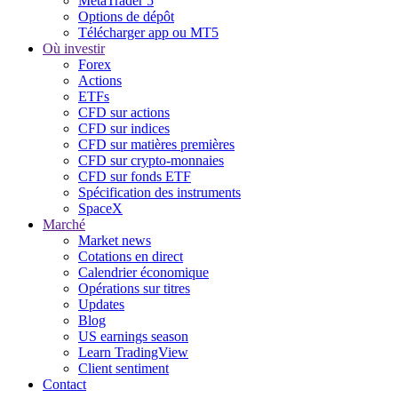
MetaTrader 5
Options de dépôt
Télécharger app ou MT5
Où investir
Forex
Actions
ETFs
CFD sur actions
CFD sur indices
CFD sur matières premières
CFD sur crypto-monnaies
CFD sur fonds ETF
Spécification des instruments
SpaceX
Marché
Market news
Cotations en direct
Calendrier économique
Opérations sur titres
Updates
Blog
US earnings season
Learn TradingView
Client sentiment
Contact