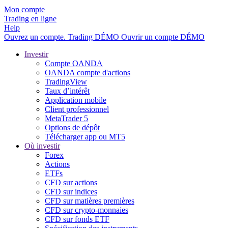
Mon compte
Trading en ligne
Help
Ouvrez un compte.
Trading
DÉMO
Ouvrir un compte DÉMO
Investir
Compte OANDA
OANDA compte d'actions
TradingView
Taux d’intérêt
Application mobile
Client professionnel
MetaTrader 5
Options de dépôt
Télécharger app ou MT5
Où investir
Forex
Actions
ETFs
CFD sur actions
CFD sur indices
CFD sur matières premières
CFD sur crypto-monnaies
CFD sur fonds ETF