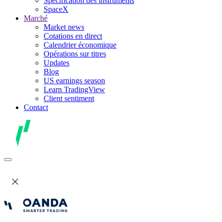
Spécification des instruments
SpaceX
Marché
Market news
Cotations en direct
Calendrier économique
Opérations sur titres
Updates
Blog
US earnings season
Learn TradingView
Client sentiment
Contact