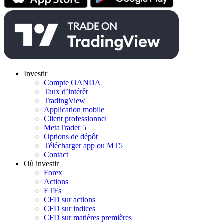
Investir
Compte OANDA
Taux d’intérêt
TradingView
Application mobile
Client professionnel
MetaTrader 5
Options de dépôt
Télécharger app ou MT5
Contact
Où investir
Forex
Actions
ETFs
CFD sur actions
CFD sur indices
CFD sur matières premières