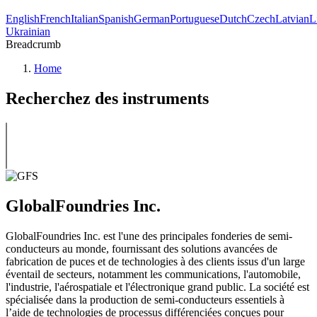
English
French
Italian
Spanish
German
Portuguese
Dutch
Czech
Latvian
L
Ukrainian
Breadcrumb
Home
Recherchez des instruments
GlobalFoundries Inc.
GlobalFoundries Inc. est l'une des principales fonderies de semi-
conducteurs au monde, fournissant des solutions avancées de
fabrication de puces et de technologies à des clients issus d'un large
éventail de secteurs, notamment les communications, l'automobile,
l'industrie, l'aérospatiale et l'électronique grand public. La société est
spécialisée dans la production de semi-conducteurs essentiels à
l’aide de technologies de processus différenciées conçues pour