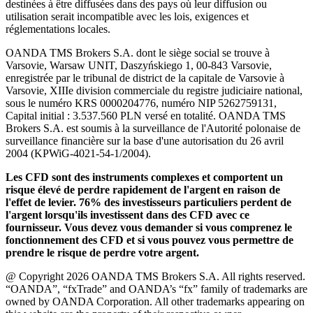
destinées à être diffusées dans des pays où leur diffusion ou
utilisation serait incompatible avec les lois, exigences et
réglementations locales.
OANDA TMS Brokers S.A. dont le siège social se trouve à
Varsovie, Warsaw UNIT, Daszyńskiego 1, 00-843 Varsovie,
enregistrée par le tribunal de district de la capitale de Varsovie à
Varsovie, XIIIe division commerciale du registre judiciaire national,
sous le numéro KRS 0000204776, numéro NIP 5262759131,
Capital initial : 3.537.560 PLN versé en totalité. OANDA TMS
Brokers S.A. est soumis à la surveillance de l'Autorité polonaise de
surveillance financière sur la base d'une autorisation du 26 avril
2004 (KPWiG-4021-54-1/2004).
Les CFD sont des instruments complexes et comportent un
risque élevé de perdre rapidement de l'argent en raison de
l'effet de levier. 76% des investisseurs particuliers perdent de
l'argent lorsqu'ils investissent dans des CFD avec ce
fournisseur. Vous devez vous demander si vous comprenez le
fonctionnement des CFD et si vous pouvez vous permettre de
prendre le risque de perdre votre argent.
@ Copyright 2026 OANDA TMS Brokers S.A. All rights reserved.
“OANDA”, “fxTrade” and OANDA’s “fx” family of trademarks are
owned by OANDA Corporation. All other trademarks appearing on