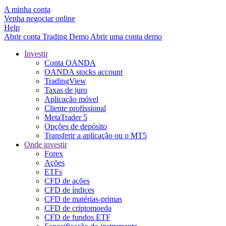
A minha conta
Venha negociar online
Help
Abrir conta
Trading
Demo
Abrir uma conta demo
Investir
Conta OANDA
OANDA stocks account
TradingView
Taxas de juro
Aplicação móvel
Cliente profissional
MetaTrader 5
Opções de depósito
Transferir a aplicação ou o MT5
Onde investir
Forex
Ações
ETFs
CFD de ações
CFD de índices
CFD de matérias-primas
CFD de criptomoeda
CFD de fundos ETF