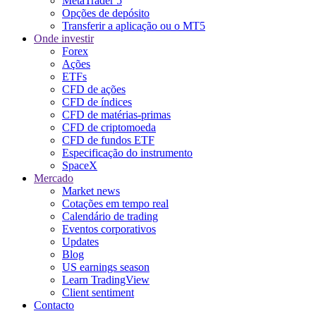
MetaTrader 5
Opções de depósito
Transferir a aplicação ou o MT5
Onde investir
Forex
Ações
ETFs
CFD de ações
CFD de índices
CFD de matérias-primas
CFD de criptomoeda
CFD de fundos ETF
Especificação do instrumento
SpaceX
Mercado
Market news
Cotações em tempo real
Calendário de trading
Eventos corporativos
Updates
Blog
US earnings season
Learn TradingView
Client sentiment
Contacto