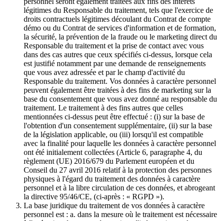
personnel seront également traitées aux fins des intérêts
légitimes du Responsable du traitement, tels que l'exercice de
droits contractuels légitimes découlant du Contrat de compte
démo ou du Contrat de services d'information et de formation,
la sécurité, la prévention de la fraude ou le marketing direct du
Responsable du traitement et la prise de contact avec vous
dans des cas autres que ceux spécifiés ci-dessus, lorsque cela
est justifié notamment par une demande de renseignements
que vous avez adressée et par le champ d'activité du
Responsable du traitement. Vos données à caractère personnel
peuvent également être traitées à des fins de marketing sur la
base du consentement que vous avez donné au responsable du
traitement. Le traitement à des fins autres que celles
mentionnées ci-dessus peut être effectué : (i) sur la base de
l'obtention d'un consentement supplémentaire, (ii) sur la base
de la législation applicable, ou (iii) lorsqu'il est compatible
avec la finalité pour laquelle les données à caractère personnel
ont été initialement collectées (Article 6, paragraphe 4, du
règlement (UE) 2016/679 du Parlement européen et du
Conseil du 27 avril 2016 relatif à la protection des personnes
physiques à l'égard du traitement des données à caractère
personnel et à la libre circulation de ces données, et abrogeant
la directive 95/46/CE, (ci-après : « RGPD »).
La base juridique du traitement de vos données à caractère
personnel est : a. dans la mesure où le traitement est nécessaire