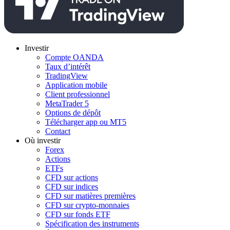
Investir
Compte OANDA
Taux d’intérêt
TradingView
Application mobile
Client professionnel
MetaTrader 5
Options de dépôt
Télécharger app ou MT5
Contact
Où investir
Forex
Actions
ETFs
CFD sur actions
CFD sur indices
CFD sur matières premières
CFD sur crypto-monnaies
CFD sur fonds ETF
Spécification des instruments