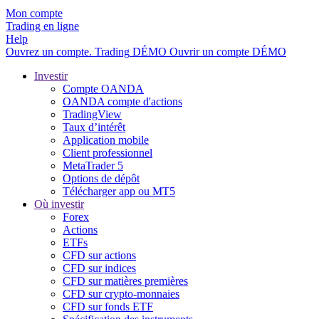
Mon compte
Trading en ligne
Help
Ouvrez un compte.
Trading
DÉMO
Ouvrir un compte DÉMO
Investir
Compte OANDA
OANDA compte d'actions
TradingView
Taux d’intérêt
Application mobile
Client professionnel
MetaTrader 5
Options de dépôt
Télécharger app ou MT5
Où investir
Forex
Actions
ETFs
CFD sur actions
CFD sur indices
CFD sur matières premières
CFD sur crypto-monnaies
CFD sur fonds ETF