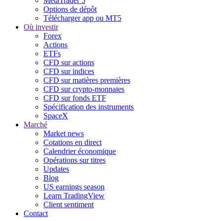
MetaTrader 5
Options de dépôt
Télécharger app ou MT5
Où investir
Forex
Actions
ETFs
CFD sur actions
CFD sur indices
CFD sur matières premières
CFD sur crypto-monnaies
CFD sur fonds ETF
Spécification des instruments
SpaceX
Marché
Market news
Cotations en direct
Calendrier économique
Opérations sur titres
Updates
Blog
US earnings season
Learn TradingView
Client sentiment
Contact