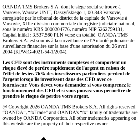
OANDA TMS Brokers S.A. dont le siège social se trouve à
Varsovie, Warsaw UNIT, Daszyńskiego 1, 00-843 Varsovie,
enregistrée par le tribunal de district de la capitale de Varsovie à
Varsovie, XIIIe division commerciale du registre judiciaire national,
sous le numéro KRS 0000204776, numéro NIP 5262759131,
Capital initial : 3.537.560 PLN versé en totalité. OANDA TMS
Brokers S.A. est soumis à la surveillance de l'Autorité polonaise de
surveillance financière sur la base d'une autorisation du 26 avril
2004 (KPWiG-4021-54-1/2004).
Les CFD sont des instruments complexes et comportent un
risque élevé de perdre rapidement de l'argent en raison de
l'effet de levier. 76% des investisseurs particuliers perdent de
l'argent lorsqu'ils investissent dans des CFD avec ce
fournisseur. Vous devez vous demander si vous comprenez le
fonctionnement des CFD et si vous pouvez vous permettre de
prendre le risque de perdre votre argent.
@ Copyright 2026 OANDA TMS Brokers S.A. All rights reserved.
“OANDA”, “fxTrade” and OANDA’s “fx” family of trademarks are
owned by OANDA Corporation. All other trademarks appearing on
this website are the property of their respective owner.