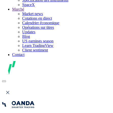
Spécification des instruments
SpaceX
Marché
Market news
Cotations en direct
Calendrier économique
Opérations sur titres
Updates
Blog
US earnings season
Learn TradingView
Client sentiment
Contact