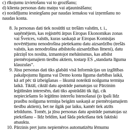
c) rīkojumu izvietošanu vai to grozīšanu;
d) klienta personas datu maiņu vai atjaunināšanu;
e) norādījumu iesniegšanu par naudas iemaksu vai izņemšanu no
naudas konta.
Ja personas dati tiek nosūtīti uz trešām valstīm, t. i.,
saņēmējiem, kas reģistrēti ārpus Eiropas Ekonomikas zonas
vai Šveices, valstīs, kuras saskaņā ar Eiropas Komisijas
novērtējumu nenodrošina pietiekamu datu aizsardzību (trešās
valstis, kas nenodrošina atbilstošu aizsardzības līmeni), datu
pārziņš tos nosūta, izmantojot mehānismus, kas atbilst
piemērojamajiem tiesību aktiem, tostarp ES „standarta līguma
klauzulas“.
Jūsu personas dati tiks glabāti visā Informācijas un izglītības
pakalpojumu līguma vai Demo konta līguma darbības laikā,
kā arī pēc tā izbeigšanas – likumā noteiktā noilguma termiņa
laikā. Tiktāl, ciktāl datu apstrāde pamatojas uz Pārzinim
leģitīmām interesēm, dati tiks apstrādāti tik ilgi, cik
nepieciešams šo leģitīmo interešu īstenošanai (jo īpaši līdz
prasību noilguma termiņa beigām saskaņā ar piemērojamajiem
tiesību aktiem), bet ne ilgāk par laiku, kamēr tiek atzīts
iebildums. Tomēr, ja jūsu personas datu apstrāde pamatojas uz
piekrišanu – līdz brīdim, kad šāda piekrišana tiek faktiski
atsaukta.
Pārzinis pret jums nepiemēros automatizētu lēmumu