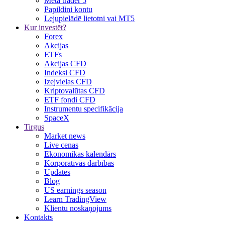
Meta trader 5
Papildini kontu
Lejupielādē lietotni vai MT5
Kur investēt?
Forex
Akcijas
ETFs
Akcijas CFD
Indeksi CFD
Izejvielas CFD
Kriptovalūtas CFD
ETF fondi CFD
Instrumentu specifikācija
SpaceX
Tirgus
Market news
Live cenas
Ekonomikas kalendārs
Korporatīvās darbības
Updates
Blog
US earnings season
Learn TradingView
Klientu noskaņojums
Kontakts