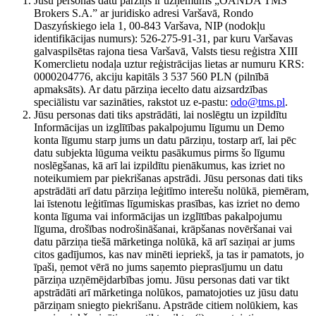
Jūsu personas datu pārziņš ir uzņēmums „OANDA TMS
Brokers S.A.” ar juridisko adresi Varšavā, Rondo
Daszyńskiego iela 1, 00-843 Varšava, NIP (nodokļu
identifikācijas numurs): 526-275-91-31, par kuru Varšavas
galvaspilsētas rajona tiesa Varšavā, Valsts tiesu reģistra XIII
Komerclietu nodaļa uztur reģistrācijas lietas ar numuru KRS:
0000204776, akciju kapitāls 3 537 560 PLN (pilnībā
apmaksāts). Ar datu pārziņa iecelto datu aizsardzības
speciālistu var sazināties, rakstot uz e-pastu:
odo@tms.pl
.
Jūsu personas dati tiks apstrādāti, lai noslēgtu un izpildītu
Informācijas un izglītības pakalpojumu līgumu un Demo
konta līgumu starp jums un datu pārziņu, tostarp arī, lai pēc
datu subjekta lūguma veiktu pasākumus pirms šo līgumu
noslēgšanas, kā arī lai izpildītu pienākumus, kas izriet no
noteikumiem par piekrišanas apstrādi. Jūsu personas dati tiks
apstrādāti arī datu pārziņa leģitīmo interešu nolūkā, piemēram,
lai īstenotu leģitīmas līgumiskas prasības, kas izriet no demo
konta līguma vai informācijas un izglītības pakalpojumu
līguma, drošības nodrošināšanai, krāpšanas novēršanai vai
datu pārziņa tiešā mārketinga nolūkā, kā arī saziņai ar jums
citos gadījumos, kas nav minēti iepriekš, ja tas ir pamatots, jo
īpaši, ņemot vērā no jums saņemto pieprasījumu un datu
pārziņa uzņēmējdarbības jomu. Jūsu personas dati var tikt
apstrādāti arī mārketinga nolūkos, pamatojoties uz jūsu datu
pārziņam sniegto piekrišanu. Apstrāde citiem nolūkiem, kas