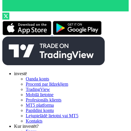
investē
Oanda konts
Procenti par līdzekļiem
TradingView
Mobilā lietotne
Profesionāls klients
MT5 platforma
Papildini kontu
Lejupielādē lietotni vai MT5
Kontakts
Kur investēt?