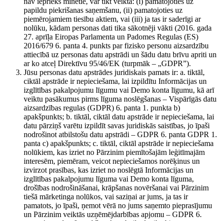
nav iepriekš minētie, var tikt veikta: (i) pamatojoties uz
papildu piekrišanas saņemšanu, (ii) pamatojoties uz
piemērojamiem tiesību aktiem, vai (iii) ja tas ir saderīgi ar
nolūku, kādam personas dati tika sākotnēji vākti (2016. gada
27. aprīļa Eiropas Parlamenta un Padomes Regulas (ES)
2016/679 6. panta 4. punkts par fizisko personu aizsardzību
attiecībā uz personas datu apstrādi un šādu datu brīvu apriti un
ar ko atceļ Direktīvu 95/46/EK (turpmāk – „GDPR”).
Jūsu personas datu apstrādes juridiskais pamats ir: a. tiktāl,
ciktāl apstrāde ir nepieciešama, lai izpildītu Informācijas un
izglītības pakalpojumu līgumu vai Demo konta līgumu, kā arī
veiktu pasākumus pirms līguma noslēgšanas – Vispārīgās datu
aizsardzības regulas (GDPR) 6. panta 1. punkta b)
apakšpunkts; b. tiktāl, ciktāl datu apstrāde ir nepieciešama, lai
datu pārziņš varētu izpildīt savas juridiskās saistības, jo īpaši
nodrošinot atbilstošu datu apstrādi – GDPR 6. panta GDPR 1.
panta c) apakšpunkts; c. tiktāl, ciktāl apstrāde ir nepieciešama
nolūkiem, kas izriet no Pārzinim piemītošajām leģitīmajām
interesēm, piemēram, veicot nepieciešamos norēķinus un
izvirzot prasības, kas izriet no noslēgtā Informācijas un
izglītības pakalpojumu līguma vai Demo konta līguma,
drošības nodrošināšanai, krāpšanas novēršanai vai Pārzinim
tiešā mārketinga nolūkos, vai saziņai ar jums, ja tas ir
pamatots, jo īpaši, ņemot vērā no jums saņemto pieprasījumu
un Pārzinim veiktās uzņēmējdarbības apjomu – GDPR 6.