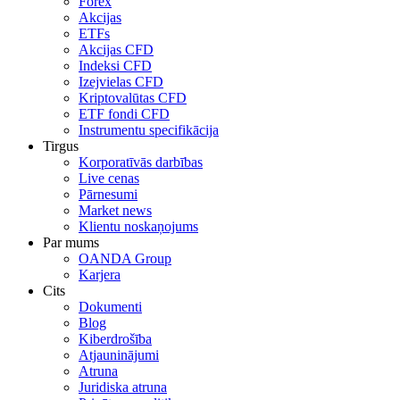
Forex
Akcijas
ETFs
Akcijas CFD
Indeksi CFD
Izejvielas CFD
Kriptovalūtas CFD
ETF fondi CFD
Instrumentu specifikācija
Tirgus
Korporatīvās darbības
Live cenas
Pārnesumi
Market news
Klientu noskaņojums
Par mums
OANDA Group
Karjera
Cits
Dokumenti
Blog
Kiberdrošība
Atjauninājumi
Atruna
Juridiska atruna