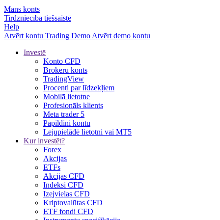
Mans konts
Tirdzniecība tiešsaistē
Help
Atvērt kontu
Trading
Demo
Atvērt demo kontu
Investē
Konto CFD
Brokeru konts
TradingView
Procenti par līdzekļiem
Mobilā lietotne
Profesionāls klients
Meta trader 5
Papildini kontu
Lejupielādē lietotni vai MT5
Kur investēt?
Forex
Akcijas
ETFs
Akcijas CFD
Indeksi CFD
Izejvielas CFD
Kriptovalūtas CFD
ETF fondi CFD