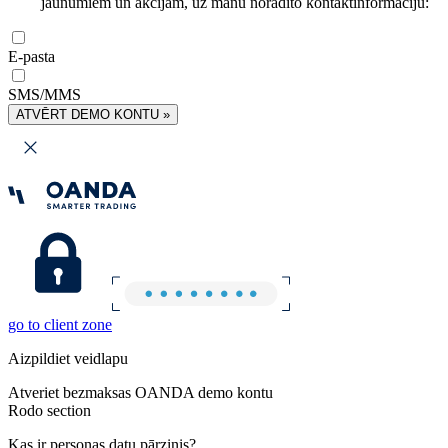
jaunumiem un akcijām, uz manu norādīto kontaktinformāciju:
E-pasta
SMS/MMS
ATVĒRT DEMO KONTU »
go to client zone
Aizpildiet veidlapu
Atveriet bezmaksas OANDA demo kontu
Rodo section
Kas ir personas datu pārzinis?