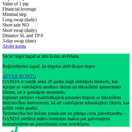
Value of 1 pip
Financial leverage
Minimal step
Long swap (daily)
Short sale
NO
Short swap (daily)
Distance SL and TP
0
3-day swap (date)
Atvērt kontu
Sāciet tirgot tagad ar ātru konta atvēršanu.
Reģistrējieties tagad, lai tirgotos aktīvākajos tirgos
ATVER KONTU
OANDA ir vairāk nekā 20 gadus tirgū strādājošs brokeris, kas
lepojas ar vadošajiem analīzes rīkiem un tūkstošiem apmierinātu
klientu, un ir godalgots starpnieks.
Iegūstiet piekļuvi visaktīvākajiem pasaules tirgiem ar tūkstošiem
tirdzniecības instrumentu, kā arī vadošajiem tehniskajiem rīkiem, kas
palīdz veikt analīzi.
Tirdzniecība bez liekām izmaksām un pilnīga cenu pārredzamība -
OANDA piedāvā nulles komisijas maksu par galvenajiem
instrumentiem un pārredzamu cenu noteikšanu.