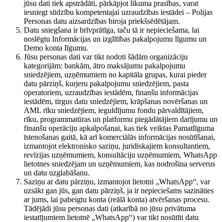
jūsu dati tiek apstrādāti, pārkāpjot likuma prasības, varat
iesniegt sūdzību kompetentajai uzraudzības iestādei – Polijas
Personas datu aizsardzības biroja priekšsēdētājam.
Datu sniegšana ir brīvprātīga, taču tā ir nepieciešama, lai
noslēgtu Informācijas un izglītības pakalpojumu līgumu un
Demo konta līgumu.
Jūsu personas dati var tikt nodoti šādām organizāciju
kategorijām: bankām, ātro maksājumu pakalpojumu
sniedzējiem, uzņēmumiem no kapitāla grupas, kurai pieder
datu pārziņš, kurjeru pakalpojumu sniedzējiem, pasta
operatoriem, uzraudzības iestādēm, finanšu informācijas
iestādēm, tirgus datu sniedzējiem, krāpšanas novēršanas un
AML rīku sniedzējiem, ieguldījumu fondu pārvaldītājiem,
rīku, programmatūras un platformu piegādātājiem darījumu un
finanšu operāciju apkalpošanai, kas tiek veiktas Pamatlīguma
īstenošanas gaitā, kā arī komerciālās informācijas nosūtīšanai,
izmantojot elektronisko saziņu, juridiskajiem konsultantiem,
revīzijas uzņēmumiem, konsultāciju uzņēmumiem, WhatsApp
lietotnes sniedzējam un uzņēmumiem, kas nodrošina serverus
un datu uzglabāšanu.
Saziņu ar datu pārziņu, izmantojot lietotni „WhatsApp“, var
uzsākt gan jūs, gan datu pārziņš, ja ir nepieciešams sazināties
ar jums, lai pabeigtu konta (reālā konta) atvēršanas procesu.
Tādējādi jūsu personas dati (atkarībā no jūsu privātuma
iestatījumiem lietotnē „WhatsApp“) var tikt nosūtīti datu