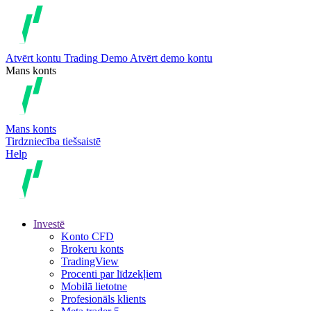
Atvērt kontu
Trading
Demo
Atvērt demo kontu
Mans konts
Mans konts
Tirdzniecība tiešsaistē
Help
Investē
Konto CFD
Brokeru konts
TradingView
Procenti par līdzekļiem
Mobilā lietotne
Profesionāls klients