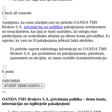
Check all consents
Apstiprinu, ka esmu izlasījis(-usi) un piekrītu OANDA TMS
Brokers S.A.
informācijas un izglītības
pakalpojuma noteikumiem
un nosacījumiem, kas ļauj ar mani sazināties, lai sniegtu man
piedāvājumu un nodrošinātu atbalstu pa tālruni konta pārvaldībai. Es
saprotu, ka varu no šī pakalpojuma jebkurā laikā atteikties.
Es piekrītu saņemt mārketinga informāciju no OANDA TMS
Brokers S.A. par produktiem un pakalpojumiem, piemēram,
jaunumiem un akcijām, uz manu norādīto kontaktinformāciju:
E-pasta
SMS/MMS
ATVĒRT DEMO KONTU »
OANDA TMS Brokers S.A. privātuma politika – demo konts,
informācijas un izglītojošie pakalpojumi