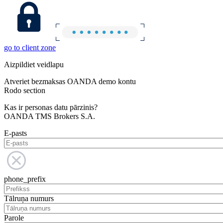
go to client zone
Aizpildiet veidlapu
Atveriet bezmaksas OANDA demo kontu
Rodo section
Kas ir personas datu pārzinis?
OANDA TMS Brokers S.A.
E-pasts
phone_prefix
Tālruņa numurs
Parole