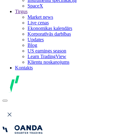
Instrumentu specifikācija
SpaceX
Tirgus
Market news
Live cenas
Ekonomikas kalendārs
Korporatīvās darbības
Updates
Blog
US earnings season
Learn TradingView
Klientu noskaņojums
Kontakts