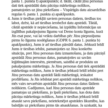
panta 1. punkta f) apakšpunkts; d. tiktāl, ciktāl jūsu personas
dati tiek apstrādāti datu pārziņa mārketinga nolūkos,
pamatojoties uz jūsu piekrišanu – Vispārīgās datu aizsardzības
regulas 6. panta 1. punkta a) apakšpunkts.
Jums ir tiesības piekļūt saviem personas datiem, tiesības tos
labot, dzēst, kā arī tiesības ierobežot datu apstrādi. Tiktāl,
ciktāl apstrāde ir nepieciešama, lai izpildītu Informācijas un
izglītības pakalpojumu līgumu vai Demo konta līgumu, kurā
Jūs esat puse, vai lai veiktu darbības pēc Jūsu pieprasījuma
pirms šo līgumu noslēgšanas (GDPR 6. panta 1. punkta b)
apakšpunkts), Jums ir arī tiesības pārsūtīt datus. Jebkurā brīdī
Jums ir tiesības iebilst, pamatojoties uz Jūsu konkrēto
situāciju, pret Jūsu personas datu izmantošanu, ja datu pārziņš
apstrādā Jūsu personas datus, pamatojoties uz savām
leģitīmajām interesēm, piemēram, saistībā ar produktu un
pakalpojumu mārketingu. Ja Jūsu personas dati tiek apstrādāti
mārketinga nolūkos, Jums ir tiesības jebkurā brīdī iebilst pret
Jūsu personas datu apstrādi šādā mārketingā, ieskaitot
profilēšanu. Ja Jūs iebilstat pret apstrādi mārketinga nolūkos,
mēs vairs nevarēsim apstrādāt Jūsu personas datus šādiem
nolūkiem. Gadījumos, kad Jūsu personas datu apstrāde
pamatojas uz piekrišanu, jo īpaši piekrišanu, kas dota datu
pārziņa mārketinga nolūkos, Jums ir tiesības jebkurā brīdī
atsaukt savu piekrišanu, neietekmējot apstrādes likumību, kas
balstījās uz piekrišanu pirms tās atsaukšanas. Ja uzskatāt, ka