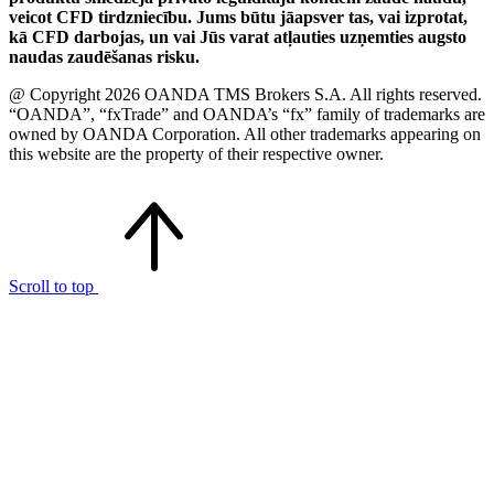
veicot CFD tirdzniecību. Jums būtu jāapsver tas, vai izprotat,
kā CFD darbojas, un vai Jūs varat atļauties uzņemties augsto
naudas zaudēšanas risku.
@ Copyright 2026 OANDA TMS Brokers S.A. All rights reserved.
“OANDA”, “fxTrade” and OANDA’s “fx” family of trademarks are
owned by OANDA Corporation. All other trademarks appearing on
this website are the property of their respective owner.
Scroll to top