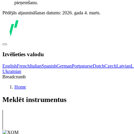
pieņemšanu.
Pēdējās atjaunināšanas datums: 2026. gada 4. marts.
Izvēlieties valodu
English
French
Italian
Spanish
German
Portuguese
Dutch
Czech
Latvian
L
Ukrainian
Breadcrumb
Home
Meklēt instrumentus