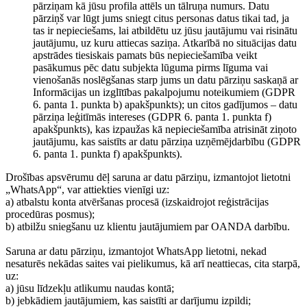
pārziņam kā jūsu profila attēls un tālruņa numurs. Datu
pārziņš var lūgt jums sniegt citus personas datus tikai tad, ja
tas ir nepieciešams, lai atbildētu uz jūsu jautājumu vai risinātu
jautājumu, uz kuru attiecas saziņa. Atkarībā no situācijas datu
apstrādes tiesiskais pamats būs nepieciešamība veikt
pasākumus pēc datu subjekta lūguma pirms līguma vai
vienošanās noslēgšanas starp jums un datu pārziņu saskaņā ar
Informācijas un izglītības pakalpojumu noteikumiem (GDPR
6. panta 1. punkta b) apakšpunkts); un citos gadījumos – datu
pārziņa leģitīmās intereses (GDPR 6. panta 1. punkta f)
apakšpunkts), kas izpaužas kā nepieciešamība atrisināt ziņoto
jautājumu, kas saistīts ar datu pārziņa uzņēmējdarbību (GDPR
6. panta 1. punkta f) apakšpunkts).
Drošības apsvērumu dēļ saruna ar datu pārziņu, izmantojot lietotni
„WhatsApp“, var attiekties vienīgi uz:
a) atbalstu konta atvēršanas procesā (izskaidrojot reģistrācijas
procedūras posmus);
b) atbilžu sniegšanu uz klientu jautājumiem par OANDA darbību.
Saruna ar datu pārziņu, izmantojot WhatsApp lietotni, nekad
nesaturēs nekādas saites vai pielikumus, kā arī neattiecas, cita starpā,
uz:
a) jūsu līdzekļu atlikumu naudas kontā;
b) jebkādiem jautājumiem, kas saistīti ar darījumu izpildi;