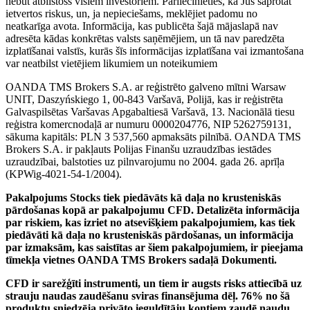
nebūt atbilstošs visiem investoriem. Pārliecinieties, ka Jūs saprotat
ietvertos riskus, un, ja nepieciešams, meklējiet padomu no
neatkarīga avota. Informācija, kas publicēta šajā mājaslapā nav
adresēta kādas konkrētas valsts saņēmējiem, un tā nav paredzēta
izplatīšanai valstīs, kurās šīs informācijas izplatīšana vai izmantošana
var neatbilst vietējiem likumiem un noteikumiem
OANDA TMS Brokers S.A. ar reģistrēto galveno mītni Warsaw
UNIT, Daszyńskiego 1, 00-843 Varšavā, Polijā, kas ir reģistrēta
Galvaspilsētas Varšavas Apgabaltiesā Varšavā, 13. Nacionālā tiesu
reģistra komercnodaļā ar numuru 0000204776, NIP 5262759131,
sākuma kapitāls: PLN 3 537,560 apmaksāts pilnībā. OANDA TMS
Brokers S.A. ir pakļauts Polijas Finanšu uzraudzības iestādes
uzraudzībai, balstoties uz pilnvarojumu no 2004. gada 26. aprīļa
(KPWig-4021-54-1/2004).
Pakalpojums Stocks tiek piedāvāts kā daļa no krusteniskās
pārdošanas kopā ar pakalpojumu CFD. Detalizēta informācija
par riskiem, kas izriet no atsevišķiem pakalpojumiem, kas tiek
piedāvāti kā daļa no krusteniskās pārdošanas, un informācija
par izmaksām, kas saistītas ar šiem pakalpojumiem, ir pieejama
tīmekļa vietnes OANDA TMS Brokers sadaļā Dokumenti.
CFD ir sarežģīti instrumenti, un tiem ir augsts risks attiecībā uz
strauju naudas zaudēšanu sviras finansējuma dēļ. 76% no šā
produktu sniedzēja privāto ieguldītāju kontiem zaudē naudu,