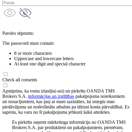
Paroles stiprums:
The password must contain:
8 or more characters
Uppercase and lowercase letters
At least one digit and special character
Check all consents
Apstiprinu, ka esmu izlasījis(-usi) un piekrītu OANDA TMS
Brokers S.A.
informācijas un izglītības
pakalpojuma noteikumiem
un nosacījumiem, kas ļauj ar mani sazināties, lai sniegtu man
piedāvājumu un nodrošinātu atbalstu pa tālruni konta pārvaldībai. Es
saprotu, ka varu no šī pakalpojuma jebkurā laikā atteikties.
Es piekrītu saņemt mārketinga informāciju no OANDA TMS
Brokers S.A. par produktiem un pakalpojumiem, piemēram,