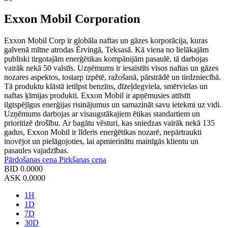
Exxon Mobil Corporation
Exxon Mobil Corp ir globāla naftas un gāzes korporācija, kuras
galvenā mītne atrodas Ērvingā, Teksasā. Kā viena no lielākajām
publiski tirgotajām enerģētikas kompānijām pasaulē, tā darbojas
vairāk nekā 50 valstīs. Uzņēmums ir iesaistīts visos naftas un gāzes
nozares aspektos, tostarp izpētē, ražošanā, pārstrādē un tirdzniecībā.
Tā produktu klāstā ietilpst benzīns, dīzeļdegviela, smērvielas un
naftas ķīmijas produkti. Exxon Mobil ir apņēmusies attīstīt
ilgtspējīgus enerģijas risinājumus un samazināt savu ietekmi uz vidi.
Uzņēmums darbojas ar visaugstākajiem ētikas standartiem un
prioritizē drošību. Ar bagātu vēsturi, kas sniedzas vairāk nekā 135
gadus, Exxon Mobil ir līderis enerģētikas nozarē, nepārtraukti
inovējot un pielāgojoties, lai apmierinātu mainīgās klientu un
pasaules vajadzības.
Pārdošanas cena
Pirkšanas cena
BID
0.0000
ASK
0.0000
1H
1D
7D
30D