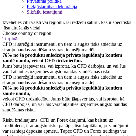
Privātuma politika
Piekļūstamības deklarācija
Sīkfailu iestatījumi
Izvēlieties citu valsti vai reģionu, lai redzētu saturu, kas ir specifisks
jūsu atrašanās vietai.
Choose country or region
Turpināt
CFD ir sarežģīti instrumenti, un tiem ir augsts risks attiecībā uz
strauju naudas zaudēšanu sviras finansējuma dēļ.
76% no šā produktu sniedzēja privāto ieguldītāju kontiem
zaudē naudu, veicot CFD tirdzniecību.
Jums būtu jāapsver tas, vai izprotat, kā CFD darbojas, un vai Jūs
varat atļauties uzņemties augsto naudas zaudēšanas risku.
CFD ir sarežģīti instrumenti, un tiem ir augsts risks attiecībā uz
strauju naudas zaudēšanu sviras finansējuma dēļ.
76% no šā produktu sniedzēja privāto ieguldītāju kontiem
zaudē naudu,
veicot CFD tirdzniecību. Jums būtu jāapsver tas, vai izprotat, kā
CFD darbojas, un vai Jūs varat atļauties uzņemties augsto naudas
zaudēšanas risku.
Risku brīdinājums: CFD un Forex darījumi, kas balstīti uz
kredītplecu, ir ar augstu riska pakāpi Jūsu kapitālam, jo zaudējumi
var sasniegt depozīta apmēru. Tāpēc CFD un Forex treidings var