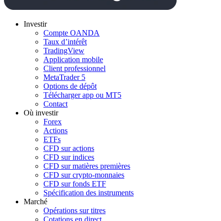
Investir
Compte OANDA
Taux d’intérêt
TradingView
Application mobile
Client professionnel
MetaTrader 5
Options de dépôt
Télécharger app ou MT5
Contact
Où investir
Forex
Actions
ETFs
CFD sur actions
CFD sur indices
CFD sur matières premières
CFD sur crypto-monnaies
CFD sur fonds ETF
Spécification des instruments
Marché
Opérations sur titres
Cotations en direct