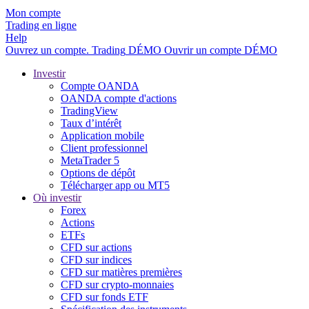
Mon compte
Trading en ligne
Help
Ouvrez un compte.
Trading
DÉMO
Ouvrir un compte DÉMO
Investir
Compte OANDA
OANDA compte d'actions
TradingView
Taux d’intérêt
Application mobile
Client professionnel
MetaTrader 5
Options de dépôt
Télécharger app ou MT5
Où investir
Forex
Actions
ETFs
CFD sur actions
CFD sur indices
CFD sur matières premières
CFD sur crypto-monnaies
CFD sur fonds ETF