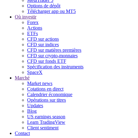
MetaTrader 5
Options de dépôt
Télécharger app ou MT5
Où investir
Forex
Actions
ETFs
CFD sur actions
CFD sur indices
CFD sur matières premières
CFD sur crypto-monnaies
CFD sur fonds ETF
Spécification des instruments
SpaceX
Marché
Market news
Cotations en direct
Calendrier économique
Opérations sur titres
Updates
Blog
US earnings season
Learn TradingView
Client sentiment
Contact