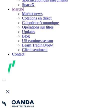
Spécification des instruments
SpaceX
Marché
Market news
Cotations en direct
Calendrier économique
Opérations sur titres
Updates
Blog
US earnings season
Learn TradingView
Client sentiment
Contact