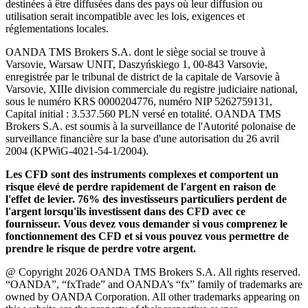
destinées à être diffusées dans des pays où leur diffusion ou
utilisation serait incompatible avec les lois, exigences et
réglementations locales.
OANDA TMS Brokers S.A. dont le siège social se trouve à
Varsovie, Warsaw UNIT, Daszyńskiego 1, 00-843 Varsovie,
enregistrée par le tribunal de district de la capitale de Varsovie à
Varsovie, XIIIe division commerciale du registre judiciaire national,
sous le numéro KRS 0000204776, numéro NIP 5262759131,
Capital initial : 3.537.560 PLN versé en totalité. OANDA TMS
Brokers S.A. est soumis à la surveillance de l'Autorité polonaise de
surveillance financière sur la base d'une autorisation du 26 avril
2004 (KPWiG-4021-54-1/2004).
Les CFD sont des instruments complexes et comportent un
risque élevé de perdre rapidement de l'argent en raison de
l'effet de levier. 76% des investisseurs particuliers perdent de
l'argent lorsqu'ils investissent dans des CFD avec ce
fournisseur. Vous devez vous demander si vous comprenez le
fonctionnement des CFD et si vous pouvez vous permettre de
prendre le risque de perdre votre argent.
@ Copyright 2026 OANDA TMS Brokers S.A. All rights reserved.
“OANDA”, “fxTrade” and OANDA’s “fx” family of trademarks are
owned by OANDA Corporation. All other trademarks appearing on