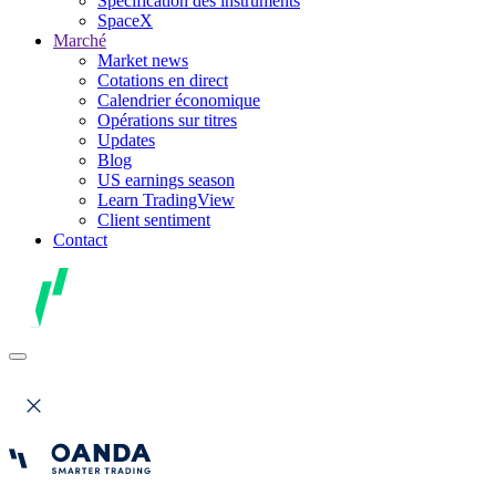
Spécification des instruments
SpaceX
Marché
Market news
Cotations en direct
Calendrier économique
Opérations sur titres
Updates
Blog
US earnings season
Learn TradingView
Client sentiment
Contact