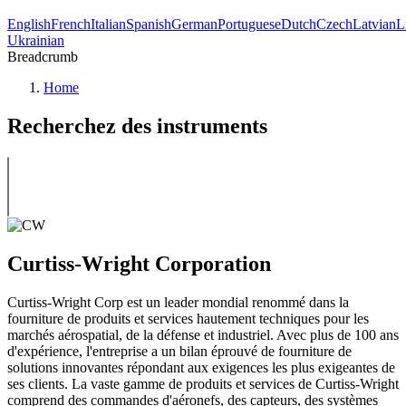
English
French
Italian
Spanish
German
Portuguese
Dutch
Czech
Latvian
L
Ukrainian
Breadcrumb
Home
Recherchez des instruments
Curtiss-Wright Corporation
Curtiss-Wright Corp est un leader mondial renommé dans la
fourniture de produits et services hautement techniques pour les
marchés aérospatial, de la défense et industriel. Avec plus de 100 ans
d'expérience, l'entreprise a un bilan éprouvé de fourniture de
solutions innovantes répondant aux exigences les plus exigeantes de
ses clients. La vaste gamme de produits et services de Curtiss-Wright
comprend des commandes d'aéronefs, des capteurs, des systèmes