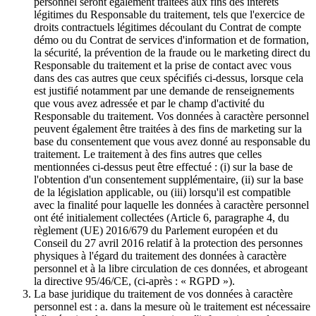
personnel seront également traitées aux fins des intérêts
légitimes du Responsable du traitement, tels que l'exercice de
droits contractuels légitimes découlant du Contrat de compte
démo ou du Contrat de services d'information et de formation,
la sécurité, la prévention de la fraude ou le marketing direct du
Responsable du traitement et la prise de contact avec vous
dans des cas autres que ceux spécifiés ci-dessus, lorsque cela
est justifié notamment par une demande de renseignements
que vous avez adressée et par le champ d'activité du
Responsable du traitement. Vos données à caractère personnel
peuvent également être traitées à des fins de marketing sur la
base du consentement que vous avez donné au responsable du
traitement. Le traitement à des fins autres que celles
mentionnées ci-dessus peut être effectué : (i) sur la base de
l'obtention d'un consentement supplémentaire, (ii) sur la base
de la législation applicable, ou (iii) lorsqu'il est compatible
avec la finalité pour laquelle les données à caractère personnel
ont été initialement collectées (Article 6, paragraphe 4, du
règlement (UE) 2016/679 du Parlement européen et du
Conseil du 27 avril 2016 relatif à la protection des personnes
physiques à l'égard du traitement des données à caractère
personnel et à la libre circulation de ces données, et abrogeant
la directive 95/46/CE, (ci-après : « RGPD »).
La base juridique du traitement de vos données à caractère
personnel est : a. dans la mesure où le traitement est nécessaire