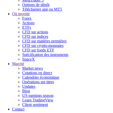
MetaTrader 5
Options de dépôt
Télécharger app ou MT5
Où investir
Forex
Actions
ETFs
CFD sur actions
CFD sur indices
CFD sur matières premières
CFD sur crypto-monnaies
CFD sur fonds ETF
Spécification des instruments
SpaceX
Marché
Market news
Cotations en direct
Calendrier économique
Opérations sur titres
Updates
Blog
US earnings season
Learn TradingView
Client sentiment
Contact