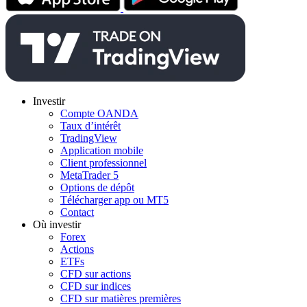
Investir
Compte OANDA
Taux d’intérêt
TradingView
Application mobile
Client professionnel
MetaTrader 5
Options de dépôt
Télécharger app ou MT5
Contact
Où investir
Forex
Actions
ETFs
CFD sur actions
CFD sur indices
CFD sur matières premières