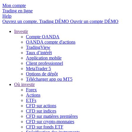
Mon compte
Trading en ligne
Help
Ouvrez un compte.
Trading
DÉMO
Ouvrir un compte DÉMO
Investir
Compte OANDA
OANDA compte d'actions
TradingView
Taux d’intérêt
Application mobile
Client professionnel
MetaTrader 5
Options de dépôt
Télécharger app ou MT5
Où investir
Forex
Actions
ETFs
CFD sur actions
CFD sur indices
CFD sur matières premières
CFD sur crypto-monnaies
CFD sur fonds ETF