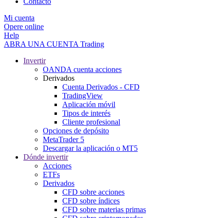
Contacto
Mi cuenta
Opere online
Help
ABRA UNA CUENTA
Trading
Invertir
OANDA cuenta acciones
Derivados
Cuenta Derivados - CFD
TradingView
Aplicación móvil
Tipos de interés
Cliente profesional
Opciones de depósito
MetaTrader 5
Descargar la aplicación o MT5
Dónde invertir
Acciones
ETFs
Derivados
CFD sobre acciones
CFD sobre índices
CFD sobre materias primas