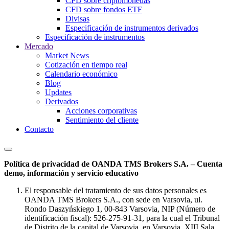
CFD sobre criptomonedas
CFD sobre fondos ETF
Divisas
Especificación de instrumentos derivados
Especificación de instrumentos
Mercado
Market News
Cotización en tiempo real
Calendario económico
Blog
Updates
Derivados
Acciones corporativas
Sentimiento del cliente
Contacto
Política de privacidad de OANDA TMS Brokers S.A. – Cuenta
demo, información y servicio educativo
El responsable del tratamiento de sus datos personales es
OANDA TMS Brokers S.A., con sede en Varsovia, ul.
Rondo Daszyńskiego 1, 00-843 Varsovia, NIP (Número de
identificación fiscal): 526-275-91-31, para la cual el Tribunal
de Distrito de la capital de Varsovia, en Varsovia, XIII Sala