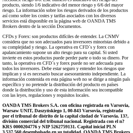
producto, siendo 1/6 indicativo del menor riesgo y 6/6 del mayor
riesgo. La información sobre los riesgos derivados de los productos
así como sobre los costes y tarifas asociados con los diversos
servicios está disponible en la página web de OANDA TMS
Brokers dentro de la sección Documentos.
CFDs y Forex: son productos difíciles de entender. La CNMV
considera que no son adecuados para inversores minoristas debido a
su complejidad y riesgo. La operativa en CFD´s y forex con
apalancamiento supone un alto riesgo para su capital. Si usted
invierte en estos productos puede perder parte o todo su dinero. Por
tanto, la operativa en CFD´s y forex puede no ser adecuada para
todos los inversores. Debe estar seguro y entender los riesgos que
implican y si es necesario buscar asesoramiento independiente. La
información contenida en esta página web no se dirige a ningún país
específico y no pretende la distribución del producto en países
donde la distribución y uso de esta información sea incompatible
con las leyes, regulaciones y requisitos locales.
OANDA TMS Brokers S.A. con oficina registrada en Varsovia,
Warsaw UNIT, Daszyńskiego 1, 00-843 Varsovia, registrada
por el tribunal de distrito de la capital ciudad de Varsovia. 13?,
división comercial del tribunal nacional. Registrada con el n?
KRS 0000204776 y NIP 5262759131. Capital inicial PLN
3,537.560 desembolsado en su totalidad. OANDA TMS Brokers