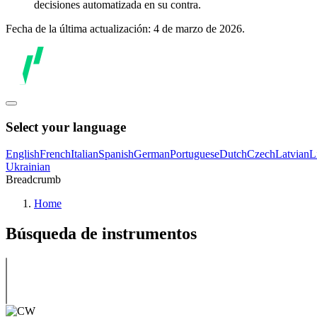
decisiones automatizada en su contra.
Fecha de la última actualización: 4 de marzo de 2026.
Select your language
English
French
Italian
Spanish
German
Portuguese
Dutch
Czech
Latvian
L
Ukrainian
Breadcrumb
Home
Búsqueda de instrumentos