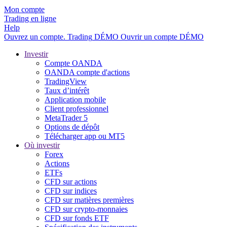
Mon compte
Trading en ligne
Help
Ouvrez un compte.
Trading
DÉMO
Ouvrir un compte DÉMO
Investir
Compte OANDA
OANDA compte d'actions
TradingView
Taux d’intérêt
Application mobile
Client professionnel
MetaTrader 5
Options de dépôt
Télécharger app ou MT5
Où investir
Forex
Actions
ETFs
CFD sur actions
CFD sur indices
CFD sur matières premières
CFD sur crypto-monnaies
CFD sur fonds ETF