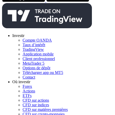
Investir
Compte OANDA
Taux d’intérêt
TradingView
Application mobile
Client professionnel
MetaTrader 5
Options de dépôt
Télécharger app ou MT5
Contact
Où investir
Forex
Actions
ETFs
CFD sur actions
CFD sur indices
CFD sur matières premières
CFD sur crypto-monnaies