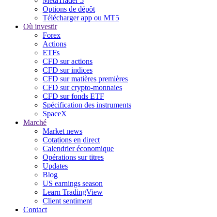
MetaTrader 5
Options de dépôt
Télécharger app ou MT5
Où investir
Forex
Actions
ETFs
CFD sur actions
CFD sur indices
CFD sur matières premières
CFD sur crypto-monnaies
CFD sur fonds ETF
Spécification des instruments
SpaceX
Marché
Market news
Cotations en direct
Calendrier économique
Opérations sur titres
Updates
Blog
US earnings season
Learn TradingView
Client sentiment
Contact