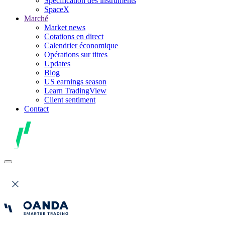
Spécification des instruments
SpaceX
Marché
Market news
Cotations en direct
Calendrier économique
Opérations sur titres
Updates
Blog
US earnings season
Learn TradingView
Client sentiment
Contact