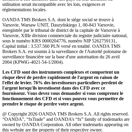
utilisation serait incompatible avec les lois, exigences et
réglementations locales.
OANDA TMS Brokers S.A. dont le siège social se trouve à
Varsovie, Warsaw UNIT, Daszyńskiego 1, 00-843 Varsovie,
enregistrée par le tribunal de district de la capitale de Varsovie à
Varsovie, XIIIe division commerciale du registre judiciaire national,
sous le numéro KRS 0000204776, numéro NIP 5262759131,
Capital initial : 3.537.560 PLN versé en totalité. OANDA TMS
Brokers S.A. est soumis à la surveillance de l'Autorité polonaise de
surveillance financière sur la base d'une autorisation du 26 avril
2004 (KPWiG-4021-54-1/2004).
Les CFD sont des instruments complexes et comportent un
risque élevé de perdre rapidement de l'argent en raison de
l'effet de levier. 76% des investisseurs particuliers perdent de
l'argent lorsqu'ils investissent dans des CFD avec ce
fournisseur. Vous devez vous demander si vous comprenez le
fonctionnement des CFD et si vous pouvez vous permettre de
prendre le risque de perdre votre argent.
@ Copyright 2026 OANDA TMS Brokers S.A. All rights reserved.
“OANDA”, “fxTrade” and OANDA’s “fx” family of trademarks are
owned by OANDA Corporation. All other trademarks appearing on
this website are the property of their respective owner.