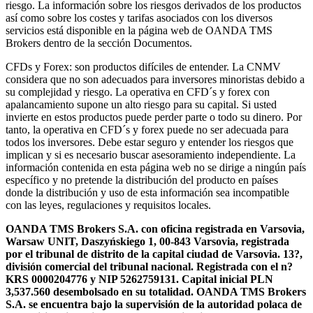
riesgo. La información sobre los riesgos derivados de los productos
así como sobre los costes y tarifas asociados con los diversos
servicios está disponible en la página web de OANDA TMS
Brokers dentro de la sección Documentos.
CFDs y Forex: son productos difíciles de entender. La CNMV
considera que no son adecuados para inversores minoristas debido a
su complejidad y riesgo. La operativa en CFD´s y forex con
apalancamiento supone un alto riesgo para su capital. Si usted
invierte en estos productos puede perder parte o todo su dinero. Por
tanto, la operativa en CFD´s y forex puede no ser adecuada para
todos los inversores. Debe estar seguro y entender los riesgos que
implican y si es necesario buscar asesoramiento independiente. La
información contenida en esta página web no se dirige a ningún país
específico y no pretende la distribución del producto en países
donde la distribución y uso de esta información sea incompatible
con las leyes, regulaciones y requisitos locales.
OANDA TMS Brokers S.A. con oficina registrada en Varsovia,
Warsaw UNIT, Daszyńskiego 1, 00-843 Varsovia, registrada
por el tribunal de distrito de la capital ciudad de Varsovia. 13?,
división comercial del tribunal nacional. Registrada con el n?
KRS 0000204776 y NIP 5262759131. Capital inicial PLN
3,537.560 desembolsado en su totalidad. OANDA TMS Brokers
S.A. se encuentra bajo la supervisión de la autoridad polaca de