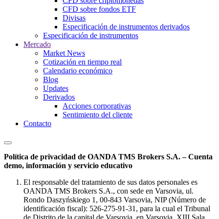
CFD sobre criptomonedas
CFD sobre fondos ETF
Divisas
Especificación de instrumentos derivados
Especificación de instrumentos
Mercado
Market News
Cotización en tiempo real
Calendario económico
Blog
Updates
Derivados
Acciones corporativas
Sentimiento del cliente
Contacto
Política de privacidad de OANDA TMS Brokers S.A. – Cuenta
demo, información y servicio educativo
El responsable del tratamiento de sus datos personales es
OANDA TMS Brokers S.A., con sede en Varsovia, ul.
Rondo Daszyńskiego 1, 00-843 Varsovia, NIP (Número de
identificación fiscal): 526-275-91-31, para la cual el Tribunal
de Distrito de la capital de Varsovia, en Varsovia, XIII Sala