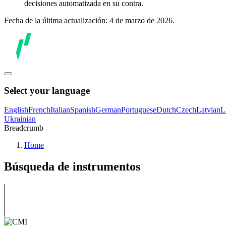
decisiones automatizada en su contra.
Fecha de la última actualización: 4 de marzo de 2026.
Select your language
English
French
Italian
Spanish
German
Portuguese
Dutch
Czech
Latvian
L
Ukrainian
Breadcrumb
Home
Búsqueda de instrumentos