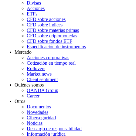
Divisas
Acciones
ETFs
CFD sobre acciones
CFD sobre índices
CFD sobre materias primas
CFD sobre criptomonedas
CFD sobre fondos ETF
Especificación de instrumentos
Mercado
Acciones corporativas
Cotización en tiempo real
Rollovers
Market news
Client sentiment
Quiénes somos
OANDA Group
Career
Otros
Documentos
Novedades
Ciberseguridad
Noticias
Descargo de responsabilidad
Información jurídica