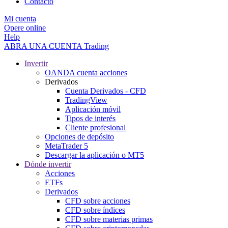
Contacto
Mi cuenta
Opere online
Help
ABRA UNA CUENTA
Trading
Invertir
OANDA cuenta acciones
Derivados
Cuenta Derivados - CFD
TradingView
Aplicación móvil
Tipos de interés
Cliente profesional
Opciones de depósito
MetaTrader 5
Descargar la aplicación o MT5
Dónde invertir
Acciones
ETFs
Derivados
CFD sobre acciones
CFD sobre índices
CFD sobre materias primas