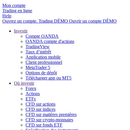
Mon compte
Trading en ligne
Help
Ouvrez un compte.
Trading
DÉMO
Ouvrir un compte DÉMO
Investir
Compte OANDA
OANDA compte d'actions
TradingView
Taux d’intérêt
Application mobile
Client professionnel
MetaTrader 5
Options de dépôt
Télécharger app ou MT5
Où investir
Forex
Actions
ETFs
CFD sur actions
CFD sur indices
CFD sur matières premières
CFD sur crypto-monnaies
CFD sur fonds ETF