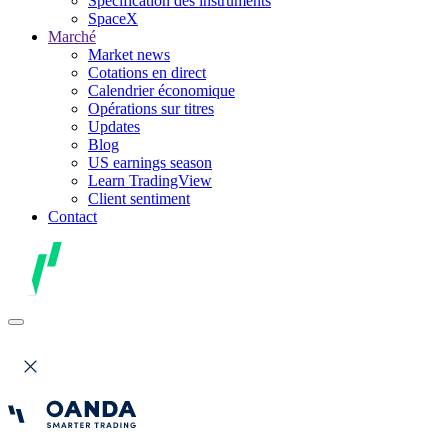
Spécification des instruments
SpaceX
Marché
Market news
Cotations en direct
Calendrier économique
Opérations sur titres
Updates
Blog
US earnings season
Learn TradingView
Client sentiment
Contact