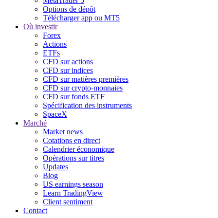
MetaTrader 5
Options de dépôt
Télécharger app ou MT5
Où investir
Forex
Actions
ETFs
CFD sur actions
CFD sur indices
CFD sur matières premières
CFD sur crypto-monnaies
CFD sur fonds ETF
Spécification des instruments
SpaceX
Marché
Market news
Cotations en direct
Calendrier économique
Opérations sur titres
Updates
Blog
US earnings season
Learn TradingView
Client sentiment
Contact