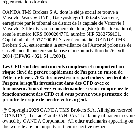
réglementations locales.
OANDA TMS Brokers S.A. dont le siège social se trouve à
Varsovie, Warsaw UNIT, Daszyńskiego 1, 00-843 Varsovie,
enregistrée par le tribunal de district de la capitale de Varsovie à
Varsovie, XIIIe division commerciale du registre judiciaire national,
sous le numéro KRS 0000204776, numéro NIP 5262759131,
Capital initial : 3.537.560 PLN versé en totalité. OANDA TMS
Brokers S.A. est soumis à la surveillance de l'Autorité polonaise de
surveillance financière sur la base d'une autorisation du 26 avril
2004 (KPWiG-4021-54-1/2004).
Les CFD sont des instruments complexes et comportent un
risque élevé de perdre rapidement de l'argent en raison de
l'effet de levier. 76% des investisseurs particuliers perdent de
l'argent lorsqu'ils investissent dans des CFD avec ce
fournisseur. Vous devez vous demander si vous comprenez le
fonctionnement des CFD et si vous pouvez vous permettre de
prendre le risque de perdre votre argent.
@ Copyright 2026 OANDA TMS Brokers S.A. All rights reserved.
“OANDA”, “fxTrade” and OANDA’s “fx” family of trademarks are
owned by OANDA Corporation. All other trademarks appearing on
this website are the property of their respective owner.