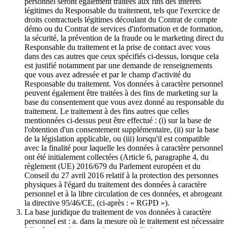
personnel seront également traitées aux fins des intérêts
légitimes du Responsable du traitement, tels que l'exercice de
droits contractuels légitimes découlant du Contrat de compte
démo ou du Contrat de services d'information et de formation,
la sécurité, la prévention de la fraude ou le marketing direct du
Responsable du traitement et la prise de contact avec vous
dans des cas autres que ceux spécifiés ci-dessus, lorsque cela
est justifié notamment par une demande de renseignements
que vous avez adressée et par le champ d'activité du
Responsable du traitement. Vos données à caractère personnel
peuvent également être traitées à des fins de marketing sur la
base du consentement que vous avez donné au responsable du
traitement. Le traitement à des fins autres que celles
mentionnées ci-dessus peut être effectué : (i) sur la base de
l'obtention d'un consentement supplémentaire, (ii) sur la base
de la législation applicable, ou (iii) lorsqu'il est compatible
avec la finalité pour laquelle les données à caractère personnel
ont été initialement collectées (Article 6, paragraphe 4, du
règlement (UE) 2016/679 du Parlement européen et du
Conseil du 27 avril 2016 relatif à la protection des personnes
physiques à l'égard du traitement des données à caractère
personnel et à la libre circulation de ces données, et abrogeant
la directive 95/46/CE, (ci-après : « RGPD »).
La base juridique du traitement de vos données à caractère
personnel est : a. dans la mesure où le traitement est nécessaire