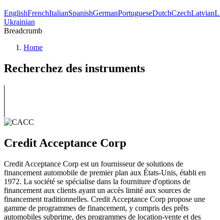
English
French
Italian
Spanish
German
Portuguese
Dutch
Czech
Latvian
L
Ukrainian
Breadcrumb
Home
Recherchez des instruments
Credit Acceptance Corp
Credit Acceptance Corp est un fournisseur de solutions de
financement automobile de premier plan aux États-Unis, établi en
1972. La société se spécialise dans la fourniture d'options de
financement aux clients ayant un accès limité aux sources de
financement traditionnelles. Credit Acceptance Corp propose une
gamme de programmes de financement, y compris des prêts
automobiles subprime, des programmes de location-vente et des