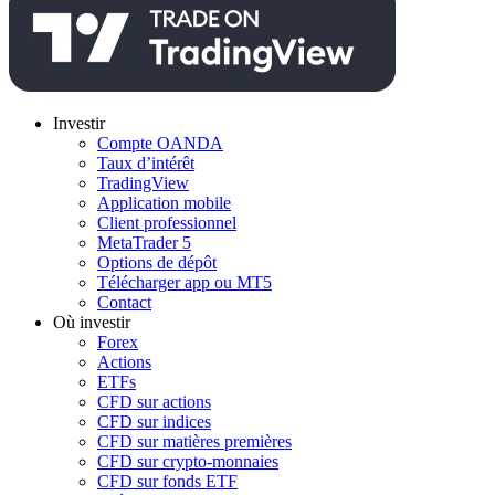
Investir
Compte OANDA
Taux d’intérêt
TradingView
Application mobile
Client professionnel
MetaTrader 5
Options de dépôt
Télécharger app ou MT5
Contact
Où investir
Forex
Actions
ETFs
CFD sur actions
CFD sur indices
CFD sur matières premières
CFD sur crypto-monnaies
CFD sur fonds ETF