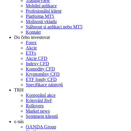
TradingView
Mobilní aplikace
Profesionální klient
Platforma MT5
Možnosti vkladu
Stáhnout si aplikaci nebo MT5
Kontakt
Do čeho investovat
Forex
Akcie
ETFs
Akcie CFD
Indexy CFD
Komodity CFD
Kryptoměny CFD
ETF fondy CFD
Specifikace nástrojů
TRH
Korporátní akce
Kótování živě
Rollovers
Market news
Sentiment klientů
o nás
OANDA Group