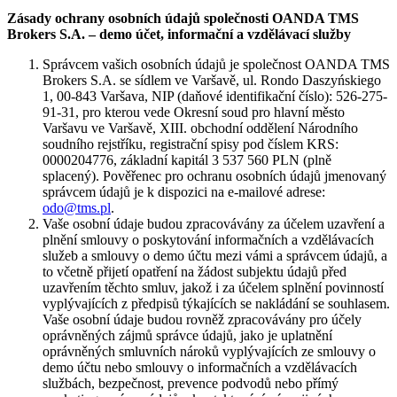
Zásady ochrany osobních údajů společnosti OANDA TMS
Brokers S.A. – demo účet, informační a vzdělávací služby
Správcem vašich osobních údajů je společnost OANDA TMS
Brokers S.A. se sídlem ve Varšavě, ul. Rondo Daszyńskiego
1, 00-843 Varšava, NIP (daňové identifikační číslo): 526-275-
91-31, pro kterou vede Okresní soud pro hlavní město
Varšavu ve Varšavě, XIII. obchodní oddělení Národního
soudního rejstříku, registrační spisy pod číslem KRS:
0000204776, základní kapitál 3 537 560 PLN (plně
splacený). Pověřenec pro ochranu osobních údajů jmenovaný
správcem údajů je k dispozici na e-mailové adrese:
odo@tms.pl
.
Vaše osobní údaje budou zpracovávány za účelem uzavření a
plnění smlouvy o poskytování informačních a vzdělávacích
služeb a smlouvy o demo účtu mezi vámi a správcem údajů, a
to včetně přijetí opatření na žádost subjektu údajů před
uzavřením těchto smluv, jakož i za účelem splnění povinností
vyplývajících z předpisů týkajících se nakládání se souhlasem.
Vaše osobní údaje budou rovněž zpracovávány pro účely
oprávněných zájmů správce údajů, jako je uplatnění
oprávněných smluvních nároků vyplývajících ze smlouvy o
demo účtu nebo smlouvy o informačních a vzdělávacích
službách, bezpečnost, prevence podvodů nebo přímý