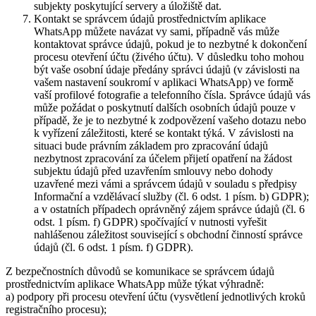
subjekty poskytující servery a úložiště dat.
Kontakt se správcem údajů prostřednictvím aplikace
WhatsApp můžete navázat vy sami, případně vás může
kontaktovat správce údajů, pokud je to nezbytné k dokončení
procesu otevření účtu (živého účtu). V důsledku toho mohou
být vaše osobní údaje předány správci údajů (v závislosti na
vašem nastavení soukromí v aplikaci WhatsApp) ve formě
vaší profilové fotografie a telefonního čísla. Správce údajů vás
může požádat o poskytnutí dalších osobních údajů pouze v
případě, že je to nezbytné k zodpovězení vašeho dotazu nebo
k vyřízení záležitosti, které se kontakt týká. V závislosti na
situaci bude právním základem pro zpracování údajů
nezbytnost zpracování za účelem přijetí opatření na žádost
subjektu údajů před uzavřením smlouvy nebo dohody
uzavřené mezi vámi a správcem údajů v souladu s předpisy
Informační a vzdělávací služby (čl. 6 odst. 1 písm. b) GDPR);
a v ostatních případech oprávněný zájem správce údajů (čl. 6
odst. 1 písm. f) GDPR) spočívající v nutnosti vyřešit
nahlášenou záležitost související s obchodní činností správce
údajů (čl. 6 odst. 1 písm. f) GDPR).
Z bezpečnostních důvodů se komunikace se správcem údajů
prostřednictvím aplikace WhatsApp může týkat výhradně:
a) podpory při procesu otevření účtu (vysvětlení jednotlivých kroků
registračního procesu);