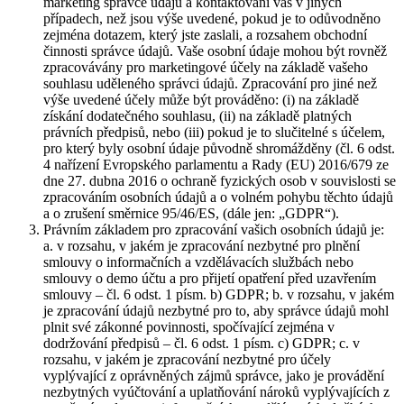
marketing správce údajů a kontaktování vás v jiných
případech, než jsou výše uvedené, pokud je to odůvodněno
zejména dotazem, který jste zaslali, a rozsahem obchodní
činnosti správce údajů. Vaše osobní údaje mohou být rovněž
zpracovávány pro marketingové účely na základě vašeho
souhlasu uděleného správci údajů. Zpracování pro jiné než
výše uvedené účely může být prováděno: (i) na základě
získání dodatečného souhlasu, (ii) na základě platných
právních předpisů, nebo (iii) pokud je to slučitelné s účelem,
pro který byly osobní údaje původně shromážděny (čl. 6 odst.
4 nařízení Evropského parlamentu a Rady (EU) 2016/679 ze
dne 27. dubna 2016 o ochraně fyzických osob v souvislosti se
zpracováním osobních údajů a o volném pohybu těchto údajů
a o zrušení směrnice 95/46/ES, (dále jen: „GDPR“).
Právním základem pro zpracování vašich osobních údajů je:
a. v rozsahu, v jakém je zpracování nezbytné pro plnění
smlouvy o informačních a vzdělávacích službách nebo
smlouvy o demo účtu a pro přijetí opatření před uzavřením
smlouvy – čl. 6 odst. 1 písm. b) GDPR; b. v rozsahu, v jakém
je zpracování údajů nezbytné pro to, aby správce údajů mohl
plnit své zákonné povinnosti, spočívající zejména v
dodržování předpisů – čl. 6 odst. 1 písm. c) GDPR; c. v
rozsahu, v jakém je zpracování nezbytné pro účely
vyplývající z oprávněných zájmů správce, jako je provádění
nezbytných vyúčtování a uplatňování nároků vyplývajících z