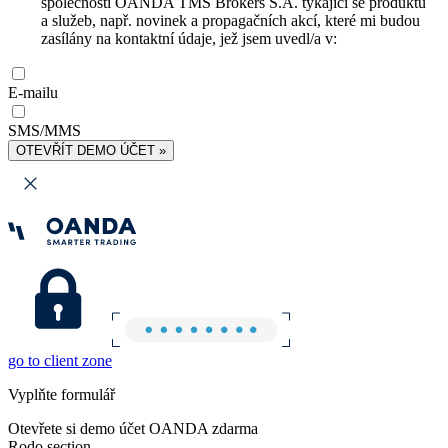
společnosti OANDA TMS Brokers S.A. týkající se produktů
a služeb, např. novinek a propagačních akcí, které mi budou
zasílány na kontaktní údaje, jež jsem uvedl/a v:
E-mailu
SMS/MMS
OTEVŘÍT DEMO ÚČET »
go to client zone
Vyplňte formulář
Otevřete si demo účet OANDA zdarma
Rodo section