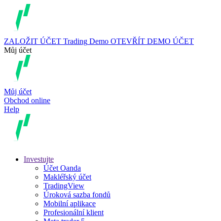
ZALOŽIT ÚČET
Trading
Demo
OTEVŘÍT DEMO ÚČET
Můj účet
Můj účet
Obchod online
Help
Investujte
Účet Oanda
Makléřský účet
TradingView
Úroková sazba fondů
Mobilní aplikace
Profesionální klient