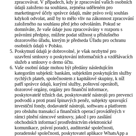
zpracovávat. V případech, kdy je zpracování vašich osobních
údajů založeno na souhlasu, zejména uděleném pro
marketingové účely správce údajů, máte právo svůj souhlas
kdykoli odvolat, aniž by to mělo vliv na zákonnost zpracování
založeného na souhlasu před jeho odvoláním. Pokud se
domníváte, že vaše údaje jsou zpracovávány v rozporu s
právními předpisy, můžete podat stížnost u příslušného
dozorového úřadu, kterým je předseda Úřadu pro ochranu
osobních údajů v Polsku.
Poskytnutí údajů je dobrovolné, je však nezbytné pro
uzavření smlouvy o poskytování informačních a vzdělávacích
služeb a smlouvy o demo účtu.
Vaše osobní údaje mohou být předány následujícím
kategoriím subjektů: bankám, subjektům poskytujícím služby
rychlých plateb, společnostem z kapitálové skupiny, k níž
patří správce údajů, kurýrní služby, poštovní operátoři,
dozorové orgány, orgány pro finanční informace,
poskytovatelé tržních dat, poskytovatelé nástrojů pro prevenci
podvodů a proti praní špinavých peněz, subjekty spravující
investiční fondy, dodavatelé nástrojů, softwaru a platforem
pro obsluhu transakcí a finančních operací prováděných v
rámci plnění rámcové smlouvy, jakož i pro zasílání
obchodních informací prostřednictvím elektronické
komunikace, právní poradci, auditorské společnosti,
poradenské společnosti, poskytovatel aplikace WhatsApp a