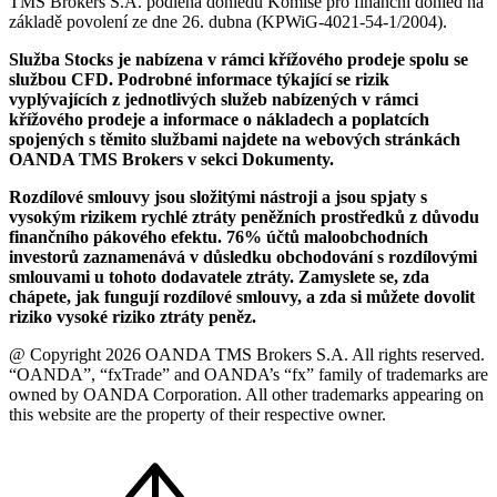
TMS Brokers S.A. podléhá dohledu Komise pro finanční dohled na
základě povolení ze dne 26. dubna (KPWiG-4021-54-1/2004).
Služba Stocks je nabízena v rámci křížového prodeje spolu se
službou CFD. Podrobné informace týkající se rizik
vyplývajících z jednotlivých služeb nabízených v rámci
křížového prodeje a informace o nákladech a poplatcích
spojených s těmito službami najdete na webových stránkách
OANDA TMS Brokers v sekci Dokumenty.
Rozdílové smlouvy jsou složitými nástroji a jsou spjaty s
vysokým rizikem rychlé ztráty peněžních prostředků z důvodu
finančního pákového efektu. 76% účtů maloobchodních
investorů zaznamenává v důsledku obchodování s rozdílovými
smlouvami u tohoto dodavatele ztráty. Zamyslete se, zda
chápete, jak fungují rozdílové smlouvy, a zda si můžete dovolit
riziko vysoké riziko ztráty peněz.
@ Copyright 2026 OANDA TMS Brokers S.A. All rights reserved.
“OANDA”, “fxTrade” and OANDA’s “fx” family of trademarks are
owned by OANDA Corporation. All other trademarks appearing on
this website are the property of their respective owner.