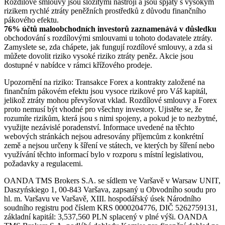
Rozdílové smlouvy jsou složitými nástroji a jsou spjaty s vysokým
rizikem rychlé ztráty peněžních prostředků z důvodu finančního
pákového efektu.
76% účtů maloobchodních investorů zaznamenává v důsledku
obchodování s rozdílovými smlouvami u tohoto dodavatele ztráty.
Zamyslete se, zda chápete, jak fungují rozdílové smlouvy, a zda si
můžete dovolit riziko vysoké riziko ztráty peněz. Akcie jsou
dostupné v nabídce v rámci křížového prodeje.
Upozornění na riziko: Transakce Forex a kontrakty založené na
finančním pákovém efektu jsou vysoce rizikové pro Váš kapitál,
jelikož ztráty mohou převyšovat vklad. Rozdílové smlouvy a Forex
proto nemusí být vhodné pro všechny investory. Ujistěte se, že
rozumíte rizikům, která jsou s nimi spojeny, a pokud je to nezbytné,
využijte nezávislé poradenství. Informace uvedené na těchto
webových stránkách nejsou adresovány příjemcům z konkrétní
země a nejsou určeny k šíření ve státech, ve kterých by šíření nebo
využívání těchto informací bylo v rozporu s místní legislativou,
požadavky a regulacemi.
OANDA TMS Brokers S.A. se sídlem ve Varšavě v Warsaw UNIT,
Daszyńskiego 1, 00-843 Varšava, zapsaný u Obvodního soudu pro
hl. m. Varšavu ve Varšavě, XIII. hospodářský úsek Národního
soudního registru pod číslem KRS 0000204776, DIČ 5262759131,
základní kapitál: 3,537,560 PLN splacený v plné výši. OANDA