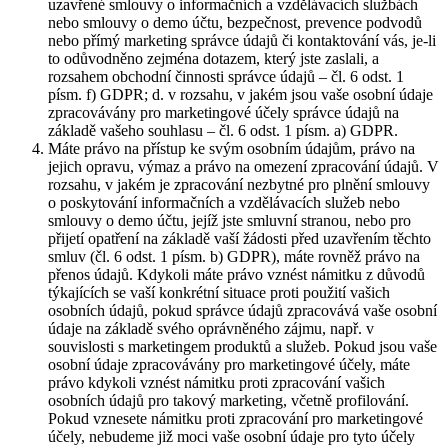
uzavřené smlouvy o informačních a vzdělávacích službách
nebo smlouvy o demo účtu, bezpečnost, prevence podvodů
nebo přímý marketing správce údajů či kontaktování vás, je-li
to odůvodněno zejména dotazem, který jste zaslali, a
rozsahem obchodní činnosti správce údajů – čl. 6 odst. 1
písm. f) GDPR; d. v rozsahu, v jakém jsou vaše osobní údaje
zpracovávány pro marketingové účely správce údajů na
základě vašeho souhlasu – čl. 6 odst. 1 písm. a) GDPR.
Máte právo na přístup ke svým osobním údajům, právo na
jejich opravu, výmaz a právo na omezení zpracování údajů. V
rozsahu, v jakém je zpracování nezbytné pro plnění smlouvy
o poskytování informačních a vzdělávacích služeb nebo
smlouvy o demo účtu, jejíž jste smluvní stranou, nebo pro
přijetí opatření na základě vaší žádosti před uzavřením těchto
smluv (čl. 6 odst. 1 písm. b) GDPR), máte rovněž právo na
přenos údajů. Kdykoli máte právo vznést námitku z důvodů
týkajících se vaší konkrétní situace proti použití vašich
osobních údajů, pokud správce údajů zpracovává vaše osobní
údaje na základě svého oprávněného zájmu, např. v
souvislosti s marketingem produktů a služeb. Pokud jsou vaše
osobní údaje zpracovávány pro marketingové účely, máte
právo kdykoli vznést námitku proti zpracování vašich
osobních údajů pro takový marketing, včetně profilování.
Pokud vznesete námitku proti zpracování pro marketingové
účely, nebudeme již moci vaše osobní údaje pro tyto účely