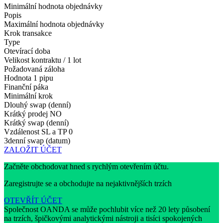
Minimální hodnota objednávky
Popis
Maximální hodnota objednávky
Krok transakce
Type
Otevírací doba
Velikost kontraktu / 1 lot
Požadovaná záloha
Hodnota 1 pipu
Finanční páka
Minimální krok
Dlouhý swap (denní)
Krátký prodej
NO
Krátký swap (denní)
Vzdálenost SL a TP
0
3denní swap (datum)
ZALOŽIT ÚČET
Začněte obchodovat hned s rychlým otevřením účtu.
Zaregistrujte se a obchodujte na nejaktivnějších trzích
OTEVŘÍT ÚČET
Společnost OANDA se může pochlubit více než 20 lety působení
na trzích, špičkovými analytickými nástroji a tisíci spokojených