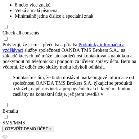
8 nebo více znaků
Velká a malá písmena
Minimálně jedna číslice a speciální znak
Check all consents
Potvrzuji, že jsem si přečetl/a a přijal/a
Podmínky informační a
vzdělávací
služby společnosti OANDA TMS Brokers S.A., na
základě kterých mě může tato společnost kontaktovat s nabídkou a
poskytnout mi telefonickou podporu za účelem správy účtu. Beru na
vědomí, že odběr této služby mohu kdykoli odhlásit.
Souhlasím s tím, že budu dostávat marketingové informace od
společnosti OANDA TMS Brokers S.A. týkající se produktů
a služeb, např. novinek a propagačních akcí, které mi budou
zasílány na kontaktní údaje, jež jsem uvedl/a v:
E-mailu
SMS/MMS
OTEVŘÍT DEMO ÚČET »