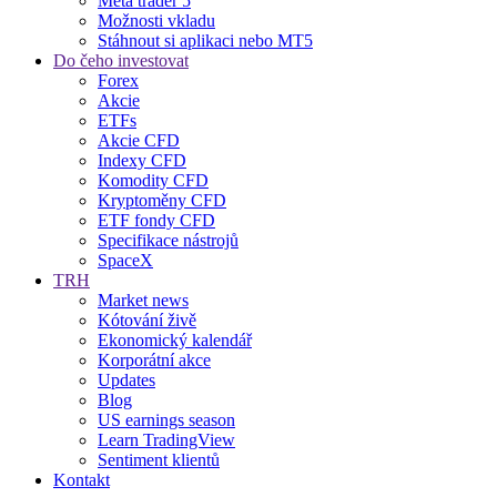
Meta trader 5
Možnosti vkladu
Stáhnout si aplikaci nebo MT5
Do čeho investovat
Forex
Akcie
ETFs
Akcie CFD
Indexy CFD
Komodity CFD
Kryptoměny CFD
ETF fondy CFD
Specifikace nástrojů
SpaceX
TRH
Market news
Kótování živě
Ekonomický kalendář
Korporátní akce
Updates
Blog
US earnings season
Learn TradingView
Sentiment klientů
Kontakt