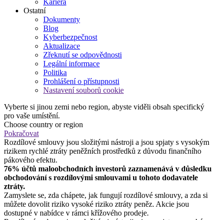
Kariéra
Ostatní
Dokumenty
Blog
Kyberbezpečnost
Aktualizace
Zřeknutí se odpovědnosti
Legální informace
Politika
Prohlášení o přístupnosti
Nastavení souborů cookie
Vyberte si jinou zemi nebo region, abyste viděli obsah specifický
pro vaše umístění.
Choose country or region
Pokračovat
Rozdílové smlouvy jsou složitými nástroji a jsou spjaty s vysokým
rizikem rychlé ztráty peněžních prostředků z důvodu finančního
pákového efektu.
76% účtů maloobchodních investorů zaznamenává v důsledku
obchodování s rozdílovými smlouvami u tohoto dodavatele
ztráty.
Zamyslete se, zda chápete, jak fungují rozdílové smlouvy, a zda si
můžete dovolit riziko vysoké riziko ztráty peněz. Akcie jsou
dostupné v nabídce v rámci křížového prodeje.