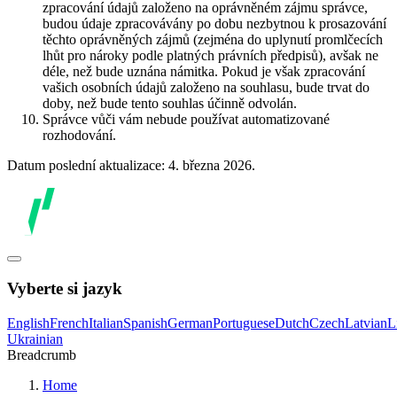
zpracování údajů založeno na oprávněném zájmu správce,
budou údaje zpracovávány po dobu nezbytnou k prosazování
těchto oprávněných zájmů (zejména do uplynutí promlčecích
lhůt pro nároky podle platných právních předpisů), avšak ne
déle, než bude uznána námitka. Pokud je však zpracování
vašich osobních údajů založeno na souhlasu, bude trvat do
doby, než bude tento souhlas účinně odvolán.
Správce vůči vám nebude používat automatizované
rozhodování.
Datum poslední aktualizace: 4. března 2026.
Vyberte si jazyk
English
French
Italian
Spanish
German
Portuguese
Dutch
Czech
Latvian
L
Ukrainian
Breadcrumb
Home