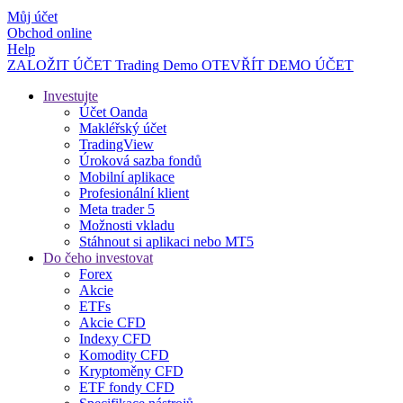
Můj účet
Obchod online
Help
ZALOŽIT ÚČET
Trading
Demo
OTEVŘÍT DEMO ÚČET
Investujte
Účet Oanda
Makléřský účet
TradingView
Úroková sazba fondů
Mobilní aplikace
Profesionální klient
Meta trader 5
Možnosti vkladu
Stáhnout si aplikaci nebo MT5
Do čeho investovat
Forex
Akcie
ETFs
Akcie CFD
Indexy CFD
Komodity CFD
Kryptoměny CFD
ETF fondy CFD