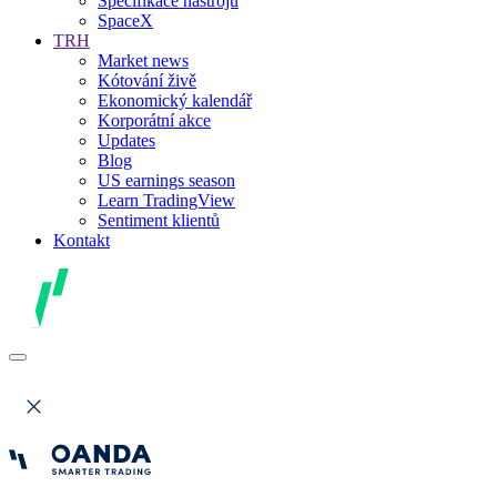
Specifikace nástrojů
SpaceX
TRH
Market news
Kótování živě
Ekonomický kalendář
Korporátní akce
Updates
Blog
US earnings season
Learn TradingView
Sentiment klientů
Kontakt