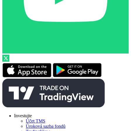
Investujte
Účet TMS
Úroková sazba fondů