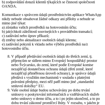
b) zodpovídání dotazů klientů týkajících se činnosti společnosti
OANDA.
Komunikace s správcem údajů prostřednictvím aplikace WhatsApp
nikdy nebude obsahovat žádné odkazy ani přílohy a nebude se
mimo jiné týkat:
a) zůstatku vašich prostředků na hotovostním účtu;
b) jakýchkoli záležitostí souvisejících s prováděním transakcí;
c) zadávání nebo úprav příkazů;
d) změny nebo aktualizace osobních údajů klienta;
e) zadávání pokynů k vkladu nebo výběru prostředků na/z
hotovostního účtu.
V případě předávání osobních údajů do třetích zemí, tj.
příjemcům se sídlem mimo Evropský hospodářský prostor
nebo Švýcarsko, do zemí, které podle Evropské komise
nezajišťují dostatečnou ochranu údajů (třetí země, které
nezajišťují přiměřenou úroveň ochrany), je správce údajů
předává s využitím mechanismů v souladu s platnými
právními předpisy, mezi něž patří mimo jiné „standardní
smluvní doložky“ EU.
Vaše osobní údaje budou uchovávány po dobu trvání
smlouvy o poskytování informačních a vzdělávacích služeb
nebo smlouvy o demo účtu, a to i po jejím ukončení, a to po
dobu trvání zákonné promlčecí lhůty. V rozsahu, v jakém je