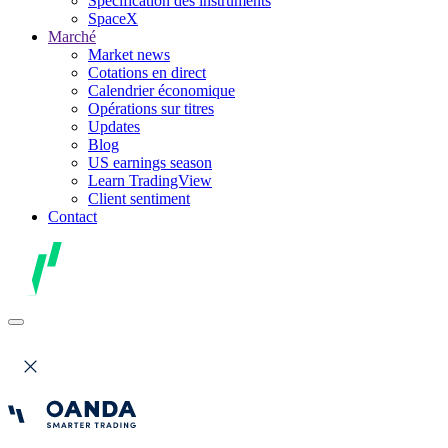
Spécification des instruments
SpaceX
Marché
Market news
Cotations en direct
Calendrier économique
Opérations sur titres
Updates
Blog
US earnings season
Learn TradingView
Client sentiment
Contact