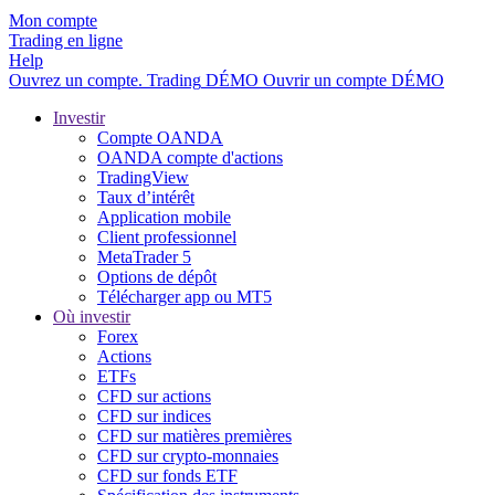
Mon compte
Trading en ligne
Help
Ouvrez un compte.
Trading
DÉMO
Ouvrir un compte DÉMO
Investir
Compte OANDA
OANDA compte d'actions
TradingView
Taux d’intérêt
Application mobile
Client professionnel
MetaTrader 5
Options de dépôt
Télécharger app ou MT5
Où investir
Forex
Actions
ETFs
CFD sur actions
CFD sur indices
CFD sur matières premières
CFD sur crypto-monnaies
CFD sur fonds ETF