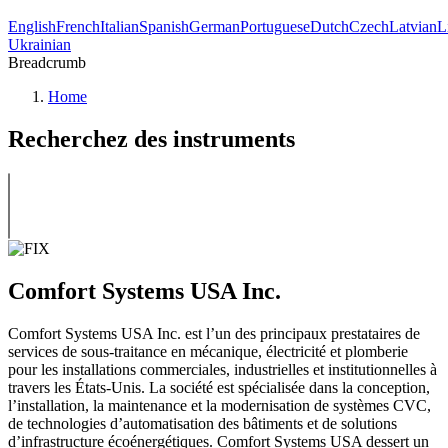
English
French
Italian
Spanish
German
Portuguese
Dutch
Czech
Latvian
L
Ukrainian
Breadcrumb
Home
Recherchez des instruments
Comfort Systems USA Inc.
Comfort Systems USA Inc. est l’un des principaux prestataires de
services de sous-traitance en mécanique, électricité et plomberie
pour les installations commerciales, industrielles et institutionnelles à
travers les États-Unis. La société est spécialisée dans la conception,
l’installation, la maintenance et la modernisation de systèmes CVC,
de technologies d’automatisation des bâtiments et de solutions
d’infrastructure écoénergétiques. Comfort Systems USA dessert un