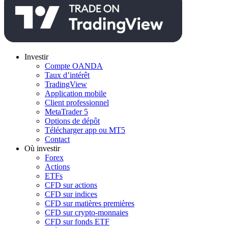
Investir
Compte OANDA
Taux d’intérêt
TradingView
Application mobile
Client professionnel
MetaTrader 5
Options de dépôt
Télécharger app ou MT5
Contact
Où investir
Forex
Actions
ETFs
CFD sur actions
CFD sur indices
CFD sur matières premières
CFD sur crypto-monnaies
CFD sur fonds ETF