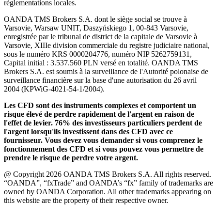
réglementations locales.
OANDA TMS Brokers S.A. dont le siège social se trouve à
Varsovie, Warsaw UNIT, Daszyńskiego 1, 00-843 Varsovie,
enregistrée par le tribunal de district de la capitale de Varsovie à
Varsovie, XIIIe division commerciale du registre judiciaire national,
sous le numéro KRS 0000204776, numéro NIP 5262759131,
Capital initial : 3.537.560 PLN versé en totalité. OANDA TMS
Brokers S.A. est soumis à la surveillance de l'Autorité polonaise de
surveillance financière sur la base d'une autorisation du 26 avril
2004 (KPWiG-4021-54-1/2004).
Les CFD sont des instruments complexes et comportent un
risque élevé de perdre rapidement de l'argent en raison de
l'effet de levier. 76% des investisseurs particuliers perdent de
l'argent lorsqu'ils investissent dans des CFD avec ce
fournisseur. Vous devez vous demander si vous comprenez le
fonctionnement des CFD et si vous pouvez vous permettre de
prendre le risque de perdre votre argent.
@ Copyright 2026 OANDA TMS Brokers S.A. All rights reserved.
“OANDA”, “fxTrade” and OANDA’s “fx” family of trademarks are
owned by OANDA Corporation. All other trademarks appearing on
this website are the property of their respective owner.