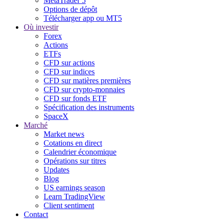
MetaTrader 5
Options de dépôt
Télécharger app ou MT5
Où investir
Forex
Actions
ETFs
CFD sur actions
CFD sur indices
CFD sur matières premières
CFD sur crypto-monnaies
CFD sur fonds ETF
Spécification des instruments
SpaceX
Marché
Market news
Cotations en direct
Calendrier économique
Opérations sur titres
Updates
Blog
US earnings season
Learn TradingView
Client sentiment
Contact