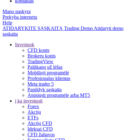
kontaktas
Mano paskyra
Prekyba internetu
Help
ATIDARYKITE SĄSKAITĄ
Trading
Demo
Atidaryti demo
sąskaitą
Investuok
CFD konts
Brokeru konts
TradingView
Palūkanų už lėšas
Mobilioji programėlė
Profesionalus klientas
Meta trader 5
Papildyk sąskaitą
Atsisiųsti programėlę arba MT5
į ką investuoti
Forex
Akcijų
ETFs
Akcijų CFD
Ideksai CFD
CFD žaliavos