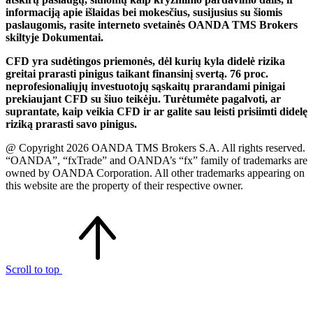
informaciją apie išlaidas bei mokesčius, susijusius su šiomis
paslaugomis, rasite interneto svetainės OANDA TMS Brokers
skiltyje Dokumentai.
CFD yra sudėtingos priemonės, dėl kurių kyla didelė rizika
greitai prarasti pinigus taikant finansinį svertą. 76 proc.
neprofesionaliųjų investuotojų sąskaitų prarandami pinigai
prekiaujant CFD su šiuo teikėju. Turėtumėte pagalvoti, ar
suprantate, kaip veikia CFD ir ar galite sau leisti prisiimti didelę
riziką prarasti savo pinigus.
@ Copyright 2026 OANDA TMS Brokers S.A. All rights reserved.
“OANDA”, “fxTrade” and OANDA’s “fx” family of trademarks are
owned by OANDA Corporation. All other trademarks appearing on
this website are the property of their respective owner.
Scroll to top