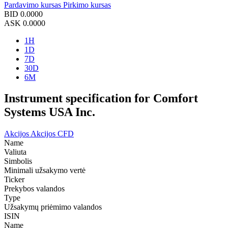
Pardavimo kursas
Pirkimo kursas
BID
0.0000
ASK
0.0000
1H
1D
7D
30D
6M
Instrument specification for Comfort
Systems USA Inc.
Akcijos
Akcijos CFD
Name
Valiuta
Simbolis
Minimali užsakymo vertė
Ticker
Prekybos valandos
Type
Užsakymų priėmimo valandos
ISIN
Name