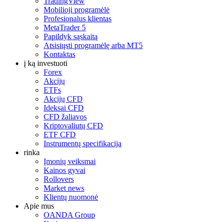
TradingView
Mobilioji programėlė
Profesionalus klientas
MetaTrader 5
Papildyk sąskaitą
Atsisiųsti programėlę arba MT5
Kontaktas
į ką investuoti
Forex
Akcijų
ETFs
Akcijų CFD
Ideksai CFD
CFD žaliavos
Kriptovaliutų CFD
ETF CFD
Instrumentų specifikacija
rinka
Įmonių veiksmai
Kainos gyvai
Rollovers
Market news
Klientų nuomonė
Apie mus
OANDA Group