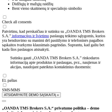
Didžiųjų ir mažųjų raidžių
Bent vieno skaitmenų ir specialiojo simbolio
Check all consents
Patvirtinu, kad perskaičiau ir sutinku su „OANDA TMS Brokers
S.A.”
informacijos ir švietimo
paslaugų teikimo sąlygomis, kurios
yra bendravimo su manimi dėl pasiūlymo ir telefoninės pagalbos
sąskaitos tvarkymo klausimais pagrindas. Suprantu, kad galiu bet
kada šios paslaugos atsisakyti.
Sutinku gauti „OANDA TMS Brokers S.A.” rinkodaros
informaciją apie produktus ir paslaugas, pvz., naujienas ir
akcijas, naudojant pateiktus kontaktinius duomenis:
El. paštas
SMS/MMS
ATSIDARYKITE DEMO SĄSKAITĄ »
„OANDA TMS Brokers S.A.“ privatumo politika – demo