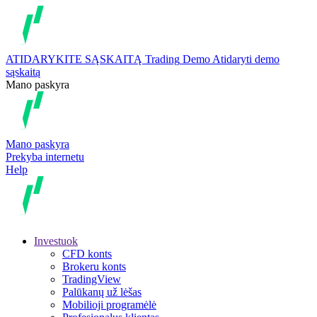
ATIDARYKITE SĄSKAITĄ
Trading
Demo
Atidaryti demo
sąskaitą
Mano paskyra
Mano paskyra
Prekyba internetu
Help
Investuok
CFD konts
Brokeru konts
TradingView
Palūkanų už lėšas
Mobilioji programėlė