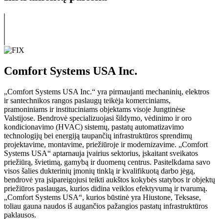
Comfort Systems USA Inc.
„Comfort Systems USA Inc.“ yra pirmaujanti mechaninių, elektros
ir santechnikos rangos paslaugų teikėja komerciniams,
pramoniniams ir instituciniams objektams visoje Jungtinėse
Valstijose. Bendrovė specializuojasi šildymo, vėdinimo ir oro
kondicionavimo (HVAC) sistemų, pastatų automatizavimo
technologijų bei energiją taupančių infrastruktūros sprendimų
projektavime, montavime, priežiūroje ir modernizavime. „Comfort
Systems USA“ aptarnauja įvairius sektorius, įskaitant sveikatos
priežiūrą, švietimą, gamybą ir duomenų centrus. Pasitelkdama savo
visos šalies dukterinių įmonių tinklą ir kvalifikuotą darbo jėgą,
bendrovė yra įsipareigojusi teikti aukštos kokybės statybos ir objektų
priežiūros paslaugas, kurios didina veiklos efektyvumą ir tvarumą.
„Comfort Systems USA“, kurios būstinė yra Hiustone, Teksase,
toliau gauna naudos iš augančios pažangios pastatų infrastruktūros
paklausos.