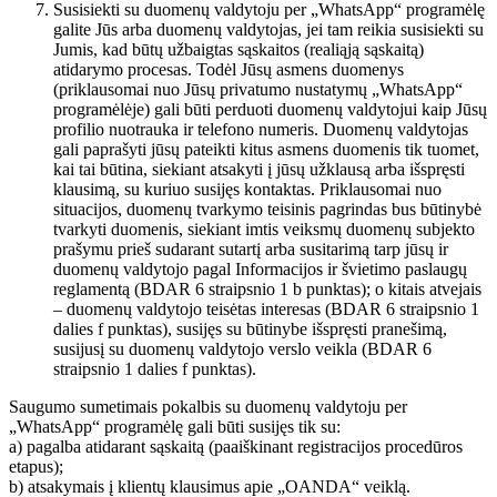
Susisiekti su duomenų valdytoju per „WhatsApp“ programėlę
galite Jūs arba duomenų valdytojas, jei tam reikia susisiekti su
Jumis, kad būtų užbaigtas sąskaitos (realiąją sąskaitą)
atidarymo procesas. Todėl Jūsų asmens duomenys
(priklausomai nuo Jūsų privatumo nustatymų „WhatsApp“
programėlėje) gali būti perduoti duomenų valdytojui kaip Jūsų
profilio nuotrauka ir telefono numeris. Duomenų valdytojas
gali paprašyti jūsų pateikti kitus asmens duomenis tik tuomet,
kai tai būtina, siekiant atsakyti į jūsų užklausą arba išspręsti
klausimą, su kuriuo susijęs kontaktas. Priklausomai nuo
situacijos, duomenų tvarkymo teisinis pagrindas bus būtinybė
tvarkyti duomenis, siekiant imtis veiksmų duomenų subjekto
prašymu prieš sudarant sutartį arba susitarimą tarp jūsų ir
duomenų valdytojo pagal Informacijos ir švietimo paslaugų
reglamentą (BDAR 6 straipsnio 1 b punktas); o kitais atvejais
– duomenų valdytojo teisėtas interesas (BDAR 6 straipsnio 1
dalies f punktas), susijęs su būtinybe išspręsti pranešimą,
susijusį su duomenų valdytojo verslo veikla (BDAR 6
straipsnio 1 dalies f punktas).
Saugumo sumetimais pokalbis su duomenų valdytoju per
„WhatsApp“ programėlę gali būti susijęs tik su:
a) pagalba atidarant sąskaitą (paaiškinant registracijos procedūros
etapus);
b) atsakymais į klientų klausimus apie „OANDA“ veiklą.