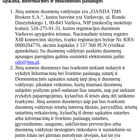
sąskaita, informacinės ir mokomosios paslaugos
Jūsų asmens duomenų valdytojas yra „OANDA TMS
Brokers S.A.“, kurios buveinė yra Varšuvoje, ul. Rondo
Daszyńskiego 1, 00-843 Varšuva, NIP (mokesčių mokėtojo
kodas): 526-275-91-31, kurios registracijos duomenis
Varšuvos apygardos teismas, Nacionalinio teismų registro
XIII komercinis skyrius, tvarko registracijos byloje Nr. KRS:
0000204776, akcinis kapitalas 3 537 560 PLN (visiškai
apmokėtas). Su duomenų valdytojo paskirtu duomenų
apsaugos pareigūnu galima susisiekti elektroniniu paštu:
odo@tms.pl
.
Jūsų asmens duomenys bus tvarkomi siekiant sudaryti ir
vykdyti Informacinių bei švietimo paslaugų sutartį ir
Demonstracinės sąskaitos sutartį tarp jūsų ir duomenų
valdytojo, įskaitant veiksmus, kurių imamasi duomenų
subjekto prašymu prieš sudarant šias sutartis, taip pat siekiant
įvykdyti įsipareigojimus, kylančius iš teisės aktų dėl sutikimo
tvarkymo. Jūsų asmens duomenys taip pat bus tvarkomi
duomenų valdytojo teisėtų interesų tikslais, pavyzdžiui, teisėtų
sutartinių reikalavimų, kylančių iš demo sąskaitos sutarties
arba informacinių ir švietimo paslaugų sutarties,
įgyvendinimo, saugumo, sukčiavimo prevencijos arba
duomenų valdytojo tiesioginės rinkodaros ir susisiekimo su
jumis kitais nei pirmiau nurodytais atvejais, kai tai yra