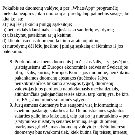
Pokalbis su duomenų valdytoju per „WhatsApp“ programėlę
niekada neapims jokių nuorodų ar priedų, taip pat nebus susijęs, be
kita ko, su:
a) jūsų lėšų likučiu pinigų sąskaitoje;
b) bet kokiais klausimais, susijusiais su sandorių vykdymu;
c) užsakymų pateikimu ar jų keitimu;
d) kliento asmens duomenų keitimu ar atnaujinimu;
e) nurodymų dėl lėšų įnešimo į pinigų sąskaitą ar išėmimo iš jos
pateikimu.
Perduodant asmens duomenis į trečiąsias šalis, t. y. gavėjams,
įsisteigusiems už Europos ekonominės erdvės ar Šveicarijos
ribų, į šalis, kurios, Europos Komisijos nuomone, neužtikrina
pakankamos duomenų apsaugos (trečiosios šalys,
neužtikrinančios tinkamo apsaugos lygio), duomenų
valdytojas juos perduoda naudodamasis mechanizmais,
atitinkančiais galiojančius teisės aktus, tarp kurių yra, be kita
ko, ES „standartinės sutartinės sąlygos“.
Jūsų asmens duomenys bus saugomi visą Informacinių ir
švietimo paslaugų sutarties arba Demonstracinės sąskaitos
sutarties galiojimo laikotarpį, taip pat po jų nutraukimo – per
įstatymuose nustatytą senaties terminą. Jeigu duomenų
tvarkymas grindžiamas duomenų valdytojo teisėtu interesu,
duomenys bus tvarkomi tiek, kiek būtina šių teisėtų interesų