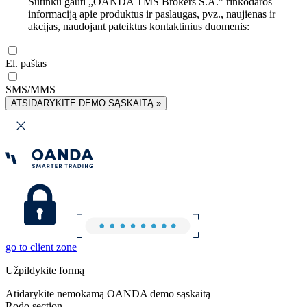
Sutinku gauti „OANDA TMS Brokers S.A.” rinkodaros
informaciją apie produktus ir paslaugas, pvz., naujienas ir
akcijas, naudojant pateiktus kontaktinius duomenis:
El. paštas
SMS/MMS
ATSIDARYKITE DEMO SĄSKAITĄ »
go to client zone
Užpildykite formą
Atidarykite nemokamą OANDA demo sąskaitą
Rodo section