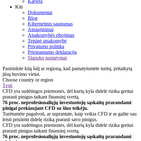
Karjera
Kiti
Dokumentai
Blog
Kibernetinis saugumas
Atnaujinimai
Atsakomybės ribojimas
Teisinė atsakomybė
Privatumo politika
Prieinamumo deklaracija
Slapukų nustatymai
Pasirinkite kitą šalį ar regioną, kad pamatytumėte turinį, pritaikytą
jūsų buvimo vietai.
Choose country or region
Tęsti
CFD yra sudėtingos priemonės, dėl kurių kyla didelė rizika greitai
prarasti pinigus taikant finansinį svertą.
76 proc. neprofesionaliųjų investuotojų sąskaitų prarandami
pinigai prekiaujant CFD su šiuo teikėju.
Turėtumėte pagalvoti, ar suprantate, kaip veikia CFD ir ar galite sau
leisti prisiimti didelę riziką prarasti savo pinigus.
CFD yra sudėtingos priemonės, dėl kurių kyla didelė rizika greitai
prarasti pinigus taikant finansinį svertą.
76 proc. neprofesionaliųjų investuotojų sąskaitų prarandami