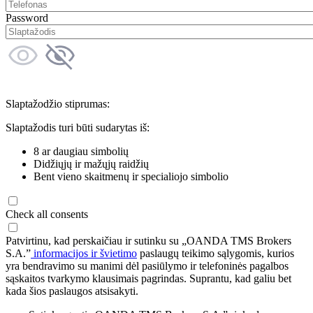
Password
Slaptažodžio stiprumas:
Slaptažodis turi būti sudarytas iš:
8 ar daugiau simbolių
Didžiųjų ir mažųjų raidžių
Bent vieno skaitmenų ir specialiojo simbolio
Check all consents
Patvirtinu, kad perskaičiau ir sutinku su „OANDA TMS Brokers
S.A.”
informacijos ir švietimo
paslaugų teikimo sąlygomis, kurios
yra bendravimo su manimi dėl pasiūlymo ir telefoninės pagalbos
sąskaitos tvarkymo klausimais pagrindas. Suprantu, kad galiu bet
kada šios paslaugos atsisakyti.