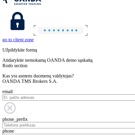
go to client zone
Užpildykite formą
Atidarykite nemokamą OANDA demo sąskaitą
Rodo section
Kas yra asmens duomenų valdytojas?
OANDA TMS Brokers S.A.
email
phone_prefix
phone