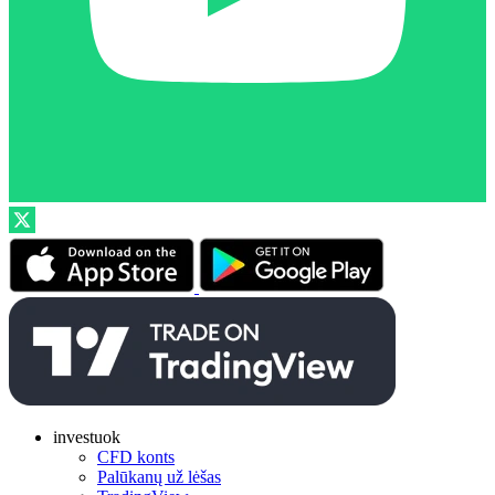
investuok
CFD konts
Palūkanų už lėšas