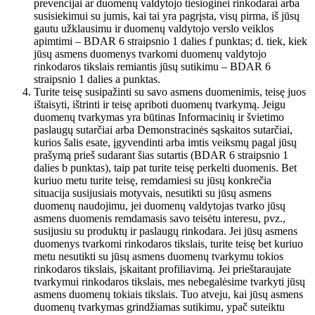
prevencijai ar duomenų valdytojo tiesioginei rinkodarai arba
susisiekimui su jumis, kai tai yra pagrįsta, visų pirma, iš jūsų
gautu užklausimu ir duomenų valdytojo verslo veiklos
apimtimi – BDAR 6 straipsnio 1 dalies f punktas; d. tiek, kiek
jūsų asmens duomenys tvarkomi duomenų valdytojo
rinkodaros tikslais remiantis jūsų sutikimu – BDAR 6
straipsnio 1 dalies a punktas.
Turite teisę susipažinti su savo asmens duomenimis, teisę juos
ištaisyti, ištrinti ir teisę apriboti duomenų tvarkymą. Jeigu
duomenų tvarkymas yra būtinas Informacinių ir švietimo
paslaugų sutarčiai arba Demonstracinės sąskaitos sutarčiai,
kurios šalis esate, įgyvendinti arba imtis veiksmų pagal jūsų
prašymą prieš sudarant šias sutartis (BDAR 6 straipsnio 1
dalies b punktas), taip pat turite teisę perkelti duomenis. Bet
kuriuo metu turite teisę, remdamiesi su jūsų konkrečia
situacija susijusiais motyvais, nesutikti su jūsų asmens
duomenų naudojimu, jei duomenų valdytojas tvarko jūsų
asmens duomenis remdamasis savo teisėtu interesu, pvz.,
susijusiu su produktų ir paslaugų rinkodara. Jei jūsų asmens
duomenys tvarkomi rinkodaros tikslais, turite teisę bet kuriuo
metu nesutikti su jūsų asmens duomenų tvarkymu tokios
rinkodaros tikslais, įskaitant profiliavimą. Jei prieštaraujate
tvarkymui rinkodaros tikslais, mes nebegalėsime tvarkyti jūsų
asmens duomenų tokiais tikslais. Tuo atveju, kai jūsų asmens
duomenų tvarkymas grindžiamas sutikimu, ypač suteiktu