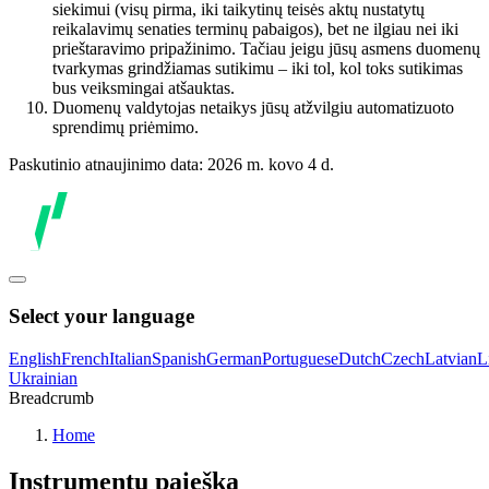
siekimui (visų pirma, iki taikytinų teisės aktų nustatytų
reikalavimų senaties terminų pabaigos), bet ne ilgiau nei iki
prieštaravimo pripažinimo. Tačiau jeigu jūsų asmens duomenų
tvarkymas grindžiamas sutikimu – iki tol, kol toks sutikimas
bus veiksmingai atšauktas.
Duomenų valdytojas netaikys jūsų atžvilgiu automatizuoto
sprendimų priėmimo.
Paskutinio atnaujinimo data: 2026 m. kovo 4 d.
Select your language
English
French
Italian
Spanish
German
Portuguese
Dutch
Czech
Latvian
L
Ukrainian
Breadcrumb
Home
Instrumentų paieška