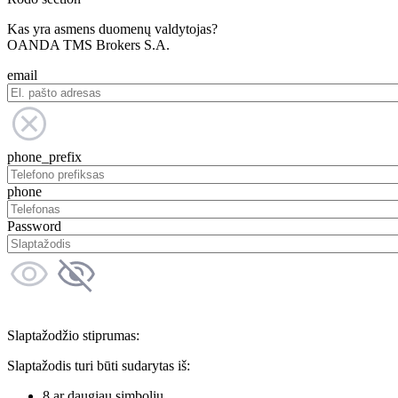
Kas yra asmens duomenų valdytojas?
OANDA TMS Brokers S.A.
email
phone_prefix
phone
Password
Slaptažodžio stiprumas:
Slaptažodis turi būti sudarytas iš:
8 ar daugiau simbolių