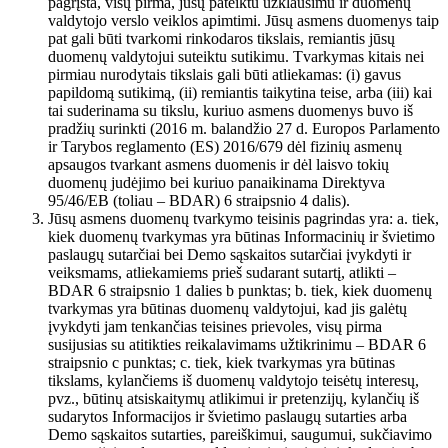
pagrįsta, visų pirma, jūsų pateiktu užklausimu ir duomenų
valdytojo verslo veiklos apimtimi. Jūsų asmens duomenys taip
pat gali būti tvarkomi rinkodaros tikslais, remiantis jūsų
duomenų valdytojui suteiktu sutikimu. Tvarkymas kitais nei
pirmiau nurodytais tikslais gali būti atliekamas: (i) gavus
papildomą sutikimą, (ii) remiantis taikytina teise, arba (iii) kai
tai suderinama su tikslu, kuriuo asmens duomenys buvo iš
pradžių surinkti (2016 m. balandžio 27 d. Europos Parlamento
ir Tarybos reglamento (ES) 2016/679 dėl fizinių asmenų
apsaugos tvarkant asmens duomenis ir dėl laisvo tokių
duomenų judėjimo bei kuriuo panaikinama Direktyva
95/46/EB (toliau – BDAR) 6 straipsnio 4 dalis).
Jūsų asmens duomenų tvarkymo teisinis pagrindas yra: a. tiek,
kiek duomenų tvarkymas yra būtinas Informacinių ir švietimo
paslaugų sutarčiai bei Demo sąskaitos sutarčiai įvykdyti ir
veiksmams, atliekamiems prieš sudarant sutartį, atlikti –
BDAR 6 straipsnio 1 dalies b punktas; b. tiek, kiek duomenų
tvarkymas yra būtinas duomenų valdytojui, kad jis galėtų
įvykdyti jam tenkančias teisines prievoles, visų pirma
susijusias su atitikties reikalavimams užtikrinimu – BDAR 6
straipsnio c punktas; c. tiek, kiek tvarkymas yra būtinas
tikslams, kylančiems iš duomenų valdytojo teisėtų interesų,
pvz., būtinų atsiskaitymų atlikimui ir pretenzijų, kylančių iš
sudarytos Informacijos ir švietimo paslaugų sutarties arba
Demo sąskaitos sutarties, pareiškimui, saugumui, sukčiavimo