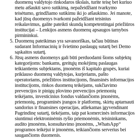
duomenų valdytojo rinkodaros tikslais, turite teisę bet kuriuo
metu atšaukti savo sutikimą, nepažeidžiant tvarkymo
teisėtumo, grindžiamo sutikimu iki jo atšaukimo. Jei manote,
kad jūsų duomenys tvarkomi pažeidžiant teisinius
reikalavimus, galite pateikti skundą kompetentingai priežiūros
institucijai – Lenkijos asmens duomenų apsaugos tarnybos
pirmininkui.
Duomenų pateikimas yra savanoriškas, tačiau būtinas
sudarant Informacinių ir švietimo paslaugų sutartį bei Demo
sąskaitos sutartį.
Jūsų asmens duomenys gali būti perduodami šioms subjektų
kategorijoms: bankams, greitųjų mokėjimų paslaugas
teikiantiems subjektams, įmonėms iš kapitalo grupės, kuriai
priklauso duomenų valdytojas, kurjeriams, pašto
operatoriams, priežiūros institucijoms, finansinės informacijos
institucijoms, rinkos duomenų teikėjams, sukčiavimo
prevencijos ir pinigų plovimo prevencijos priemonių
teikėjams, investicinius fondus valdančioms įmonėms,
priemonių, programinės įrangos ir platformų, skirtų aptarnauti
sandorius ir finansines operacijas, atliekamas įgyvendinant
Pagrindinę sutartį, tiekėjams, taip pat komercinės informacijos
siuntimui elektroninėmis ryšio priemonėmis, teisininkams,
audito įmonėms, konsultavimo įmonėms, „WhatsApp“
programos teikėjui ir įmonėms, teikiančioms serverius bei
saugančioms duomenis.