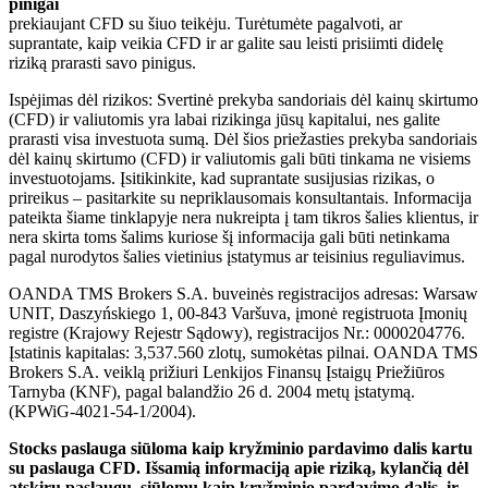
pinigai
prekiaujant CFD su šiuo teikėju. Turėtumėte pagalvoti, ar
suprantate, kaip veikia CFD ir ar galite sau leisti prisiimti didelę
riziką prarasti savo pinigus.
Ispėjimas dėl rizikos: Svertinė prekyba sandoriais dėl kainų skirtumo
(CFD) ir valiutomis yra labai rizikinga jūsų kapitalui, nes galite
prarasti visa investuota sumą. Dėl šios priežasties prekyba sandoriais
dėl kainų skirtumo (CFD) ir valiutomis gali būti tinkama ne visiems
investuotojams. Įsitikinkite, kad suprantate susijusias rizikas, o
prireikus – pasitarkite su nepriklausomais konsultantais. Informacija
pateikta šiame tinklapyje nera nukreipta į tam tikros šalies klientus, ir
nera skirta toms šalims kuriose šį informacija gali būti netinkama
pagal nurodytos šalies vietinius įstatymus ar teisinius reguliavimus.
OANDA TMS Brokers S.A. buveinės registracijos adresas: Warsaw
UNIT, Daszyńskiego 1, 00-843 Varšuva, įmonė registruota Įmonių
registre (Krajowy Rejestr Sądowy), registracijos Nr.: 0000204776.
Įstatinis kapitalas: 3,537.560 zlotų, sumokėtas pilnai. OANDA TMS
Brokers S.A. veiklą prižiuri Lenkijos Finansų Įstaigų Priežiūros
Tarnyba (KNF), pagal balandžio 26 d. 2004 metų įstatymą.
(KPWiG-4021-54-1/2004).
Stocks paslauga siūloma kaip kryžminio pardavimo dalis kartu
su paslauga CFD. Išsamią informaciją apie riziką, kylančią dėl
atskirų paslaugų, siūlomų kaip kryžminio pardavimo dalis, ir