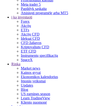
Profesionalus klientas
Meta trader 5
Papildyk sąskaitą
Atsisiųsti programėlę arba MT5
į ką investuoti
Forex
Akcijų
ETFs
Akcijų CFD
Ideksai CFD
CFD žaliavos
Kriptovaliutų CFD
ETF CFD
Instrumentų specifikacija
SpaceX
Rinka
Market news
Kainos gyvai
Ekonomikos kalendorius
Įmonių veiksmai
Updates
Blog
US earnings season
Learn TradingView
Klientų nuomonė