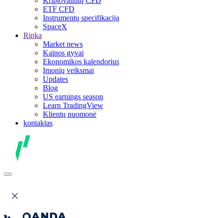
Kriptovaliutų CFD
ETF CFD
Instrumentų specifikacija
SpaceX
Rinka
Market news
Kainos gyvai
Ekonomikos kalendorius
Įmonių veiksmai
Updates
Blog
US earnings season
Learn TradingView
Klientų nuomonė
kontaktas