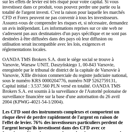
sur les effets de levier est très risqué pour votre capital. Si vous
investissez dans ce produit, vous pouvez perdre une partie ou la
totalité de l'argent investi. C'est la raison pour laquelle les marchés
CFD et Forex peuvent ne pas convenir à tous les investisseurs.
Assurez-vous de comprendre les risques et, si nécessaire, demandez
un avis indépendant. Les informations reprises sur ce site web ne
s'adressent pas aux destinataires d'un pays spécifique et ne sont pas
destinées à être diffusées dans des pays où leur diffusion ou
utilisation serait incompatible avec les lois, exigences et
réglementations locales.
OANDA TMS Brokers S.A. dont le siège social se trouve à
Varsovie, Warsaw UNIT, Daszyńskiego 1, 00-843 Varsovie,
enregistrée par le tribunal de district de la capitale de Varsovie à
Varsovie, XIIIe division commerciale du registre judiciaire national,
sous le numéro KRS 0000204776, numéro NIP 5262759131,
Capital initial : 3.537.560 PLN versé en totalité. OANDA TMS
Brokers S.A. est soumis à la surveillance de l'Autorité polonaise de
surveillance financière sur la base d'une autorisation du 26 avril
2004 (KPWiG-4021-54-1/2004).
Les CFD sont des instruments complexes et comportent un
risque élevé de perdre rapidement de l'argent en raison de
l'effet de levier. 76% des investisseurs particuliers perdent de
l'argent lorsqu'ils investissent dans des CFD avec ce