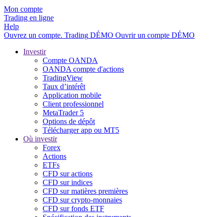
Mon compte
Trading en ligne
Help
Ouvrez un compte.
Trading
DÉMO
Ouvrir un compte DÉMO
Investir
Compte OANDA
OANDA compte d'actions
TradingView
Taux d’intérêt
Application mobile
Client professionnel
MetaTrader 5
Options de dépôt
Télécharger app ou MT5
Où investir
Forex
Actions
ETFs
CFD sur actions
CFD sur indices
CFD sur matières premières
CFD sur crypto-monnaies
CFD sur fonds ETF