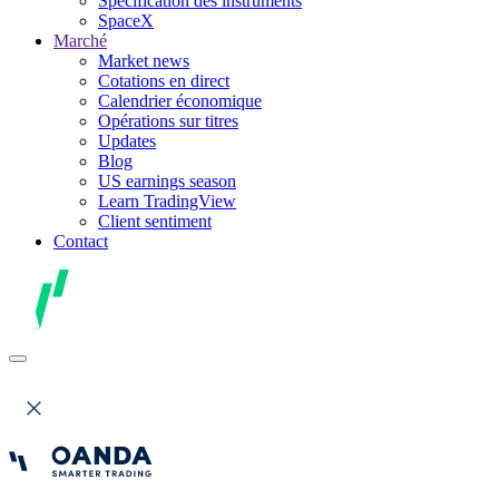
Spécification des instruments
SpaceX
Marché
Market news
Cotations en direct
Calendrier économique
Opérations sur titres
Updates
Blog
US earnings season
Learn TradingView
Client sentiment
Contact