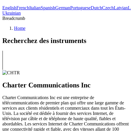
English
French
Italian
Spanish
German
Portuguese
Dutch
Czech
Latvian
L
Ukrainian
Breadcrumb
Home
Recherchez des instruments
Charter Communications Inc
Charter Communications Inc est une entreprise de
télécommunications de premier plan qui offre une large gamme de
services aux clients résidentiels et commerciaux dans tout les États-
Unis. La société est dédiée à fournir des services Internet, de
télévision par câble et de téléphone de haute qualité, fiables et
abordables. Les services Internet de Charter Communications offrent
une connectivité rapide et fiable, avec des vitesses allant de 100