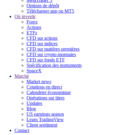
MetaTrader 5
Options de dépôt
Télécharger app ou MT5
Où investir
Forex
Actions
ETFs
CFD sur actions
CFD sur indices
CFD sur matières premières
CFD sur crypto-monnaies
CFD sur fonds ETF
Spécification des instruments
SpaceX
Marché
Market news
Cotations en direct
Calendrier économique
Opérations sur titres
Updates
Blog
US earnings season
Learn TradingView
Client sentiment
Contact