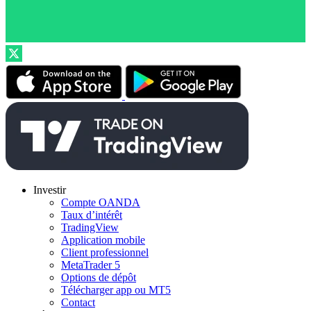
Investir
Compte OANDA
Taux d’intérêt
TradingView
Application mobile
Client professionnel
MetaTrader 5
Options de dépôt
Télécharger app ou MT5
Contact