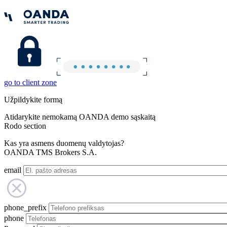
go to client zone
Užpildykite formą
Atidarykite nemokamą OANDA demo sąskaitą
Rodo section
Kas yra asmens duomenų valdytojas?
OANDA TMS Brokers S.A.
email
phone_prefix
phone