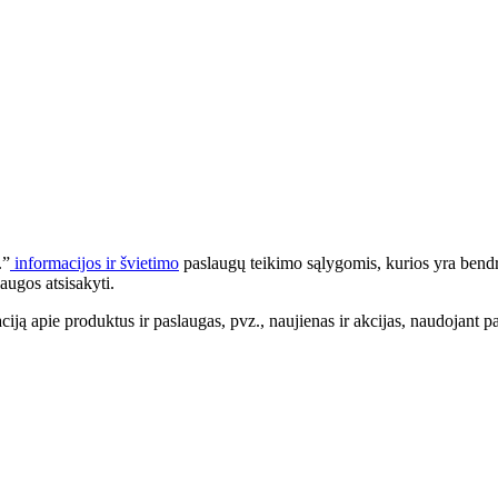
.”
informacijos ir švietimo
paslaugų teikimo sąlygomis, kurios yra bendr
augos atsisakyti.
apie produktus ir paslaugas, pvz., naujienas ir akcijas, naudojant pa