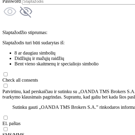
Password
Slaptažodžio stiprumas:
Slaptažodis turi būti sudarytas iš:
8 ar daugiau simbolių
Didžiųjų ir mažųjų raidžių
Bent vieno skaitmenų ir specialiojo simbolio
Check all consents
Patvirtinu, kad perskaičiau ir sutinku su „OANDA TMS Brokers S.A
tvarkymo klausimais pagrindas. Suprantu, kad galiu bet kada šios pasl
Sutinku gauti „OANDA TMS Brokers S.A.” rinkodaros informaciją 
El. paštas
SMS/MMS