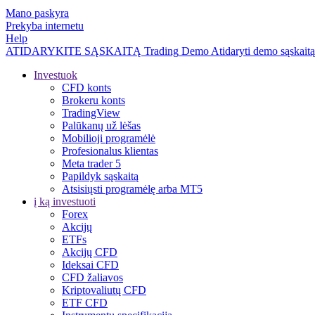
Mano paskyra
Prekyba internetu
Help
ATIDARYKITE SĄSKAITĄ
Trading
Demo
Atidaryti demo sąskaitą
Investuok
CFD konts
Brokeru konts
TradingView
Palūkanų už lėšas
Mobilioji programėlė
Profesionalus klientas
Meta trader 5
Papildyk sąskaitą
Atsisiųsti programėlę arba MT5
į ką investuoti
Forex
Akcijų
ETFs
Akcijų CFD
Ideksai CFD
CFD žaliavos
Kriptovaliutų CFD
ETF CFD