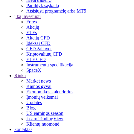
Meta trader 5
Papildyk sąskaitą
Atsisiųsti programėlę arba MT5
į ką investuoti
Forex
Akcijų
ETFs
Akcijų CFD
Ideksai CFD
CFD žaliavos
Kriptovaliutų CFD
ETF CFD
Instrumentų specifikacija
SpaceX
Rinka
Market news
Kainos gyvai
Ekonomikos kalendorius
Įmonių veiksmai
Updates
Blog
US earnings season
Learn TradingView
Klientų nuomonė
kontaktas