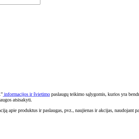
.”
informacijos ir švietimo
paslaugų teikimo sąlygomis, kurios yra bendr
augos atsisakyti.
apie produktus ir paslaugas, pvz., naujienas ir akcijas, naudojant pa