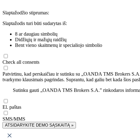
Slaptažodžio stiprumas:
Slaptažodis turi būti sudarytas iš:
8 ar daugiau simbolių
Didžiųjų ir mažųjų raidžių
Bent vieno skaitmenų ir specialiojo simbolio
Check all consents
Patvirtinu, kad perskaičiau ir sutinku su „OANDA TMS Brokers S.A
tvarkymo klausimais pagrindas. Suprantu, kad galiu bet kada šios pasl
Sutinku gauti „OANDA TMS Brokers S.A.” rinkodaros informaciją 
El. paštas
SMS/MMS
ATSIDARYKITE DEMO SĄSKAITĄ »