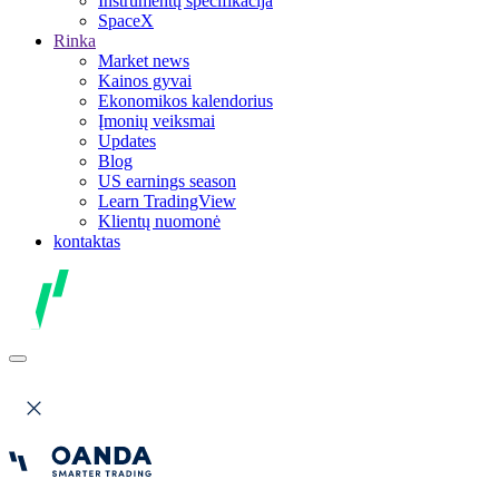
Instrumentų specifikacija
SpaceX
Rinka
Market news
Kainos gyvai
Ekonomikos kalendorius
Įmonių veiksmai
Updates
Blog
US earnings season
Learn TradingView
Klientų nuomonė
kontaktas