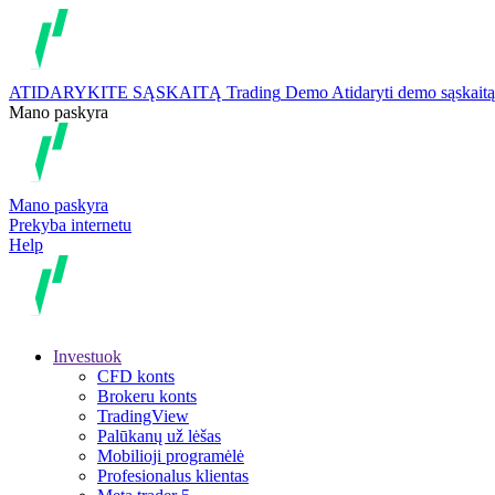
ATIDARYKITE SĄSKAITĄ
Trading
Demo
Atidaryti demo sąskaitą
Mano paskyra
Mano paskyra
Prekyba internetu
Help
Investuok
CFD konts
Brokeru konts
TradingView
Palūkanų už lėšas
Mobilioji programėlė
Profesionalus klientas