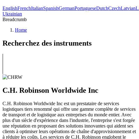
English
French
Italian
Spanish
German
Portuguese
Dutch
Czech
Latvian
L
Ukrainian
Breadcrumb
Home
Recherchez des instruments
C.H. Robinson Worldwide Inc
C.H. Robinson Worldwide Inc est un prestataire de services
logistiques tiers renommé qui offre une gamme complète de services
de transport et de logistique aux entreprises du monde entier. Avec
plus d'un siècle d'expérience dans l'industrie, l'entreprise s'est forgée
une réputation en proposant des solutions innovantes qui aident ses
clients à optimiser leurs opérations de chaîne d'approvisionnement et
à réduire les coûts. Les services de C.H. Robinson englobent le