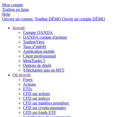
Mon compte
Trading en ligne
Help
Ouvrez un compte.
Trading
DÉMO
Ouvrir un compte DÉMO
Investir
Compte OANDA
OANDA compte d'actions
TradingView
Taux d’intérêt
Application mobile
Client professionnel
MetaTrader 5
Options de dépôt
Télécharger app ou MT5
Où investir
Forex
Actions
ETFs
CFD sur actions
CFD sur indices
CFD sur matières premières
CFD sur crypto-monnaies
CFD sur fonds ETF