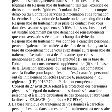
personnel seront également traitées aux fins des intérêts
légitimes du Responsable du traitement, tels que l'exercice de
droits contractuels légitimes découlant du Contrat de compte
démo ou du Contrat de services d'information et de formation,
la sécurité, la prévention de la fraude ou le marketing direct du
Responsable du traitement et la prise de contact avec vous
dans des cas autres que ceux spécifiés ci-dessus, lorsque cela
est justifié notamment par une demande de renseignements
que vous avez adressée et par le champ d'activité du
Responsable du traitement. Vos données à caractère personnel
peuvent également être traitées à des fins de marketing sur la
base du consentement que vous avez donné au responsable du
traitement. Le traitement à des fins autres que celles
mentionnées ci-dessus peut être effectué : (i) sur la base de
l'obtention d'un consentement supplémentaire, (ii) sur la base
de la législation applicable, ou (iii) lorsqu'il est compatible
avec la finalité pour laquelle les données à caractère personnel
ont été initialement collectées (Article 6, paragraphe 4, du
règlement (UE) 2016/679 du Parlement européen et du
Conseil du 27 avril 2016 relatif à la protection des personnes
physiques à l'égard du traitement des données à caractère
personnel et à la libre circulation de ces données, et abrogeant
la directive 95/46/CE, (ci-après : « RGPD »).
La base juridique du traitement de vos données à caractère
personnel est : a. dans la mesure où le traitement est nécessaire