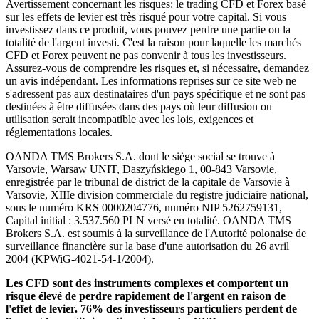
Avertissement concernant les risques: le trading CFD et Forex basé
sur les effets de levier est très risqué pour votre capital. Si vous
investissez dans ce produit, vous pouvez perdre une partie ou la
totalité de l'argent investi. C'est la raison pour laquelle les marchés
CFD et Forex peuvent ne pas convenir à tous les investisseurs.
Assurez-vous de comprendre les risques et, si nécessaire, demandez
un avis indépendant. Les informations reprises sur ce site web ne
s'adressent pas aux destinataires d'un pays spécifique et ne sont pas
destinées à être diffusées dans des pays où leur diffusion ou
utilisation serait incompatible avec les lois, exigences et
réglementations locales.
OANDA TMS Brokers S.A. dont le siège social se trouve à
Varsovie, Warsaw UNIT, Daszyńskiego 1, 00-843 Varsovie,
enregistrée par le tribunal de district de la capitale de Varsovie à
Varsovie, XIIIe division commerciale du registre judiciaire national,
sous le numéro KRS 0000204776, numéro NIP 5262759131,
Capital initial : 3.537.560 PLN versé en totalité. OANDA TMS
Brokers S.A. est soumis à la surveillance de l'Autorité polonaise de
surveillance financière sur la base d'une autorisation du 26 avril
2004 (KPWiG-4021-54-1/2004).
Les CFD sont des instruments complexes et comportent un
risque élevé de perdre rapidement de l'argent en raison de
l'effet de levier. 76% des investisseurs particuliers perdent de