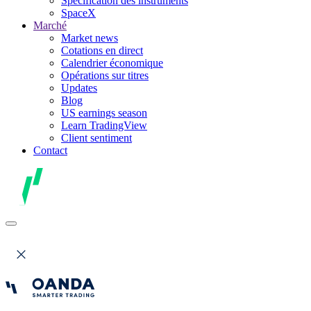
Spécification des instruments
SpaceX
Marché
Market news
Cotations en direct
Calendrier économique
Opérations sur titres
Updates
Blog
US earnings season
Learn TradingView
Client sentiment
Contact