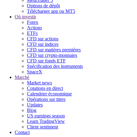
MetaTrader 5
Options de dépôt
Télécharger app ou MT5
Où investir
Forex
Actions
ETFs
CFD sur actions
CFD sur indices
CFD sur matières premières
CFD sur crypto-monnaies
CFD sur fonds ETF
Spécification des instruments
SpaceX
Marché
Market news
Cotations en direct
Calendrier économique
Opérations sur titres
Updates
Blog
US earnings season
Learn TradingView
Client sentiment
Contact