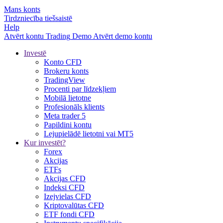
Mans konts
Tirdzniecība tiešsaistē
Help
Atvērt kontu
Trading
Demo
Atvērt demo kontu
Investē
Konto CFD
Brokeru konts
TradingView
Procenti par līdzekļiem
Mobilā lietotne
Profesionāls klients
Meta trader 5
Papildini kontu
Lejupielādē lietotni vai MT5
Kur investēt?
Forex
Akcijas
ETFs
Akcijas CFD
Indeksi CFD
Izejvielas CFD
Kriptovalūtas CFD
ETF fondi CFD