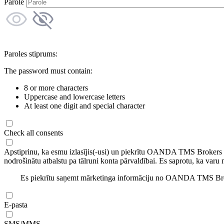
Parole
Paroles stiprums:
The password must contain:
8 or more characters
Uppercase and lowercase letters
At least one digit and special character
Check all consents
Apstiprinu, ka esmu izlasījis(-usi) un piekrītu OANDA TMS Brokers
nodrošinātu atbalstu pa tālruni konta pārvaldībai. Es saprotu, ka varu 
Es piekrītu saņemt mārketinga informāciju no OANDA TMS Brok
E-pasta
SMS/MMS