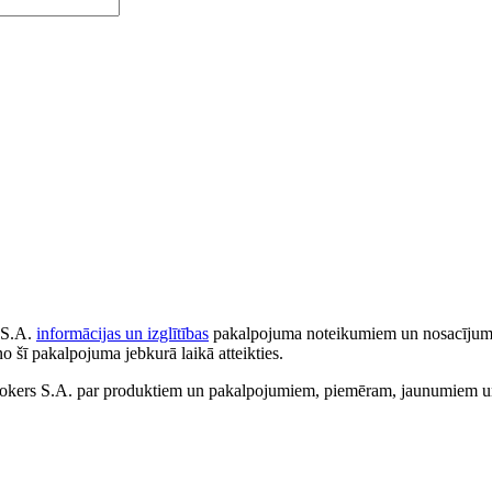
 S.A.
informācijas un izglītības
pakalpojuma noteikumiem un nosacījumiem
no šī pakalpojuma jebkurā laikā atteikties.
ers S.A. par produktiem un pakalpojumiem, piemēram, jaunumiem un 