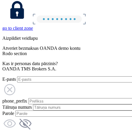
go to client zone
Aizpildiet veidlapu
Atveriet bezmaksas OANDA demo kontu
Rodo section
Kas ir personas datu pārzinis?
OANDA TMS Brokers S.A.
E-pasts
phone_prefix
Tālruņa numurs
Parole