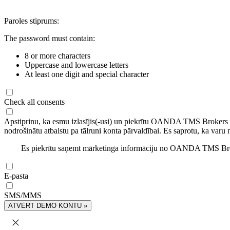
Paroles stiprums:
The password must contain:
8 or more characters
Uppercase and lowercase letters
At least one digit and special character
Check all consents
Apstiprinu, ka esmu izlasījis(-usi) un piekrītu OANDA TMS Brokers
nodrošinātu atbalstu pa tālruni konta pārvaldībai. Es saprotu, ka varu 
Es piekrītu saņemt mārketinga informāciju no OANDA TMS Brok
E-pasta
SMS/MMS
ATVĒRT DEMO KONTU »