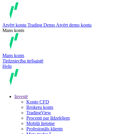
Atvērt kontu
Trading
Demo
Atvērt demo kontu
Mans konts
Mans konts
Tirdzniecība tiešsaistē
Help
Investē
Konto CFD
Brokeru konts
TradingView
Procenti par līdzekļiem
Mobilā lietotne
Profesionāls klients