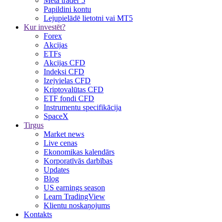
Meta trader 5
Papildini kontu
Lejupielādē lietotni vai MT5
Kur investēt?
Forex
Akcijas
ETFs
Akcijas CFD
Indeksi CFD
Izejvielas CFD
Kriptovalūtas CFD
ETF fondi CFD
Instrumentu specifikācija
SpaceX
Tirgus
Market news
Live cenas
Ekonomikas kalendārs
Korporatīvās darbības
Updates
Blog
US earnings season
Learn TradingView
Klientu noskaņojums
Kontakts