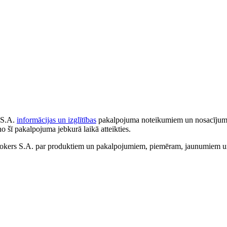
 S.A.
informācijas un izglītības
pakalpojuma noteikumiem un nosacījumiem
no šī pakalpojuma jebkurā laikā atteikties.
ers S.A. par produktiem un pakalpojumiem, piemēram, jaunumiem un 