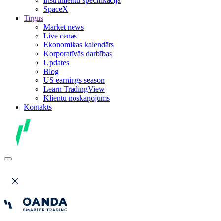
Instrumentu specifikācija
SpaceX
Tirgus
Market news
Live cenas
Ekonomikas kalendārs
Korporatīvās darbības
Updates
Blog
US earnings season
Learn TradingView
Klientu noskaņojums
Kontakts