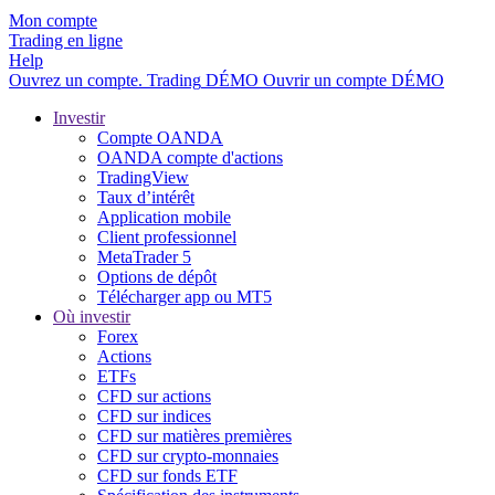
Mon compte
Trading en ligne
Help
Ouvrez un compte.
Trading
DÉMO
Ouvrir un compte DÉMO
Investir
Compte OANDA
OANDA compte d'actions
TradingView
Taux d’intérêt
Application mobile
Client professionnel
MetaTrader 5
Options de dépôt
Télécharger app ou MT5
Où investir
Forex
Actions
ETFs
CFD sur actions
CFD sur indices
CFD sur matières premières
CFD sur crypto-monnaies
CFD sur fonds ETF