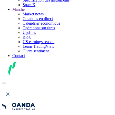
Spécification des instruments
SpaceX
Marché
Market news
Cotations en direct
Calendrier économique
Opérations sur titres
Updates
Blog
US earnings season
Learn TradingView
Client sentiment
Contact