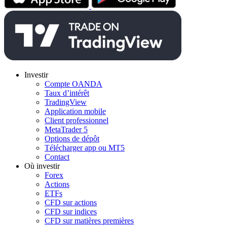
Investir
Compte OANDA
Taux d’intérêt
TradingView
Application mobile
Client professionnel
MetaTrader 5
Options de dépôt
Télécharger app ou MT5
Contact
Où investir
Forex
Actions
ETFs
CFD sur actions
CFD sur indices
CFD sur matières premières