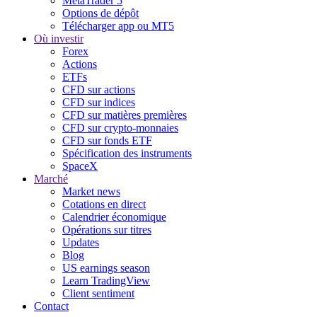
MetaTrader 5
Options de dépôt
Télécharger app ou MT5
Où investir
Forex
Actions
ETFs
CFD sur actions
CFD sur indices
CFD sur matières premières
CFD sur crypto-monnaies
CFD sur fonds ETF
Spécification des instruments
SpaceX
Marché
Market news
Cotations en direct
Calendrier économique
Opérations sur titres
Updates
Blog
US earnings season
Learn TradingView
Client sentiment
Contact