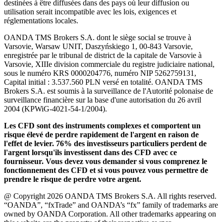
destinées à être diffusées dans des pays où leur diffusion ou
utilisation serait incompatible avec les lois, exigences et
réglementations locales.
OANDA TMS Brokers S.A. dont le siège social se trouve à
Varsovie, Warsaw UNIT, Daszyńskiego 1, 00-843 Varsovie,
enregistrée par le tribunal de district de la capitale de Varsovie à
Varsovie, XIIIe division commerciale du registre judiciaire national,
sous le numéro KRS 0000204776, numéro NIP 5262759131,
Capital initial : 3.537.560 PLN versé en totalité. OANDA TMS
Brokers S.A. est soumis à la surveillance de l'Autorité polonaise de
surveillance financière sur la base d'une autorisation du 26 avril
2004 (KPWiG-4021-54-1/2004).
Les CFD sont des instruments complexes et comportent un
risque élevé de perdre rapidement de l'argent en raison de
l'effet de levier. 76% des investisseurs particuliers perdent de
l'argent lorsqu'ils investissent dans des CFD avec ce
fournisseur. Vous devez vous demander si vous comprenez le
fonctionnement des CFD et si vous pouvez vous permettre de
prendre le risque de perdre votre argent.
@ Copyright 2026 OANDA TMS Brokers S.A. All rights reserved.
“OANDA”, “fxTrade” and OANDA’s “fx” family of trademarks are
owned by OANDA Corporation. All other trademarks appearing on