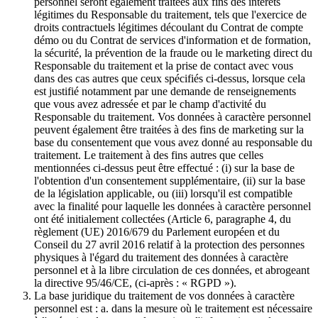
personnel seront également traitées aux fins des intérêts
légitimes du Responsable du traitement, tels que l'exercice de
droits contractuels légitimes découlant du Contrat de compte
démo ou du Contrat de services d'information et de formation,
la sécurité, la prévention de la fraude ou le marketing direct du
Responsable du traitement et la prise de contact avec vous
dans des cas autres que ceux spécifiés ci-dessus, lorsque cela
est justifié notamment par une demande de renseignements
que vous avez adressée et par le champ d'activité du
Responsable du traitement. Vos données à caractère personnel
peuvent également être traitées à des fins de marketing sur la
base du consentement que vous avez donné au responsable du
traitement. Le traitement à des fins autres que celles
mentionnées ci-dessus peut être effectué : (i) sur la base de
l'obtention d'un consentement supplémentaire, (ii) sur la base
de la législation applicable, ou (iii) lorsqu'il est compatible
avec la finalité pour laquelle les données à caractère personnel
ont été initialement collectées (Article 6, paragraphe 4, du
règlement (UE) 2016/679 du Parlement européen et du
Conseil du 27 avril 2016 relatif à la protection des personnes
physiques à l'égard du traitement des données à caractère
personnel et à la libre circulation de ces données, et abrogeant
la directive 95/46/CE, (ci-après : « RGPD »).
La base juridique du traitement de vos données à caractère
personnel est : a. dans la mesure où le traitement est nécessaire