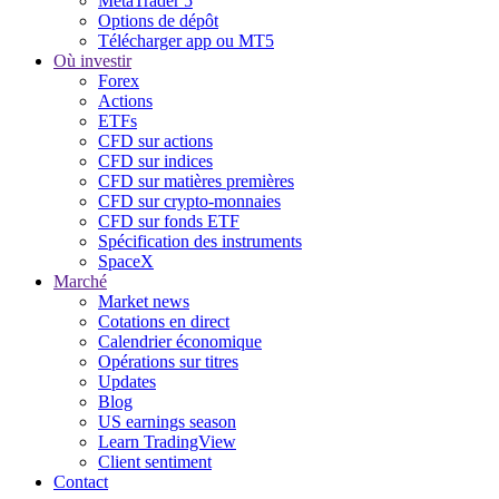
MetaTrader 5
Options de dépôt
Télécharger app ou MT5
Où investir
Forex
Actions
ETFs
CFD sur actions
CFD sur indices
CFD sur matières premières
CFD sur crypto-monnaies
CFD sur fonds ETF
Spécification des instruments
SpaceX
Marché
Market news
Cotations en direct
Calendrier économique
Opérations sur titres
Updates
Blog
US earnings season
Learn TradingView
Client sentiment
Contact