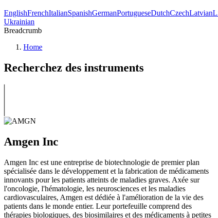
English
French
Italian
Spanish
German
Portuguese
Dutch
Czech
Latvian
L
Ukrainian
Breadcrumb
Home
Recherchez des instruments
Amgen Inc
Amgen Inc est une entreprise de biotechnologie de premier plan
spécialisée dans le développement et la fabrication de médicaments
innovants pour les patients atteints de maladies graves. Axée sur
l'oncologie, l'hématologie, les neurosciences et les maladies
cardiovasculaires, Amgen est dédiée à l'amélioration de la vie des
patients dans le monde entier. Leur portefeuille comprend des
thérapies biologiques, des biosimilaires et des médicaments à petites