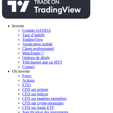
Investir
Compte OANDA
Taux d’intérêt
TradingView
Application mobile
Client professionnel
MetaTrader 5
Options de dépôt
Télécharger app ou MT5
Contact
Où investir
Forex
Actions
ETFs
CFD sur actions
CFD sur indices
CFD sur matières premières
CFD sur crypto-monnaies
CFD sur fonds ETF
Spécification des instruments