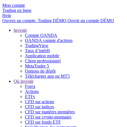
Mon compte
Trading en ligne
Help
Ouvrez un compte.
Trading
DÉMO
Ouvrir un compte DÉMO
Investir
Compte OANDA
OANDA compte d'actions
TradingView
Taux d’intérêt
Application mobile
Client professionnel
MetaTrader 5
Options de dépôt
Télécharger app ou MT5
Où investir
Forex
Actions
ETFs
CFD sur actions
CFD sur indices
CFD sur matières premières
CFD sur crypto-monnaies
CFD sur fonds ETF