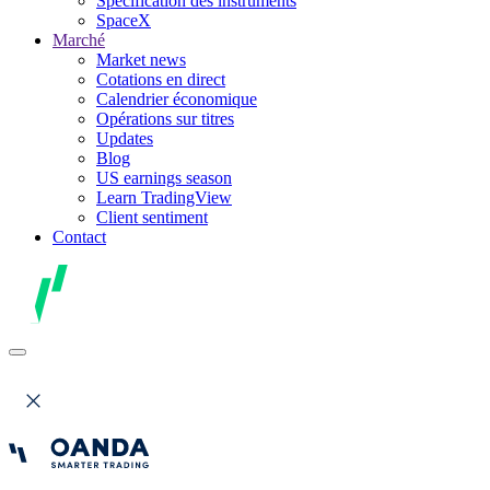
Spécification des instruments
SpaceX
Marché
Market news
Cotations en direct
Calendrier économique
Opérations sur titres
Updates
Blog
US earnings season
Learn TradingView
Client sentiment
Contact