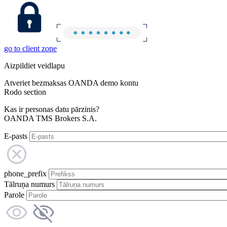
go to client zone
Aizpildiet veidlapu
Atveriet bezmaksas OANDA demo kontu
Rodo section
Kas ir personas datu pārzinis?
OANDA TMS Brokers S.A.
E-pasts
phone_prefix
Tālruņa numurs
Parole