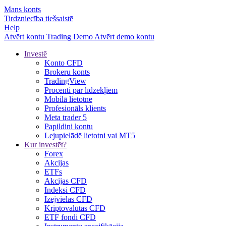
Mans konts
Tirdzniecība tiešsaistē
Help
Atvērt kontu
Trading
Demo
Atvērt demo kontu
Investē
Konto CFD
Brokeru konts
TradingView
Procenti par līdzekļiem
Mobilā lietotne
Profesionāls klients
Meta trader 5
Papildini kontu
Lejupielādē lietotni vai MT5
Kur investēt?
Forex
Akcijas
ETFs
Akcijas CFD
Indeksi CFD
Izejvielas CFD
Kriptovalūtas CFD
ETF fondi CFD