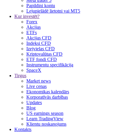
Meta trader 5
Papildini kontu
Lejupielādē lietotni vai MT5
Kur investēt?
Forex
Akcijas
ETFs
Akcijas CFD
Indeksi CFD
Izejvielas CFD
Kriptovalūtas CFD
ETF fondi CFD
Instrumentu specifikācija
SpaceX
Tirgus
Market news
Live cenas
Ekonomikas kalendārs
Korporatīvās darbības
Updates
Blog
US earnings season
Learn TradingView
Klientu noskaņojums
Kontakts