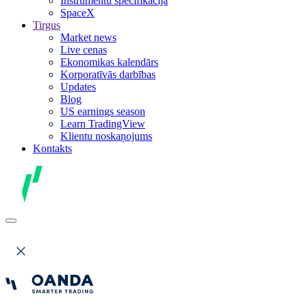
Instrumentu specifikācija
SpaceX
Tirgus
Market news
Live cenas
Ekonomikas kalendārs
Korporatīvās darbības
Updates
Blog
US earnings season
Learn TradingView
Klientu noskaņojums
Kontakts