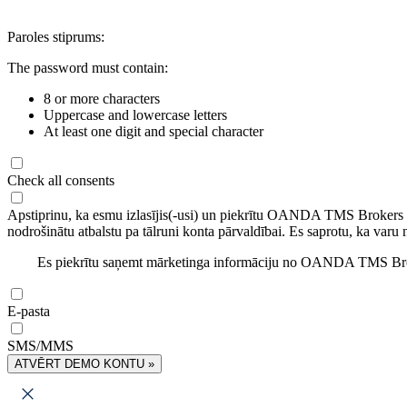
Paroles stiprums:
The password must contain:
8 or more characters
Uppercase and lowercase letters
At least one digit and special character
Check all consents
Apstiprinu, ka esmu izlasījis(-usi) un piekrītu OANDA TMS Brokers
nodrošinātu atbalstu pa tālruni konta pārvaldībai. Es saprotu, ka varu 
Es piekrītu saņemt mārketinga informāciju no OANDA TMS Brok
E-pasta
SMS/MMS
ATVĒRT DEMO KONTU »