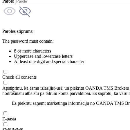
Parole
Paroles stiprums:
The password must contain:
8 or more characters
Uppercase and lowercase letters
At least one digit and special character
Check all consents
Apstiprinu, ka esmu izlasījis(-usi) un piekrītu OANDA TMS Brokers
nodrošinātu atbalstu pa tālruni konta pārvaldībai. Es saprotu, ka varu 
Es piekrītu saņemt mārketinga informāciju no OANDA TMS Brok
E-pasta
SMS/MMS