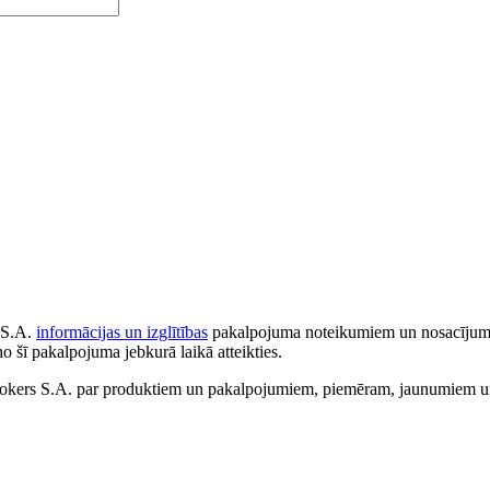
 S.A.
informācijas un izglītības
pakalpojuma noteikumiem un nosacījumiem
no šī pakalpojuma jebkurā laikā atteikties.
ers S.A. par produktiem un pakalpojumiem, piemēram, jaunumiem un 