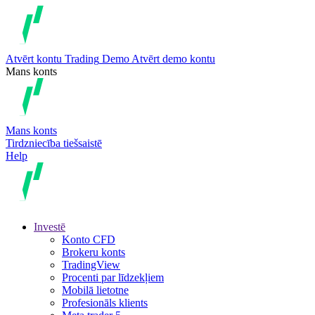
Atvērt kontu
Trading
Demo
Atvērt demo kontu
Mans konts
Mans konts
Tirdzniecība tiešsaistē
Help
Investē
Konto CFD
Brokeru konts
TradingView
Procenti par līdzekļiem
Mobilā lietotne
Profesionāls klients