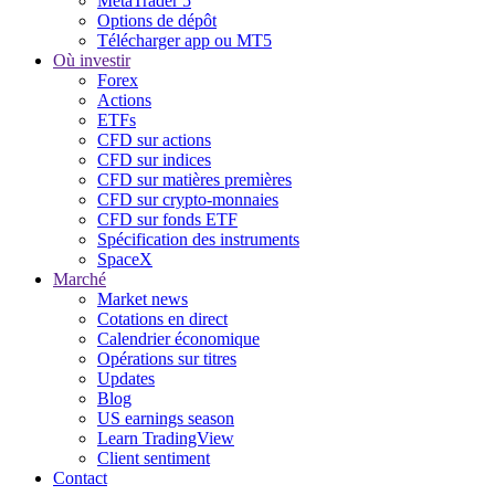
MetaTrader 5
Options de dépôt
Télécharger app ou MT5
Où investir
Forex
Actions
ETFs
CFD sur actions
CFD sur indices
CFD sur matières premières
CFD sur crypto-monnaies
CFD sur fonds ETF
Spécification des instruments
SpaceX
Marché
Market news
Cotations en direct
Calendrier économique
Opérations sur titres
Updates
Blog
US earnings season
Learn TradingView
Client sentiment
Contact