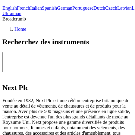
English
French
Italian
Spanish
German
Portuguese
Dutch
Czech
Latvian
L
Ukrainian
Breadcrumb
Home
Recherchez des instruments
Next Plc
Fondée en 1982, Next Plc est une célèbre entreprise britannique de
vente au détail de vêtements, de chaussures et de produits pour la
maison. Avec plus de 500 magasins et une présence en ligne solide,
l'entreprise est devenue l'un des plus grands détaillants de mode au
Royaume-Uni. Next propose une gamme diversifiée de produits
pour hommes, femmes et enfants, notamment des vêtements, des
chaussures, des accessoires et des articles d'ameublement, tous