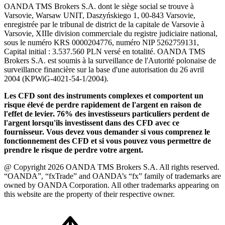
OANDA TMS Brokers S.A. dont le siège social se trouve à
Varsovie, Warsaw UNIT, Daszyńskiego 1, 00-843 Varsovie,
enregistrée par le tribunal de district de la capitale de Varsovie à
Varsovie, XIIIe division commerciale du registre judiciaire national,
sous le numéro KRS 0000204776, numéro NIP 5262759131,
Capital initial : 3.537.560 PLN versé en totalité. OANDA TMS
Brokers S.A. est soumis à la surveillance de l'Autorité polonaise de
surveillance financière sur la base d'une autorisation du 26 avril
2004 (KPWiG-4021-54-1/2004).
Les CFD sont des instruments complexes et comportent un
risque élevé de perdre rapidement de l'argent en raison de
l'effet de levier. 76% des investisseurs particuliers perdent de
l'argent lorsqu'ils investissent dans des CFD avec ce
fournisseur. Vous devez vous demander si vous comprenez le
fonctionnement des CFD et si vous pouvez vous permettre de
prendre le risque de perdre votre argent.
@ Copyright 2026 OANDA TMS Brokers S.A. All rights reserved.
“OANDA”, “fxTrade” and OANDA’s “fx” family of trademarks are
owned by OANDA Corporation. All other trademarks appearing on
this website are the property of their respective owner.