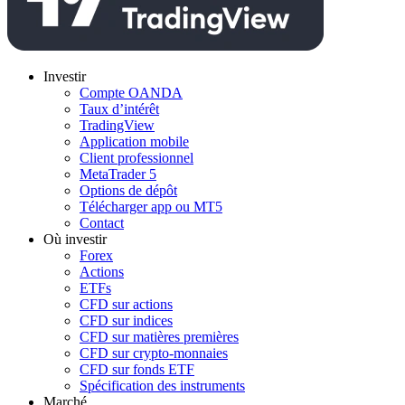
Investir
Compte OANDA
Taux d’intérêt
TradingView
Application mobile
Client professionnel
MetaTrader 5
Options de dépôt
Télécharger app ou MT5
Contact
Où investir
Forex
Actions
ETFs
CFD sur actions
CFD sur indices
CFD sur matières premières
CFD sur crypto-monnaies
CFD sur fonds ETF
Spécification des instruments
Marché