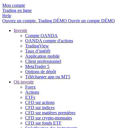
Mon compte
Trading en ligne
Help
Ouvrez un compte.
Trading
DÉMO
Ouvrir un compte DÉMO
Investir
Compte OANDA
OANDA compte d'actions
TradingView
Taux d’intérêt
Application mobile
Client professionnel
MetaTrader 5
Options de dépôt
Télécharger app ou MT5
Où investir
Forex
Actions
ETFs
CFD sur actions
CFD sur indices
CFD sur matières premières
CFD sur crypto-monnaies
CFD sur fonds ETF