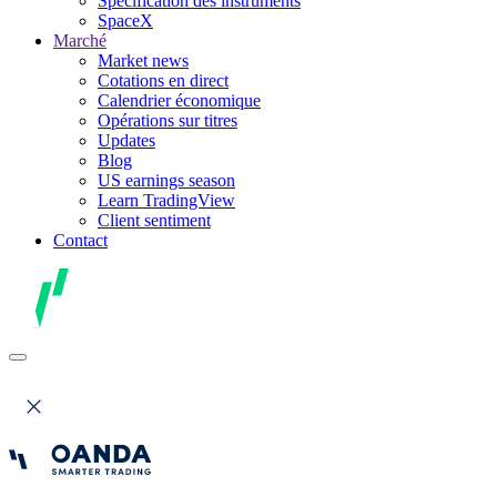
Spécification des instruments
SpaceX
Marché
Market news
Cotations en direct
Calendrier économique
Opérations sur titres
Updates
Blog
US earnings season
Learn TradingView
Client sentiment
Contact