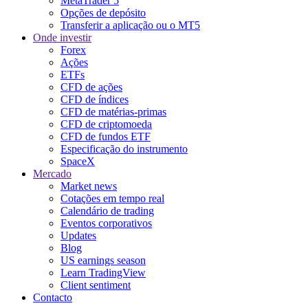
MetaTrader 5
Opções de depósito
Transferir a aplicação ou o MT5
Onde investir
Forex
Ações
ETFs
CFD de ações
CFD de índices
CFD de matérias-primas
CFD de criptomoeda
CFD de fundos ETF
Especificação do instrumento
SpaceX
Mercado
Market news
Cotações em tempo real
Calendário de trading
Eventos corporativos
Updates
Blog
US earnings season
Learn TradingView
Client sentiment
Contacto