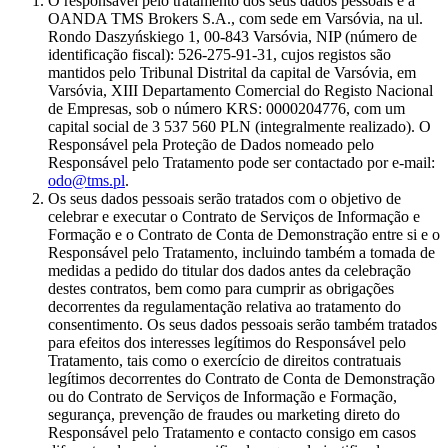
O responsável pelo tratamento dos seus dados pessoais é a
OANDA TMS Brokers S.A., com sede em Varsóvia, na ul.
Rondo Daszyńskiego 1, 00-843 Varsóvia, NIP (número de
identificação fiscal): 526-275-91-31, cujos registos são
mantidos pelo Tribunal Distrital da capital de Varsóvia, em
Varsóvia, XIII Departamento Comercial do Registo Nacional
de Empresas, sob o número KRS: 0000204776, com um
capital social de 3 537 560 PLN (integralmente realizado). O
Responsável pela Proteção de Dados nomeado pelo
Responsável pelo Tratamento pode ser contactado por e-mail:
odo@tms.pl
.
Os seus dados pessoais serão tratados com o objetivo de
celebrar e executar o Contrato de Serviços de Informação e
Formação e o Contrato de Conta de Demonstração entre si e o
Responsável pelo Tratamento, incluindo também a tomada de
medidas a pedido do titular dos dados antes da celebração
destes contratos, bem como para cumprir as obrigações
decorrentes da regulamentação relativa ao tratamento do
consentimento. Os seus dados pessoais serão também tratados
para efeitos dos interesses legítimos do Responsável pelo
Tratamento, tais como o exercício de direitos contratuais
legítimos decorrentes do Contrato de Conta de Demonstração
ou do Contrato de Serviços de Informação e Formação,
segurança, prevenção de fraudes ou marketing direto do
Responsável pelo Tratamento e contacto consigo em casos