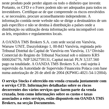
neste produto pode perder algum ou todo o dinheiro que investir.
Portanto, os CFD e o Forex podem não ser adequados para todos os
investidores. Certifique-se de que compreende os riscos envolvidos
e, se necessário, procure aconselhamento independente. A
informação contida neste website não se dirige a destinatários de um
país específico e não se destina à distribuição a países onde a
distribuição ou utilização desta informação seria incompatível com
as leis, requisitos e regulamentos locais.
A OANDA TMS Brokers S.A. com sede social em Varsóvia,
Warsaw UNIT, Daszyńskiego 1, 00-843 Varsóvia, registada pelo
Tribunal Distrital da Capital de Varsóvia em Varsóvia, 13.ª Divisão
Comercial do Registo do Tribunal Nacional sob o número KRS
0000204776, NIP 5262759131, Capital inicial: PLN 3,537.560
pago na totalidade. A OANDA TMS Brokers S.A. está sujeita à
supervisão da Autoridade de Supervisão Financeira Polaca com base
numa autorização de 26 de abril de 2004 (KPWiG-4021-54-1/2004).
O serviço Stocks é oferecido em venda cruzada juntamente com
o serviço CFD. Informações detalhadas sobre os riscos
decorrentes dos vários serviços que fazem parte da venda
cruzada, bem como informações sobre os custos e taxas
associados a estes serviços, estão disponíveis em OANDA TMS
Brokers, na secção Documentos.