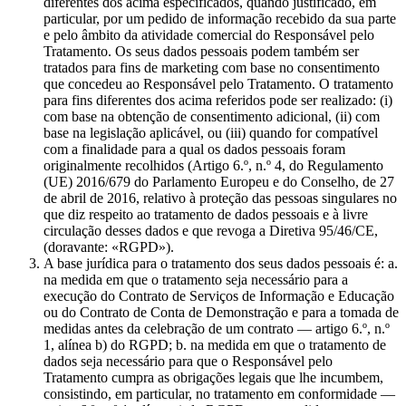
diferentes dos acima especificados, quando justificado, em
particular, por um pedido de informação recebido da sua parte
e pelo âmbito da atividade comercial do Responsável pelo
Tratamento. Os seus dados pessoais podem também ser
tratados para fins de marketing com base no consentimento
que concedeu ao Responsável pelo Tratamento. O tratamento
para fins diferentes dos acima referidos pode ser realizado: (i)
com base na obtenção de consentimento adicional, (ii) com
base na legislação aplicável, ou (iii) quando for compatível
com a finalidade para a qual os dados pessoais foram
originalmente recolhidos (Artigo 6.º, n.º 4, do Regulamento
(UE) 2016/679 do Parlamento Europeu e do Conselho, de 27
de abril de 2016, relativo à proteção das pessoas singulares no
que diz respeito ao tratamento de dados pessoais e à livre
circulação desses dados e que revoga a Diretiva 95/46/CE,
(doravante: «RGPD»).
A base jurídica para o tratamento dos seus dados pessoais é: a.
na medida em que o tratamento seja necessário para a
execução do Contrato de Serviços de Informação e Educação
ou do Contrato de Conta de Demonstração e para a tomada de
medidas antes da celebração de um contrato — artigo 6.º, n.º
1, alínea b) do RGPD; b. na medida em que o tratamento de
dados seja necessário para que o Responsável pelo
Tratamento cumpra as obrigações legais que lhe incumbem,
consistindo, em particular, no tratamento em conformidade —