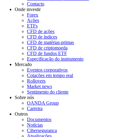
Contacto
Onde investir
Forex
Ações
ETFs
CFD de ações
CFD de índices
CFD de matérias-primas
CFD de criptomoeda
CFD de fundos ETF
Especificação do instrumento
Mercado
Eventos corporativos
Cotações em tempo real
Rollovers
Market news
Sentimento do cliente
Sobre nós
OANDA Group
Carreira
Outros
Documentos
Notícias
Cibersegurança
Atualizações