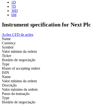
1D
7D
30D
6M
Instrument specification for Next Plc
Ações
CFD de ações
Name
Currency
Symbol
Valor mínimo da ordem
Ticker
Horário de negociação
Type
Hours of accepting orders
ISIN
Name
Valor mínimo da ordem
Descrição
Valor máximo da ordem
Passo da transação
Type
Horário de negociação