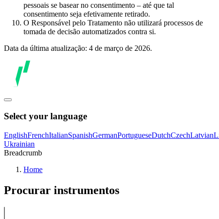
pessoais se basear no consentimento – até que tal
consentimento seja efetivamente retirado.
O Responsável pelo Tratamento não utilizará processos de
tomada de decisão automatizados contra si.
Data da última atualização: 4 de março de 2026.
Select your language
English
French
Italian
Spanish
German
Portuguese
Dutch
Czech
Latvian
L
Ukrainian
Breadcrumb
Home
Procurar instrumentos