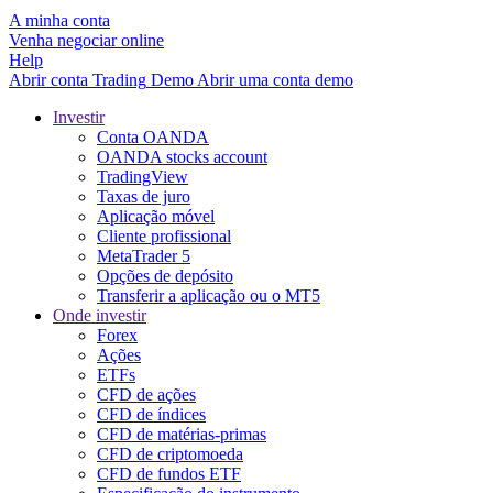
A minha conta
Venha negociar online
Help
Abrir conta
Trading
Demo
Abrir uma conta demo
Investir
Conta OANDA
OANDA stocks account
TradingView
Taxas de juro
Aplicação móvel
Cliente profissional
MetaTrader 5
Opções de depósito
Transferir a aplicação ou o MT5
Onde investir
Forex
Ações
ETFs
CFD de ações
CFD de índices
CFD de matérias-primas
CFD de criptomoeda
CFD de fundos ETF