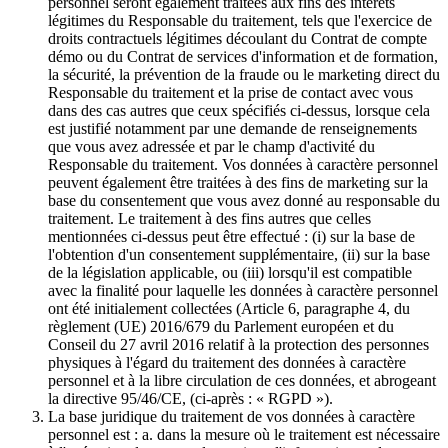
personnel seront également traitées aux fins des intérêts
légitimes du Responsable du traitement, tels que l'exercice de
droits contractuels légitimes découlant du Contrat de compte
démo ou du Contrat de services d'information et de formation,
la sécurité, la prévention de la fraude ou le marketing direct du
Responsable du traitement et la prise de contact avec vous
dans des cas autres que ceux spécifiés ci-dessus, lorsque cela
est justifié notamment par une demande de renseignements
que vous avez adressée et par le champ d'activité du
Responsable du traitement. Vos données à caractère personnel
peuvent également être traitées à des fins de marketing sur la
base du consentement que vous avez donné au responsable du
traitement. Le traitement à des fins autres que celles
mentionnées ci-dessus peut être effectué : (i) sur la base de
l'obtention d'un consentement supplémentaire, (ii) sur la base
de la législation applicable, ou (iii) lorsqu'il est compatible
avec la finalité pour laquelle les données à caractère personnel
ont été initialement collectées (Article 6, paragraphe 4, du
règlement (UE) 2016/679 du Parlement européen et du
Conseil du 27 avril 2016 relatif à la protection des personnes
physiques à l'égard du traitement des données à caractère
personnel et à la libre circulation de ces données, et abrogeant
la directive 95/46/CE, (ci-après : « RGPD »).
La base juridique du traitement de vos données à caractère
personnel est : a. dans la mesure où le traitement est nécessaire