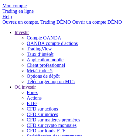
Mon compte
Trading en ligne
Help
Ouvrez un compte.
Trading
DÉMO
Ouvrir un compte DÉMO
Investir
Compte OANDA
OANDA compte d'actions
TradingView
Taux d’intérêt
Application mobile
Client professionnel
MetaTrader 5
Options de dépôt
Télécharger app ou MT5
Où investir
Forex
Actions
ETFs
CFD sur actions
CFD sur indices
CFD sur matières premières
CFD sur crypto-monnaies
CFD sur fonds ETF