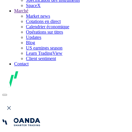
Spécification des instruments
SpaceX
Marché
Market news
Cotations en direct
Calendrier économique
Opérations sur titres
Updates
Blog
US earnings season
Learn TradingView
Client sentiment
Contact