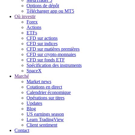
MetaTrader 5
Options de dépôt
Télécharger app ou MT5
Où investir
Forex
Actions
ETFs
CFD sur actions
CFD sur indices
CFD sur matières premières
CFD sur crypto-monnaies
CFD sur fonds ETF
Spécification des instruments
SpaceX
Marché
Market news
Cotations en direct
Calendrier économique
Opérations sur titres
Updates
Blog
US earnings season
Learn TradingView
Client sentiment
Contact