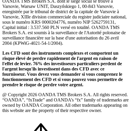
OANDA TMS Brokers S.A. dont le siège social se trouve à
Varsovie, Warsaw UNIT, Daszyńskiego 1, 00-843 Varsovie,
enregistrée par le tribunal de district de la capitale de Varsovie à
Varsovie, XIIIe division commerciale du registre judiciaire national,
sous le numéro KRS 0000204776, numéro NIP 5262759131,
Capital initial : 3.537.560 PLN versé en totalité. OANDA TMS
Brokers S.A. est soumis à la surveillance de l'Autorité polonaise de
surveillance financière sur la base d'une autorisation du 26 avril
2004 (KPWiG-4021-54-1/2004).
Les CFD sont des instruments complexes et comportent un
risque élevé de perdre rapidement de l'argent en raison de
l'effet de levier. 76% des investisseurs particuliers perdent de
l'argent lorsqu'ils investissent dans des CFD avec ce
fournisseur. Vous devez vous demander si vous comprenez le
fonctionnement des CFD et si vous pouvez vous permettre de
prendre le risque de perdre votre argent.
@ Copyright 2026 OANDA TMS Brokers S.A. All rights reserved.
“OANDA”, “fxTrade” and OANDA’s “fx” family of trademarks are
owned by OANDA Corporation. All other trademarks appearing on
this website are the property of their respective owner.