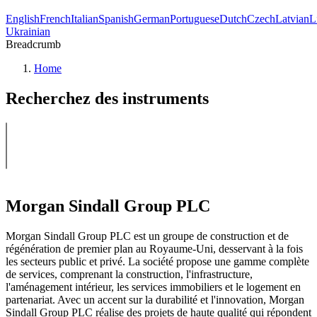
English
French
Italian
Spanish
German
Portuguese
Dutch
Czech
Latvian
L
Ukrainian
Breadcrumb
Home
Recherchez des instruments
Morgan Sindall Group PLC
Morgan Sindall Group PLC est un groupe de construction et de
régénération de premier plan au Royaume-Uni, desservant à la fois
les secteurs public et privé. La société propose une gamme complète
de services, comprenant la construction, l'infrastructure,
l'aménagement intérieur, les services immobiliers et le logement en
partenariat. Avec un accent sur la durabilité et l'innovation, Morgan
Sindall Group PLC réalise des projets de haute qualité qui répondent