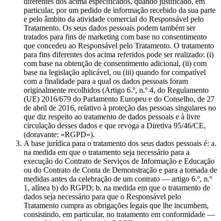
diferentes dos acima especificados, quando justificado, em
particular, por um pedido de informação recebido da sua parte
e pelo âmbito da atividade comercial do Responsável pelo
Tratamento. Os seus dados pessoais podem também ser
tratados para fins de marketing com base no consentimento
que concedeu ao Responsável pelo Tratamento. O tratamento
para fins diferentes dos acima referidos pode ser realizado: (i)
com base na obtenção de consentimento adicional, (ii) com
base na legislação aplicável, ou (iii) quando for compatível
com a finalidade para a qual os dados pessoais foram
originalmente recolhidos (Artigo 6.º, n.º 4, do Regulamento
(UE) 2016/679 do Parlamento Europeu e do Conselho, de 27
de abril de 2016, relativo à proteção das pessoas singulares no
que diz respeito ao tratamento de dados pessoais e à livre
circulação desses dados e que revoga a Diretiva 95/46/CE,
(doravante: «RGPD»).
A base jurídica para o tratamento dos seus dados pessoais é: a.
na medida em que o tratamento seja necessário para a
execução do Contrato de Serviços de Informação e Educação
ou do Contrato de Conta de Demonstração e para a tomada de
medidas antes da celebração de um contrato — artigo 6.º, n.º
1, alínea b) do RGPD; b. na medida em que o tratamento de
dados seja necessário para que o Responsável pelo
Tratamento cumpra as obrigações legais que lhe incumbem,
consistindo, em particular, no tratamento em conformidade —