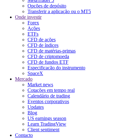
MetaTrader 5
Opções de depósito
Transferir a aplicação ou o MT5
Onde investir
Forex
Ações
ETFs
CFD de ações
CFD de índices
CFD de matérias-primas
CFD de criptomoeda
CFD de fundos ETF
Especificação do instrumento
SpaceX
Mercado
Market news
Cotações em tempo real
Calendário de trading
Eventos corporativos
Updates
Blog
US earnings season
Learn TradingView
Client sentiment
Contacto