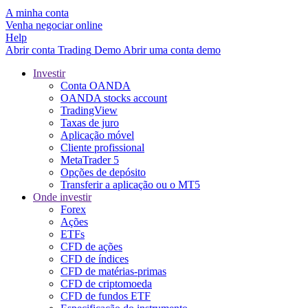
A minha conta
Venha negociar online
Help
Abrir conta
Trading
Demo
Abrir uma conta demo
Investir
Conta OANDA
OANDA stocks account
TradingView
Taxas de juro
Aplicação móvel
Cliente profissional
MetaTrader 5
Opções de depósito
Transferir a aplicação ou o MT5
Onde investir
Forex
Ações
ETFs
CFD de ações
CFD de índices
CFD de matérias-primas
CFD de criptomoeda
CFD de fundos ETF