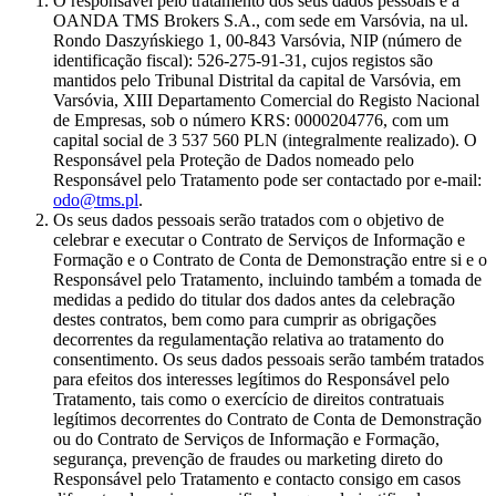
O responsável pelo tratamento dos seus dados pessoais é a
OANDA TMS Brokers S.A., com sede em Varsóvia, na ul.
Rondo Daszyńskiego 1, 00-843 Varsóvia, NIP (número de
identificação fiscal): 526-275-91-31, cujos registos são
mantidos pelo Tribunal Distrital da capital de Varsóvia, em
Varsóvia, XIII Departamento Comercial do Registo Nacional
de Empresas, sob o número KRS: 0000204776, com um
capital social de 3 537 560 PLN (integralmente realizado). O
Responsável pela Proteção de Dados nomeado pelo
Responsável pelo Tratamento pode ser contactado por e-mail:
odo@tms.pl
.
Os seus dados pessoais serão tratados com o objetivo de
celebrar e executar o Contrato de Serviços de Informação e
Formação e o Contrato de Conta de Demonstração entre si e o
Responsável pelo Tratamento, incluindo também a tomada de
medidas a pedido do titular dos dados antes da celebração
destes contratos, bem como para cumprir as obrigações
decorrentes da regulamentação relativa ao tratamento do
consentimento. Os seus dados pessoais serão também tratados
para efeitos dos interesses legítimos do Responsável pelo
Tratamento, tais como o exercício de direitos contratuais
legítimos decorrentes do Contrato de Conta de Demonstração
ou do Contrato de Serviços de Informação e Formação,
segurança, prevenção de fraudes ou marketing direto do
Responsável pelo Tratamento e contacto consigo em casos