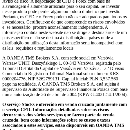
Aviso de risco: A negociação de CFD e Forex com base na
alavancagem é altamente arriscada para o seu capital. Se investir
neste produto pode perder algum ou todo o dinheiro que investir.
Portanto, os CFD e o Forex podem não ser adequados para todos os
investidores. Certifique-se de que compreende os riscos envolvidos
e, se necessário, procure aconselhamento independente. A
informação contida neste website não se dirige a destinatários de um
país específico e não se destina à distribuição a países onde a
distribuição ou utilização desta informação seria incompatível com
as leis, requisitos e regulamentos locais.
A OANDA TMS Brokers S.A. com sede social em Varsóvia,
Warsaw UNIT, Daszyńskiego 1, 00-843 Varsóvia, registada pelo
Tribunal Distrital da Capital de Varsóvia em Varsóvia, 13.ª Divisão
Comercial do Registo do Tribunal Nacional sob o número KRS
0000204776, NIP 5262759131, Capital inicial: PLN 3,537.560
pago na totalidade. A OANDA TMS Brokers S.A. está sujeita à
supervisão da Autoridade de Supervisão Financeira Polaca com base
numa autorização de 26 de abril de 2004 (KPWiG-4021-54-1/2004).
O serviço Stocks é oferecido em venda cruzada juntamente com
o serviço CFD. Informações detalhadas sobre os riscos
decorrentes dos vários serviços que fazem parte da venda
cruzada, bem como informações sobre os custos e taxas
associados a estes serviços, estão disponíveis em OANDA TMS