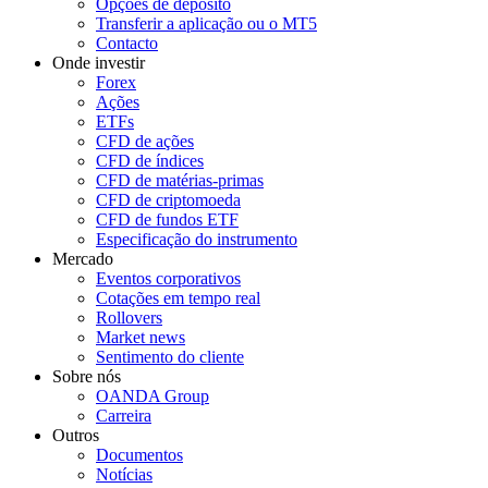
Opções de depósito
Transferir a aplicação ou o MT5
Contacto
Onde investir
Forex
Ações
ETFs
CFD de ações
CFD de índices
CFD de matérias-primas
CFD de criptomoeda
CFD de fundos ETF
Especificação do instrumento
Mercado
Eventos corporativos
Cotações em tempo real
Rollovers
Market news
Sentimento do cliente
Sobre nós
OANDA Group
Carreira
Outros
Documentos
Notícias