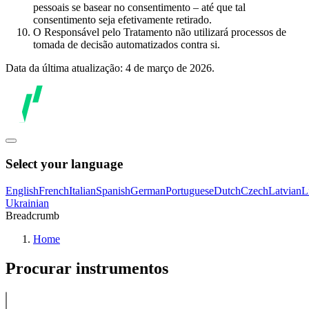
pessoais se basear no consentimento – até que tal
consentimento seja efetivamente retirado.
O Responsável pelo Tratamento não utilizará processos de
tomada de decisão automatizados contra si.
Data da última atualização: 4 de março de 2026.
Select your language
English
French
Italian
Spanish
German
Portuguese
Dutch
Czech
Latvian
L
Ukrainian
Breadcrumb
Home
Procurar instrumentos