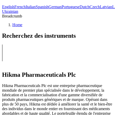
English
French
Italian
Spanish
German
Portuguese
Dutch
Czech
Latvian
L
Ukrainian
Breadcrumb
Home
Recherchez des instruments
Hikma Pharmaceuticals Plc
Hikma Pharmaceuticals Plc est une entreprise pharmaceutique
mondiale de premier plan spécialisée dans le développement, la
fabrication et la commercialisation d'une gamme diversifiée de
produits pharmaceutiques génériques et de marque. Opérant dans
plus de 50 pays, Hikma est dédiée à améliorer la santé et le bien-être
des individus dans le monde entier en fournissant des médicaments
abordables et de haute qualité. Le portefeuille étendu de l'entreprise