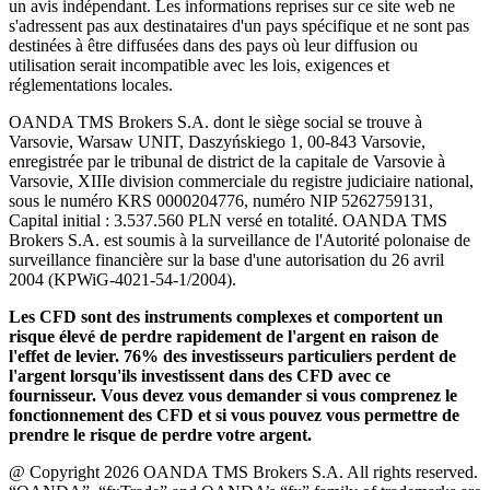
un avis indépendant. Les informations reprises sur ce site web ne
s'adressent pas aux destinataires d'un pays spécifique et ne sont pas
destinées à être diffusées dans des pays où leur diffusion ou
utilisation serait incompatible avec les lois, exigences et
réglementations locales.
OANDA TMS Brokers S.A. dont le siège social se trouve à
Varsovie, Warsaw UNIT, Daszyńskiego 1, 00-843 Varsovie,
enregistrée par le tribunal de district de la capitale de Varsovie à
Varsovie, XIIIe division commerciale du registre judiciaire national,
sous le numéro KRS 0000204776, numéro NIP 5262759131,
Capital initial : 3.537.560 PLN versé en totalité. OANDA TMS
Brokers S.A. est soumis à la surveillance de l'Autorité polonaise de
surveillance financière sur la base d'une autorisation du 26 avril
2004 (KPWiG-4021-54-1/2004).
Les CFD sont des instruments complexes et comportent un
risque élevé de perdre rapidement de l'argent en raison de
l'effet de levier. 76% des investisseurs particuliers perdent de
l'argent lorsqu'ils investissent dans des CFD avec ce
fournisseur. Vous devez vous demander si vous comprenez le
fonctionnement des CFD et si vous pouvez vous permettre de
prendre le risque de perdre votre argent.
@ Copyright 2026 OANDA TMS Brokers S.A. All rights reserved.