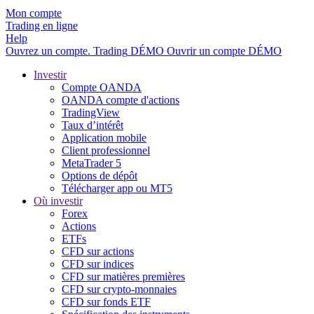
Mon compte
Trading en ligne
Help
Ouvrez un compte.
Trading
DÉMO
Ouvrir un compte DÉMO
Investir
Compte OANDA
OANDA compte d'actions
TradingView
Taux d’intérêt
Application mobile
Client professionnel
MetaTrader 5
Options de dépôt
Télécharger app ou MT5
Où investir
Forex
Actions
ETFs
CFD sur actions
CFD sur indices
CFD sur matières premières
CFD sur crypto-monnaies
CFD sur fonds ETF