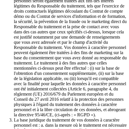
personnel seront également traitées aux fins des intérêts
légitimes du Responsable du traitement, tels que l'exercice de
droits contractuels légitimes découlant du Contrat de compte
démo ou du Contrat de services d'information et de formation,
la sécurité, la prévention de la fraude ou le marketing direct du
Responsable du traitement et la prise de contact avec vous
dans des cas autres que ceux spécifiés ci-dessus, lorsque cela
est justifié notamment par une demande de renseignements
que vous avez adressée et par le champ d'activité du
Responsable du traitement. Vos données à caractère personnel
peuvent également être traitées à des fins de marketing sur la
base du consentement que vous avez donné au responsable du
traitement. Le traitement à des fins autres que celles
mentionnées ci-dessus peut être effectué : (i) sur la base de
l'obtention d'un consentement supplémentaire, (ii) sur la base
de la législation applicable, ou (iii) lorsqu'il est compatible
avec la finalité pour laquelle les données à caractère personnel
ont été initialement collectées (Article 6, paragraphe 4, du
règlement (UE) 2016/679 du Parlement européen et du
Conseil du 27 avril 2016 relatif à la protection des personnes
physiques à l'égard du traitement des données à caractère
personnel et à la libre circulation de ces données, et abrogeant
la directive 95/46/CE, (ci-après : « RGPD »).
La base juridique du traitement de vos données à caractère
personnel est : a. dans la mesure où le traitement est nécessaire