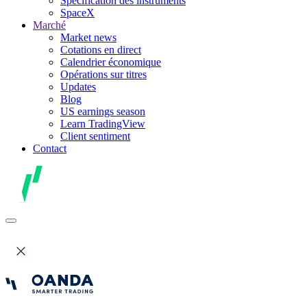
Spécification des instruments
SpaceX
Marché
Market news
Cotations en direct
Calendrier économique
Opérations sur titres
Updates
Blog
US earnings season
Learn TradingView
Client sentiment
Contact