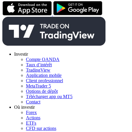
Investir
Compte OANDA
Taux d’intérêt
TradingView
Application mobile
Client professionnel
MetaTrader 5
Options de dépôt
Télécharger app ou MT5
Contact
Où investir
Forex
Actions
ETFs
CFD sur actions