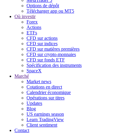
MetaTrader 5
Options de dépôt
Télécharger app ou MT5
Où investir
Forex
Actions
ETFs
CFD sur actions
CFD sur indices
CFD sur matières premières
CFD sur crypto-monnaies
CFD sur fonds ETF
Spécification des instruments
SpaceX
Marché
Market news
Cotations en direct
Calendrier économique
Opérations sur titres
Updates
Blog
US earnings season
Learn TradingView
Client sentiment
Contact